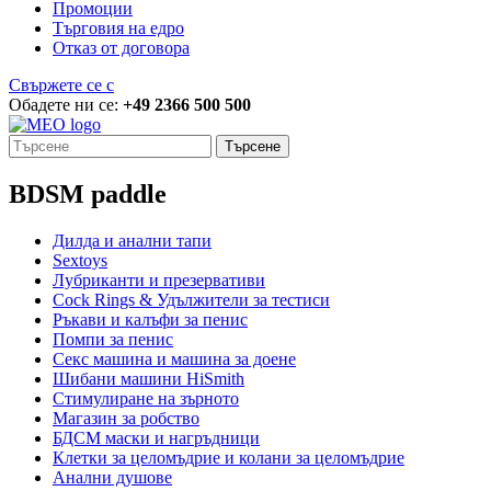
Промоции
Търговия на едро
Отказ от договора
Свържете се с
Обадете ни се:
+49 2366 500 500
Търсене
BDSM paddle
Дилда и анални тапи
Sextoys
Лубриканти и презервативи
Cock Rings & Удължители за тестиси
Ръкави и калъфи за пенис
Помпи за пенис
Секс машина и машина за доене
Шибани машини HiSmith
Стимулиране на зърното
Магазин за робство
БДСМ маски и нагръдници
Клетки за целомъдрие и колани за целомъдрие
Анални душове