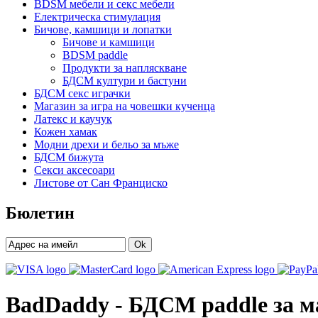
BDSM мебели и секс мебели
Електрическа стимулация
Бичове, камшици и лопатки
Бичове и камшици
BDSM paddle
Продукти за напляскване
БДСМ култури и бастуни
БДСМ секс играчки
Магазин за игра на човешки кученца
Латекс и каучук
Кожен хамак
Модни дрехи и бельо за мъже
БДСМ бижута
Секси аксесоари
Листове от Сан Франциско
Бюлетин
Ok
BadDaddy - БДСМ paddle за 