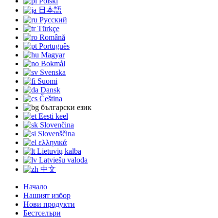
Polski
日本語
Русский
Türkçe
Română
Português
Magyar
Bokmål
Svenska
Suomi
Dansk
Čeština
български език
Eesti keel
Slovenčina
Slovenščina
ελληνικά
Lietuvių kalba
Latviešu valoda
中文
Начало
Нашият избор
Нови продукти
Бестселъри