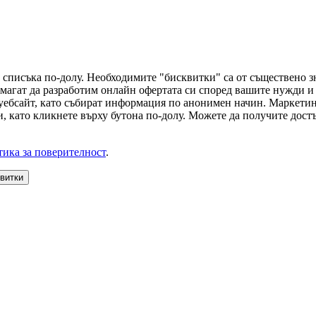
 списъка по-долу. Необходимите "бисквитки" са от съществено з
магат да разработим онлайн офертата си според вашите нужди и 
 уебсайт, като събират информация по анонимен начин. Маркети
, като кликнете върху бутона по-долу. Можете да получите достъ
ика за поверителност
.
квитки