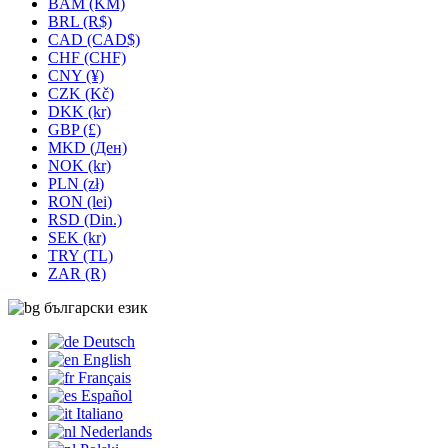
BAM (KM)
BRL (R$)
CAD (CAD$)
CHF (CHF)
CNY (¥)
CZK (Kč)
DKK (kr)
GBP (£)
MKD (Ден)
NOK (kr)
PLN (zł)
RON (lei)
RSD (Din.)
SEK (kr)
TRY (TL)
ZAR (R)
български език
Deutsch
English
Français
Español
Italiano
Nederlands