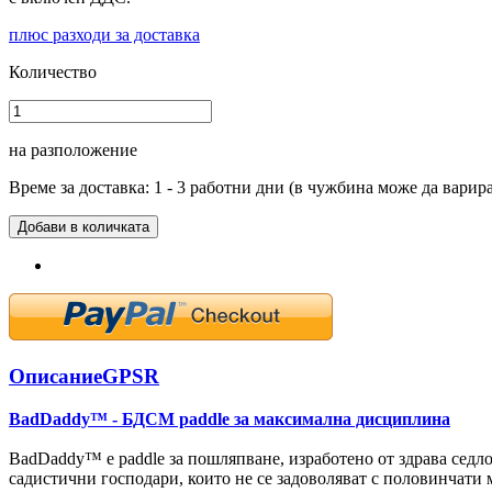
плюс разходи за доставка
Количество
на разположение
Време за доставка: 1 - 3 работни дни (в чужбина може да варир
Добави в количката
Описание
GPSR
BadDaddy™ - БДСМ paddle за максимална дисциплина
BadDaddy™ е paddle за пошляпване, изработено от здрава седл
садистични господари, които не се задоволяват с половинчати