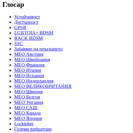
Глосар
Устойчивост
Достъпност
GPSR
LGBTQIA+ BDSM
RACK BDSM
SSC
Забавяне на пръскането
MEO Австрия
MEO Швейцария
MEO Франция
MEO Италия
MEO Испания
MEO Нидерландия
MEO ВЕЛИКОБРИТАНИЯ
MEO Швеция
MEO Белгия
MEO Унгария
MEO САЩ
MEO Канада
MEO Япония
Locktober
Големи вибратори