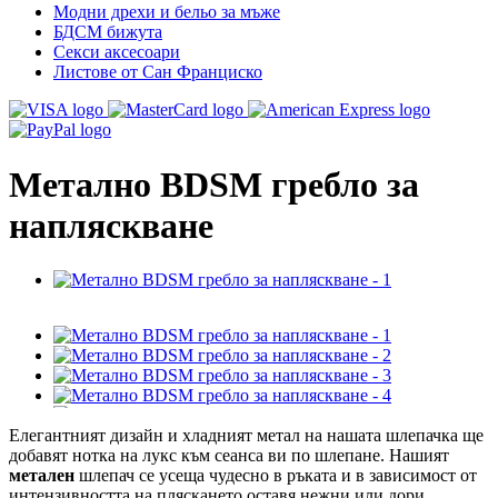
Модни дрехи и бельо за мъже
БДСМ бижута
Секси аксесоари
Листове от Сан Франциско
Метално BDSM гребло за
напляскване
Елегантният дизайн и хладният метал на нашата шлепачка ще
добавят нотка на лукс към сеанса ви по шлепане. Нашият
метален
шлепач се усеща чудесно в ръката и в зависимост от
интензивността на пляскането оставя нежни или дори