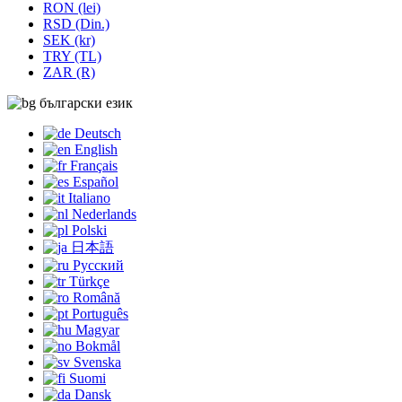
RON (lei)
RSD (Din.)
SEK (kr)
TRY (TL)
ZAR (R)
български език
Deutsch
English
Français
Español
Italiano
Nederlands
Polski
日本語
Русский
Türkçe
Română
Português
Magyar
Bokmål
Svenska
Suomi
Dansk