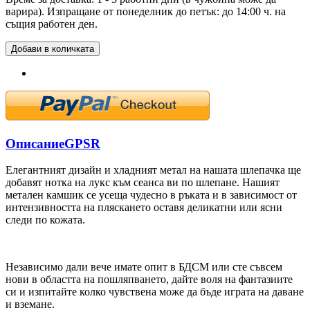
варира). Изпращане от понеделник до петък: до 14:00 ч. на
същия работен ден.
Добави в количката
Описание
GPSR
Елегантният дизайн и хладният метал на нашата шлепачка ще
добавят нотка на лукс към сеанса ви по шлепане. Нашият
метален камшик се усеща чудесно в ръката и в зависимост от
интензивността на пляскането оставя деликатни или ясни
следи по кожата.
Независимо дали вече имате опит в БДСМ или сте съвсем
нови в областта на пошляпването, дайте воля на фантазиите
си и изпитайте колко чувствена може да бъде играта на даване
и вземане.