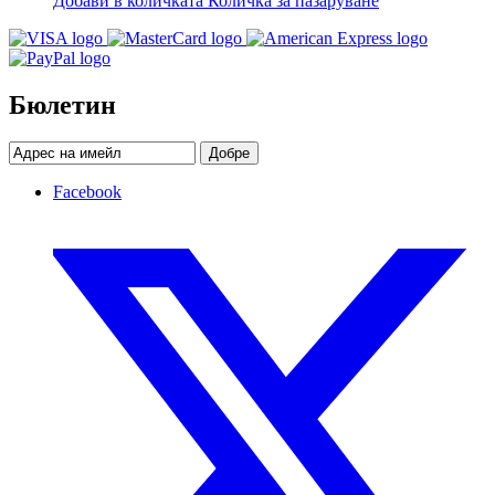
Добави в количката
Количка за пазаруване
Бюлетин
Добре
Facebook