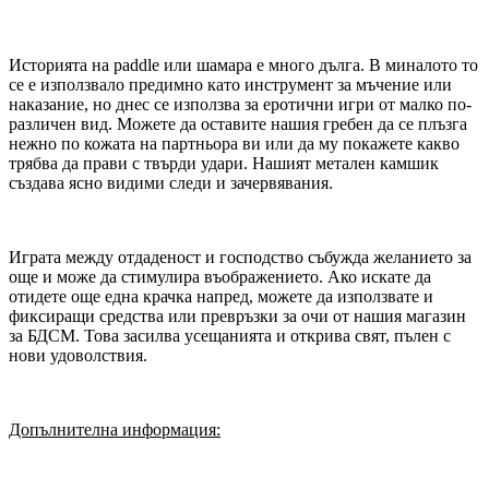
Историята на paddle или шамара е много дълга. В миналото то
се е използвало предимно като инструмент за мъчение или
наказание, но днес се използва за еротични игри от малко по-
различен вид. Можете да оставите нашия гребен да се плъзга
нежно по кожата на партньора ви или да му покажете какво
трябва да прави с твърди удари. Нашият метален камшик
създава ясно видими следи и зачервявания.
Играта между отдаденост и господство събужда желанието за
още и може да стимулира въображението. Ако искате да
отидете още една крачка напред, можете да използвате и
фиксиращи средства или превръзки за очи от нашия магазин
за БДСМ. Това засилва усещанията и открива свят, пълен с
нови удоволствия.
Допълнителна информация: