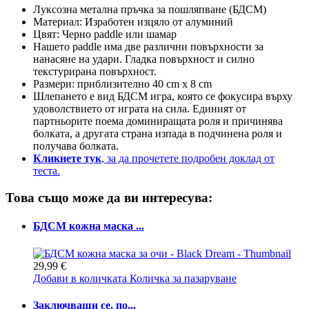
Луксозна метална пръчка за пошляпване (БДСМ)
Материал: Изработен изцяло от алуминий
Цвят: Черно paddle или шамар
Нашето paddle има две различни повърхности за
нанасяне на удари. Гладка повърхност и силно
текстурирана повърхност.
Размери: приблизително 40 cm x 8 cm
Шлепането е вид БДСМ игра, която се фокусира върху
удоволствието от играта на сила. Единият от
партньорите поема доминиращата роля и причинява
болката, а другата страна изпада в подчинена роля и
получава болката.
Кликнете тук
, за да прочетете подробен доклад от
теста.
Това също може да ви интересува:
БДСМ кожна маска ...
29,99 €
Добави в количката
Количка за пазаруване
Заключващи се, по...