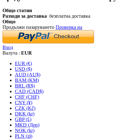
Общо статии
Разходи за доставка
безплатна доставка
Общо
Продължи пазаруването
Проверка на
Вход
Валута :
EUR
EUR (€)
USD ($)
AUD (AU$)
BAM (KM)
BRL (R$)
CAD (CAD$)
CHF (CHF)
CNY (¥)
CZK (Kč)
DKK (kr)
GBP (£)
MKD (Ден)
NOK (kr)
PLN (zł)