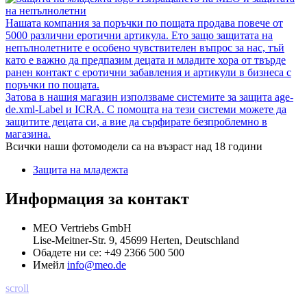
на непълнолетни
Нашата компания за поръчки по пощата продава повече от
5000 различни еротични артикула. Ето защо защитата на
непълнолетните е особено чувствителен въпрос за нас, тъй
като е важно да предпазим децата и младите хора от твърде
ранен контакт с еротични забавления и артикули в бизнеса с
поръчки по пощата.
Затова в нашия магазин използваме системите за защита age-
de.xml-Label и ICRA. С помощта на тези системи можете да
защитите децата си, а вие да сърфирате безпроблемно в
магазина.
Всички наши фотомодели са на възраст над 18 години
Защита на младежта
Информация за контакт
MEO Vertriebs GmbH
Lise-Meitner-Str. 9, 45699 Herten, Deutschland
Обадете ни се:
+49 2366 500 500
Имейл
info@meo.de
scroll