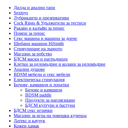
Дилда и анални тапи
Sextoys
Лубриканти и презервативи
Cock Rings & Удължители за тестиси
Ръкави и калъфи за пенис
Помпи за пенис
Секс машина и машина за доене
Шибани машини HiSmith
Стимулиране на зърното
Магазин за робство
БДСМ маски и нагръдници
Клетки за целомъдрие и колани за целомъдрие
Анални душове
BDSM мебели и секс мебели
Електрическа стимулация
Бичове, камшици и лопатки
Бичове и камшици
BDSM paddle
Продукти за напляскване
БДСМ култури и бастуни
БДСМ секс играчки
Магазин за игра на човешки кученца
Латекс и каучук
Кожен хамак