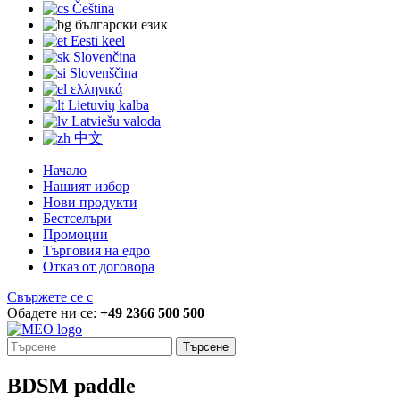
Čeština
български език
Eesti keel
Slovenčina
Slovenščina
ελληνικά
Lietuvių kalba
Latviešu valoda
中文
Начало
Нашият избор
Нови продукти
Бестселъри
Промоции
Търговия на едро
Отказ от договора
Свържете се с
Обадете ни се:
+49 2366 500 500
Търсене
BDSM paddle