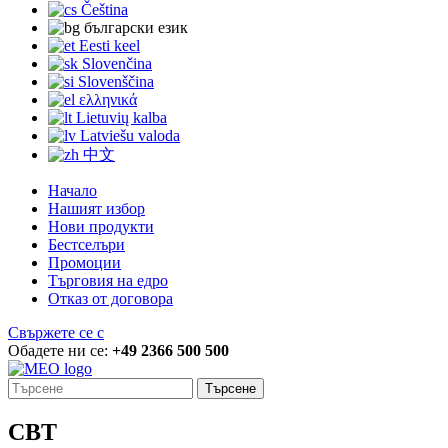
Čeština
български език
Eesti keel
Slovenčina
Slovenščina
ελληνικά
Lietuvių kalba
Latviešu valoda
中文
Начало
Нашият избор
Нови продукти
Бестселъри
Промоции
Търговия на едро
Отказ от договора
Свържете се с
Обадете ни се:
+49 2366 500 500
Търсене
CBT