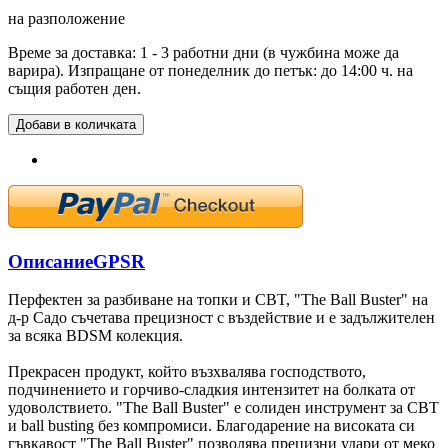
на разположение
Време за доставка: 1 - 3 работни дни (в чужбина може да
варира). Изпращане от понеделник до петък: до 14:00 ч. на
същия работен ден.
Добави в количката
Описание
GPSR
Перфектен за разбиване на топки и CBT, "The Ball Buster" на
д-р Садо съчетава прецизност с въздействие и е задължителен
за всяка BDSM колекция.
Прекрасен продукт, който възхвалява господството,
подчинението и горчиво-сладкия интензитет на болката от
удоволствието. "The Ball Buster" е солиден инструмент за CBT
и ball busting без компромиси. Благодарение на високата си
гъвкавост "The Ball Buster" позволява прецизни удари от меко