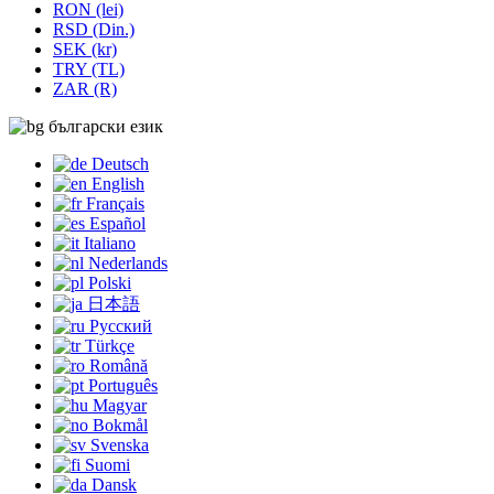
RON (lei)
RSD (Din.)
SEK (kr)
TRY (TL)
ZAR (R)
български език
Deutsch
English
Français
Español
Italiano
Nederlands
Polski
日本語
Русский
Türkçe
Română
Português
Magyar
Bokmål
Svenska
Suomi
Dansk