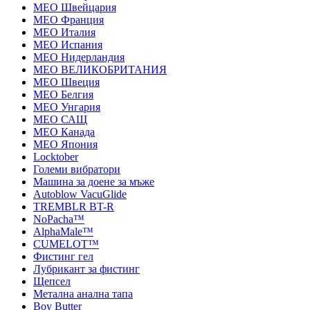
MEO Швейцария
MEO Франция
MEO Италия
MEO Испания
MEO Нидерландия
MEO ВЕЛИКОБРИТАНИЯ
MEO Швеция
MEO Белгия
MEO Унгария
MEO САЩ
MEO Канада
MEO Япония
Locktober
Големи вибратори
Машина за доене за мъже
Autoblow VacuGlide
TREMBLR BT-R
NoPacha™
AlphaMale™
CUMELOT™
Фистинг гел
Лубрикант за фистинг
Щепсел
Метална анална тапа
Boy Butter