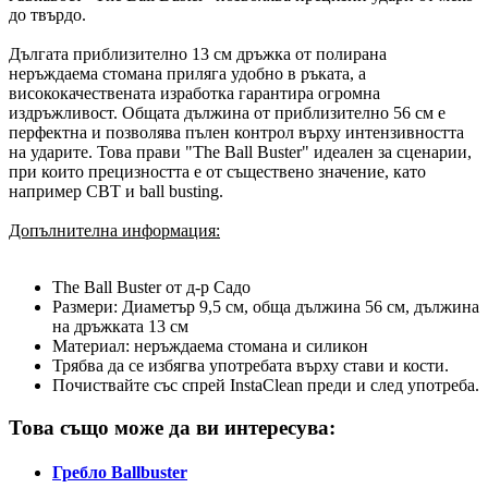
до твърдо.
Дългата приблизително 13 см дръжка от полирана
неръждаема стомана приляга удобно в ръката, а
висококачествената изработка гарантира огромна
издръжливост. Общата дължина от приблизително 56 см е
перфектна и позволява пълен контрол върху интензивността
на ударите. Това прави "The Ball Buster" идеален за сценарии,
при които прецизността е от съществено значение, като
например CBT и ball busting.
Допълнителна информация:
The Ball Buster от д-р Садо
Размери: Диаметър 9,5 см, обща дължина 56 см, дължина
на дръжката 13 см
Материал: неръждаема стомана и силикон
Трябва да се избягва употребата върху стави и кости.
Почиствайте със спрей InstaClean преди и след употреба.
Това също може да ви интересува:
Гребло Ballbuster