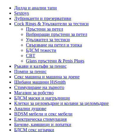
Дилда и анални тапи
Sextoys
Лубриканти и презервативи
Cock Rings & Удължители за тестиси
Пръстени за петел
Вибриращи пръстени за петел
Удължител за тестиси
Свързване на петел и топка
БДСМ тежести
CBT
Glans пръстени & Penis Plugs
Ръкави и калъфи за пенис
Помпи за пенис
Секс машина и машина за доене
Шибани машини HiSmith
Стимулиране на зърното
Магазин за робство
БДСМ маски и нагръдници
Клетки за целомъдрие и колани за целомъдрие
Анални душове
BDSM мебели и секс мебели
Електрическа стимулация
Бичове, камшици и лопатки
БДСМ секс играчки