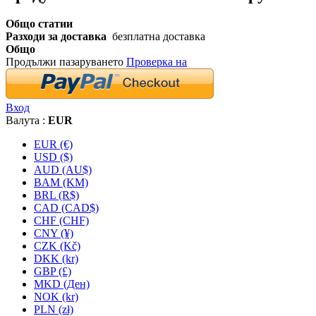
Общо статии
Разходи за доставка
безплатна доставка
Общо
Продължи пазаруването
Проверка на
Вход
Валута :
EUR
EUR (€)
USD ($)
AUD (AU$)
BAM (KM)
BRL (R$)
CAD (CAD$)
CHF (CHF)
CNY (¥)
CZK (Kč)
DKK (kr)
GBP (£)
MKD (Ден)
NOK (kr)
PLN (zł)