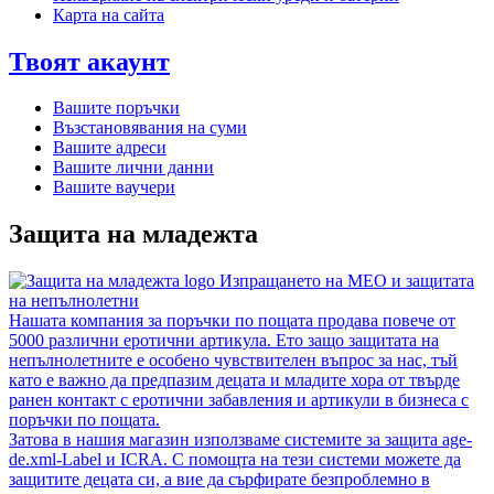
Карта на сайта
Твоят акаунт
Вашите поръчки
Възстановявания на суми
Вашите адреси
Вашите лични данни
Вашите ваучери
Защита на младежта
Изпращането на MEO и защитата
на непълнолетни
Нашата компания за поръчки по пощата продава повече от
5000 различни еротични артикула. Ето защо защитата на
непълнолетните е особено чувствителен въпрос за нас, тъй
като е важно да предпазим децата и младите хора от твърде
ранен контакт с еротични забавления и артикули в бизнеса с
поръчки по пощата.
Затова в нашия магазин използваме системите за защита age-
de.xml-Label и ICRA. С помощта на тези системи можете да
защитите децата си, а вие да сърфирате безпроблемно в