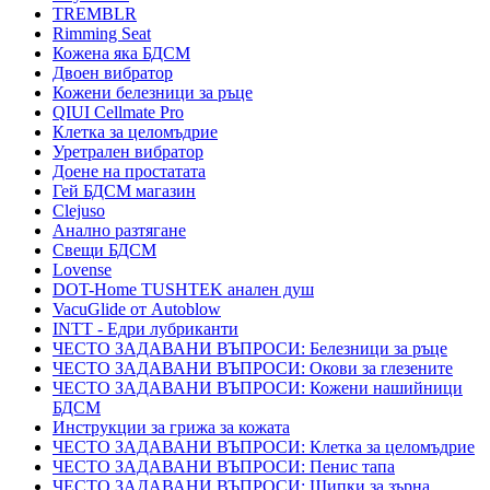
TREMBLR
Rimming Seat
Кожена яка БДСМ
Двоен вибратор
Кожени белезници за ръце
QIUI Cellmate Pro
Клетка за целомъдрие
Уретрален вибратор
Доене на простатата
Гей БДСМ магазин
Clejuso
Анално разтягане
Свещи БДСМ
Lovense
DOT-Home TUSHTEK анален душ
VacuGlide от Autoblow
INTT - Едри лубриканти
ЧЕСТО ЗАДАВАНИ ВЪПРОСИ: Белезници за ръце
ЧЕСТО ЗАДАВАНИ ВЪПРОСИ: Окови за глезените
ЧЕСТО ЗАДАВАНИ ВЪПРОСИ: Кожени нашийници
БДСМ
Инструкции за грижа за кожата
ЧЕСТО ЗАДАВАНИ ВЪПРОСИ: Клетка за целомъдрие
ЧЕСТО ЗАДАВАНИ ВЪПРОСИ: Пенис тапа
ЧЕСТО ЗАДАВАНИ ВЪПРОСИ: Щипки за зърна