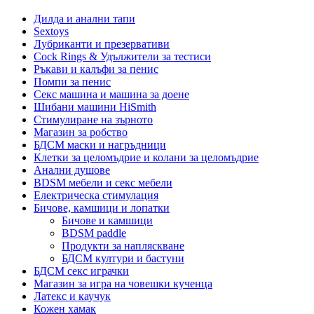
Дилда и анални тапи
Sextoys
Лубриканти и презервативи
Cock Rings & Удължители за тестиси
Ръкави и калъфи за пенис
Помпи за пенис
Секс машина и машина за доене
Шибани машини HiSmith
Стимулиране на зърното
Магазин за робство
БДСМ маски и нагръдници
Клетки за целомъдрие и колани за целомъдрие
Анални душове
BDSM мебели и секс мебели
Електрическа стимулация
Бичове, камшици и лопатки
Бичове и камшици
BDSM paddle
Продукти за напляскване
БДСМ култури и бастуни
БДСМ секс играчки
Магазин за игра на човешки кученца
Латекс и каучук
Кожен хамак