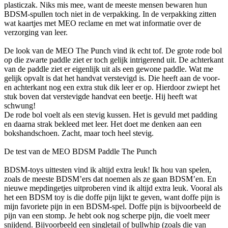
plasticzak. Niks mis mee, want de meeste mensen bewaren hun
BDSM-spullen toch niet in de verpakking. In de verpakking zitten
wat kaartjes met MEO reclame en met wat informatie over de
verzorging van leer.
De look van de MEO The Punch vind ik echt tof. De grote rode bol
op die zwarte paddle ziet er toch gelijk intrigerend uit. De achterkant
van de paddle ziet er eigenlijk uit als een gewone paddle. Wat me
gelijk opvalt is dat het handvat verstevigd is. Die heeft aan de voor-
en achterkant nog een extra stuk dik leer er op. Hierdoor zwiept het
stuk boven dat verstevigde handvat een beetje. Hij heeft wat
schwung!
De rode bol voelt als een stevig kussen. Het is gevuld met padding
en daarna strak bekleed met leer. Het doet me denken aan een
bokshandschoen. Zacht, maar toch heel stevig.
De test van de MEO BDSM Paddle The Punch
BDSM-toys uittesten vind ik altijd extra leuk! Ik hou van spelen,
zoals de meeste BDSM’ers dat noemen als ze gaan BDSM’en. En
nieuwe mepdingetjes uitproberen vind ik altijd extra leuk. Vooral als
het een BDSM toy is die doffe pijn lijkt te geven, want doffe pijn is
mijn favoriete pijn in een BDSM-spel. Doffe pijn is bijvoorbeeld de
pijn van een stomp. Je hebt ook nog scherpe pijn, die voelt meer
snijdend. Bijvoorbeeld een singletail of bullwhip (zoals die van