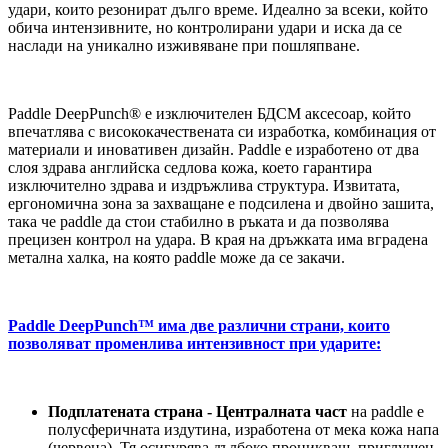
удари, които резонират дълго време. Идеално за всеки, който
обича интензивните, но контролирани удари и иска да се
наслади на уникално изживяване при пошляпване.
Paddle DeepPunch® е изключителен БДСМ аксесоар, който
впечатлява с висококачествената си изработка, комбинация от
материали и иновативен дизайн. Paddle е изработено от два
слоя здрава английска седлова кожа, което гарантира
изключително здрава и издръжлива структура. Извитата,
ергономична зона за захващане е подсилена и двойно зашита,
така че paddle да стои стабилно в ръката и да позволява
прецизен контрол на удара. В края на дръжката има вградена
метална халка, на която paddle може да се закачи.
Paddle DeepPunch™ има две различни страни, които
позволяват променлива интензивност при ударите:
Подплатената страна - Централната част
на paddle е
полусферичната издутина, изработена от мека кожа напа
(червена). Тя осигурява дълбоко проникващ, приглушен