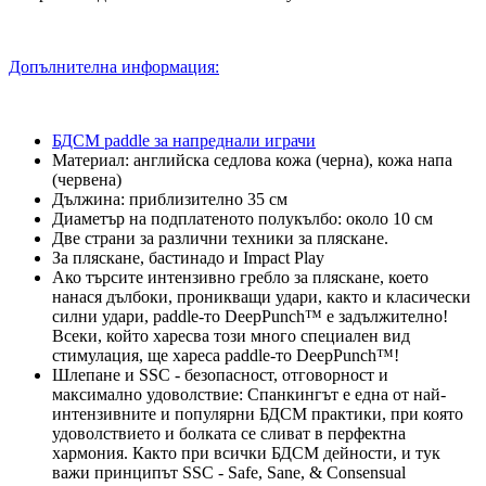
Допълнителна информация:
БДСМ paddle за напреднали играчи
Материал: английска седлова кожа (черна), кожа напа
(червена)
Дължина: приблизително 35 см
Диаметър на подплатеното полукълбо: около 10 см
Две страни за различни техники за пляскане.
За пляскане, бастинадо и Impact Play
Ако търсите интензивно гребло за пляскане, което
нанася дълбоки, проникващи удари, както и класически
силни удари, paddle-то DeepPunch™ е задължително!
Всеки, който харесва този много специален вид
стимулация, ще хареса paddle-то DeepPunch™!
Шлепане и SSC - безопасност, отговорност и
максимално удоволствие: Спанкингът е една от най-
интензивните и популярни БДСМ практики, при която
удоволствието и болката се сливат в перфектна
хармония. Както при всички БДСМ дейности, и тук
важи принципът SSC - Safe, Sane, & Consensual