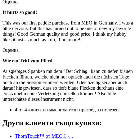
Оценка
It hurts so good!
This was our first paddle purchase from MEO in Germany. I was a
little nervous, but this has turned out to be one of new my favorite
things! Good German quality and good price. I think my hubby
likes it just as much as I do, if not more!
Оценка
Wie ein Tritt vom Pferd
Ausgiebiges Spanken mit dem "Der Schlag" kann zu tiefen blauen
Flecken führen, welche nicht nur optisch auch die nächsten Tage
noch an die Session erinnern werden. Gleichzeitig sei aber auch
darauf hingewiesen, dass so tiefe blaue Flecken durchaus eine
ernstzunehmende Verletzung darstellen können! Also bitte
unterschätze dieses Instrument nicht.
4 от 4 клиенти намериха този преглед за полезен.
Други клиенти също купиха:
ThornTouch™ от MEO® -...