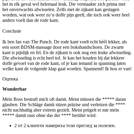
het in elk geval wel helemaal leuk. Die vermaakte zich prima met
het onverwachts afwisselen. Zelfs met de zijkant kan geslagen
worden, wat ook weer zo’n doffe pijn geeft, die toch ook weer heel
anders voelt dan de rode kant.
Conclusie
Ik ben fan van The Punch. De rode kant voelt echt héél lekker, als
een soort BDSM-massage door een bokshandschoen. De zwarte
kant is pijnlijk en fel. En de zijkant is ook nog een leuke afwisseling.
Die afwisseling is echt heel tof. Je kan het houden bij dat lekkere
doffe gevoel van de rode kant, of je kan iemand in spanning laten
welke kant de volgende klap gaat worden. Spannend! Ik hou er van!
Оценка
Wunderbar
Mein Boss bestraft mich oft damit. Meist müssen die ***** daran
glauben. Die Schläge damit sitzen präzise und verletzen die ****
nicht nachhaltig aber extrem gezielt. Meist prügelt er mir mein
***** damit raus ohne das der **** berührt wird.
2 от 2 клиенти намериха този преглед за полезен.