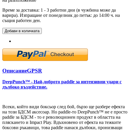
на разположение
Време за доставка: 1 - 3 работни дни (в чужбина може да
варира). Изпращане от понеделник до петък: до 14:00 ч. на
същия работен ден.
Добави в количката
Описание
GPSR
DeepPunch™ - Най-доброто paddle за интензивни удари с
дълбоко въздействие.
Всеки, който види боксьор след бой, бързо ще разбере ефекта
на този БДСМ аксесоар. Но paddle-то DeepPunch™ не е просто
paddle за БДСМ - то е революционен продукт в областта на
пляскането и Impact Play. Вдъхновено от ефекта на тежките
боксови ръкавици, това paddle нанася дълбоки, пронизващи