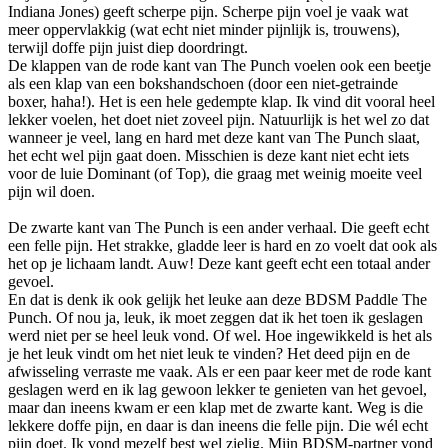
Indiana Jones) geeft scherpe pijn. Scherpe pijn voel je vaak wat
meer oppervlakkig (wat echt niet minder pijnlijk is, trouwens),
terwijl doffe pijn juist diep doordringt.
De klappen van de rode kant van The Punch voelen ook een beetje
als een klap van een bokshandschoen (door een niet-getrainde
boxer, haha!). Het is een hele gedempte klap. Ik vind dit vooral heel
lekker voelen, het doet niet zoveel pijn. Natuurlijk is het wel zo dat
wanneer je veel, lang en hard met deze kant van The Punch slaat,
het echt wel pijn gaat doen. Misschien is deze kant niet echt iets
voor de luie Dominant (of Top), die graag met weinig moeite veel
pijn wil doen.
De zwarte kant van The Punch is een ander verhaal. Die geeft echt
een felle pijn. Het strakke, gladde leer is hard en zo voelt dat ook als
het op je lichaam landt. Auw! Deze kant geeft echt een totaal ander
gevoel.
En dat is denk ik ook gelijk het leuke aan deze BDSM Paddle The
Punch. Of nou ja, leuk, ik moet zeggen dat ik het toen ik geslagen
werd niet per se heel leuk vond. Of wel. Hoe ingewikkeld is het als
je het leuk vindt om het niet leuk te vinden? Het deed pijn en de
afwisseling verraste me vaak. Als er een paar keer met de rode kant
geslagen werd en ik lag gewoon lekker te genieten van het gevoel,
maar dan ineens kwam er een klap met de zwarte kant. Weg is die
lekkere doffe pijn, en daar is dan ineens die felle pijn. Die wél echt
pijn doet. Ik vond mezelf best wel zielig. Mijn BDSM-partner vond