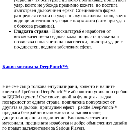
удар, който не убожда предимно кожата, но постига
дълготраен дълбочинен ефект. Специалната форма
разпределя силата на удара върху по-голяма площ, което
води до интензивно усещане под кожата (като при удар
с боксова ръкавица).
Гладката страна -
Плоският
гръб
е изработен от
висококачествена седлова кожа по цялата дължина и
позволява нанасянето на класически, по-остри удари с
по-директен, веднага забележим ефект.
Какво мислим за DeepPunch™:
Ние сме също толкова ентусиазирани, колкото и нашите
клиенти! Греблото DeepPunch™ е абсолютно уникално гребло
за БДСМ сцената! Със своята двойна функция - гладка
повърхност от едната страна, подплатена повърхност от
другата за дълбок, приглушен ефект - paddle DeepPunch™
предлага безкрайни възможности за напляскване,
дисциплиниране и подчинение. Висококачествените
материали, прецизната изработка и добре обмисленият дизайн
го правят задължителен за Serious Players.