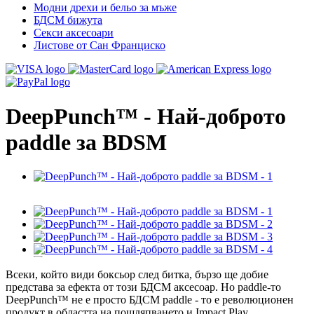
Модни дрехи и бельо за мъже
БДСМ бижута
Секси аксесоари
Листове от Сан Франциско
DeepPunch™ - Най-доброто
paddle за BDSM
Всеки, който види боксьор след битка, бързо ще добие
представа за ефекта от този БДСМ аксесоар. Но paddle-то
DeepPunch™ не е просто БДСМ paddle - то е революционен
продукт в областта на пошляпването и Impact Play.