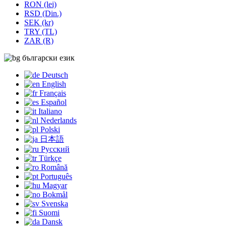
RON (lei)
RSD (Din.)
SEK (kr)
TRY (TL)
ZAR (R)
български език
Deutsch
English
Français
Español
Italiano
Nederlands
Polski
日本語
Русский
Türkçe
Română
Português
Magyar
Bokmål
Svenska
Suomi
Dansk