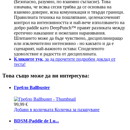
(Безопасно, разумно, по взаимно съгласие). Това
означава, че всяка сесия трябва да се основава на
взаимно доверие, ясна комуникация и твърди граници.
Правилната техника на пошляпване, целенасоченият
контрол на интензивността и най-вече използването на
добро paddle като DeepPunch™ правят разликата между
еротично наказание и нежелани наранявания.
Шлепането може да бъде чувствено, дисциплиниращо
или изключително интензивно - но какъвто и да е
сценарият, най-важното остава: Споделеното
удоволствие и радостта от дисциплината.
Кликнете тук
, за да прочетете подробен доклад от
теста!
Това също може да ви интересува:
Гребло Ballbuster
99,99 €
Добави в количката
Количка за пазаруване
BDSM-Paddle de Lu...