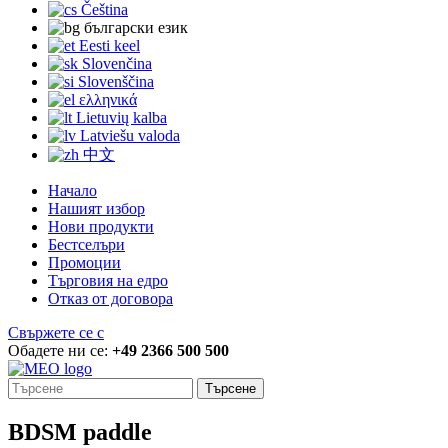
Čeština
български език
Eesti keel
Slovenčina
Slovenščina
ελληνικά
Lietuvių kalba
Latviešu valoda
中文
Начало
Нашият избор
Нови продукти
Бестселъри
Промоции
Търговия на едро
Отказ от договора
Свържете се с
Обадете ни се:
+49 2366 500 500
Търсене
BDSM paddle