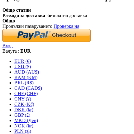
Общо статии
Разходи за доставка
безплатна доставка
Общо
Продължи пазаруването
Проверка на
Вход
Валута :
EUR
EUR (€)
USD ($)
AUD (AU$)
BAM (KM)
BRL (R$)
CAD (CAD$)
CHF (CHF)
CNY (¥)
CZK (Kč)
DKK (kr)
GBP (£)
MKD (Ден)
NOK (kr)
PLN (zł)