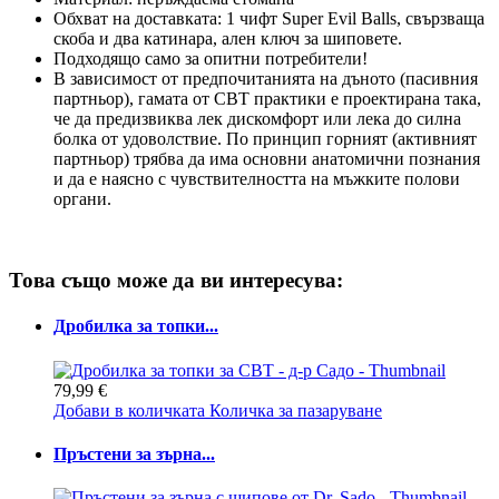
Обхват на доставката: 1 чифт Super Evil Balls, свързваща
скоба и два катинара, ален ключ за шиповете.
Подходящо само за опитни потребители!
В зависимост от предпочитанията на дъното (пасивния
партньор), гамата от CBT практики е проектирана така,
че да предизвиква лек дискомфорт или лека до силна
болка от удоволствие. По принцип горният (активният
партньор) трябва да има основни анатомични познания
и да е наясно с чувствителността на мъжките полови
органи.
Това също може да ви интересува:
Дробилка за топки...
79,99 €
Добави в количката
Количка за пазаруване
Пръстени за зърна...