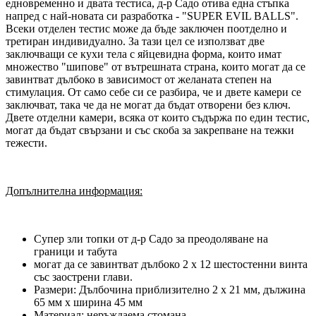
едновременно и двата тестиса, д-р Садо отива една стъпка
напред с най-новата си разработка - "SUPER EVIL BALLS".
Всеки отделен тестис може да бъде заключен поотделно и
третиран индивидуално. За тази цел се използват две
заключващи се кухи тела с яйцевидна форма, които имат
множество "шипове" от вътрешната страна, които могат да се
завинтват дълбоко в зависимост от желаната степен на
стимулация. От само себе си се разбира, че и двете камери се
заключват, така че да не могат да бъдат отворени без ключ.
Двете отделни камери, всяка от които съдържа по един тестис,
могат да бъдат свързани и със скоба за закрепване на тежки
тежести.
Допълнителна информация:
Супер зли топки от д-р Садо за преодоляване на
граници и табута
могат да се завинтват дълбоко 2 х 12 шестостенни винта
със заострени глави.
Размери: Дълбочина приблизително 2 x 21 мм, дължина
65 мм x ширина 45 мм
Материал: неръждаема стомана