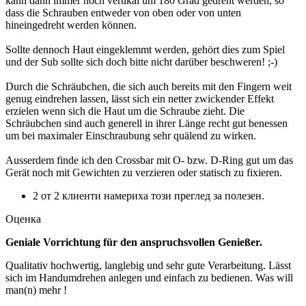
kann dann immer noch vertikal um 180 Grad gedreht werden, so
dass die Schrauben entweder von oben oder von unten
hineingedreht werden können.
Sollte dennoch Haut eingeklemmt werden, gehört dies zum Spiel
und der Sub sollte sich doch bitte nicht darüber beschweren! ;-)
Durch die Schräubchen, die sich auch bereits mit den Fingern weit
genug eindrehen lassen, lässt sich ein netter zwickender Effekt
erzielen wenn sich die Haut um die Schraube zieht. Die
Schräubchen sind auch generell in ihrer Länge recht gut benessen
um bei maximaler Einschraubung sehr quälend zu wirken.
Ausserdem finde ich den Crossbar mit O- bzw. D-Ring gut um das
Gerät noch mit Gewichten zu verzieren oder statisch zu fixieren.
2 от 2 клиенти намериха този преглед за полезен.
Оценка
Geniale Vorrichtung für den anspruchsvollen Genießer.
Qualitativ hochwertig, langlebig und sehr gute Verarbeitung. Lässt
sich im Handumdrehen anlegen und einfach zu bedienen. Was will
man(n) mehr !