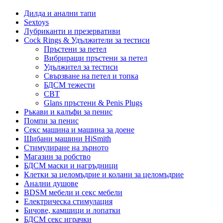
Дилда и анални тапи
Sextoys
Лубриканти и презервативи
Cock Rings & Удължители за тестиси
Пръстени за петел
Вибриращи пръстени за петел
Удължител за тестиси
Свързване на петел и топка
БДСМ тежести
CBT
Glans пръстени & Penis Plugs
Ръкави и калъфи за пенис
Помпи за пенис
Секс машина и машина за доене
Шибани машини HiSmith
Стимулиране на зърното
Магазин за робство
БДСМ маски и нагръдници
Клетки за целомъдрие и колани за целомъдрие
Анални душове
BDSM мебели и секс мебели
Електрическа стимулация
Бичове, камшици и лопатки
БДСМ секс играчки