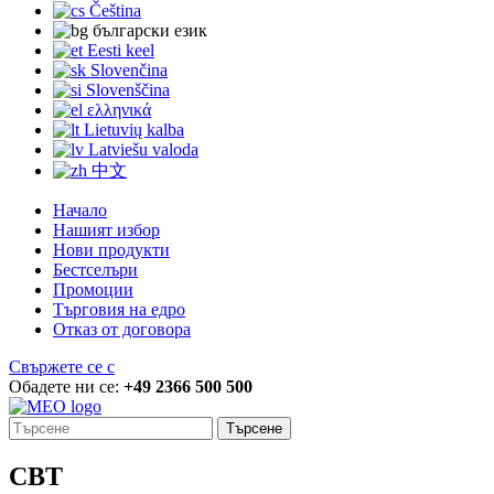
Čeština
български език
Eesti keel
Slovenčina
Slovenščina
ελληνικά
Lietuvių kalba
Latviešu valoda
中文
Начало
Нашият избор
Нови продукти
Бестселъри
Промоции
Търговия на едро
Отказ от договора
Свържете се с
Обадете ни се:
+49 2366 500 500
Търсене
CBT