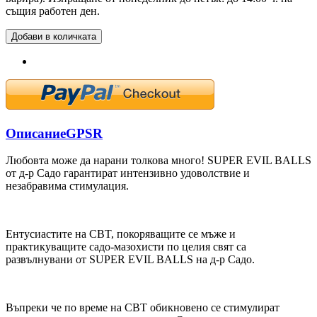
същия работен ден.
Добави в количката
Описание
GPSR
Любовта може да нарани толкова много! SUPER EVIL BALLS
от д-р Садо гарантират интензивно удоволствие и
незабравима стимулация.
Ентусиастите на CBT, покоряващите се мъже и
практикуващите садо-мазохисти по целия свят са
развълнувани от SUPER EVIL BALLS на д-р Садо.
Въпреки че по време на CBT обикновено се стимулират