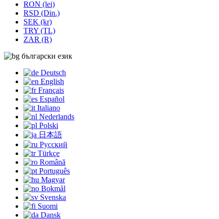
RON (lei)
RSD (Din.)
SEK (kr)
TRY (TL)
ZAR (R)
български език
Deutsch
English
Français
Español
Italiano
Nederlands
Polski
日本語
Русский
Türkçe
Română
Português
Magyar
Bokmål
Svenska
Suomi
Dansk