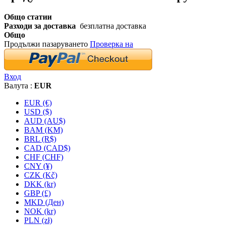
Общо статии
Разходи за доставка
безплатна доставка
Общо
Продължи пазаруването
Проверка на
Вход
Валута :
EUR
EUR (€)
USD ($)
AUD (AU$)
BAM (KM)
BRL (R$)
CAD (CAD$)
CHF (CHF)
CNY (¥)
CZK (Kč)
DKK (kr)
GBP (£)
MKD (Ден)
NOK (kr)
PLN (zł)