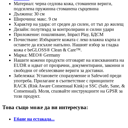
Материал: черна седлова кожа, стоманени вериги,
подсилена пружинна стоманена сърцевина
Дължина: 30 см
Широчина: макс. 9 см
Характер на удара: от среден до силен, от тъп до жилещ
Дизайн: полутвърд за контролирани и силни удари
Приложение: пошляпване, Impact Play, БДСМ
Почистване: Избършете кожата с леко влажна кърпа и
оставете да изсъхне напълно. Нашият избор за гладка
кожа е beGLOSS® Clean & Care™.
Марка: MEO® Germany
Нашите кожени продукти отговарят на изискванията на
EUDR и идват от прозрачни, документирани, законни и
свободни от обезлесяване вериги за доставки.
Забележка: Установете споразумение и Safeword преди
употреба. Прилагане в съответствие с принципите
RACK (Risk Aware Consensual Kink) и SSC (Safe, Sane, &
Consensual). Моля, спазвайте инструкциите на GPSR за
този продукт.
Това също може да ви интересува:
Ебане на естакада...