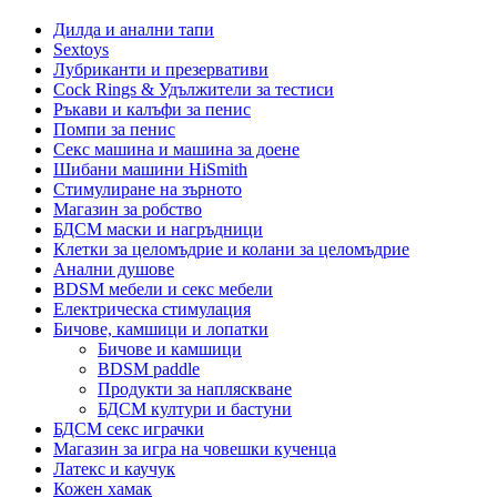
Дилда и анални тапи
Sextoys
Лубриканти и презервативи
Cock Rings & Удължители за тестиси
Ръкави и калъфи за пенис
Помпи за пенис
Секс машина и машина за доене
Шибани машини HiSmith
Стимулиране на зърното
Магазин за робство
БДСМ маски и нагръдници
Клетки за целомъдрие и колани за целомъдрие
Анални душове
BDSM мебели и секс мебели
Електрическа стимулация
Бичове, камшици и лопатки
Бичове и камшици
BDSM paddle
Продукти за напляскване
БДСМ култури и бастуни
БДСМ секс играчки
Магазин за игра на човешки кученца
Латекс и каучук
Кожен хамак