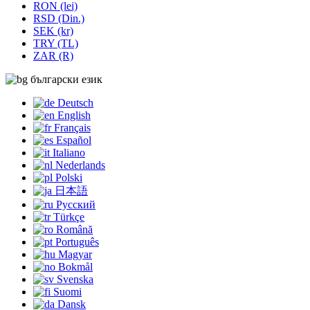
RON (lei)
RSD (Din.)
SEK (kr)
TRY (TL)
ZAR (R)
български език
Deutsch
English
Français
Español
Italiano
Nederlands
Polski
日本語
Русский
Türkçe
Română
Português
Magyar
Bokmål
Svenska
Suomi
Dansk