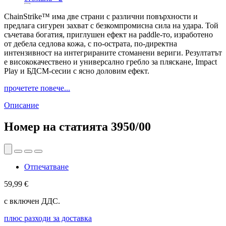
ChainStrike™ има две страни с различни повърхности и
предлага сигурен захват с безкомпромисна сила на удара. Той
съчетава богатия, приглушен ефект на paddle-то, изработено
от дебела седлова кожа, с по-острата, по-директна
интензивност на интегрираните стоманени вериги. Резултатът
е висококачествено и универсално гребло за пляскане, Impact
Play и БДСМ-сесии с ясно доловим ефект.
прочетете повече...
Описание
Номер на статията
3950/00
Отпечатване
59,99 €
с включен ДДС.
плюс разходи за доставка