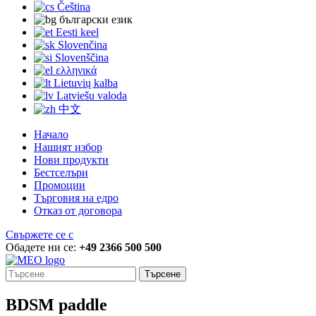
Čeština
български език
Eesti keel
Slovenčina
Slovenščina
ελληνικά
Lietuvių kalba
Latviešu valoda
中文
Начало
Нашият избор
Нови продукти
Бестселъри
Промоции
Търговия на едро
Отказ от договора
Свържете се с
Обадете ни се:
+49 2366 500 500
Търсене
BDSM paddle