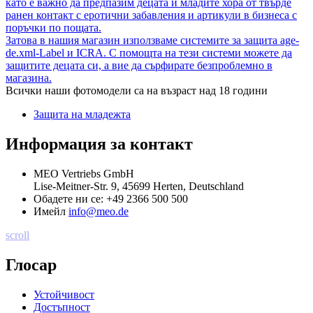
като е важно да предпазим децата и младите хора от твърде
ранен контакт с еротични забавления и артикули в бизнеса с
поръчки по пощата.
Затова в нашия магазин използваме системите за защита age-
de.xml-Label и ICRA. С помощта на тези системи можете да
защитите децата си, а вие да сърфирате безпроблемно в
магазина.
Всички наши фотомодели са на възраст над 18 години
Защита на младежта
Информация за контакт
MEO Vertriebs GmbH
Lise-Meitner-Str. 9, 45699 Herten, Deutschland
Обадете ни се:
+49 2366 500 500
Имейл
info@meo.de
scroll
Глосар
Устойчивост
Достъпност