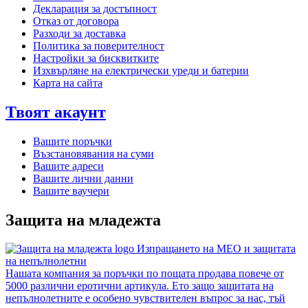
Декларация за достъпност
Отказ от договора
Разходи за доставка
Политика за поверителност
Настройки за бисквитките
Изхвърляне на електрически уреди и батерии
Карта на сайта
Твоят акаунт
Вашите поръчки
Възстановявания на суми
Вашите адреси
Вашите лични данни
Вашите ваучери
Защита на младежта
Изпращането на MEO и защитата
на непълнолетни
Нашата компания за поръчки по пощата продава повече от
5000 различни еротични артикула. Ето защо защитата на
непълнолетните е особено чувствителен въпрос за нас, тъй