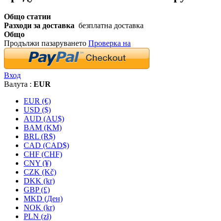
Общо статии
Разходи за доставка
безплатна доставка
Общо
Продължи пазаруването
Проверка на
Вход
Валута :
EUR
EUR (€)
USD ($)
AUD (AU$)
BAM (KM)
BRL (R$)
CAD (CAD$)
CHF (CHF)
CNY (¥)
CZK (Kč)
DKK (kr)
GBP (£)
MKD (Ден)
NOK (kr)
PLN (zł)