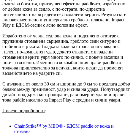
съчетава богатия, приглушен ефект на paddle-то, изработено
от дебела кожа за седло, с по-острата, по-директна
интензивност на вградените стоманени вериги. Резултатът е
висококачествено и универсално гребло за пляскане, Impact
Play и БДСМ-сесии с ясно доловим ефект.
Изработено от черна седлова кожа и подсилено отвътре с
пружинна стоманена сърцевина, греблото седи сигурно и
стабилно в ръката. Гладката кожена страна осигурява по-
пълен, по-компактен удар, докато страната с вградени
стоманени вериги удря много по-силно, с повече захапка и
по-изразително. Именно тази комбинация прави paddle-то
толкова привлекателно за всички, които искат да променят
въздействието на ударите си.
С дължина от около 30 см и ширина до 9 см то предлага добър
баланс между прецизност, удар и сила на удара. Полутвърдият
дизайн поддържа контролирани, равномерни удари и прави
това paddle идеално за Impact Play с средни и силни удари.
Повече подробности
:
ChainStrike™ by MEO® - БДСМ paddle от кожа и
стомана