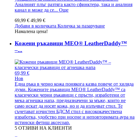
Аналният плъг разтяга както сфинктера, така и аналния
канал и може да се...
Още
69,99 €
49,99 €
Добави в количката
Количка за пазаруване
Намалена цена!
Кожени ръкавици MEO® LeatherDaddy™
–...
69,99 €
Нов
Една ръка в черно кожа понякога казва повече от хиляда
думи. Кожените ръкавици MEO® LeatherDaddy™ са
класически черни ръкавици с пръсти, изработени от
мека агнешка напа, предназначени за мъже, които не
само искат да носят кожа, но и да излъчват стил. Те
съчетават изчистен БДСМ стил с висококачествена
изработка, удобство при носене и неповторимата аура на
истински фетиш аксесоар.
5
ОТЗИВИ НА КЛИЕНТИ