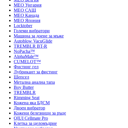
MEO Унгария
MEO САЩ
MEO Канада
MEO Япония
Locktober
Големи вибратори
Машина за доене за мъже
Autoblow VacuGlide
TREMBLR BT-R
NoPacha™
AlphaMale™
CUMELOT™
Фистинг гел
Лубрикант за фистинг
Щепсел
Метална анална тапа
Boy Butter
TREMBLR
Rimming Seat
Кожена яка БДСМ
Двоен вибратор
Кожени белезници за ръце
QIUI Cellmate Pro
Клетка за целомъдрие