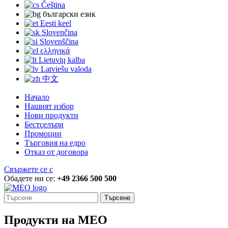
Čeština
български език
Eesti keel
Slovenčina
Slovenščina
ελληνικά
Lietuvių kalba
Latviešu valoda
中文
Начало
Нашият избор
Нови продукти
Бестселъри
Промоции
Търговия на едро
Отказ от договора
Свържете се с
Обадете ни се:
+49 2366 500 500
Търсене
Продукти на MEO