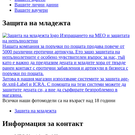
Вашите лични данни
Вашите ваучери
Защита на младежта
Изпращането на MEO и защитата
на непълнолетни
Нашата компания за поръчки по пощата продава повече от
5000 различни еротични артикула. Ето защо защитата на
непълнолетните е особено чувствителен въпрос за нас, тъй
като е важно да предпазим децата и младите хора от твърде
ранен контакт с еротични забавления и артикули в бизнеса с
поръчки по пощата.
Затова в нашия магазин използваме системите за защита age-
de.xml-Label и ICRA. С помощта на тези системи можете да
защитите децата си, а вие да сърфирате безпроблемно в
магазина.
Всички наши фотомодели са на възраст над 18 години
Защита на младежта
Информация за контакт