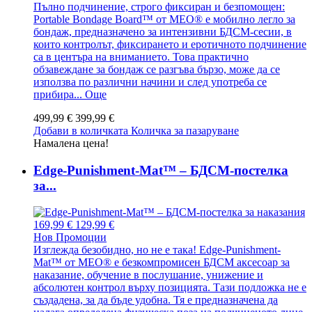
Пълно подчинение, строго фиксиран и безпомощен:
Portable Bondage Board™ от MEO® е мобилно легло за
бондаж, предназначено за интензивни БДСМ-сесии, в
които контролът, фиксирането и еротичното подчинение
са в центъра на вниманието. Това практично
обзавеждане за бондаж се разгъва бързо, може да се
използва по различни начини и след употреба се
прибира...
Още
499,99 €
399,99 €
Добави в количката
Количка за пазаруване
Намалена цена!
Edge-Punishment-Mat™ – БДСМ-постелка
за...
169,99 €
129,99 €
Нов
Промоции
Изглежда безобидно, но не е така! Edge-Punishment-
Mat™ от MEO® е безкомпромисен БДСМ аксесоар за
наказание, обучение в послушание, унижение и
абсолютен контрол върху позицията. Тази подложка не е
създадена, за да бъде удобна. Тя е предназначена да