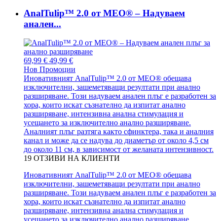
AnalTulip™ 2.0 от MEO® – Надуваем
анален...
69,99 €
49,99 €
Нов
Промоции
Иновативният AnalTulip™ 2.0 от MEO® обещава
изключителни, зашеметяващи резултати при анално
разширяване. Този надуваем анален плъг е разработен за
хора, които искат съзнателно да изпитат анално
разширяване, интензивна анална стимулация и
усещането за изключително анално разширяване.
Аналният плъг разтяга както сфинктера, така и аналния
канал и може да се надува до диаметър от около 4,5 см
до около 11 см, в зависимост от желаната интензивност.
19
ОТЗИВИ НА КЛИЕНТИ
Иновативният AnalTulip™ 2.0 от MEO® обещава
изключителни, зашеметяващи резултати при анално
разширяване. Този надуваем анален плъг е разработен за
хора, които искат съзнателно да изпитат анално
разширяване, интензивна анална стимулация и
усещането за изключително анално разширяване.