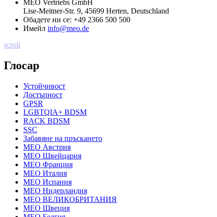
MEO Vertriebs GmbH
Lise-Meitner-Str. 9, 45699 Herten, Deutschland
Обадете ни се:
+49 2366 500 500
Имейл
info@meo.de
scroll
Глосар
Устойчивост
Достъпност
GPSR
LGBTQIA+ BDSM
RACK BDSM
SSC
Забавяне на пръскането
MEO Австрия
MEO Швейцария
MEO Франция
MEO Италия
MEO Испания
MEO Нидерландия
MEO ВЕЛИКОБРИТАНИЯ
MEO Швеция
MEO Белгия