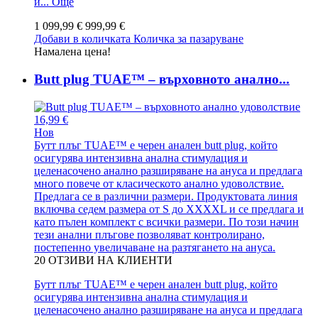
и...
Още
1 099,99 €
999,99 €
Добави в количката
Количка за пазаруване
Намалена цена!
Butt plug TUAE™ – върховното анално...
16,99 €
Нов
Бутт плъг TUAE™ е черен анален butt plug, който
осигурява интензивна анална стимулация и
целенасочено анално разширяване на ануса и предлага
много повече от класическото анално удоволствие.
Предлага се в различни размери. Продуктовата линия
включва седем размера от S до XXXXL и се предлага и
като пълен комплект с всички размери. По този начин
тези анални плъгове позволяват контролирано,
постепенно увеличаване на разтягането на ануса.
20
ОТЗИВИ НА КЛИЕНТИ
Бутт плъг TUAE™ е черен анален butt plug, който
осигурява интензивна анална стимулация и
целенасочено анално разширяване на ануса и предлага