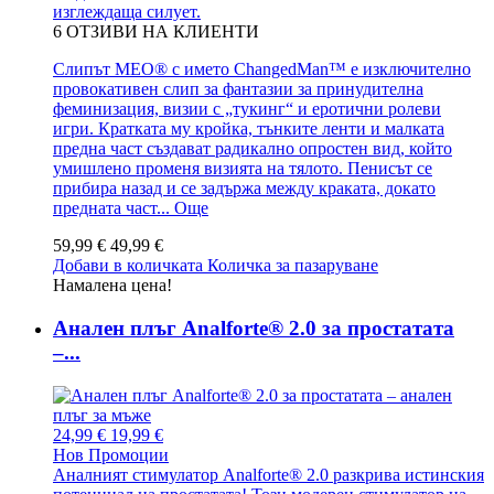
изглеждаща силует.
6
ОТЗИВИ НА КЛИЕНТИ
Слипът MEO® с името ChangedMan™ е изключително
провокативен слип за фантазии за принудителна
феминизация, визии с „тукинг“ и еротични ролеви
игри. Кратката му кройка, тънките ленти и малката
предна част създават радикално опростен вид, който
умишлено променя визията на тялото. Пенисът се
прибира назад и се задържа между краката, докато
предната част...
Още
59,99 €
49,99 €
Добави в количката
Количка за пазаруване
Намалена цена!
Анален плъг Analforte® 2.0 за простатата
–...
24,99 €
19,99 €
Нов
Промоции
Аналният стимулатор Analforte® 2.0 разкрива истинския