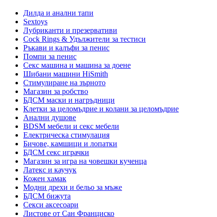
Дилда и анални тапи
Sextoys
Лубриканти и презервативи
Cock Rings & Удължители за тестиси
Ръкави и калъфи за пенис
Помпи за пенис
Секс машина и машина за доене
Шибани машини HiSmith
Стимулиране на зърното
Магазин за робство
БДСМ маски и нагръдници
Клетки за целомъдрие и колани за целомъдрие
Анални душове
BDSM мебели и секс мебели
Електрическа стимулация
Бичове, камшици и лопатки
БДСМ секс играчки
Магазин за игра на човешки кученца
Латекс и каучук
Кожен хамак
Модни дрехи и бельо за мъже
БДСМ бижута
Секси аксесоари
Листове от Сан Франциско