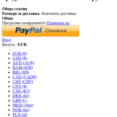
Общо статии
Разходи за доставка
безплатна доставка
Общо
Продължи пазаруването
Проверка на
Вход
Валута :
EUR
EUR (€)
USD ($)
AUD (AU$)
BAM (KM)
BRL (R$)
CAD (CAD$)
CHF (CHF)
CNY (¥)
CZK (Kč)
DKK (kr)
GBP (£)
MKD (Ден)
NOK (kr)
PLN (zł)