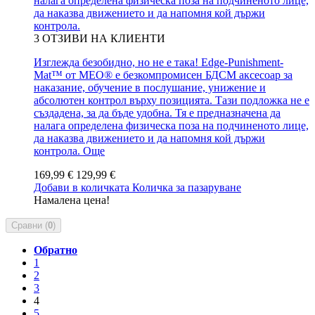
налага определена физическа поза на подчиненото лице,
да наказва движението и да напомня кой държи
контрола.
3
ОТЗИВИ НА КЛИЕНТИ
Изглежда безобидно, но не е така! Edge-Punishment-
Mat™ от MEO® е безкомпромисен БДСМ аксесоар за
наказание, обучение в послушание, унижение и
абсолютен контрол върху позицията. Тази подложка не е
създадена, за да бъде удобна. Тя е предназначена да
налага определена физическа поза на подчиненото лице,
да наказва движението и да напомня кой държи
контрола.
Още
169,99 €
129,99 €
Добави в количката
Количка за пазаруване
Намалена цена!
Сравни (
0
)
Обратно
1
2
3
4
5