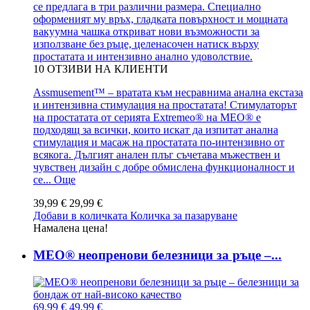
се предлага в три различни размера. Специално
оформеният му връх, гладката повърхност и мощната
вакуумна чашка откриват нови възможности за
използване без ръце, целенасочен натиск върху
простатата и интензивно анално удоволствие.
10
ОТЗИВИ НА КЛИЕНТИ
Assmusement™ – вратата към несравнима анална екстаза
и интензивна стимулация на простатата! Стимулаторът
на простатата от серията Extremeo® на MEO® е
подходящ за всички, които искат да изпитат анална
стимулация и масаж на простатата по-интензивно от
всякога. Дългият анален плъг съчетава мъжествен и
чувствен дизайн с добре обмислена функционалност и
се...
Още
39,99 €
29,99 €
Добави в количката
Количка за пазаруване
Намалена цена!
MEO® неопренови белезници за ръце –...
69,99 €
49,99 €