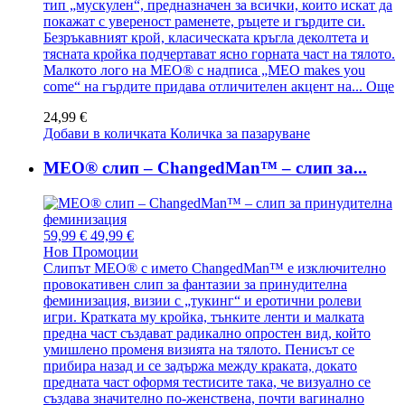
тип „мускулен“, предназначен за всички, които искат да
покажат с увереност раменете, ръцете и гърдите си.
Безръкавният крой, класическата кръгла деколтета и
тясната кройка подчертават ясно горната част на тялото.
Малкото лого на MEO® с надписа „MEO makes you
come“ на гърдите придава отличителен акцент на...
Още
24,99 €
Добави в количката
Количка за пазаруване
MEO® слип – ChangedMan™ – слип за...
59,99 €
49,99 €
Нов
Промоции
Слипът MEO® с името ChangedMan™ е изключително
провокативен слип за фантазии за принудителна
феминизация, визии с „тукинг“ и еротични ролеви
игри. Кратката му кройка, тънките ленти и малката
предна част създават радикално опростен вид, който
умишлено променя визията на тялото. Пенисът се
прибира назад и се задържа между краката, докато
предната част оформя тестисите така, че визуално се
създава значително по-женствена, почти вагинално