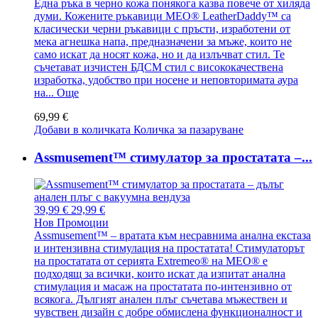
Една ръка в черно кожа понякога казва повече от хиляда
думи. Кожените ръкавици MEO® LeatherDaddy™ са
класически черни ръкавици с пръсти, изработени от
мека агнешка напа, предназначени за мъже, които не
само искат да носят кожа, но и да излъчват стил. Те
съчетават изчистен БДСМ стил с висококачествена
изработка, удобство при носене и неповторимата аура
на...
Още
69,99 €
Добави в количката
Количка за пазаруване
Assmusement™ стимулатор за простатата –...
39,99 €
29,99 €
Нов
Промоции
Assmusement™ – вратата към несравнима анална екстаза
и интензивна стимулация на простатата! Стимулаторът
на простатата от серията Extremeo® на MEO® е
подходящ за всички, които искат да изпитат анална
стимулация и масаж на простатата по-интензивно от
всякога. Дългият анален плъг съчетава мъжествен и
чувствен дизайн с добре обмислена функционалност и