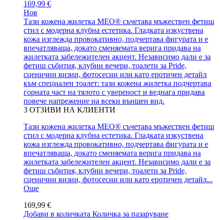
169,99 €
Нов
Тази кожена жилетка MEO® съчетава мъжествен фетиш
стил с модерна клубна естетика. Гладката изкуствена
кожа изглежда провокативно, подчертава фигурата и е
впечатляваща, докато сменяемата верига придава на
жилетката забележителен акцент. Независимо дали е за
фетиш събития, клубни вечери, тоалети за Pride,
сценични визии, фотосесии или като еротичен детайл
към специален тоалет: тази кожена жилетка подчертава
горната част на тялото с увереност и веднага придава
повече напрежение на всеки външен вид.
3
ОТЗИВИ НА КЛИЕНТИ
Тази кожена жилетка MEO® съчетава мъжествен фетиш
стил с модерна клубна естетика. Гладката изкуствена
кожа изглежда провокативно, подчертава фигурата и е
впечатляваща, докато сменяемата верига придава на
жилетката забележителен акцент. Независимо дали е за
фетиш събития, клубни вечери, тоалети за Pride,
сценични визии, фотосесии или като еротичен детайл...
Още
169,99 €
Добави в количката
Количка за пазаруване