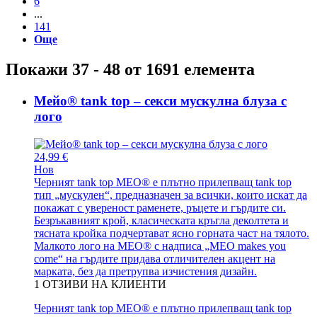
6
...
141
Още
Покажи 37 - 48 от 1691 елемента
Мейо® tank top – секси мускулна блуза с
лого
24,99 €
Нов
Черният tank top MEO® е плътно прилепващ tank top
тип „мускулен“, предназначен за всички, които искат да
покажат с увереност раменете, ръцете и гърдите си.
Безръкавният крой, класическата кръгла деколтета и
тясната кройка подчертават ясно горната част на тялото.
Малкото лого на MEO® с надписа „MEO makes you
come“ на гърдите придава отличителен акцент на
марката, без да претрупва изчистения дизайн.
1
ОТЗИВИ НА КЛИЕНТИ
Черният tank top MEO® е плътно прилепващ tank top