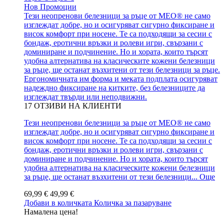
Нов
Промоции
Тези неопренови белезници за ръце от MEO® не само
изглеждат добре, но и осигуряват сигурно фиксиране и
висок комфорт при носене. Те са подходящи за сесии с
бондаж, еротични връзки и ролеви игри, свързани с
доминиране и подчинение. Но и хората, които търсят
удобна алтернатива на класическите кожени белезници
за ръце, ще останат възхитени от тези белезници за ръце.
Ергономичната им форма и меката подплата осигуряват
надеждно фиксиране на китките, без белезниците да
изглеждат твърди или неподвижни.
17
ОТЗИВИ НА КЛИЕНТИ
Тези неопренови белезници за ръце от MEO® не само
изглеждат добре, но и осигуряват сигурно фиксиране и
висок комфорт при носене. Те са подходящи за сесии с
бондаж, еротични връзки и ролеви игри, свързани с
доминиране и подчинение. Но и хората, които търсят
удобна алтернатива на класическите кожени белезници
за ръце, ще останат възхитени от тези белезници...
Още
69,99 €
49,99 €
Добави в количката
Количка за пазаруване
Намалена цена!