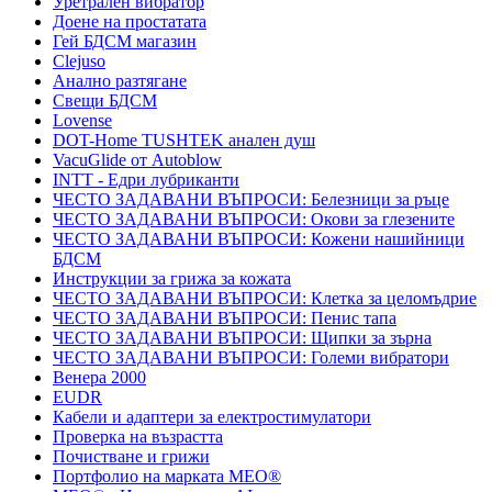
Уретрален вибратор
Доене на простатата
Гей БДСМ магазин
Clejuso
Анално разтягане
Свещи БДСМ
Lovense
DOT-Home TUSHTEK анален душ
VacuGlide от Autoblow
INTT - Едри лубриканти
ЧЕСТО ЗАДАВАНИ ВЪПРОСИ: Белезници за ръце
ЧЕСТО ЗАДАВАНИ ВЪПРОСИ: Окови за глезените
ЧЕСТО ЗАДАВАНИ ВЪПРОСИ: Кожени нашийници
БДСМ
Инструкции за грижа за кожата
ЧЕСТО ЗАДАВАНИ ВЪПРОСИ: Клетка за целомъдрие
ЧЕСТО ЗАДАВАНИ ВЪПРОСИ: Пенис тапа
ЧЕСТО ЗАДАВАНИ ВЪПРОСИ: Щипки за зърна
ЧЕСТО ЗАДАВАНИ ВЪПРОСИ: Големи вибратори
Венера 2000
EUDR
Кабели и адаптери за електростимулатори
Проверка на възрастта
Почистване и грижи
Портфолио на марката MEO®