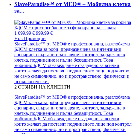
SlaveParadise™ от MEO® – Мобилна клетка
за...
1 099,99 €
999,99 €
Нов
Промоции
SlaveParadise™ от MEO® е професионална, разглобяема
БДСМ клетка за роби, предназначена за интензивни
сценарии, свързани с затваряне, контрол, задържане в
клетка, подчинение и пълна беззащитност. Това
мобилно БДСМ обзавеждане е създадено за всички,
които желаят да поставят подчиненото лице под контрол
не само символично, но и пространствено, физически и
психологически.
2
ОТЗИВИ НА КЛИЕНТИ
SlaveParadise™ от MEO® е професионална, разглобяема
БДСМ клетка за роби, предназначена за интензивни
сценарии, свързани с затваряне, контрол, задържане в
клетка, подчинение и пълна беззащитност. Това
мобилно БДСМ обзавеждане е създадено за всички,
които желаят да поставят подчиненото лице под контрол
не само символично, но и пространствено, физически