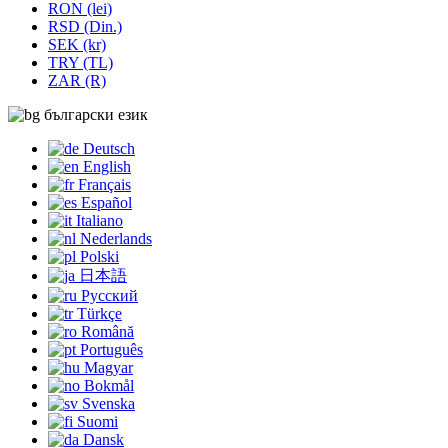
RON (lei)
RSD (Din.)
SEK (kr)
TRY (TL)
ZAR (R)
български език
Deutsch
English
Français
Español
Italiano
Nederlands
Polski
日本語
Русский
Türkçe
Română
Português
Magyar
Bokmål
Svenska
Suomi
Dansk