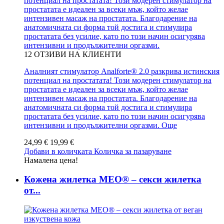
потенциал на простатата! Този модерен стимулатор на
простатата е идеален за всеки мъж, който желае
интензивен масаж на простатата. Благодарение на
анатомичната си форма той достига и стимулира
простатата без усилие, като по този начин осигурява
интензивни и продължителни оргазми.
12
ОТЗИВИ НА КЛИЕНТИ
Аналният стимулатор Analforte® 2.0 разкрива истинския
потенциал на простатата! Този модерен стимулатор на
простатата е идеален за всеки мъж, който желае
интензивен масаж на простатата. Благодарение на
анатомичната си форма той достига и стимулира
простатата без усилие, като по този начин осигурява
интензивни и продължителни оргазми.
Още
24,99 €
19,99 €
Добави в количката
Количка за пазаруване
Намалена цена!
Кожена жилетка MEO® – секси жилетка
от...