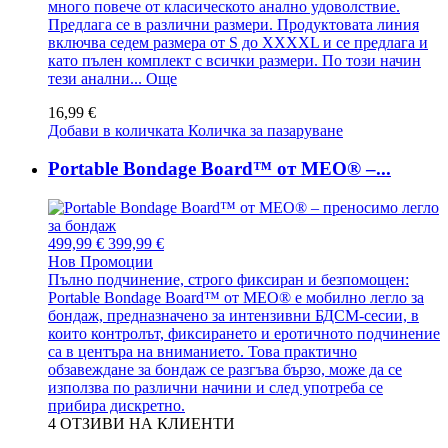
много повече от класическото анално удоволствие.
Предлага се в различни размери. Продуктовата линия
включва седем размера от S до XXXXL и се предлага и
като пълен комплект с всички размери. По този начин
тези анални...
Още
16,99 €
Добави в количката
Количка за пазаруване
Portable Bondage Board™ от MEO® –...
499,99 €
399,99 €
Нов
Промоции
Пълно подчинение, строго фиксиран и безпомощен:
Portable Bondage Board™ от MEO® е мобилно легло за
бондаж, предназначено за интензивни БДСМ-сесии, в
които контролът, фиксирането и еротичното подчинение
са в центъра на вниманието. Това практично
обзавеждане за бондаж се разгъва бързо, може да се
използва по различни начини и след употреба се
прибира дискретно.
4
ОТЗИВИ НА КЛИЕНТИ