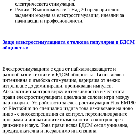
електрическата стимулация.
Режим "Вълни/импулси": Над 20 предварително
зададени модела за електростимулация, идеални за
начинаещи и професионалисти.
Защо електростимулацията е толкова популярна в БДСМ
общността:
Електростимулацията е една от най-завладяващите и
разнообразни техники в БДСМ общността. Тя позволява
интензивна и дълбока стимулация, варираща от нежно
изтръпване до доминиращи, проникващи импулси.
Абсолютният контрол върху интензивността и честотата
прави електростимулацията идеална за силови игри между
партньорите. Устройството за електростимулация Flux EM180
от ElectraStim по-специално издига това изживяване на ново
ниво - с високопрецизния си контрол, персонализираните
програми и иновативните възможности за контрол чрез
движение и звук. Това прави всяка БДСМ-сесия уникална,
предизвикателна и несравнимо интензивна.