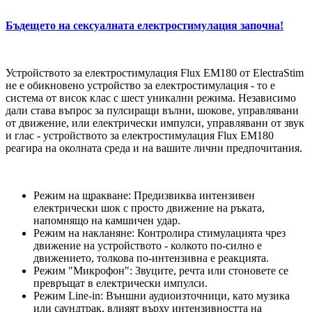
Бъдещето на сексуалната електростимулация започна!
Устройството за електростимулация Flux EM180 от ElectraStim
не е обикновено устройство за електростимулация - то е
система от висок клас с шест уникални режима. Независимо
дали става въпрос за пулсиращи вълни, шокове, управлявани
от движение, или електрически импулси, управлявани от звук
и глас - устройството за електростимулация Flux EM180
реагира на околната среда и на вашите лични предпочитания.
Режим на щракване: Предизвиква интензивен
електрически шок с просто движение на ръката,
напомнящо на камшичен удар.
Режим на накланяне: Контролира стимулацията чрез
движение на устройството - колкото по-силно е
движението, толкова по-интензивна е реакцията.
Режим "Микрофон": Звуците, речта или стоновете се
превръщат в електрически импулси.
Режим Line-in: Външни аудиоизточници, като музика
или саундтрак, влияят върху интензивността на