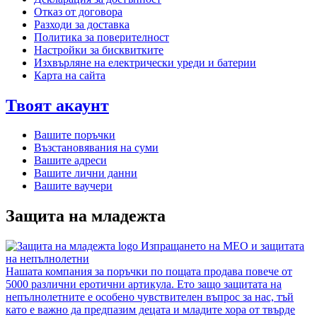
Отказ от договора
Разходи за доставка
Политика за поверителност
Настройки за бисквитките
Изхвърляне на електрически уреди и батерии
Карта на сайта
Твоят акаунт
Вашите поръчки
Възстановявания на суми
Вашите адреси
Вашите лични данни
Вашите ваучери
Защита на младежта
Изпращането на MEO и защитата
на непълнолетни
Нашата компания за поръчки по пощата продава повече от
5000 различни еротични артикула. Ето защо защитата на
непълнолетните е особено чувствителен въпрос за нас, тъй
като е важно да предпазим децата и младите хора от твърде