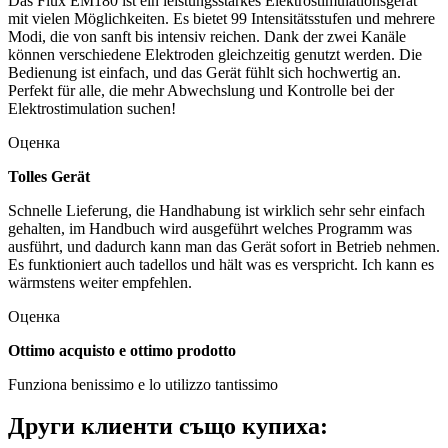
Das Flux EM180 ist ein leistungsstarkes Elektrostimulationsgerät
mit vielen Möglichkeiten. Es bietet 99 Intensitätsstufen und mehrere
Modi, die von sanft bis intensiv reichen. Dank der zwei Kanäle
können verschiedene Elektroden gleichzeitig genutzt werden. Die
Bedienung ist einfach, und das Gerät fühlt sich hochwertig an.
Perfekt für alle, die mehr Abwechslung und Kontrolle bei der
Elektrostimulation suchen!
Оценка
Tolles Gerät
Schnelle Lieferung, die Handhabung ist wirklich sehr sehr einfach
gehalten, im Handbuch wird ausgeführt welches Programm was
ausführt, und dadurch kann man das Gerät sofort in Betrieb nehmen.
Es funktioniert auch tadellos und hält was es verspricht. Ich kann es
wärmstens weiter empfehlen.
Оценка
Ottimo acquisto e ottimo prodotto
Funziona benissimo e lo utilizzo tantissimo
Други клиенти също купиха: