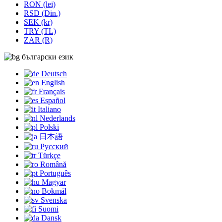
RON (lei)
RSD (Din.)
SEK (kr)
TRY (TL)
ZAR (R)
български език
Deutsch
English
Français
Español
Italiano
Nederlands
Polski
日本語
Русский
Türkçe
Română
Português
Magyar
Bokmål
Svenska
Suomi
Dansk