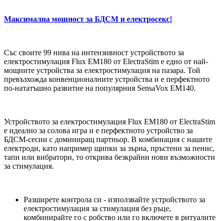
Максимална мощност за БДСМ и електросекс!
Със своите 99 нива на интензивност устройството за
електростимулация Flux EM180 от ElectraStim е едно от най-
мощните устройства за електростимулация на пазара. Той
превъзхожда конвенционалните устройства и е перфектното
по-нататъшно развитие на популярния SensaVox EM140.
Устройството за електростимулация Flux EM180 от ElectraStim
е идеално за солова игра и е перфектното устройство за
БДСМ-сесии с доминиращ партньор. В комбинация с нашите
електроди, като например щипки за зърна, пръстени за пенис,
тапи или вибратори, то открива безкрайни нови възможности
за стимулация.
Разширете контрола си - използвайте устройството за
електростимулация за стимулация без ръце,
комбинирайте го с робство или го включете в ритуалите