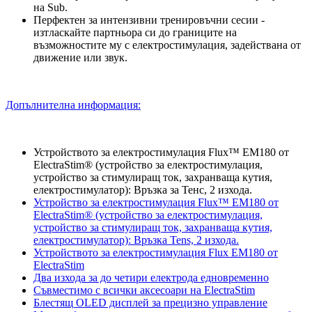
на Sub.
Перфектен за интензивни тренировъчни сесии -
изтласкайте партньора си до границите на
възможностите му с електростимулация, задействана от
движение или звук.
Допълнителна информация:
Устройството за електростимулация Flux™ EM180 от
ElectraStim® (устройство за електростимулация,
устройство за стимулиращ ток, захранваща кутия,
електростимулатор): Връзка за Тенс, 2 изхода.
Устройство за електростимулация Flux™ EM180 от
ElectraStim® (устройство за електростимулация,
устройство за стимулиращ ток, захранваща кутия,
електростимулатор): Връзка Tens, 2 изхода.
Устройството за електростимулация Flux EM180 от
ElectraStim
Два изхода за до четири електрода едновременно
Съвместимо с всички аксесоари на ElectraStim
Блестящ OLED дисплей за прецизно управление