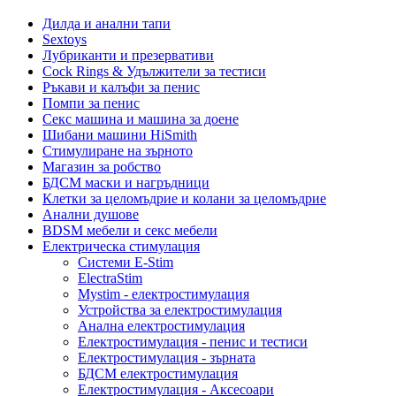
Дилда и анални тапи
Sextoys
Лубриканти и презервативи
Cock Rings & Удължители за тестиси
Ръкави и калъфи за пенис
Помпи за пенис
Секс машина и машина за доене
Шибани машини HiSmith
Стимулиране на зърното
Магазин за робство
БДСМ маски и нагръдници
Клетки за целомъдрие и колани за целомъдрие
Анални душове
BDSM мебели и секс мебели
Електрическа стимулация
Системи E-Stim
ElectraStim
Mystim - електростимулация
Устройства за електростимулация
Анална електростимулация
Електростимулация - пенис и тестиси
Електростимулация - зърната
БДСМ електростимулация
Електростимулация - Аксесоари