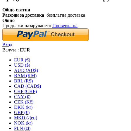
Общо статии
Разходи за доставка
безплатна доставка
Общо
Продължи пазаруването
Проверка на
Вход
Валута :
EUR
EUR (€)
USD ($)
AUD (AU$)
BAM (KM)
BRL (R$)
CAD (CAD$)
CHF (CHF)
CNY (¥)
CZK (Kč)
DKK (kr)
GBP (£)
MKD (Ден)
NOK (kr)
PLN (zł)