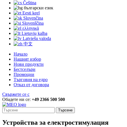
Čeština
български език
Eesti keel
Slovenčina
Slovenščina
ελληνικά
Lietuvių kalba
Latviešu valoda
中文
Начало
Нашият избор
Нови продукти
Бестселъри
Промоции
Търговия на едро
Отказ от договора
Свържете се с
Обадете ни се:
+49 2366 500 500
Търсене
Устройства за електростимулация