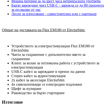
Мощна батерия за до шест часа непрекъсната употреба
Бързо зареждане чрез USB-C - зарежда се до 80 процента
за по-малко от час
Лесен за използване - самостоятелно или с партньор
Обхват на доставката на Flux EM180 от ElectraStim:
Устройството за електростимулация Flux EM180 от
ElectraStim
Чанта за съхранение с допълнително място за
съхранение
Клипс за колан за оптимална работа с устройството за
електростимулация
USB-C кабел за зареждане и пренос на данни
Стерео кабел за аудиостимулация
2x кабел за аксесоари ElectraStim
4x самозалепващи се електродни подложки
Щифт за нулиране
Ръководство за бързо стартиране
Изтегляне