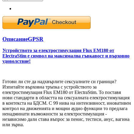
Описание
GPSR
Устройството за електростимулация Flux EM180 от
ElectraStim е символ на максимална гъвкавост и върховно
удоволствие!
Готови ли сте да надхвърлите сексуалните си граници?
Изпитайте върховна тръпка с устройството за
електростимулация Flux EM180 от ElectraStim. То поставя
нови стандарти в областта на сексуалната електростимулация
в контекста на БДСМ. С 99 нива на интензивност, иновативен
контрол на движенията и мощни аудио функции то предлага
ненадминати възможности за електростимулация -
независимо дали става въпрос за пенис, тестиси, анус, вагина
или зърна.