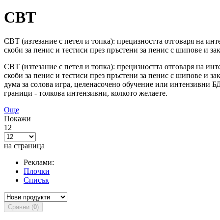
CBT
CBT (изтезание с петел и топка): прецизността отговаря на ин
скоби за пенис и тестиси през пръстени за пенис с шипове и з
CBT (изтезание с петел и топка): прецизността отговаря на ин
скоби за пенис и тестиси през пръстени за пенис с шипове и з
дума за солова игра, целенасочено обучение или интензивни Б
граници - толкова интензивни, колкото желаете.
Още
Покажи
12
на страница
Реклами:
Плочки
Списък
Сравни (
0
)