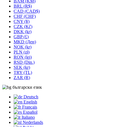
BAM (KM)
BRL (R$)
CAD (CAD$)
CHF (CHF)
CNY (¥)
CZK (Kč)
DKK (kr)
GBP (£)
MKD (Ден)
NOK (kr)
PLN (zł)
RON (lei)
RSD (Din.)
SEK (kr)
TRY (TL)
ZAR (R)
български език
Deutsch
English
Français
Español
Italiano
Nederlands