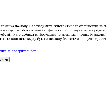
 списъка по-долу. Необходимите "бисквитки" са от съществено з
магат да разработим онлайн офертата си според вашите нужди и 
 уебсайт, като събират информация по анонимен начин. Маркети
, като кликнете върху бутона по-долу. Можете да получите достъ
ика за поверителност
.
квитки