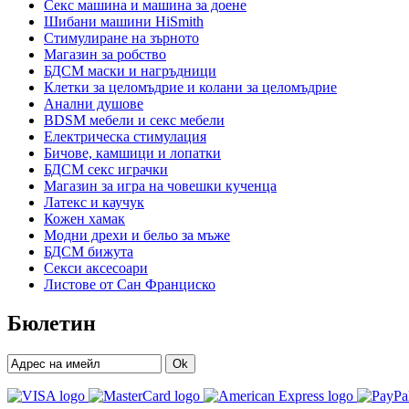
Секс машина и машина за доене
Шибани машини HiSmith
Стимулиране на зърното
Магазин за робство
БДСМ маски и нагръдници
Клетки за целомъдрие и колани за целомъдрие
Анални душове
BDSM мебели и секс мебели
Електрическа стимулация
Бичове, камшици и лопатки
БДСМ секс играчки
Магазин за игра на човешки кученца
Латекс и каучук
Кожен хамак
Модни дрехи и бельо за мъже
БДСМ бижута
Секси аксесоари
Листове от Сан Франциско
Бюлетин
Ok