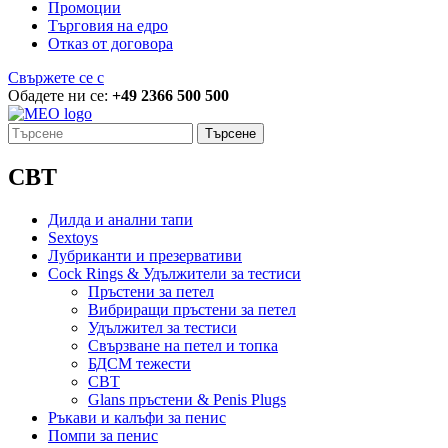
Промоции
Търговия на едро
Отказ от договора
Свържете се с
Обадете ни се:
+49 2366 500 500
Търсене
CBT
Дилда и анални тапи
Sextoys
Лубриканти и презервативи
Cock Rings & Удължители за тестиси
Пръстени за петел
Вибриращи пръстени за петел
Удължител за тестиси
Свързване на петел и топка
БДСМ тежести
CBT
Glans пръстени & Penis Plugs
Ръкави и калъфи за пенис
Помпи за пенис