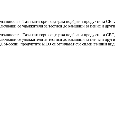
тензивността. Тази категория съдържа подбрани продукти за CBT,
аключващи се удължители за тестиси до камшици за пенис и други
тензивността. Тази категория съдържа подбрани продукти за CBT,
аключващи се удължители за тестиси до камшици за пенис и друг
ДСМ-сесии: продуктите MEO се отличават със силен външен вид,