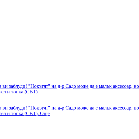
а ви заблуди! "Нокътят" на д-р Садо може да е малък аксесоар, 
тел и топка (CBT).
а ви заблуди! "Нокътят" на д-р Садо може да е малък аксесоар, 
тел и топка (CBT).
Още