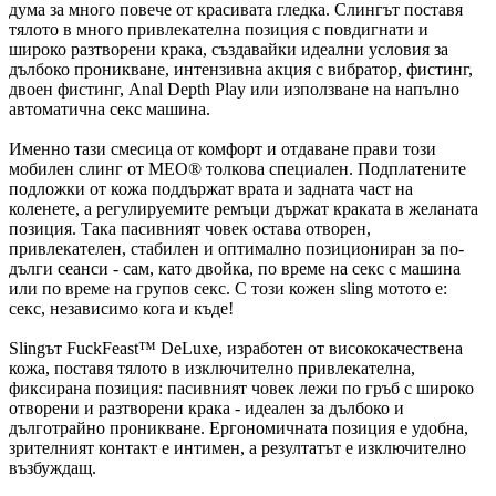
дума за много повече от красивата гледка. Слингът поставя
тялото в много привлекателна позиция с повдигнати и
широко разтворени крака, създавайки идеални условия за
дълбоко проникване, интензивна акция с вибратор, фистинг,
двоен фистинг, Anal Depth Play или използване на напълно
автоматична секс машина.
Именно тази смесица от комфорт и отдаване прави този
мобилен слинг от MEO® толкова специален. Подплатените
подложки от кожа поддържат врата и задната част на
коленете, а регулируемите ремъци държат краката в желаната
позиция. Така пасивният човек остава отворен,
привлекателен, стабилен и оптимално позициониран за по-
дълги сеанси - сам, като двойка, по време на секс с машина
или по време на групов секс. С този кожен sling мотото е:
секс, независимо кога и къде!
Slingът FuckFeast™ DeLuxe, изработен от висококачествена
кожа, поставя тялото в изключително привлекателна,
фиксирана позиция: пасивният човек лежи по гръб с широко
отворени и разтворени крака - идеален за дълбоко и
дълготрайно проникване. Ергономичната позиция е удобна,
зрителният контакт е интимен, а резултатът е изключително
възбуждащ.