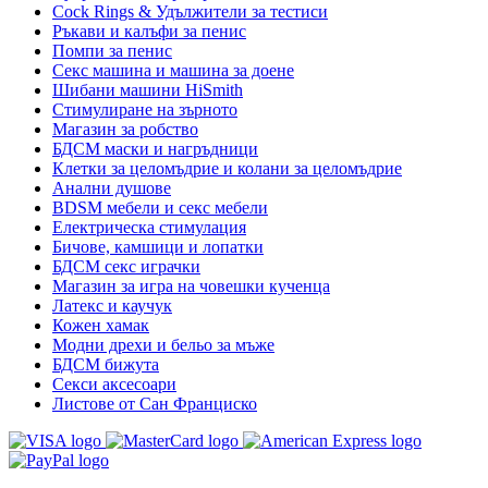
Cock Rings & Удължители за тестиси
Ръкави и калъфи за пенис
Помпи за пенис
Секс машина и машина за доене
Шибани машини HiSmith
Стимулиране на зърното
Магазин за робство
БДСМ маски и нагръдници
Клетки за целомъдрие и колани за целомъдрие
Анални душове
BDSM мебели и секс мебели
Електрическа стимулация
Бичове, камшици и лопатки
БДСМ секс играчки
Магазин за игра на човешки кученца
Латекс и каучук
Кожен хамак
Модни дрехи и бельо за мъже
БДСМ бижута
Секси аксесоари
Листове от Сан Франциско