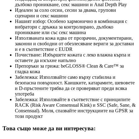
дълбоко проникване, секс машини и Anal Depth Play
Идеален за соло сесии, сесии за двама, групови
сценарии и секс машини
Нашият избор: Особено хармонично в комбинация с
вибратори с дръжка за контролирано, дълбоко
проникване или със секс машина
Използваната кожа идва от прозрачни, документирани,
законни и свободни от обезлесяване вериги за доставки
и е в съответствие с EUDR
Почистване: Избършете кожата с леко влажна кърпа и
оставете да изсъхне напълно
Препоръки за грижа: beGLOSS® Clean & Care™ за
гладка кожа
Забележка: Използвайте само върху стабилна и
безопасна повърхност. Каишките, катарамите, шевовете
и D-пръстените трябва да се проверяват преди всяка
употреба
Забележка: Използвайте в съответствие с принципите
RACK (Risk Aware Consensual Kink) и SSC (Safe, Sane, &
Consensual). Моля, спазвайте инструкциите на GPSR за
този продукт
Това също може да ви интересува: