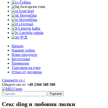
Čeština
български език
Eesti keel
Slovenčina
Slovenščina
ελληνικά
Lietuvių kalba
Latviešu valoda
中文
Начало
Нашият избор
Нови продукти
Бестселъри
Промоции
Търговия на едро
Отказ от договора
Свържете се с
Обадете ни се:
+49 2366 500 500
Търсене
Секс sling и любовни люлки