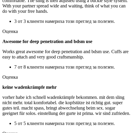
comfortable. The sling is then adjusted using a buckle style system.
With your partner spread wide and waiting, think of what you can
do with your free hands.
3 от 3 клиенти намериха този преглед за полезен.
Оценка
Awesome for deep penetration and bdsm use
Works great awesome for deep penetration and bdsm use. Cuffs are
easy to attach and very good craftsmanship.
7 от 8 клиенти намериха този преглед за полезен.
Оценка
keine wadenkrämpfe mehr
vorher habe ich schnell wadenkrämpfe bekommen. mit dem sling
nicht mehr. total komfortabel. die kopfstütze ist richtig gut. super
gutes teil. macht spass, bringt abwechselung beim sex. sogar
geeignet für solos. einstellung der gurte ist prima. wir sind zufrieden.
5 от 5 клиенти намериха този преглед за полезен.