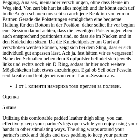
Pegging, Analsex, ineinander verschlungen, ohne dass Beine im
Weg sind. Von zart bis hart ist alles möglich und ihr könnt euch tief
in die Augen schauen uns seht so auch jede Reaktion von eurem
Partner. Gerade die Polsterungen ermöglichen eine bequeme
Haltung für den Bottom in der Position, daher solltet ihr vor beginn
euer Session darauf achten, dass die jeweiligen Polsterungen eben
auch entsprechend positioniert sind, so dass sie im Nacken und in
den Kniekehlen sitzen. Da die Kniekehlpolster am Gurt auf
verschoben werden können, zeigt sich bei dem Sling, dass er sich
individuell gut anpassen lässt. Ach ja, fast hätten wir es vergessen!
Nahe den Schnallen neben dem Kopfpolster befindet sich jeweils
links und rechts noch ein D-Ring, sodass ihr hier noch weitere
Möglichkeiten habt etwas anzubringen. Egal ob Seil oder Fesseln,
seid kreativ und lebt gemeinsam eure Traum-Session aus.
1 от 1 клиенти намериха този преглед за полезен.
Оценка
5 stars
Utilizing this comfortable padded leather thigh sling, you can
effectively keep your partner's legs open while you enjoy using your
hands in other stimulating ways. The sling wraps around your
partner's neck and thighs and uses padding to keep your partner