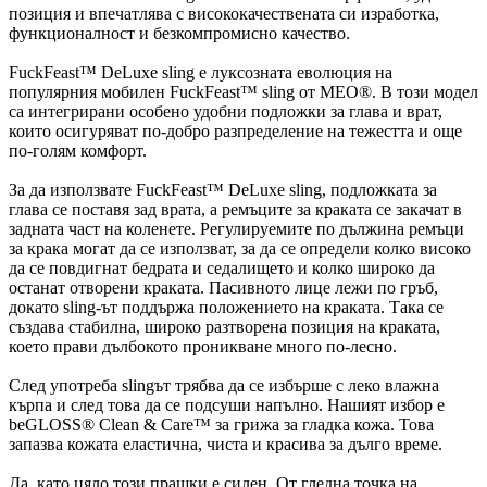
позиция и впечатлява с висококачествената си изработка,
функционалност и безкомпромисно качество.
FuckFeast™ DeLuxe sling е луксозната еволюция на
популярния мобилен FuckFeast™ sling от MEO®. В този модел
са интегрирани особено удобни подложки за глава и врат,
които осигуряват по-добро разпределение на тежестта и още
по-голям комфорт.
За да използвате FuckFeast™ DeLuxe sling, подложката за
глава се поставя зад врата, а ремъците за краката се закачат в
задната част на коленете. Регулируемите по дължина ремъци
за крака могат да се използват, за да се определи колко високо
да се повдигнат бедрата и седалището и колко широко да
останат отворени краката. Пасивното лице лежи по гръб,
докато sling-ът поддържа положението на краката. Така се
създава стабилна, широко разтворена позиция на краката,
което прави дълбокото проникване много по-лесно.
След употреба slingът трябва да се избърше с леко влажна
кърпа и след това да се подсуши напълно. Нашият избор е
beGLOSS® Clean & Care™ за грижа за гладка кожа. Това
запазва кожата еластична, чиста и красива за дълго време.
Да, като цяло този прашки е силен. От гледна точка на