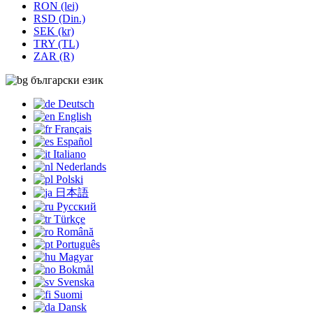
RON (lei)
RSD (Din.)
SEK (kr)
TRY (TL)
ZAR (R)
български език
Deutsch
English
Français
Español
Italiano
Nederlands
Polski
日本語
Русский
Türkçe
Română
Português
Magyar
Bokmål
Svenska
Suomi
Dansk