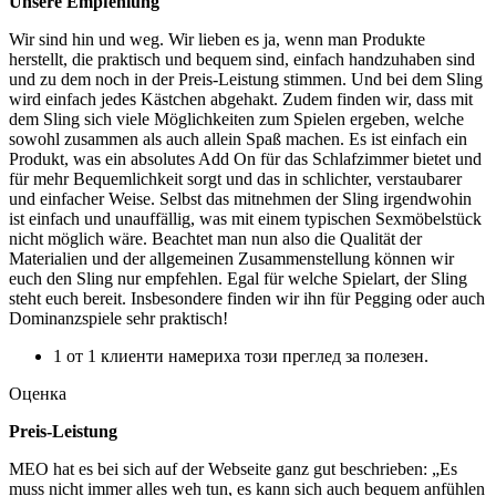
Unsere Empfehlung
Wir sind hin und weg. Wir lieben es ja, wenn man Produkte
herstellt, die praktisch und bequem sind, einfach handzuhaben sind
und zu dem noch in der Preis-Leistung stimmen. Und bei dem Sling
wird einfach jedes Kästchen abgehakt. Zudem finden wir, dass mit
dem Sling sich viele Möglichkeiten zum Spielen ergeben, welche
sowohl zusammen als auch allein Spaß machen. Es ist einfach ein
Produkt, was ein absolutes Add On für das Schlafzimmer bietet und
für mehr Bequemlichkeit sorgt und das in schlichter, verstaubarer
und einfacher Weise. Selbst das mitnehmen der Sling irgendwohin
ist einfach und unauffällig, was mit einem typischen Sexmöbelstück
nicht möglich wäre. Beachtet man nun also die Qualität der
Materialien und der allgemeinen Zusammenstellung können wir
euch den Sling nur empfehlen. Egal für welche Spielart, der Sling
steht euch bereit. Insbesondere finden wir ihn für Pegging oder auch
Dominanzspiele sehr praktisch!
1 от 1 клиенти намериха този преглед за полезен.
Оценка
Preis-Leistung
MEO hat es bei sich auf der Webseite ganz gut beschrieben: „Es
muss nicht immer alles weh tun, es kann sich auch bequem anfühlen