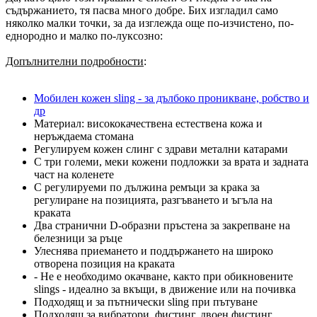
съдържанието, тя пасва много добре. Бих изгладил само
няколко малки точки, за да изглежда още по-изчистено, по-
еднородно и малко по-луксозно:
Допълнителни подробности
:
Мобилен кожен sling - за дълбоко проникване, робство и
др
Материал: висококачествена естествена кожа и
неръждаема стомана
Регулируем кожен слинг с здрави метални катарами
С три големи, меки кожени подложки за врата и задната
част на коленете
С регулируеми по дължина ремъци за крака за
регулиране на позицията, разгъването и ъгъла на
краката
Два странични D-образни пръстена за закрепване на
белезници за ръце
Улеснява приемането и поддържането на широко
отворена позиция на краката
- Не е необходимо окачване, както при обикновените
slings - идеално за вкъщи, в движение или на почивка
Подходящ и за пътнически sling при пътуване
Подходящ за вибратори, фистинг, двоен фистинг,