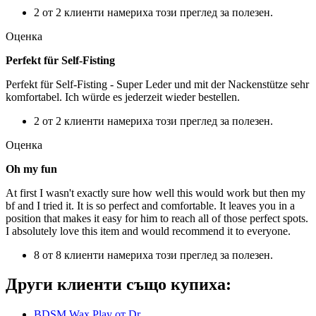
2 от 2 клиенти намериха този преглед за полезен.
Оценка
Perfekt für Self-Fisting
Perfekt für Self-Fisting - Super Leder und mit der Nackenstütze sehr
komfortabel. Ich würde es jederzeit wieder bestellen.
2 от 2 клиенти намериха този преглед за полезен.
Оценка
Oh my fun
At first I wasn't exactly sure how well this would work but then my
bf and I tried it. It is so perfect and comfortable. It leaves you in a
position that makes it easy for him to reach all of those perfect spots.
I absolutely love this item and would recommend it to everyone.
8 от 8 клиенти намериха този преглед за полезен.
Други клиенти също купиха:
BDSM Wax Play от Dr....