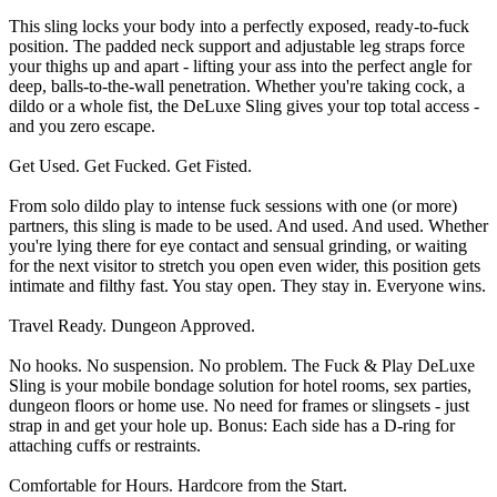
This sling locks your body into a perfectly exposed, ready-to-fuck
position. The padded neck support and adjustable leg straps force
your thighs up and apart - lifting your ass into the perfect angle for
deep, balls-to-the-wall penetration. Whether you're taking cock, a
dildo or a whole fist, the DeLuxe Sling gives your top total access -
and you zero escape.
Get Used. Get Fucked. Get Fisted.
From solo dildo play to intense fuck sessions with one (or more)
partners, this sling is made to be used. And used. And used. Whether
you're lying there for eye contact and sensual grinding, or waiting
for the next visitor to stretch you open even wider, this position gets
intimate and filthy fast. You stay open. They stay in. Everyone wins.
Travel Ready. Dungeon Approved.
No hooks. No suspension. No problem. The Fuck & Play DeLuxe
Sling is your mobile bondage solution for hotel rooms, sex parties,
dungeon floors or home use. No need for frames or slingsets - just
strap in and get your hole up. Bonus: Each side has a D-ring for
attaching cuffs or restraints.
Comfortable for Hours. Hardcore from the Start.