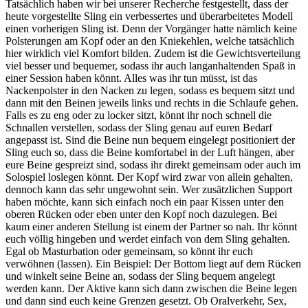
Tatsächlich haben wir bei unserer Recherche festgestellt, dass der
heute vorgestellte Sling ein verbessertes und überarbeitetes Modell
einen vorherigen Sling ist. Denn der Vorgänger hatte nämlich keine
Polsterungen am Kopf oder an den Kniekehlen, welche tatsächlich
hier wirklich viel Komfort bilden. Zudem ist die Gewichtsverteilung
viel besser und bequemer, sodass ihr auch langanhaltenden Spaß in
einer Session haben könnt. Alles was ihr tun müsst, ist das
Nackenpolster in den Nacken zu legen, sodass es bequem sitzt und
dann mit den Beinen jeweils links und rechts in die Schlaufe gehen.
Falls es zu eng oder zu locker sitzt, könnt ihr noch schnell die
Schnallen verstellen, sodass der Sling genau auf euren Bedarf
angepasst ist. Sind die Beine nun bequem eingelegt positioniert der
Sling euch so, dass die Beine komfortabel in der Luft hängen, aber
eure Beine gespreizt sind, sodass ihr direkt gemeinsam oder auch im
Solospiel loslegen könnt. Der Kopf wird zwar von allein gehalten,
dennoch kann das sehr ungewohnt sein. Wer zusätzlichen Support
haben möchte, kann sich einfach noch ein paar Kissen unter den
oberen Rücken oder eben unter den Kopf noch dazulegen. Bei
kaum einer anderen Stellung ist einem der Partner so nah. Ihr könnt
euch völlig hingeben und werdet einfach von dem Sling gehalten.
Egal ob Masturbation oder gemeinsam, so könnt ihr euch
verwöhnen (lassen). Ein Beispiel: Der Bottom liegt auf dem Rücken
und winkelt seine Beine an, sodass der Sling bequem angelegt
werden kann. Der Aktive kann sich dann zwischen die Beine legen
und dann sind euch keine Grenzen gesetzt. Ob Oralverkehr, Sex,