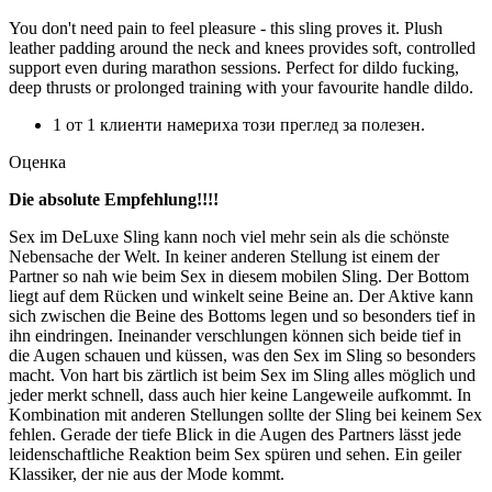
You don't need pain to feel pleasure - this sling proves it. Plush
leather padding around the neck and knees provides soft, controlled
support even during marathon sessions. Perfect for dildo fucking,
deep thrusts or prolonged training with your favourite handle dildo.
1 от 1 клиенти намериха този преглед за полезен.
Оценка
Die absolute Empfehlung!!!!
Sex im DeLuxe Sling kann noch viel mehr sein als die schönste
Nebensache der Welt. In keiner anderen Stellung ist einem der
Partner so nah wie beim Sex in diesem mobilen Sling. Der Bottom
liegt auf dem Rücken und winkelt seine Beine an. Der Aktive kann
sich zwischen die Beine des Bottoms legen und so besonders tief in
ihn eindringen. Ineinander verschlungen können sich beide tief in
die Augen schauen und küssen, was den Sex im Sling so besonders
macht. Von hart bis zärtlich ist beim Sex im Sling alles möglich und
jeder merkt schnell, dass auch hier keine Langeweile aufkommt. In
Kombination mit anderen Stellungen sollte der Sling bei keinem Sex
fehlen. Gerade der tiefe Blick in die Augen des Partners lässt jede
leidenschaftliche Reaktion beim Sex spüren und sehen. Ein geiler
Klassiker, der nie aus der Mode kommt.