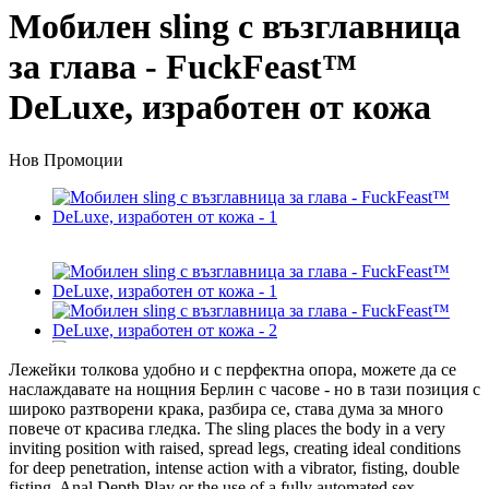
Мобилен sling с възглавница
за глава - FuckFeast™
DeLuxe, изработен от кожа
Нов
Промоции
Лежейки толкова удобно и с перфектна опора, можете да се
наслаждавате на нощния Берлин с часове - но в тази позиция с
широко разтворени крака, разбира се, става дума за много
повече от красива гледка. The sling places the body in a very
inviting position with raised, spread legs, creating ideal conditions
for deep penetration, intense action with a vibrator, fisting, double
fisting, Anal Depth Play or the use of a fully automated sex