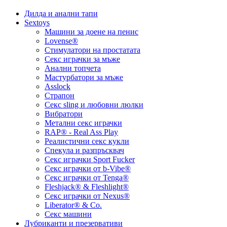
Дилда и анални тапи
Sextoys
Машини за доене на пенис
Lovense®
Стимулатори на простатата
Секс играчки за мъже
Анални топчета
Мастурбатори за мъже
Asslock
Страпон
Секс sling и любовни люлки
Вибратори
Метални секс играчки
RAP® - Real Ass Play
Реалистични секс кукли
Спекула и разпръсквач
Секс играчки Sport Fucker
Секс играчки от b-Vibe®
Секс играчки от Tenga®
Fleshjack® & Fleshlight®
Секс играчки от Nexus®
Liberator® & Co.
Секс машини
Лубриканти и презервативи