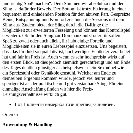
und richtig Spaß machen“. Dem Stimmen wir absolut zu und der
Sling ist dafür der Beweis. Der Bottom ist trotzt Fixierung in einer
bequemen und einladenden Position für den aktiven Part. Gespreizte
Beine, Entspannung und Komfort zeichnen die Sessions mit dem
Sling aus. Zudem bietet der Sling durch die D-Ringe die
Möglichkeit zur erweiterten Fesselung und können das Kontrollspiel
erweitern. Ob ihr den Sling zur Dominanz nutzt oder für soften
Spaß zu zweit oder auch allein, ihr habt einige Forteile und
Möglichkeiten sie in euren Liebesspiel einzusetzen. Uns begeistert,
dass das Produkt so qualitativ ist, hochwertiges Echtleder verarbeitet
hat und fair im Preis ist. Auch wenn es sehr hochpreisig wirkt auf
den ersten Blick, ist dies jedoch ziemlich gerechtfertigt und am Ende
des Tages deutlich günstiger als beispielsweise ein Sexmöbel wie
ein Spreizstuhl oder Gynäkologenstuhl. Welcher am Ende zu
demselben Ergebnis kommen würde, jedoch viel teurer und
sperriger ist als der praktische und gut verstaubare Sling. Für eine
einmalige Anschaffung finden wir hier die Preis-
Leistungsverhältnisse wirklich gut.
1 от 1 клиенти намериха този преглед за полезен.
Оценка
Anwendung & Handling