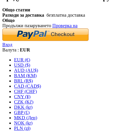
Общо статии
Разходи за доставка
безплатна доставка
Общо
Продължи пазаруването
Проверка на
Вход
Валута :
EUR
EUR (€)
USD ($)
AUD (AU$)
BAM (KM)
BRL (R$)
CAD (CAD$)
CHF (CHF)
CNY (¥)
CZK (Kč)
DKK (kr)
GBP (£)
MKD (Ден)
NOK (kr)
PLN (zł)