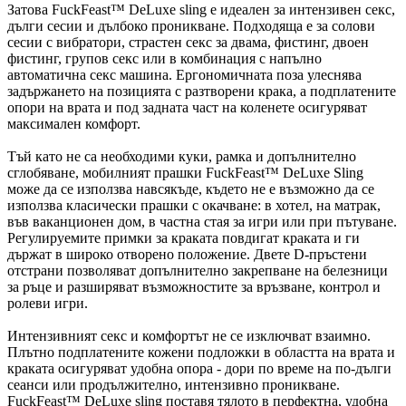
Затова FuckFeast™ DeLuxe sling е идеален за интензивен секс,
дълги сесии и дълбоко проникване. Подходяща е за солови
сесии с вибратори, страстен секс за двама, фистинг, двоен
фистинг, групов секс или в комбинация с напълно
автоматична секс машина. Ергономичната поза улеснява
задържането на позицията с разтворени крака, а подплатените
опори на врата и под задната част на коленете осигуряват
максимален комфорт.
Тъй като не са необходими куки, рамка и допълнително
сглобяване, мобилният прашки FuckFeast™ DeLuxe Sling
може да се използва навсякъде, където не е възможно да се
използва класически прашки с окачване: в хотел, на матрак,
във ваканционен дом, в частна стая за игри или при пътуване.
Регулируемите примки за краката повдигат краката и ги
държат в широко отворено положение. Двете D-пръстени
отстрани позволяват допълнително закрепване на белезници
за ръце и разширяват възможностите за връзване, контрол и
ролеви игри.
Интензивният секс и комфортът не се изключват взаимно.
Плътно подплатените кожени подложки в областта на врата и
краката осигуряват удобна опора - дори по време на по-дълги
сеанси или продължително, интензивно проникване.
FuckFeast™ DeLuxe sling поставя тялото в перфектна, удобна