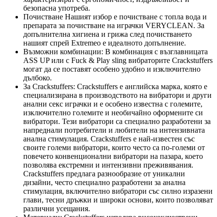
безопасна употреба.
Почистване Нашият избор е почистване с топла вода и
препарата за почистване на играчки VERYCLEAN. За
допълнителна хигиена и грижа след почистването
нашият спрей Extremeo е идеалното допълнение.
Възможни комбинации: В комбинация с възглавницата
ASS UP или с Fuck & Play sling вибраторите Crackstuffers
могат да се поставят особено удобно и изключително
дълбоко.
За Crackstuffers: Crackstuffers е английска марка, която е
специализирана в производството на вибратори и други
анални секс играчки и е особено известна с големите,
изключително големите и необичайно оформените си
вибратори. Тези вибратори са специално разработени за
напреднали потребители и любители на интензивната
анална стимулация. Crackstuffers е най-известен със
своите големи вибратори, които често са по-големи от
повечето конвенционални вибратори на пазара, което
позволява екстремни и интензивни преживявания.
Crackstuffers предлага разнообразие от уникални
дизайни, често специално разработени за анална
стимулация, включително вибратори със силно изразени
глави, тесни дръжки и широки основи, които позволяват
различни усещания.