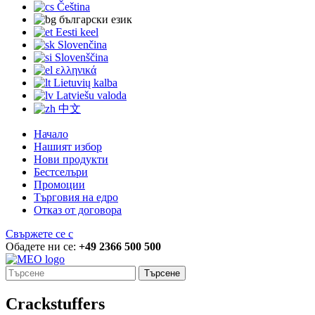
Čeština
български език
Eesti keel
Slovenčina
Slovenščina
ελληνικά
Lietuvių kalba
Latviešu valoda
中文
Начало
Нашият избор
Нови продукти
Бестселъри
Промоции
Търговия на едро
Отказ от договора
Свържете се с
Обадете ни се:
+49 2366 500 500
Търсене
Crackstuffers