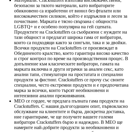
Материали: Crackstuffers използва висококачествени,
безопасни за тялото материали, като вибраторите
обикновено са изработени от винил без фталати или
висококачествен силикон, който е издръжлив и лесен за
почистване. Марката е тясно свързана с общността
LGBTQ+ и е особено популярна на гей сцената.
Продуктите на Crackstuffers са съобразени с нуждите на
тази общност и предлагат широка гама от вибратори,
които са подходящи както за сингъли, така и за двойки.
Всички продукти на Crackstuffers се произвеждат в
Обединеното кралство, което гарантира високо качество
и строг контрол по време на производствения процес. В
допълнение към класическите вибратори, гамата на
марката включва и други играчки за анален секс, като
анални тапи, стимулатори на простатата и специални
продукти за фистинг. Crackstuffers се прочу със своите
специални, често екстремни продукти и е предпочитана
марка за всички, които търсят необикновени и
интензивни анални преживявания.
MEO се гордее, че предлага пълната гама продукти на
Crackstuffers. С нашия дългогодишен опит, първокласно
обслужване на клиентите и бърза, дискретна доставка,
ние гарантираме, че ще получите вашите големи
вибратори Crackstuffers бързо и надеждно. В MEO ще
намерите най-добрите продукти за необикновени и