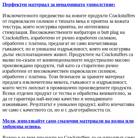
Перфектен материал за ненадминато удоволствие:
Изключителното предимство на новите продукти Crackstuffers
от първокласен силикон е тяхната мека и приятна за кожата
текстура, която осигурява приятна, но интензивна
стимулация. Висококачествените вибратори и butt plug на
Crackstuffers, изработени от ръчно изработен силикон,
обработен с платина, предлагат не само впечатляваща
гъвкавост, но и уникална издръжливост, която им осигурява
дълъг експлоатационен живот. Продуктите на Crackstuffers са
малко по-скъпи от конвенционалните индустриално масово
произвеждани продукти, тъй като са старателно ръчно
изработени от висококачествен първокласен силикон,
обработен с платина. Този безопасен за храните материал
предлага изключителна мекота, гъвкавост и издръжливост,
които често липсват в промишлено произведените продукти.
Всеки отделен продукт се тества и обработва внимателно, за
да се гарантира най-високо качество и ненадминато
изживяване. Резултатът е уникален продукт, който впечатлява
не само с качеството си, но и с дълготрайността си.
Моля, използвайте само смазочни материали на водна или
хибридна основа.
Важно е за тези продукти на Crackstuffers да се използват само