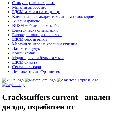
Стимулиране на зърното
Магазин за робство
БДСМ маски и нагръдници
Клетки за целомъдрие и колани за целомъдрие
Анални душове
BDSM мебели и секс мебели
Електрическа стимулация
Бичове, камшици и лопатки
БДСМ секс играчки
Магазин за игра на човешки кученца
Латекс и каучук
Кожен хамак
Модни дрехи и бельо за мъже
БДСМ бижута
Секси аксесоари
Листове от Сан Франциско
Crackstuffers current - анален
дилдо, изработен от