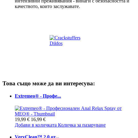
интензивни преживявания - винаги с безопасността и
качеството, които заслужавате.
Това също може да ви интересува:
Extremeo® - Профе...
19,99 €
16,99 €
Добави в количката
Количка за пазаруване
VeryClean™ 2.0 от...