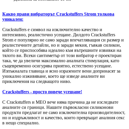
Какво прави вибраторът Crackstuffers Strom толкова
уникален:
Crackstuffers е символ на изключително качество и
интензивно, реалистично усещане. Дилдото Crackstuffers
Strom е популярно не само заради впечатляващия си размер и
реалистичните детайли, но и заради мекия, гъвкав силикон,
който се приспособява идеално към вътрешните извивки на
тялото ви. Всеки сантиметър от този вибратор е проектиран
така, че да увеличи максимално аналната стимулация, като
същевременно осигурява приятно, естествено усещане.
Изпъкналата главица и ясно изразените вени допринасят за
уникално изживяване, което ще изведе аналните ви
приключения на следващото ниво.
Crackstuffers - просто повече усещане!
С Crackstuffers и MEO вече няма причина да не изследвате
аналните си граници. Нашите първокласни силиконови
продукти предлагат не само изключителна производителност,
но и издръжливост и качество, които превръщат аналния секс
в нещо специално.