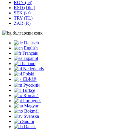
RON (lei)
RSD (Din.)
SEK (kr)
TRY (TL)
ZAR (R)
български език
Deutsch
English
Français
Español
Italiano
Nederlands
Polski
日本語
Русский
Türkçe
Română
Português
Magyar
Bokmål
Svenska
Suomi
Dansk