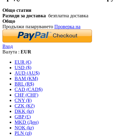
Общо статии
Разходи за доставка
безплатна доставка
Общо
Продължи пазаруването
Проверка на
Вход
Валута :
EUR
EUR (€)
USD ($)
AUD (AU$)
BAM (KM)
BRL (R$)
CAD (CAD$)
CHF (CHF)
CNY (¥)
CZK (Kč)
DKK (kr)
GBP (£)
MKD (Ден)
NOK (kr)
PLN (zł)