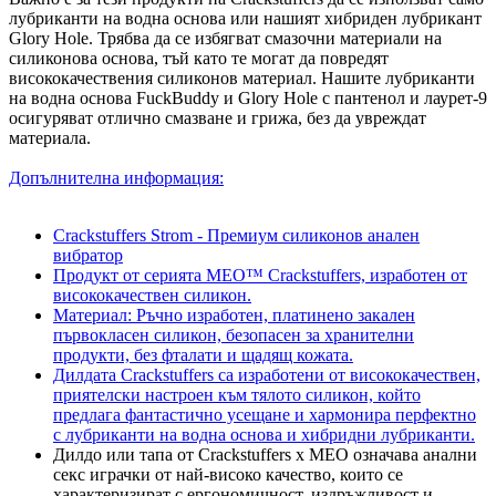
лубриканти на водна основа или нашият хибриден лубрикант
Glory Hole. Трябва да се избягват смазочни материали на
силиконова основа, тъй като те могат да повредят
висококачествения силиконов материал. Нашите лубриканти
на водна основа FuckBuddy и Glory Hole с пантенол и лаурет-9
осигуряват отлично смазване и грижа, без да увреждат
материала.
Допълнителна информация:
Crackstuffers Strom - Премиум силиконов анален
вибратор
Продукт от серията MEO™ Crackstuffers, изработен от
висококачествен силикон.
Материал: Ръчно изработен, платинено закален
първокласен силикон, безопасен за хранителни
продукти, без фталати и щадящ кожата.
Дилдата Crackstuffers са изработени от висококачествен,
приятелски настроен към тялото силикон, който
предлага фантастично усещане и хармонира перфектно
с лубриканти на водна основа и хибридни лубриканти.
Дилдо или тапа от Crackstuffers x MEO означава анални
секс играчки от най-високо качество, които се
характеризират с ергономичност, издръжливост и