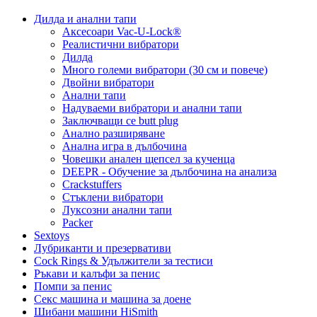
Дилда и анални тапи
Аксесоари Vac-U-Lock®
Реалистични вибратори
Дилда
Много големи вибратори (30 см и повече)
Двойни вибратори
Анални тапи
Надуваеми вибратори и анални тапи
Заключващи се butt plug
Анално разширяване
Анална игра в дълбочина
Човешки анален щепсел за кученца
DEEPR - Обучение за дълбочина на анализа
Crackstuffers
Стъклени вибратори
Луксозни анални тапи
Packer
Sextoys
Лубриканти и презервативи
Cock Rings & Удължители за тестиси
Ръкави и калъфи за пенис
Помпи за пенис
Секс машина и машина за доене
Шибани машини HiSmith