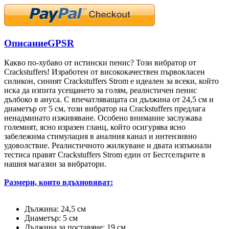
Описание
GPSR
Какво по-хубаво от истински пенис? Този вибратор от
Crackstuffers! Изработен от висококачествен първокласен
силикон, синият Crackstuffers Strom е идеален за всеки, който
иска да изпита усещането за голям, реалистичен пенис
дълбоко в ануса. С впечатляващата си дължина от 24,5 см и
диаметър от 5 см, този вибратор на Crackstuffers предлага
ненадминато изживяване. Особено внимание заслужава
големият, ясно изразен гланц, който осигурява ясно
забележима стимулация в аналния канал и интензивно
удоволствие. Реалистичното жилкуване и двата изпъкнали
тестиса правят Crackstuffers Strom един от Бестселърите в
нашия магазин за вибратори.
Размери, които вдъхновяват:
Дължина: 24,5 см
Диаметър: 5 см
Дължина за поставяне: 19 см