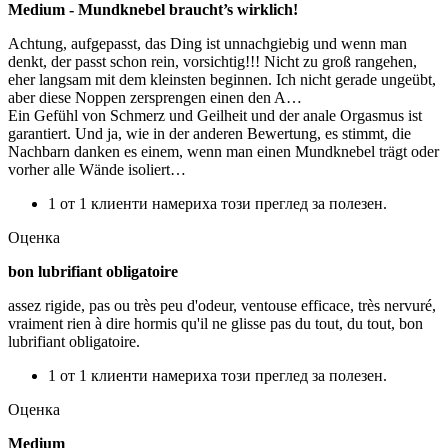
Medium - Mundknebel braucht’s wirklich!
Achtung, aufgepasst, das Ding ist unnachgiebig und wenn man
denkt, der passt schon rein, vorsichtig!!! Nicht zu groß rangehen,
eher langsam mit dem kleinsten beginnen. Ich nicht gerade ungeübt,
aber diese Noppen zersprengen einen den A…
Ein Gefühl von Schmerz und Geilheit und der anale Orgasmus ist
garantiert. Und ja, wie in der anderen Bewertung, es stimmt, die
Nachbarn danken es einem, wenn man einen Mundknebel trägt oder
vorher alle Wände isoliert…
1 от 1 клиенти намериха този преглед за полезен.
Оценка
bon lubrifiant obligatoire
assez rigide, pas ou très peu d'odeur, ventouse efficace, très nervuré,
vraiment rien à dire hormis qu'il ne glisse pas du tout, du tout, bon
lubrifiant obligatoire.
1 от 1 клиенти намериха този преглед за полезен.
Оценка
Medium