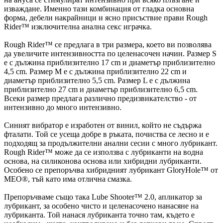
изваждане. Именно тази комбинация от гладка основна
форма, дебели накрайници и ясно присъствие прави Rough
Rider™ изключителна анална секс играчка.
Rough Rider™ се предлага в три размера, което ви позволява
да увеличите интензивността по целенасочен начин. Размер S
е с дължина приблизително 17 cm и диаметър приблизително
4,5 cm. Размер M е с дължина приблизително 22 cm и
диаметър приблизително 5,5 cm. Размер L е с дължина
приблизително 27 cm и диаметър приблизително 6,5 cm.
Всеки размер предлага различно предизвикателство - от
интензивно до много интензивно.
Синият вибратор е изработен от винил, който не съдържа
фталати. Той се усеща добре в ръката, почиства се лесно и е
подходящ за продължителни анални сесии с много лубрикант.
Rough Rider™ може да се използва с лубриканти на водна
основа, на силиконова основа или хибридни лубриканти.
Особено се препоръчва хибридният лубрикант GloryHole™ от
MEO®, тъй като има отлична смазка.
Препоръчваме също така Lube Shooter™ 2.0, апликатор за
лубрикант, за особено чисто и целенасочено нанасяне на
лубриканта. Той нанася лубриканта точно там, където е