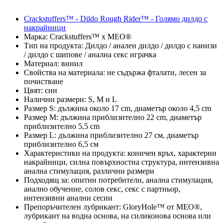
Crackstuffers™ - Dildo Rough Rider™ - Голямо дилдо с
накрайници
Марка: Crackstuffers™ x MEO®
Тип на продукта: Дилдо / анален дилдо / дилдо с нанизи
/ дилдо с шипове / анална секс играчка
Материал: винил
Свойства на материала: не съдържа фталати, лесен за
почистване
Цвят: син
Налични размери: S, M и L
Размер S: дължина около 17 cm, диаметър около 4,5 cm
Размер M: дължина приблизително 22 cm, диаметър
приблизително 5,5 cm
Размер L: дължина приблизително 27 см, диаметър
приблизително 6,5 см
Характеристики на продукта: коничен връх, характерни
накрайници, силна повърхностна структура, интензивна
анална стимулация, различни размери
Подходящ за: опитни потребители, анална стимулация,
анално обучение, солов секс, секс с партньор,
интензивни анални сесии
Препоръчителен лубрикант: GloryHole™ от MEO®,
лубрикант на водна основа, на силиконова основа или