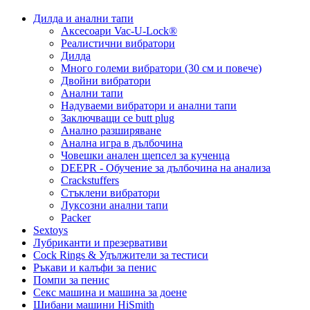
Дилда и анални тапи
Аксесоари Vac-U-Lock®
Реалистични вибратори
Дилда
Много големи вибратори (30 см и повече)
Двойни вибратори
Анални тапи
Надуваеми вибратори и анални тапи
Заключващи се butt plug
Анално разширяване
Анална игра в дълбочина
Човешки анален щепсел за кученца
DEEPR - Обучение за дълбочина на анализа
Crackstuffers
Стъклени вибратори
Луксозни анални тапи
Packer
Sextoys
Лубриканти и презервативи
Cock Rings & Удължители за тестиси
Ръкави и калъфи за пенис
Помпи за пенис
Секс машина и машина за доене
Шибани машини HiSmith