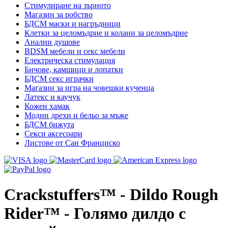
Стимулиране на зърното
Магазин за робство
БДСМ маски и нагръдници
Клетки за целомъдрие и колани за целомъдрие
Анални душове
BDSM мебели и секс мебели
Електрическа стимулация
Бичове, камшици и лопатки
БДСМ секс играчки
Магазин за игра на човешки кученца
Латекс и каучук
Кожен хамак
Модни дрехи и бельо за мъже
БДСМ бижута
Секси аксесоари
Листове от Сан Франциско
Crackstuffers™ - Dildo Rough
Rider™ - Голямо дилдо с