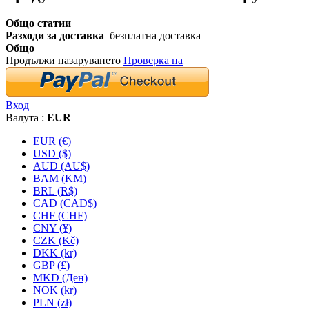
Общо статии
Разходи за доставка
безплатна доставка
Общо
Продължи пазаруването
Проверка на
Вход
Валута :
EUR
EUR (€)
USD ($)
AUD (AU$)
BAM (KM)
BRL (R$)
CAD (CAD$)
CHF (CHF)
CNY (¥)
CZK (Kč)
DKK (kr)
GBP (£)
MKD (Ден)
NOK (kr)
PLN (zł)