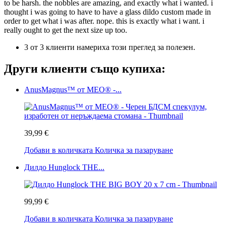
to be harsh. the nobbles are amazing, and exactly what i wanted. i
thought i was going to have to have a glass dildo custom made in
order to get what i was after. nope. this is exactly what i want. i
really ought to get the next size up too.
3 от 3 клиенти намериха този преглед за полезен.
Други клиенти също купиха:
AnusMagnus™ от MEO® -...
39,99 €
Добави в количката
Количка за пазаруване
Дилдо Hunglock THE...
99,99 €
Добави в количката
Количка за пазаруване