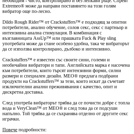
необходим - чисто, контролирано и без лепкави ръце. Спреят
Extremeo® може да направи поставянето на този голям
вибратор още по-лесно.
Dildo Rough Rider™ от Crackstuffers™ е подходящ за опитни
потребители, анално обучение, солов секс, секс с партньор и
интензивна анална стимулация. В комбинация с
възглавницата AssUp™ или прашката Fuck & Play sling
употребата може да стане особено удобна, така че вибраторът
да се използва контролирано, дълбоко и интензивно.
Crackstuffers™ е известен със своите сини, големи и
необичайни вибратори и тапи. Английската марка е насочена
към потребители, които търсят интензивни форми, силни
размери и специален дизайн. MEO® предлага подбрани
продукти на Crackstuffers™ за тези, които искат да съчетаят
изключителни анални преживявания с качество, опит и
дискретна доставка.
След употреба вибраторът трябва да се почисти добре с топла
вода и VeryClean™ от MEO® и след това да се подсуши
напълно. Той трябва да се съхранява отделно от другите секс
играчки.
Повече
подробности: