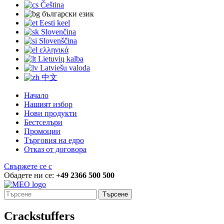
Čeština
български език
Eesti keel
Slovenčina
Slovenščina
ελληνικά
Lietuvių kalba
Latviešu valoda
中文
Начало
Нашият избор
Нови продукти
Бестселъри
Промоции
Търговия на едро
Отказ от договора
Свържете се с
Обадете ни се:
+49 2366 500 500
Търсене
Crackstuffers