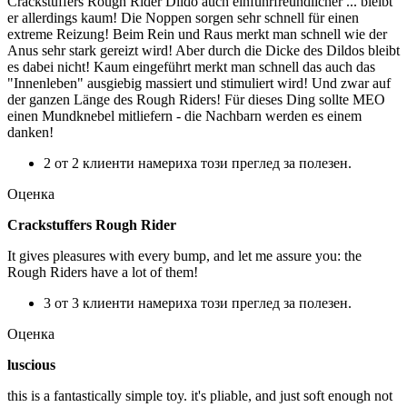
Crackstuffers Rough Rider Dildo auch einführfreundlicher ... bleibt
er allerdings kaum! Die Noppen sorgen sehr schnell für einen
extreme Reizung! Beim Rein und Raus merkt man schnell wie der
Anus sehr stark gereizt wird! Aber durch die Dicke des Dildos bleibt
es dabei nicht! Kaum eingeführt merkt man schnell das auch das
"Innenleben" ausgiebig massiert und stimuliert wird! Und zwar auf
der ganzen Länge des Rough Riders! Für dieses Ding sollte MEO
einen Mundknebel mitliefern - die Nachbarn werden es einem
danken!
2 от 2 клиенти намериха този преглед за полезен.
Оценка
Crackstuffers Rough Rider
It gives pleasures with every bump, and let me assure you: the
Rough Riders have a lot of them!
3 от 3 клиенти намериха този преглед за полезен.
Оценка
luscious
this is a fantastically simple toy. it's pliable, and just soft enough not