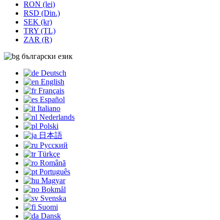
RON (lei)
RSD (Din.)
SEK (kr)
TRY (TL)
ZAR (R)
български език
Deutsch
English
Français
Español
Italiano
Nederlands
Polski
日本語
Русский
Türkçe
Română
Português
Magyar
Bokmål
Svenska
Suomi
Dansk