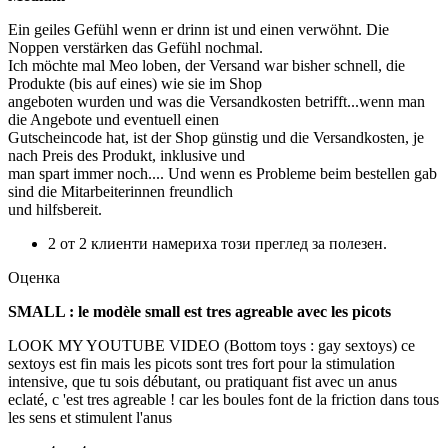
Ein geiles Gefühl wenn er drinn ist und einen verwöhnt. Die
Noppen verstärken das Gefühl nochmal.
Ich möchte mal Meo loben, der Versand war bisher schnell, die
Produkte (bis auf eines) wie sie im Shop
angeboten wurden und was die Versandkosten betrifft...wenn man
die Angebote und eventuell einen
Gutscheincode hat, ist der Shop günstig und die Versandkosten, je
nach Preis des Produkt, inklusive und
man spart immer noch.... Und wenn es Probleme beim bestellen gab
sind die Mitarbeiterinnen freundlich
und hilfsbereit.
2 от 2 клиенти намериха този преглед за полезен.
Оценка
SMALL : le modèle small est tres agreable avec les picots
LOOK MY YOUTUBE VIDEO (Bottom toys : gay sextoys) ce
sextoys est fin mais les picots sont tres fort pour la stimulation
intensive, que tu sois débutant, ou pratiquant fist avec un anus
eclaté, c 'est tres agreable ! car les boules font de la friction dans tous
les sens et stimulent l'anus