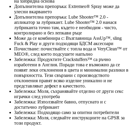
на хибридна основа
Допълнителна препоръка: Extremeo® Spray може да
улесни вкарването
Допълнителна препоръка: Lube Shooter™ 2.0 -
апликатор за лубрикант. Lube Shooter™ 2.0 нанася
лубриканта точно там, където е необходим - чисто,
контролирано и без лепкави ръце
Може да се комбинира с: Възглавница AssUp™, sling
Fuck & Play и други подходящи БДСМ аксесоари
Почистване: почиствайте с топла вода и VeryClean™ от
MEO®, след което подсушете напълно
Забележка: Продуктите Crackstuffers™ са ръчно
изработени в Англия. Поради това е възможно да се
появят леки отклонения в цвета и минимални разлики в
повърхността. Тези свързани с производството
отклонения правят всяко изделие уникално и не
представляват дефект в качеството.
Забележка: Моля, съхранявайте отделно от други секс
играчки след употреба
Забележка: Използвайте бавно, отпуснато и с
достатъчно лубрикант
Забележка: Подходящо само за опитни потребители
Забележка: Моля, следвайте инструкциите на GPSR за
този продукт.