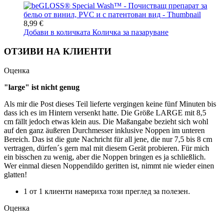
8,99 €
Добави в количката
Количка за пазаруване
ОТЗИВИ НА КЛИЕНТИ
Оценка
"large" ist nicht genug
Als mir die Post dieses Teil lieferte vergingen keine fünf Minuten bis
dass ich es im Hintern versenkt hatte. Die Größe LARGE mit 8,5
cm fällt jedoch etwas klein aus. Die Maßangabe bezieht sich wohl
auf den ganz äußeren Durchmesser inklusive Noppen im unteren
Bereich. Das ist die gute Nachricht für all jene, die nur 7,5 bis 8 cm
vertragen, dürfen´s gern mal mit diesem Gerät probieren. Für mich
ein bisschen zu wenig, aber die Noppen bringen es ja schließlich.
Wer einmal diesen Noppendildo geritten ist, nimmt nie wieder einen
glatten!
1 от 1 клиенти намериха този преглед за полезен.
Оценка