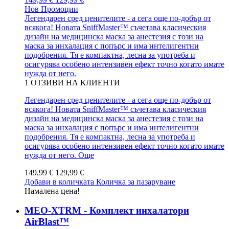
Нов
Промоции
Легендарен сред ценителите - а сега още по-добър от
всякога! Новата SniffMaster™ съчетава класическия
дизайн на медицинска маска за анестезия с този на
маска за инхалация с попърс и има интелигентни
подобрения. Тя е компактна, лесна за употреба и
осигурява особено интензивен ефект точно когато имате
нужда от него.
1
ОТЗИВИ НА КЛИЕНТИ
Легендарен сред ценителите - а сега още по-добър от
всякога! Новата SniffMaster™ съчетава класическия
дизайн на медицинска маска за анестезия с този на
маска за инхалация с попърс и има интелигентни
подобрения. Тя е компактна, лесна за употреба и
осигурява особено интензивен ефект точно когато имате
нужда от него.
Още
149,99 €
129,99 €
Добави в количката
Количка за пазаруване
Намалена цена!
MEO-XTRM - Комплект инхалатори
AirBlast™