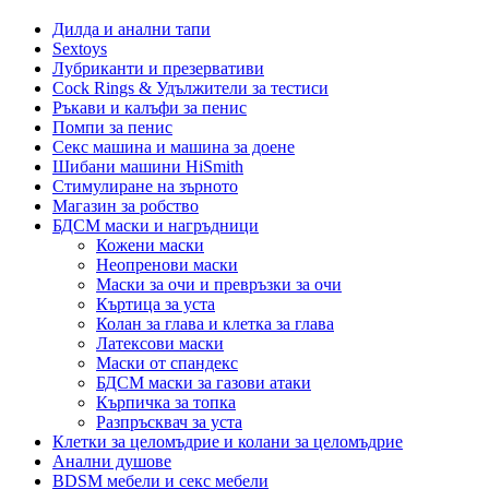
Дилда и анални тапи
Sextoys
Лубриканти и презервативи
Cock Rings & Удължители за тестиси
Ръкави и калъфи за пенис
Помпи за пенис
Секс машина и машина за доене
Шибани машини HiSmith
Стимулиране на зърното
Магазин за робство
БДСМ маски и нагръдници
Кожени маски
Неопренови маски
Маски за очи и превръзки за очи
Къртица за уста
Колан за глава и клетка за глава
Латексови маски
Маски от спандекс
БДСМ маски за газови атаки
Кърпичка за топка
Разпръсквач за уста
Клетки за целомъдрие и колани за целомъдрие
Анални душове
BDSM мебели и секс мебели