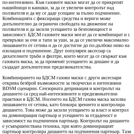
по-интензивно. Към газовите маски могат да се прикрепят
нашийници и каишки, за да се увеличи контролът над
ползвателя и да му се даде усещане за пълно подчинение.
Комбинацията с фиксиращи средства и вериги може
допълнително да ограничи свободата на движение на
ползвателя и да засили усещането за безпомощност и
зависимост. БДСМ газовите маски могат да се комбинират и с
превръзки за очи и тапи за уши, за да се увеличи максимално
лишаването от сетива и да се достигне до по-дълбоко ниво на
изолация и подчинение. Друг популярен аксесоар са
дихателните тръби и филтри, които могат да се свържат към
газовата маска, за да променят усещането за дишане и да
създадат допълнителни предизвикателства.
Комбинирането на БДСМ газови маски с други аксесоари
открива безброй възможности за творчески и интензивни
BDSM сценарии. Сензорната депривация и контролът на
дишането са сред най-интензивните и предизвикателни
практики в БДСМ. Носенето на БДСМ газова маска засилва
лишаването от сетива, като блокира зрението и контролира
дишането. Това може да засили усещането за власт и контрол
на доминиращия партньор и усещането за отдаденост и
зависимост на подчинения партньор. Контролът на дишането
е усъвършенствана техника, при която доминиращият
партньор контролира дишането на подчинения партньор. Тази