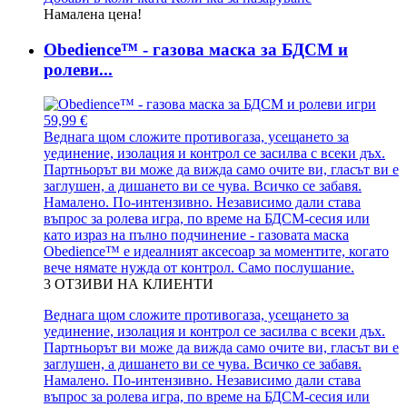
Намалена цена!
Obedience™ - газова маска за БДСМ и
ролеви...
59,99 €
Веднага щом сложите противогаза, усещането за
уединение, изолация и контрол се засилва с всеки дъх.
Партньорът ви може да вижда само очите ви, гласът ви е
заглушен, а дишането ви се чува. Всичко се забавя.
Намалено. По-интензивно. Независимо дали става
въпрос за ролева игра, по време на БДСМ-сесия или
като израз на пълно подчинение - газовата маска
Obedience™ е идеалният аксесоар за моментите, когато
вече нямате нужда от контрол. Само послушание.
3
ОТЗИВИ НА КЛИЕНТИ
Веднага щом сложите противогаза, усещането за
уединение, изолация и контрол се засилва с всеки дъх.
Партньорът ви може да вижда само очите ви, гласът ви е
заглушен, а дишането ви се чува. Всичко се забавя.
Намалено. По-интензивно. Независимо дали става
въпрос за ролева игра, по време на БДСМ-сесия или