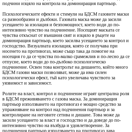
подчини изцяло на контрола на доминиращия партньор.
Психологическите ефекти и стимули на БДСМ газовите маски
са разнообразни и дълбоки. Газовата маска може да засили
усещането за изолация и безпомощност, което води до по-
интензивно чувство на подчинение. Носещият маската се
чувства откъснат от външния свят и изцяло в ръцете на
доминиращия партньор, което засилва усещането за контрол и
господство. Визуалната изолация, която се получава при
носенето на противогаз, може също така да помогне на
носещия го да се чувства по-малко срамежлив и по-лесно да се
отпусне, което води до по-дълбоко психологическо
подчинение. Освен това контролът на дишането, който много
БДСМ газови маски позволяват, може да има силен
психологически ефект, тъй като увеличава чувството за
уязвимост и зависимост.
Ролите на власт, контрол и подчинение играят централна роля
в БДСМ преживяването с газова маска. За доминиращия
партньор използването на противогаз е мощно средство за
упражняване на контрол над подчинения партньор и за
контролиране на неговите сетива и дишане. Това може да
засили усещането за власт и господство и да доведе до по-
интензивно чувство на възбуда и удовлетворение. За
подчинения партньор използването на противогаз дава