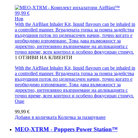
99,99 €
Нов
With the AirBlast Inhaler Kit, liquid flavours can be inhaled in
a controlled manner. Вградената топка за помпа задейства
въздушния поток по целенасочен начин, точно когато е
необходимо изпомпване. Това дава възможност за
директно, интензивно възприемане на апликацията с
точно време, ясен контрол и особено фокусиран стимул.
1
ОТЗИВИ НА КЛИЕНТИ
With the AirBlast Inhaler Kit, liquid flavours can be inhaled in
a controlled manner. Вградената топка за помпа задейства
въздушния поток по целенасочен начин, точно когато е
необходимо изпомпване. Това дава възможност за
директно, интензивно възприемане на апликацията с
точно време, ясен контрол и особено фокусиран стимул.
Още
99,99 €
Добави в количката
Количка за пазаруване
MEO-XTRM - Poppers Power Station™