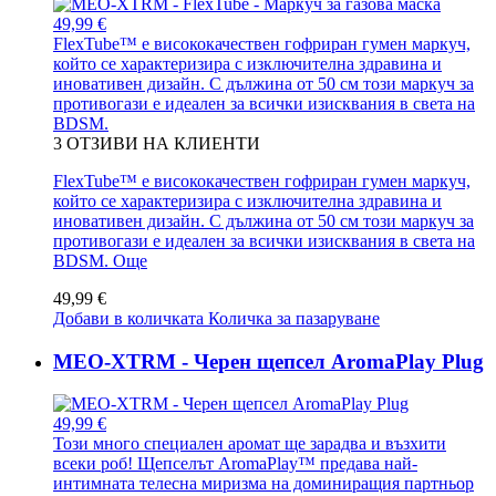
49,99 €
FlexTube™ е висококачествен гофриран гумен маркуч,
който се характеризира с изключителна здравина и
иновативен дизайн. С дължина от 50 см този маркуч за
противогази е идеален за всички изисквания в света на
BDSM.
3
ОТЗИВИ НА КЛИЕНТИ
FlexTube™ е висококачествен гофриран гумен маркуч,
който се характеризира с изключителна здравина и
иновативен дизайн. С дължина от 50 см този маркуч за
противогази е идеален за всички изисквания в света на
BDSM.
Още
49,99 €
Добави в количката
Количка за пазаруване
MEO-XTRM - Черен щепсел AromaPlay Plug
49,99 €
Този много специален аромат ще зарадва и възхити
всеки роб! Щепселът AromaPlay™ предава най-
интимната телесна миризма на доминиращия партньор