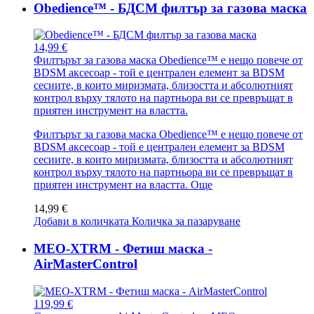
Obedience™ - БДСМ филтър за газова маска
14,99 €
Филтърът за газова маска Obedience™ е нещо повече от
BDSM аксесоар - той е централен елемент за BDSM
сесиите, в които миризмата, близостта и абсолютният
контрол върху тялото на партньора ви се превръщат в
приятен инструмент на властта.
Филтърът за газова маска Obedience™ е нещо повече от
BDSM аксесоар - той е централен елемент за BDSM
сесиите, в които миризмата, близостта и абсолютният
контрол върху тялото на партньора ви се превръщат в
приятен инструмент на властта.
Още
14,99 €
Добави в количката
Количка за пазаруване
MEO-XTRM - Фетиш маска -
AirMasterControl
119,99 €