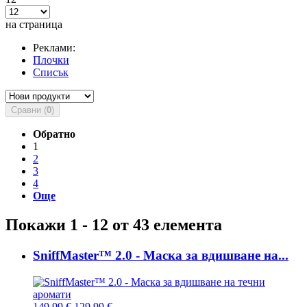
на страница
Реклами:
Плочки
Списък
Сравни (
0
)
Обратно
1
2
3
4
Още
Покажи 1 - 12 от 43 елемента
SniffMaster™ 2.0 - Маска за вдишване на...
149,99 €
129,99 €