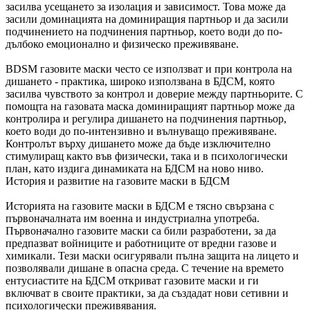
засилва усещането за изолация и зависимост. Това може да
засили доминацията на доминиращия партньор и да засили
подчинението на подчинения партньор, което води до по-
дълбоко емоционално и физическо преживяване.
BDSM газовите маски често се използват и при контрола на
дишането - практика, широко използвана в БДСМ, която
засилва чувството за контрол и доверие между партньорите. С
помощта на газовата маска доминиращият партньор може да
контролира и регулира дишането на подчинения партньор,
което води до по-интензивно и вълнуващо преживяване.
Контролът върху дишането може да бъде изключително
стимулиращ както във физически, така и в психологически
план, като издига динамиката на БДСМ на ново ниво.
История и развитие на газовите маски в БДСМ
Историята на газовите маски в БДСМ е тясно свързана с
първоначалната им военна и индустриална употреба.
Първоначално газовите маски са били разработени, за да
предпазват войниците и работниците от вредни газове и
химикали. Тези маски осигурявали пълна защита на лицето и
позволявали дишане в опасна среда. С течение на времето
ентусиастите на БДСМ откриват газовите маски и ги
включват в своите практики, за да създадат нови сетивни и
психологически преживявания.