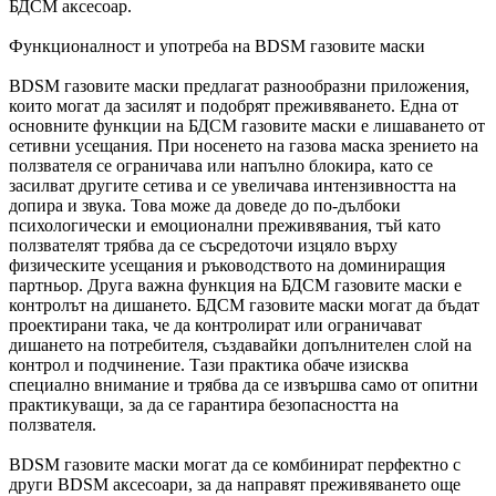
БДСМ аксесоар.
Функционалност и употреба на BDSM газовите маски
BDSM газовите маски предлагат разнообразни приложения,
които могат да засилят и подобрят преживяването. Една от
основните функции на БДСМ газовите маски е лишаването от
сетивни усещания. При носенето на газова маска зрението на
ползвателя се ограничава или напълно блокира, като се
засилват другите сетива и се увеличава интензивността на
допира и звука. Това може да доведе до по-дълбоки
психологически и емоционални преживявания, тъй като
ползвателят трябва да се съсредоточи изцяло върху
физическите усещания и ръководството на доминиращия
партньор. Друга важна функция на БДСМ газовите маски е
контролът на дишането. БДСМ газовите маски могат да бъдат
проектирани така, че да контролират или ограничават
дишането на потребителя, създавайки допълнителен слой на
контрол и подчинение. Тази практика обаче изисква
специално внимание и трябва да се извършва само от опитни
практикуващи, за да се гарантира безопасността на
ползвателя.
BDSM газовите маски могат да се комбинират перфектно с
други BDSM аксесоари, за да направят преживяването още