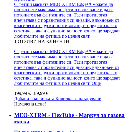
С фетиш маската MEO-XTRM Edge™ можете да
постигнете максимално фетиш излъчване и да се
потопите във фантазиите си. Тази противогаз
впечатлява с поразителния си дизайн, вдъхновен от
класическите руски противогази, и предлага както
естетика, така и функционалност, които ще зарадват
любителите на фетиша по целия свят.
1
ОТЗИВИ НА КЛИЕНТИ
С фетиш маската MEO-XTRM Edge™ можете да
постигнете максимално фетиш излъчване и да се
потопите във фантазиите си. Тази противогаз
впечатлява с поразителния си дизайн, вдъхновен от
класическите руски противогази, и предлага както
естетика, така и функционалност, които ще зарадват
любителите на фетиша по целия свят.
Още
199,99 €
189,99 €
Добави в количката
Количка за пазаруване
Намалена цена!
MEO-XTRM - FlexTube - Маркуч за газова
маска