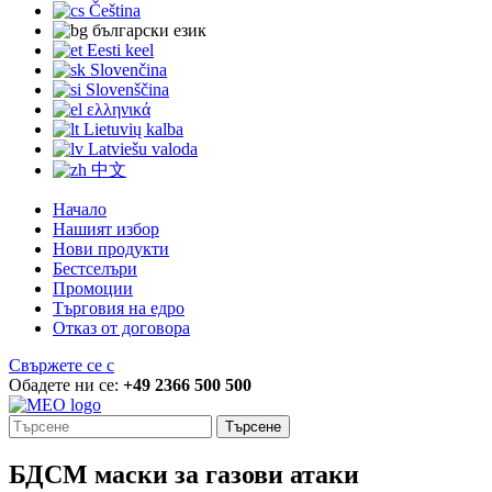
Čeština
български език
Eesti keel
Slovenčina
Slovenščina
ελληνικά
Lietuvių kalba
Latviešu valoda
中文
Начало
Нашият избор
Нови продукти
Бестселъри
Промоции
Търговия на едро
Отказ от договора
Свържете се с
Обадете ни се:
+49 2366 500 500
Търсене
БДСМ маски за газови атаки