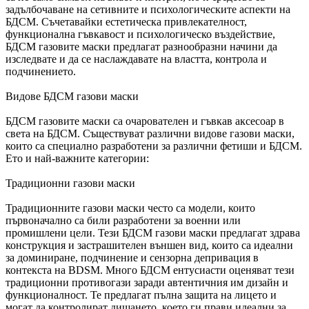
задълбочаване на сетивните и психологическите аспекти на
БДСМ. Съчетавайки естетическа привлекателност,
функционална гъвкавост и психологическо въздействие,
БДСМ газовите маски предлагат разнообразни начини да
изследвате и да се наслаждавате на властта, контрола и
подчинението.
Видове БДСМ газови маски
БДСМ газовите маски са очарователен и гъвкав аксесоар в
света на БДСМ. Съществуват различни видове газови маски,
които са специално разработени за различни фетиши и БДСМ.
Ето и най-важните категории:
Традиционни газови маски
Традиционните газови маски често са модели, които
първоначално са били разработени за военни или
промишлени цели. Тези БДСМ газови маски предлагат здрава
конструкция и застрашителен външен вид, които са идеални
за доминиране, подчинение и сензорна депривация в
контекста на BDSM. Много БДСМ ентусиасти оценяват тези
традиционни противогази заради автентичния им дизайн и
функционалност. Те предлагат пълна защита на лицето и
могат да контролират дишането, което ги прави идеални за