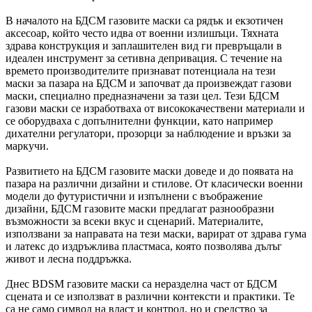
В началото на БДСМ газовите маски са рядък и екзотичен
аксесоар, който често идва от военни излишъци. Тяхната
здрава конструкция и заплашителен вид ги превръщали в
идеален инструмент за сетивна депривация. С течение на
времето производителите признават потенциала на тези
маски за пазара на БДСМ и започват да произвеждат газови
маски, специално предназначени за тази цел. Тези БДСМ
газови маски се изработваха от висококачествени материали и
се оборудваха с допълнителни функции, като например
дихателни регулатори, прозорци за наблюдение и връзки за
маркучи.
Развитието на БДСМ газовите маски доведе и до появата на
пазара на различни дизайни и стилове. От класически военни
модели до футуристични и изпълнени с въображение
дизайни, БДСМ газовите маски предлагат разнообразни
възможности за всеки вкус и сценарий. Материалите,
използвани за направата на тези маски, варират от здрава гума
и латекс до издръжлива пластмаса, която позволява дълъг
живот и лесна поддръжка.
Днес BDSM газовите маски са неразделна част от БДСМ
сцената и се използват в различни контексти и практики. Те
са не само символ на власт и контрол, но и средство за