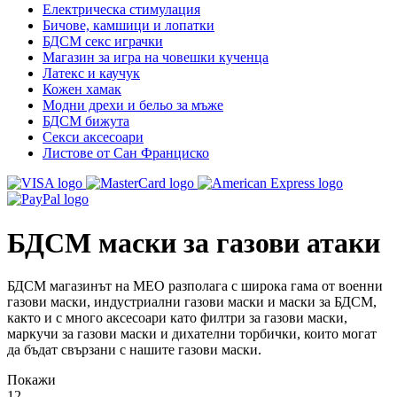
Електрическа стимулация
Бичове, камшици и лопатки
БДСМ секс играчки
Магазин за игра на човешки кученца
Латекс и каучук
Кожен хамак
Модни дрехи и бельо за мъже
БДСМ бижута
Секси аксесоари
Листове от Сан Франциско
БДСМ маски за газови атаки
БДСМ магазинът на MEO разполага с широка гама от военни
газови маски, индустриални газови маски и маски за БДСМ,
както и с много аксесоари като филтри за газови маски,
маркучи за газови маски и дихателни торбички, които могат
да бъдат свързани с нашите газови маски.
Покажи
12