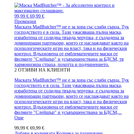
99,99 €
69,99 €
Промоции
Маската MadButcher™ не е за хора със слаби сърца. Тук
господството е в сила. Тази ужасяваща пълна маска,
изработена от солидна твърда черупка, е създадена за
доминиращи партньори, които се наслаждават както на
психологическите игри на власт, така и на физическия
контрол. Вдъхновена от емблематичните маски от
филмите "Слейшър" и усъвършенствана за БДСМ, тя
хармонизира страха, похотта и подчинението.
2
ОТЗИВИ НА КЛИЕНТИ
Маската MadButcher™ не е за хора със слаби сърца. Тук
господството е в сила. Тази ужасяваща пълна маска,
изработена от солидна твърда черупка, е създадена за
доминиращи партньори, които се наслаждават както на
психологическите игри на власт, така и на физическия
контрол. Вдъхновена от емблематичните маски от
филмите "Слейшър" и усъвършенствана за БДСМ,...
Още
99,99 €
69,99 €
Добави в количката
Количка за пазаруване