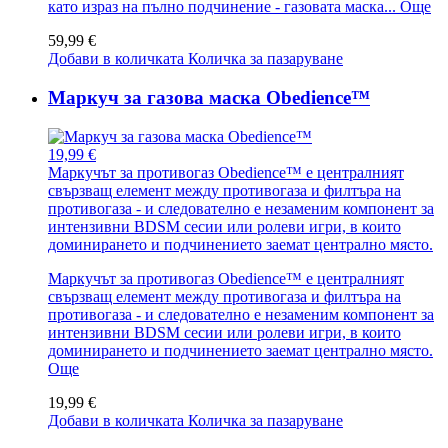
като израз на пълно подчинение - газовата маска...
Още
59,99 €
Добави в количката
Количка за пазаруване
Маркуч за газова маска Obedience™
19,99 €
Маркучът за противогаз Obedience™ е централният
свързващ елемент между противогаза и филтъра на
противогаза - и следователно е незаменим компонент за
интензивни BDSM сесии или ролеви игри, в които
доминирането и подчинението заемат централно място.
Маркучът за противогаз Obedience™ е централният
свързващ елемент между противогаза и филтъра на
противогаза - и следователно е незаменим компонент за
интензивни BDSM сесии или ролеви игри, в които
доминирането и подчинението заемат централно място.
Още
19,99 €
Добави в количката
Количка за пазаруване