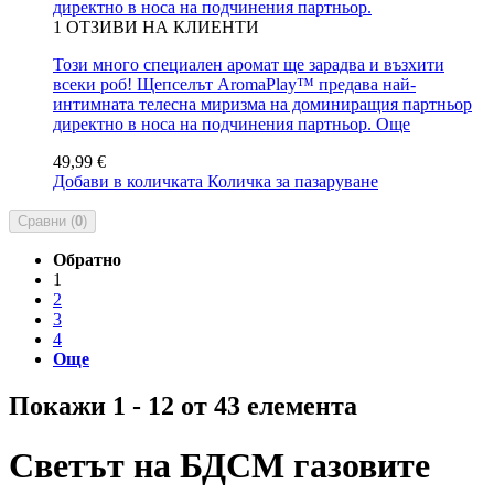
директно в носа на подчинения партньор.
1
ОТЗИВИ НА КЛИЕНТИ
Този много специален аромат ще зарадва и възхити
всеки роб! Щепселът AromaPlay™ предава най-
интимната телесна миризма на доминиращия партньор
директно в носа на подчинения партньор.
Още
49,99 €
Добави в количката
Количка за пазаруване
Сравни (
0
)
Обратно
1
2
3
4
Още
Покажи 1 - 12 от 43 елемента
Светът на БДСМ газовите