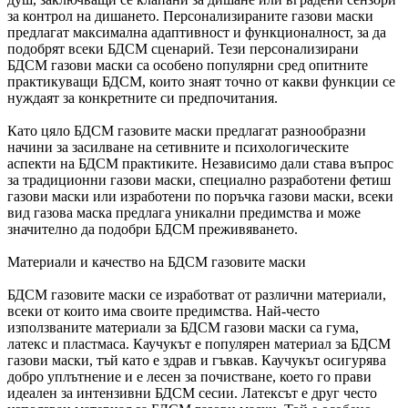
за контрол на дишането. Персонализираните газови маски
предлагат максимална адаптивност и функционалност, за да
подобрят всеки БДСМ сценарий. Тези персонализирани
БДСМ газови маски са особено популярни сред опитните
практикуващи БДСМ, които знаят точно от какви функции се
нуждаят за конкретните си предпочитания.
Като цяло БДСМ газовите маски предлагат разнообразни
начини за засилване на сетивните и психологическите
аспекти на БДСМ практиките. Независимо дали става въпрос
за традиционни газови маски, специално разработени фетиш
газови маски или изработени по поръчка газови маски, всеки
вид газова маска предлага уникални предимства и може
значително да подобри БДСМ преживяването.
Материали и качество на БДСМ газовите маски
БДСМ газовите маски се изработват от различни материали,
всеки от които има своите предимства. Най-често
използваните материали за БДСМ газови маски са гума,
латекс и пластмаса. Каучукът е популярен материал за БДСМ
газови маски, тъй като е здрав и гъвкав. Каучукът осигурява
добро уплътнение и е лесен за почистване, което го прави
идеален за интензивни БДСМ сесии. Латексът е друг често