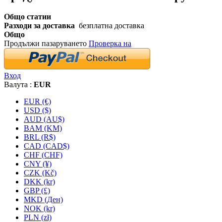
Общо статии
Разходи за доставка
безплатна доставка
Общо
Продължи пазаруването
Проверка на
Вход
Валута :
EUR
EUR (€)
USD ($)
AUD (AU$)
BAM (KM)
BRL (R$)
CAD (CAD$)
CHF (CHF)
CNY (¥)
CZK (Kč)
DKK (kr)
GBP (£)
MKD (Ден)
NOK (kr)
PLN (zł)