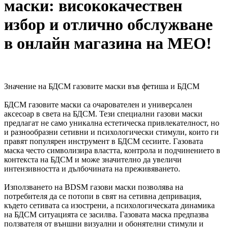
маски: висококачествен
избор и отлично обслужване
в онлайн магазина на MEO!
Значение на БДСМ газовите маски във фетиша и БДСМ
БДСМ газовите маски са очарователен и универсален
аксесоар в света на БДСМ. Тези специални газови маски
предлагат не само уникална естетическа привлекателност, но
и разнообразни сетивни и психологически стимули, които ги
правят популярен инструмент в БДСМ сесиите. Газовата
маска често символизира властта, контрола и подчинението в
контекста на БДСМ и може значително да увеличи
интензивността и дълбочината на преживяването.
Използването на BDSM газови маски позволява на
потребителя да се потопи в свят на сетивна депривация,
където сетивата са изострени, а психологическата динамика
на БДСМ ситуацията се засилва. Газовата маска предпазва
ползвателя от външни визуални и обонятелни стимули и