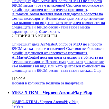
Спиращият дъха AirMasterControl от MEO не е просто
БДСМ маска - това е изявление! Със своя необикновен
дизайн, вдъхновен от класическа противогаз,
AirMasterControl поставя нови стандарти в областта на
фетиш аксесоарите. Независимо дали като допълнение
към външния ви вид, или като централен компонент на
следващата ви БДСМ-сесия - тази газова маска
гарантирано ще бъде акцент.
2
ОТЗИВИ НА КЛИЕНТИ
Спиращият дъха AirMasterControl от MEO не е просто
БДСМ маска - това е изявление! Със своя необикновен
дизайн, вдъхновен от класическа противогаз,
AirMasterControl поставя нови стандарти в областта на
фетиш аксесоарите. Независимо дали като допълнение
към външния ви вид, или като централен компонент на
следващата ви БДСМ-сесия - тази газова маска...
Още
119,99 €
Добави в количката
Количка за пазаруване
MEO-XTRM - Червен AromaPlay Plug
49,99 €