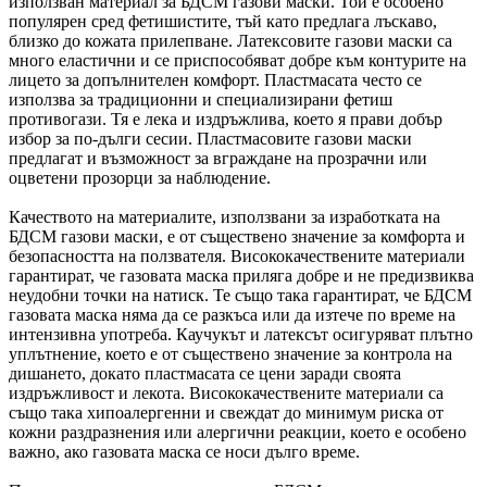
използван материал за БДСМ газови маски. Той е особено
популярен сред фетишистите, тъй като предлага лъскаво,
близко до кожата прилепване. Латексовите газови маски са
много еластични и се приспособяват добре към контурите на
лицето за допълнителен комфорт. Пластмасата често се
използва за традиционни и специализирани фетиш
противогази. Тя е лека и издръжлива, което я прави добър
избор за по-дълги сесии. Пластмасовите газови маски
предлагат и възможност за вграждане на прозрачни или
оцветени прозорци за наблюдение.
Качеството на материалите, използвани за изработката на
БДСМ газови маски, е от съществено значение за комфорта и
безопасността на ползвателя. Висококачествените материали
гарантират, че газовата маска приляга добре и не предизвиква
неудобни точки на натиск. Те също така гарантират, че БДСМ
газовата маска няма да се разкъса или да изтече по време на
интензивна употреба. Каучукът и латексът осигуряват плътно
уплътнение, което е от съществено значение за контрола на
дишането, докато пластмасата се цени заради своята
издръжливост и лекота. Висококачествените материали са
също така хипоалергенни и свеждат до минимум риска от
кожни раздразнения или алергични реакции, което е особено
важно, ако газовата маска се носи дълго време.