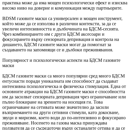
практика може да има мощен психологически ефект и изисква
високо ниво на доверие и комуникация между партньорите.
BDSM газовите маски са универсален и мощен инструмент,
който може да се използва в различни контексти, за да се
увеличи интензивността и дълбочината на БДСМ-сесията.
Чрез комбинирането им с други БДСМ аксесоари и
фокусирането върху сензорната депривация и контрола на
дишането, БДСМ газовите маски могат да помогнат за
създаването на запомнящи се и дълбоки преживявания.
Популярност и психологически аспекти на БДСМ газовите
маски
БДСМ газовите маски са много популярни сред много БДСМ
ентусиасти поради уникалната им способност да създават
интензивна психологическа и физическа стимулация. Една от
основните атракции на БДСМ газовите маски е способността
им да засилват сензорната депривация чрез ограничаване или
пълно блокиране на зрението на носещия ги. Това
ограничаване на сетивата може значително да засили
възприемането на други сетивни стимули, като докосване,
звуци и миризми, което води до по-интензивно и фокусирано
преживяване. Носенето на газова маска принуждава
ползвателя да се съсредоточи върху останалите сетива и да се