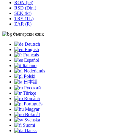
RON (lei)
RSD (Din.)
SEK (kr)
TRY (TL)
ZAR (R)
български език
Deutsch
English
Français
Español
Italiano
Nederlands
Polski
日本語
Русский
Türkçe
Română
Português
Magyar
Bokmål
Svenska
Suomi
Dansk