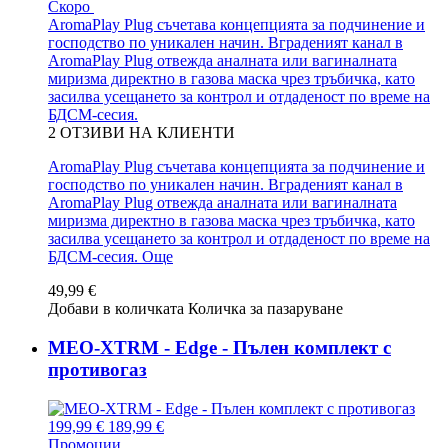
Скоро
AromaPlay Plug съчетава концепцията за подчинение и
господство по уникален начин. Вграденият канал в
AromaPlay Plug отвежда аналната или вагиналната
миризма директно в газова маска чрез тръбичка, като
засилва усещането за контрол и отдаденост по време на
БДСМ-сесия.
2
ОТЗИВИ НА КЛИЕНТИ
AromaPlay Plug съчетава концепцията за подчинение и
господство по уникален начин. Вграденият канал в
AromaPlay Plug отвежда аналната или вагиналната
миризма директно в газова маска чрез тръбичка, като
засилва усещането за контрол и отдаденост по време на
БДСМ-сесия.
Още
49,99 €
Добави в количката
Количка за пазаруване
MEO-XTRM - Edge - Пълен комплект с
противогаз
199,99 €
189,99 €
Промоции