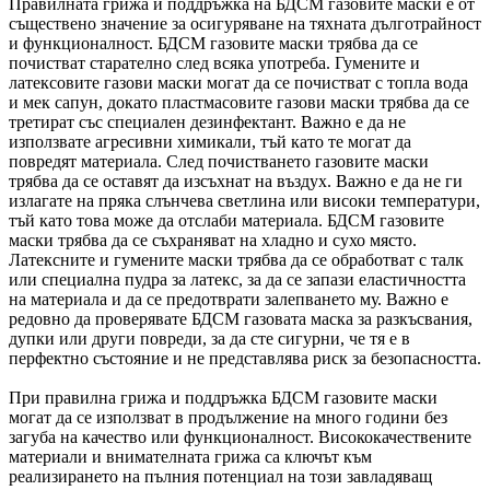
Правилната грижа и поддръжка на БДСМ газовите маски е от
съществено значение за осигуряване на тяхната дълготрайност
и функционалност. БДСМ газовите маски трябва да се
почистват старателно след всяка употреба. Гумените и
латексовите газови маски могат да се почистват с топла вода
и мек сапун, докато пластмасовите газови маски трябва да се
третират със специален дезинфектант. Важно е да не
използвате агресивни химикали, тъй като те могат да
повредят материала. След почистването газовите маски
трябва да се оставят да изсъхнат на въздух. Важно е да не ги
излагате на пряка слънчева светлина или високи температури,
тъй като това може да отслаби материала. БДСМ газовите
маски трябва да се съхраняват на хладно и сухо място.
Латексните и гумените маски трябва да се обработват с талк
или специална пудра за латекс, за да се запази еластичността
на материала и да се предотврати залепването му. Важно е
редовно да проверявате БДСМ газовата маска за разкъсвания,
дупки или други повреди, за да сте сигурни, че тя е в
перфектно състояние и не представлява риск за безопасността.
При правилна грижа и поддръжка БДСМ газовите маски
могат да се използват в продължение на много години без
загуба на качество или функционалност. Висококачествените
материали и внимателната грижа са ключът към
реализирането на пълния потенциал на този завладяващ