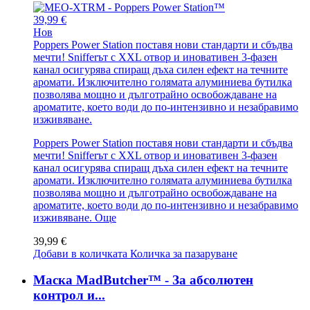
39,99 €
Нов
Poppers Power Station поставя нови стандарти и сбъдва
мечти! Snifferът с XXL отвор и иновативен 3-фазен
канал осигурява спиращ дъха силен ефект на течните
аромати. Изключително голямата алуминиева бутилка
позволява мощно и дълготрайно освобождаване на
ароматите, което води до по-интензивно и незабравимо
изживяване.
Poppers Power Station поставя нови стандарти и сбъдва
мечти! Snifferът с XXL отвор и иновативен 3-фазен
канал осигурява спиращ дъха силен ефект на течните
аромати. Изключително голямата алуминиева бутилка
позволява мощно и дълготрайно освобождаване на
ароматите, което води до по-интензивно и незабравимо
изживяване.
Още
39,99 €
Добави в количката
Количка за пазаруване
Маска MadButcher™ - За абсолютен
контрол и...