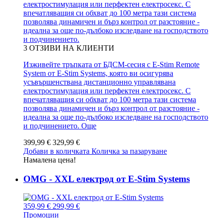
електростимулация или перфектен електросекс. С
впечатляващия си обхват до 100 метра тази система
позволява динамичен и бърз контрол от разстояние -
идеална за още по-дълбоко изследване на господството
и подчинението.
3
ОТЗИВИ НА КЛИЕНТИ
Изживейте тръпката от БДСМ-сесия с E-Stim Remote
System от E-Stim Systems, която ви осигурява
усъвършенствана дистанционно управлявана
електростимулация или перфектен електросекс. С
впечатляващия си обхват до 100 метра тази система
позволява динамичен и бърз контрол от разстояние -
идеална за още по-дълбоко изследване на господството
и подчинението.
Още
399,99 €
329,99 €
Добави в количката
Количка за пазаруване
Намалена цена!
OMG - XXL електрод от E-Stim Systems
359,99 €
299,99 €
Промоции