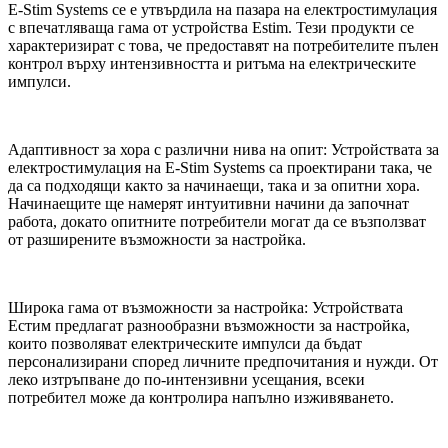
E-Stim Systems се е утвърдила на пазара на електростимулация
с впечатляваща гама от устройства Estim. Тези продукти се
характеризират с това, че предоставят на потребителите пълен
контрол върху интензивността и ритъма на електрическите
импулси.
Адаптивност за хора с различни нива на опит: Устройствата за
електростимулация на E-Stim Systems са проектирани така, че
да са подходящи както за начинаещи, така и за опитни хора.
Начинаещите ще намерят интуитивни начини да започнат
работа, докато опитните потребители могат да се възползват
от разширените възможности за настройка.
Широка гама от възможности за настройка: Устройствата
Естим предлагат разнообразни възможности за настройка,
които позволяват електрическите импулси да бъдат
персонализирани според личните предпочитания и нужди. От
леко изтръпване до по-интензивни усещания, всеки
потребител може да контролира напълно изживяването.