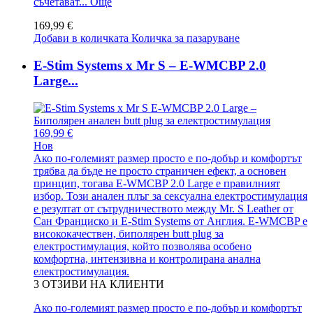
съчетават...
Още
169,99 €
Добави в количката
Количка за пазаруване
E-Stim Systems x Mr S – E-WMCBP 2.0
Large...
169,99 €
Нов
Ако по-големият размер просто е по-добър и комфортът
трябва да бъде не просто страничен ефект, а основен
принцип, тогава E-WMCBP 2.0 Large е правилният
избор. Този анален плъг за сексуална електростимулация
е резултат от сътрудничеството между Mr. S Leather от
Сан Франциско и E-Stim Systems от Англия. E-WMCBP е
висококачествен, биполярен butt plug за
електростимулация, който позволява особено
комфортна, интензивна и контролирана анална
електростимулация.
3
ОТЗИВИ НА КЛИЕНТИ
Ако по-големият размер просто е по-добър и комфортът