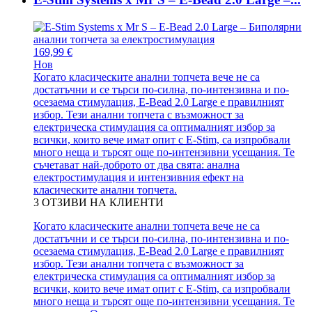
169,99 €
Нов
Когато класическите анални топчета вече не са
достатъчни и се търси по-силна, по-интензивна и по-
осезаема стимулация, E-Bead 2.0 Large е правилният
избор. Тези анални топчета с възможност за
електрическа стимулация са оптималният избор за
всички, които вече имат опит с E-Stim, са изпробвали
много неща и търсят още по-интензивни усещания. Те
съчетават най-доброто от два свята: анална
електростимулация и интензивния ефект на
класическите анални топчета.
3
ОТЗИВИ НА КЛИЕНТИ
Когато класическите анални топчета вече не са
достатъчни и се търси по-силна, по-интензивна и по-
осезаема стимулация, E-Bead 2.0 Large е правилният
избор. Тези анални топчета с възможност за
електрическа стимулация са оптималният избор за
всички, които вече имат опит с E-Stim, са изпробвали
много неща и търсят още по-интензивни усещания. Те