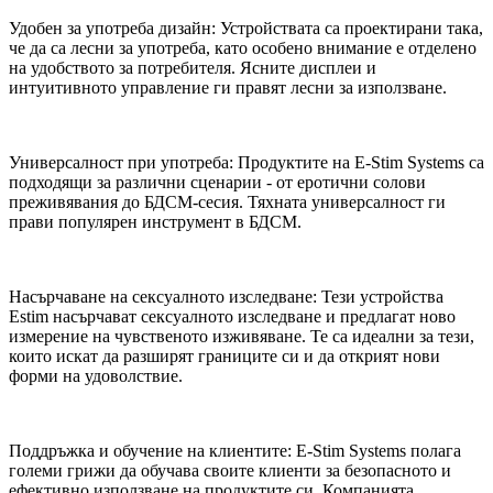
Удобен за употреба дизайн: Устройствата са проектирани така,
че да са лесни за употреба, като особено внимание е отделено
на удобството за потребителя. Ясните дисплеи и
интуитивното управление ги правят лесни за използване.
Универсалност при употреба: Продуктите на E-Stim Systems са
подходящи за различни сценарии - от еротични солови
преживявания до БДСМ-сесия. Тяхната универсалност ги
прави популярен инструмент в БДСМ.
Насърчаване на сексуалното изследване: Тези устройства
Estim насърчават сексуалното изследване и предлагат ново
измерение на чувственото изживяване. Те са идеални за тези,
които искат да разширят границите си и да открият нови
форми на удоволствие.
Поддръжка и обучение на клиентите: E-Stim Systems полага
големи грижи да обучава своите клиенти за безопасното и
ефективно използване на продуктите си. Компанията