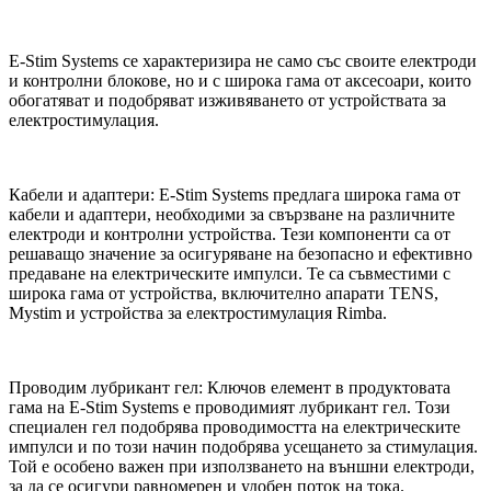
E-Stim Systems се характеризира не само със своите електроди
и контролни блокове, но и с широка гама от аксесоари, които
обогатяват и подобряват изживяването от устройствата за
електростимулация.
Кабели и адаптери: E-Stim Systems предлага широка гама от
кабели и адаптери, необходими за свързване на различните
електроди и контролни устройства. Тези компоненти са от
решаващо значение за осигуряване на безопасно и ефективно
предаване на електрическите импулси. Те са съвместими с
широка гама от устройства, включително апарати TENS,
Mystim и устройства за електростимулация Rimba.
Проводим лубрикант гел: Ключов елемент в продуктовата
гама на E-Stim Systems е проводимият лубрикант гел. Този
специален гел подобрява проводимостта на електрическите
импулси и по този начин подобрява усещането за стимулация.
Той е особено важен при използването на външни електроди,
за да се осигури равномерен и удобен поток на тока.