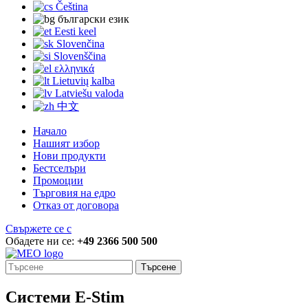
Čeština
български език
Eesti keel
Slovenčina
Slovenščina
ελληνικά
Lietuvių kalba
Latviešu valoda
中文
Начало
Нашият избор
Нови продукти
Бестселъри
Промоции
Търговия на едро
Отказ от договора
Свържете се с
Обадете ни се:
+49 2366 500 500
Търсене
Системи E-Stim