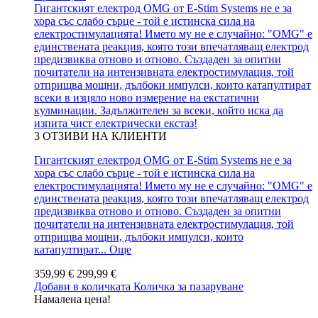
Гигантският електрод OMG от E-Stim Systems не е за
хора със слабо сърце - той е истинска сила на
електростимулацията! Името му не е случайно: "OMG" е
единствената реакция, която този впечатляващ електрод
предизвиква отново и отново. Създаден за опитни
почитатели на интензивната електростимулация, той
отприщва мощни, дълбоки импулси, които катапултират
всеки в изцяло ново измерение на екстатични
кулминации. Задължителен за всеки, който иска да
изпита чист електрически екстаз!
3
ОТЗИВИ НА КЛИЕНТИ
Гигантският електрод OMG от E-Stim Systems не е за
хора със слабо сърце - той е истинска сила на
електростимулацията! Името му не е случайно: "OMG" е
единствената реакция, която този впечатляващ електрод
предизвиква отново и отново. Създаден за опитни
почитатели на интензивната електростимулация, той
отприщва мощни, дълбоки импулси, които
катапултират...
Още
359,99 €
299,99 €
Добави в количката
Количка за пазаруване
Намалена цена!