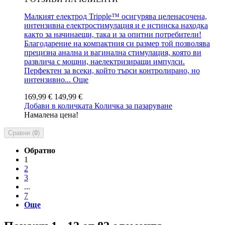
Малкият електрод Tripple™ осигурява целенасочена,
интензивна електростимулация и е истинска находка
както за начинаещи, така и за опитни потребители!
Благодарение на компактния си размер той позволява
прецизна анална и вагинална стимулация, която ви
развлича с мощни, наелектризиращи импулси.
Перфектен за всеки, който търси контролирано, но
интензивно...
Още
169,99 €
149,99 €
Добави в количката
Количка за пазаруване
Намалена цена!
Сравни (
0
)
Обратно
1
2
3
...
7
Още