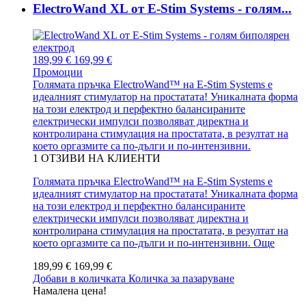
ElectroWand XL от E-Stim Systems - голям...
189,99 €
169,99 €
Промоции
Голямата пръчка ElectroWand™ на E-Stim Systems е
идеалният стимулатор на простатата! Уникалната форма
на този електрод и перфектно балансираните
електрически импулси позволяват директна и
контролирана стимулация на простатата, в резултат на
което оргазмите са по-дълги и по-интензивни.
1
ОТЗИВИ НА КЛИЕНТИ
Голямата пръчка ElectroWand™ на E-Stim Systems е
идеалният стимулатор на простатата! Уникалната форма
на този електрод и перфектно балансираните
електрически импулси позволяват директна и
контролирана стимулация на простатата, в резултат на
което оргазмите са по-дълги и по-интензивни.
Още
189,99 €
169,99 €
Добави в количката
Количка за пазаруване
Намалена цена!