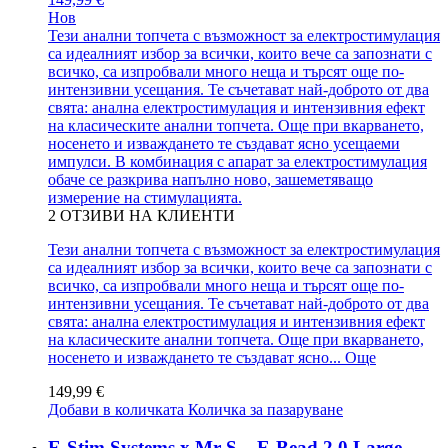
Нов
Тези анални топчета с възможност за електростимулация
са идеалният избор за всички, които вече са запознати с
всичко, са изпробвали много неща и търсят още по-
интензивни усещания. Те съчетават най-доброто от два
свята: анална електростимулация и интензивния ефект
на класическите анални топчета. Още при вкарването,
носенето и изваждането те създават ясно усещаеми
импулси. В комбинация с апарат за електростимулация
обаче се разкрива напълно ново, зашеметяващо
измерение на стимулацията.
2
ОТЗИВИ НА КЛИЕНТИ
Тези анални топчета с възможност за електростимулация
са идеалният избор за всички, които вече са запознати с
всичко, са изпробвали много неща и търсят още по-
интензивни усещания. Те съчетават най-доброто от два
свята: анална електростимулация и интензивния ефект
на класическите анални топчета. Още при вкарването,
носенето и изваждането те създават ясно...
Още
149,99 €
Добави в количката
Количка за пазаруване
E-Stim Systems x Mr S – E-Bead 2.0 Large –...