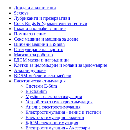
Дилда и анални тапи
Sextoys
Лубриканти и презервативи
Cock Rings & Удължители за тестиси
Ръкави и калъфи за пенис
Помпи за пенис
Секс машина и машина за доене
Шибани машини HiSmith
Стимулиране на зърното
Магазин за робство
БДСМ маски и нагръдници
Клетки за целомъдрие и колани за целомъдрие
Анални душове
BDSM мебели и секс мебели
Електрическа стимулация
Системи E-Stim
ElectraStim
Mystim - електростимулация
Устройства за електростимулация
Анална електростимулация
Електростимулация - пенис и тестиси
Електростимулация - зърната
БДСМ електростимулация
Електростимулация - Аксесоари