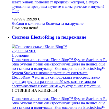
Двата канала позволяват прецизен контрол, а аудио
функцията превръща звуците в електрически импулси!
Още
499,99 €
399,99 €
Добави в количката
Количка за пазаруване
Намалена цена!
Система ElectroRing за подреждане
26,90 €
24,90 €
Промоции
Иновативната система ElectroRing™ System Stacker от E-
Stim Systems прави електростимулацията на пениса още
по-гъвкава и вълнуваща! Благодарение на ElectroRing™
System Stacker няколко пръстена от системата
ElectroRing™ могат да се подреждат непосредствено
един зад друг на разстояние 20 мм, като се запазва
електрическата изолация между отделните пръстени.
1
ОТЗИВИ НА КЛИЕНТИ
Иновативната система ElectroRing™ System Stacker от E-
Stim Systems прави електростимулацията на пениса още
по-гъвкава и вълнуваща! Благодарение на ElectroRing™