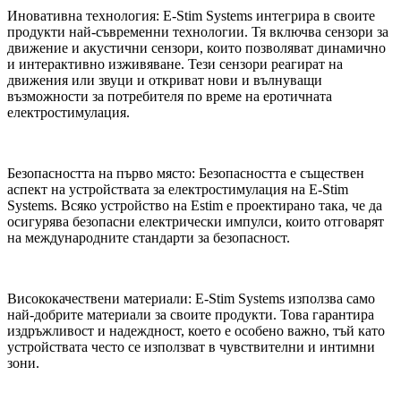
Иновативна технология: E-Stim Systems интегрира в своите
продукти най-съвременни технологии. Тя включва сензори за
движение и акустични сензори, които позволяват динамично
и интерактивно изживяване. Тези сензори реагират на
движения или звуци и откриват нови и вълнуващи
възможности за потребителя по време на еротичната
електростимулация.
Безопасността на първо място: Безопасността е съществен
аспект на устройствата за електростимулация на E-Stim
Systems. Всяко устройство на Estim е проектирано така, че да
осигурява безопасни електрически импулси, които отговарят
на международните стандарти за безопасност.
Висококачествени материали: E-Stim Systems използва само
най-добрите материали за своите продукти. Това гарантира
издръжливост и надеждност, което е особено важно, тъй като
устройствата често се използват в чувствителни и интимни
зони.