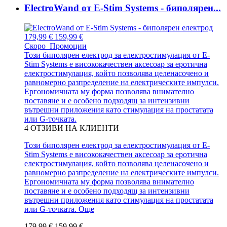
ElectroWand от E-Stim Systems - биполярен...
179,99 €
159,99 €
Скоро
Промоции
Този биполярен електрод за електростимулация от E-
Stim Systems е висококачествен аксесоар за еротична
електростимулация, който позволява целенасочено и
равномерно разпределение на електрическите импулси.
Ергономичната му форма позволява внимателно
поставяне и е особено подходящ за интензивни
вътрешни приложения като стимулация на простатата
или G-точката.
4
ОТЗИВИ НА КЛИЕНТИ
Този биполярен електрод за електростимулация от E-
Stim Systems е висококачествен аксесоар за еротична
електростимулация, който позволява целенасочено и
равномерно разпределение на електрическите импулси.
Ергономичната му форма позволява внимателно
поставяне и е особено подходящ за интензивни
вътрешни приложения като стимулация на простатата
или G-точката.
Още
179,99 €
159,99 €