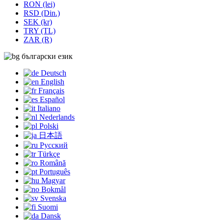
RON (lei)
RSD (Din.)
SEK (kr)
TRY (TL)
ZAR (R)
български език
Deutsch
English
Français
Español
Italiano
Nederlands
Polski
日本語
Русский
Türkçe
Română
Português
Magyar
Bokmål
Svenska
Suomi
Dansk