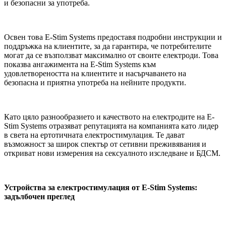
и безопасни за употреба.
Освен това E-Stim Systems предоставя подробни инструкции и
поддръжка на клиентите, за да гарантира, че потребителите
могат да се възползват максимално от своите електроди. Това
показва ангажимента на E-Stim Systems към
удовлетвореността на клиентите и насърчаването на
безопасна и приятна употреба на нейните продукти.
Като цяло разнообразието и качеството на електродите на E-
Stim Systems отразяват репутацията на компанията като лидер
в света на ертотичната електростимулация. Те дават
възможност за широк спектър от сетивни преживявания и
откриват нови измерения на сексуалното изследване и БДСМ.
Устройства за електростимулация от E-Stim Systems:
задълбочен преглед