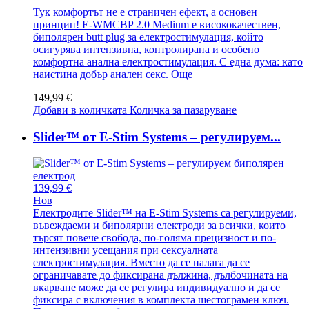
Тук комфортът не е страничен ефект, а основен
принцип! E-WMCBP 2.0 Medium е висококачествен,
биполярен butt plug за електростимулация, който
осигурява интензивна, контролирана и особено
комфортна анална електростимулация. С една дума: като
наистина добър анален секс.
Още
149,99 €
Добави в количката
Количка за пазаруване
Slider™ от E-Stim Systems – регулируем...
139,99 €
Нов
Електродите Slider™ на E-Stim Systems са регулируеми,
въвеждаеми и биполярни електроди за всички, които
търсят повече свобода, по-голяма прецизност и по-
интензивни усещания при сексуалната
електростимулация. Вместо да се налага да се
ограничавате до фиксирана дължина, дълбочината на
вкарване може да се регулира индивидуално и да се
фиксира с включения в комплекта шестограмен ключ.