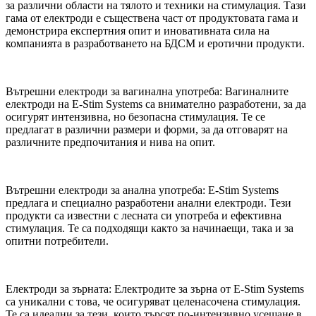
за различни области на тялото и техники на стимулация. Тази
гама от електроди е съществена част от продуктовата гама и
демонстрира експертния опит и иновативната сила на
компанията в разработването на БДСМ и еротични продукти.
Вътрешни електроди за вагинална употреба: Вагиналните
електроди на E-Stim Systems са внимателно разработени, за да
осигурят интензивна, но безопасна стимулация. Те се
предлагат в различни размери и форми, за да отговарят на
различните предпочитания и нива на опит.
Вътрешни електроди за анална употреба: E-Stim Systems
предлага и специално разработени анални електроди. Тези
продукти са известни с лесната си употреба и ефективна
стимулация. Те са подходящи както за начинаещи, така и за
опитни потребители.
Електроди за зърната: Електродите за зърна от E-Stim Systems
са уникални с това, че осигуряват целенасочена стимулация.
Те са идеални за тези, които търсят по-интензивно усещане в