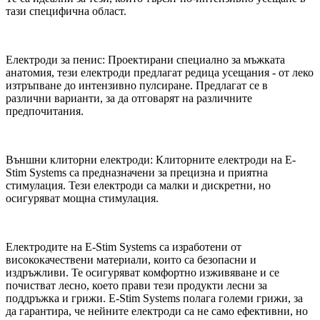
тази специфична област.
Електроди за пенис: Проектирани специално за мъжката
анатомия, тези електроди предлагат редица усещания - от леко
изтръпване до интензивно пулсиране. Предлагат се в
различни варианти, за да отговарят на различните
предпочитания.
Външни клиторни електроди: Клиторните електроди на E-
Stim Systems са предназначени за прецизна и приятна
стимулация. Тези електроди са малки и дискретни, но
осигуряват мощна стимулация.
Електродите на E-Stim Systems са изработени от
висококачествени материали, които са безопасни и
издръжливи. Те осигуряват комфортно изживяване и се
почистват лесно, което прави тези продукти лесни за
поддръжка и грижи. E-Stim Systems полага големи грижи, за
да гарантира, че нейните електроди са не само ефективни, но