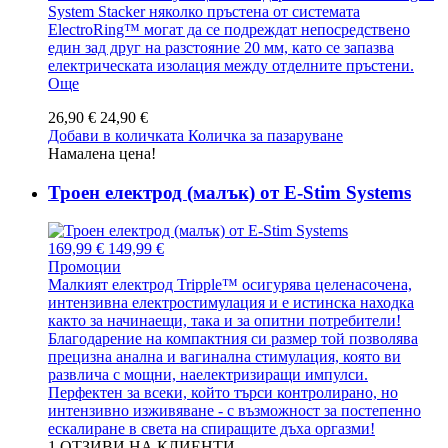
System Stacker няколко пръстена от системата
ElectroRing™ могат да се подреждат непосредствено
един зад друг на разстояние 20 мм, като се запазва
електрическата изолация между отделните пръстени.
Още
26,90 €
24,90 €
Добави в количката
Количка за пазаруване
Намалена цена!
Троен електрод (малък) от E-Stim Systems
169,99 €
149,99 €
Промоции
Малкият електрод Tripple™ осигурява целенасочена,
интензивна електростимулация и е истинска находка
както за начинаещи, така и за опитни потребители!
Благодарение на компактния си размер той позволява
прецизна анална и вагинална стимулация, която ви
развлича с мощни, наелектризиращи импулси.
Перфектен за всеки, който търси контролирано, но
интензивно изживяване - с възможност за постепенно
ескалиране в света на спиращите дъха оргазми!
1
ОТЗИВИ НА КЛИЕНТИ