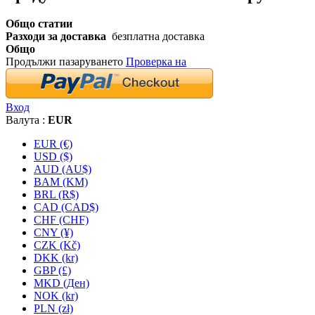
Общо статии
Разходи за доставка
безплатна доставка
Общо
Продължи пазаруването
Проверка на
Вход
Валута :
EUR
EUR (€)
USD ($)
AUD (AU$)
BAM (KM)
BRL (R$)
CAD (CAD$)
CHF (CHF)
CNY (¥)
CZK (Kč)
DKK (kr)
GBP (£)
MKD (Ден)
NOK (kr)
PLN (zł)