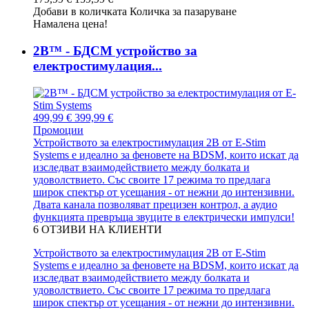
Добави в количката
Количка за пазаруване
Намалена цена!
2B™ - БДСМ устройство за
електростимулация...
499,99 €
399,99 €
Промоции
Устройството за електростимулация 2B от E-Stim
Systems е идеално за феновете на BDSM, които искат да
изследват взаимодействието между болката и
удоволствието. Със своите 17 режима то предлага
широк спектър от усещания - от нежни до интензивни.
Двата канала позволяват прецизен контрол, а аудио
функцията превръща звуците в електрически импулси!
6
ОТЗИВИ НА КЛИЕНТИ
Устройството за електростимулация 2B от E-Stim
Systems е идеално за феновете на BDSM, които искат да
изследват взаимодействието между болката и
удоволствието. Със своите 17 режима то предлага
широк спектър от усещания - от нежни до интензивни.