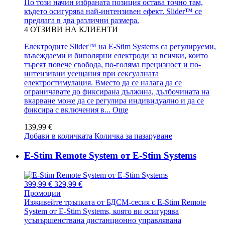
По този начин избраната позиция остава точно там,
където осигурява най-интензивен ефект. Slider™ се
предлага в два различни размера.
4
ОТЗИВИ НА КЛИЕНТИ
Електродите Slider™ на E-Stim Systems са регулируеми,
въвеждаеми и биполярни електроди за всички, които
търсят повече свобода, по-голяма прецизност и по-
интензивни усещания при сексуалната
електростимулация. Вместо да се налага да се
ограничавате до фиксирана дължина, дълбочината на
вкарване може да се регулира индивидуално и да се
фиксира с включения в...
Още
139,99 €
Добави в количката
Количка за пазаруване
E-Stim Remote System от E-Stim Systems
399,99 €
329,99 €
Промоции
Изживейте тръпката от БДСМ-сесия с E-Stim Remote
System от E-Stim Systems, която ви осигурява
усъвършенствана дистанционно управлявана