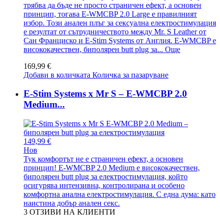
трябва да бъде не просто страничен ефект, а основен
принцип, тогава E-WMCBP 2.0 Large е правилният
избор. Този анален плъг за сексуална електростимулация
е резултат от сътрудничеството между Mr. S Leather от
Сан Франциско и E-Stim Systems от Англия. E-WMCBP е
висококачествен, биполярен butt plug за...
Още
169,99 €
Добави в количката
Количка за пазаруване
E-Stim Systems x Mr S – E-WMCBP 2.0
Medium...
149,99 €
Нов
Тук комфортът не е страничен ефект, а основен
принцип! E-WMCBP 2.0 Medium е висококачествен,
биполярен butt plug за електростимулация, който
осигурява интензивна, контролирана и особено
комфортна анална електростимулация. С една дума: като
наистина добър анален секс.
3
ОТЗИВИ НА КЛИЕНТИ