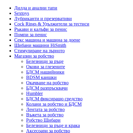
Дилда и анални тапи
Sextoys
Лубриканти и презервативи
Cock Rings & Удължители за тестиси
Ръкави и калъфи за пенис
Помпи за пенис
Секс машина и машина за доене
Шибани машини HiSmith
Стимулиране на зърното
Магазин за робство
Белезници за ръце
Окови за глезените
БДСМ нашийники
BDSM каишки
Окачване на робство
БДСМ разпръсквачи
Humbler
БДСМ фиксиращо средство
Колани за робство и БДСМ
Лентата за робство
Въжета за робство
Робство Шибари
Белезници за ръце и крака
Аксесоари за робство