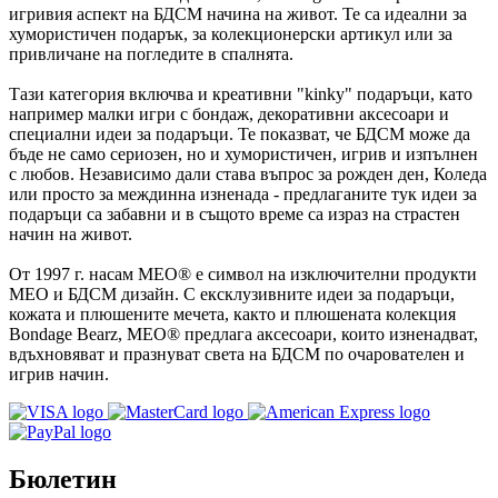
игривия аспект на БДСМ начина на живот. Те са идеални за
хумористичен подарък, за колекционерски артикул или за
привличане на погледите в спалнята.
Тази категория включва и креативни "kinky" подаръци, като
например малки игри с бондаж, декоративни аксесоари и
специални идеи за подаръци. Те показват, че БДСМ може да
бъде не само сериозен, но и хумористичен, игрив и изпълнен
с любов. Независимо дали става въпрос за рожден ден, Коледа
или просто за междинна изненада - предлаганите тук идеи за
подаръци са забавни и в същото време са израз на страстен
начин на живот.
От 1997 г. насам MEO® е символ на изключителни продукти
MEO и БДСМ дизайн. С ексклузивните идеи за подаръци,
кожата и плюшените мечета, както и плюшената колекция
Bondage Bearz, MEO® предлага аксесоари, които изненадват,
вдъхновяват и празнуват света на БДСМ по очарователен и
игрив начин.
Бюлетин