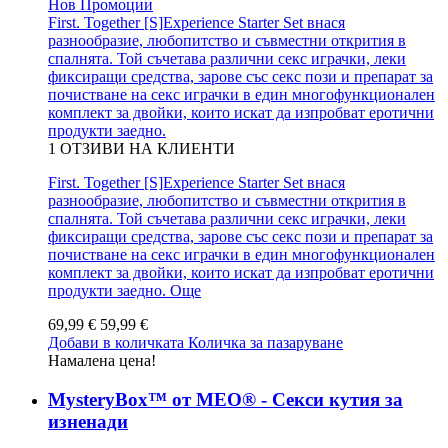
Нов
Промоции
First. Together [S]Experience Starter Set внася
разнообразие, любопитство и съвместни открития в
спалнята. Той съчетава различни секс играчки, леки
фиксиращи средства, зарове със секс пози и препарат за
почистване на секс играчки в един многофункционален
комплект за двойки, които искат да изпробват еротични
продукти заедно.
1
ОТЗИВИ НА КЛИЕНТИ
First. Together [S]Experience Starter Set внася
разнообразие, любопитство и съвместни открития в
спалнята. Той съчетава различни секс играчки, леки
фиксиращи средства, зарове със секс пози и препарат за
почистване на секс играчки в един многофункционален
комплект за двойки, които искат да изпробват еротични
продукти заедно.
Още
69,99 €
59,99 €
Добави в количката
Количка за пазаруване
Намалена цена!
MysteryBox™ от MEO® - Секси кутия за
изненади