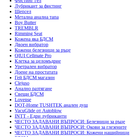
Фистинг гел
Лубрикант за фистинг
Щепсел
Метална анална тапа
Boy Butter
TREMBLR
Rimming Seat
Кожена яка БДСМ
Двоен вибратор
Кожени белезници за ръце
QIUI Cellmate Pro
Клетка за целомъдрие
Уретрален вибратор
Доене на простатата
Гей БДСМ магазин
Clejuso
Анално разтягане
Свещи БДСМ
Lovense
DOT-Home TUSHTEK анален душ
VacuGlide от Autoblow
INTT - Едри лубриканти
ЧЕСТО ЗАДАВАНИ ВЪПРОСИ: Белезници за ръце
ЧЕСТО ЗАДАВАНИ ВЪПРОСИ: Окови за глезените
ЧЕСТО ЗАДАВАНИ ВЪПРОСИ: Кожени нашийници