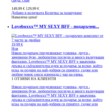
среда.
Още
149,99 €
129,99 €
Добави в количката
Количка за пазаруване
Намалена цена!
Loveboxxx™ MY SEXY BFF - подаръчен...
19,99 €
Нов
Някои подаръци предизвикват усмивка, други -
зачервени бузи, любопитни погледи и много вълнуващи
фантазии. Loveboxxx™ MY SEXY BFF е закачлива,
дръзка и съблазнителна идея за подарък за всеки, който
иска да подари на най-добрия си приятел, гадже или
любим човек секси изненада с чар на езика.
1
ОТЗИВИ НА КЛИЕНТИ
Някои подаръци предизвикват усмивка, други -
зачервени бузи, любопитни погледи и много вълнуващи
фантазии. Loveboxxx™ MY SEXY BFF е закачлива,
дръзка и съблазнителна идея за подарък за всеки, който
иска да подари на най-добрия си приятел, гадже или