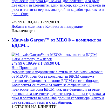
пренасяне, широка БДСМ-яка, две белезници за ръце,
две окови за глезените, един тиклер, каишка с дръжка за
ръка и златиста верига, два двойни карабинера, както и
две...
Още
249,99 €
189,99 €
1 899,90 €/L
Добави в количката
Количка за пазаруване
Намалена цена!
Mauvais Garçon™ от MEO® – комплект за
БДСМ...
249,99 €
189,99 €
1 899,90 €/L
Нов
Промоции
Доминация и подчинение в стила на Mauvais Garçon™
от MEO®: Този богат комплект за БДСМ съдържа
всичко необходимо за стилни БДСМ-сесии с бондаж.
Комплектът се състои от чанта за съхранение и
пренасяне, широка БДСМ-яка, две белезници за ръце,
две окови за глезените, един тиклер, каишка с дръжка за
ръка и златиста верига, два двойни карабинера, както и
две свързващи вериги с карабинери.
1
ОТЗИВИ НА КЛИЕНТИ