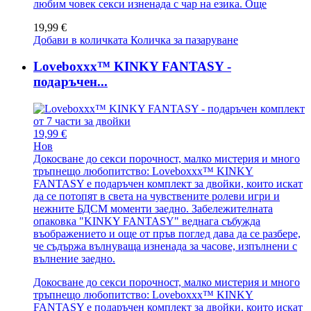
любим човек секси изненада с чар на езика.
Още
19,99 €
Добави в количката
Количка за пазаруване
Loveboxxx™ KINKY FANTASY -
подаръчен...
19,99 €
Нов
Докосване до секси порочност, малко мистерия и много
тръпнещо любопитство: Loveboxxx™ KINKY
FANTASY е подаръчен комплект за двойки, които искат
да се потопят в света на чувствените ролеви игри и
нежните БДСМ моменти заедно. Забележителната
опаковка "KINKY FANTASY" веднага събужда
въображението и още от пръв поглед дава да се разбере,
че съдържа вълнуваща изненада за часове, изпълнени с
вълнение заедно.
Докосване до секси порочност, малко мистерия и много
тръпнещо любопитство: Loveboxxx™ KINKY
FANTASY е подаръчен комплект за двойки, които искат