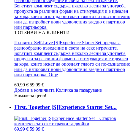
разнообразно въведение в света на секс играчките.
Богатият комплект съдържа няколко лесни за употреба
продукта за различни форми на стимулация и е идеален
за хора, които искат да опознаят тялото си по-съзнателно
или да изпробват нови удоволствия заедно с партньор
или партньорка.
1
ОТЗИВИ НА КЛИЕНТИ
Първото. Self-Love [S]Experience Starter Set предлага
разнообразно въведение в света на секс играчките.
Богатият комплект съдържа няколко лесни за употреба
продукта за различни форми на стимулация и е идеален
за хора, които искат да опознаят тялото си по-съзнателно
или да изпробват нови удоволствия заедно с партньор
или партньорка.
Още
69,99 €
59,99 €
Добави в количката
Количка за пазаруване
Намалена цена!
First. Together [S]Experience Starter Set...
69,99 €
59,99 €