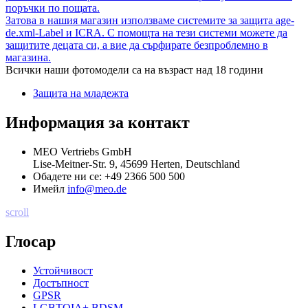
поръчки по пощата.
Затова в нашия магазин използваме системите за защита age-
de.xml-Label и ICRA. С помощта на тези системи можете да
защитите децата си, а вие да сърфирате безпроблемно в
магазина.
Всички наши фотомодели са на възраст над 18 години
Защита на младежта
Информация за контакт
MEO Vertriebs GmbH
Lise-Meitner-Str. 9, 45699 Herten, Deutschland
Обадете ни се:
+49 2366 500 500
Имейл
info@meo.de
scroll
Глосар
Устойчивост
Достъпност
GPSR
LGBTQIA+ BDSM