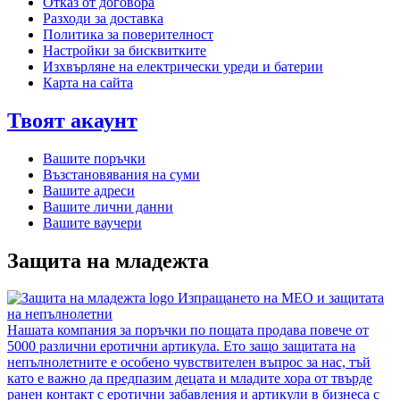
Отказ от договора
Разходи за доставка
Политика за поверителност
Настройки за бисквитките
Изхвърляне на електрически уреди и батерии
Карта на сайта
Твоят акаунт
Вашите поръчки
Възстановявания на суми
Вашите адреси
Вашите лични данни
Вашите ваучери
Защита на младежта
Изпращането на MEO и защитата
на непълнолетни
Нашата компания за поръчки по пощата продава повече от
5000 различни еротични артикула. Ето защо защитата на
непълнолетните е особено чувствителен въпрос за нас, тъй
като е важно да предпазим децата и младите хора от твърде
ранен контакт с еротични забавления и артикули в бизнеса с