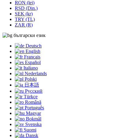
RON (lei)
RSD (Din.)
SEK (kr)
TRY (TL)
ZAR (R)
български език
Deutsch
English
Français
Español
Italiano
Nederlands
Polski
日本語
Русский
Türkçe
Română
Português
Magyar
Bokmål
Svenska
Suomi
Dansk