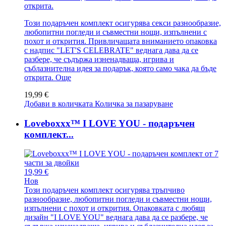
открита.
Този подаръчен комплект осигурява секси разнообразие,
любопитни погледи и съвместни нощи, изпълнени с
похот и открития. Привличащата вниманието опаковка
с надпис "LET'S CELEBRATE" веднага дава да се
разбере, че съдържа изненадваща, игрива и
съблазнителна идея за подарък, която само чака да бъде
открита.
Още
19,99 €
Добави в количката
Количка за пазаруване
Loveboxxx™ I LOVE YOU - подаръчен
комплект...
19,99 €
Нов
Този подаръчен комплект осигурява тръпчиво
разнообразие, любопитни погледи и съвместни нощи,
изпълнени с похот и открития. Опаковката с любящ
дизайн "I LOVE YOU" веднага дава да се разбере, че