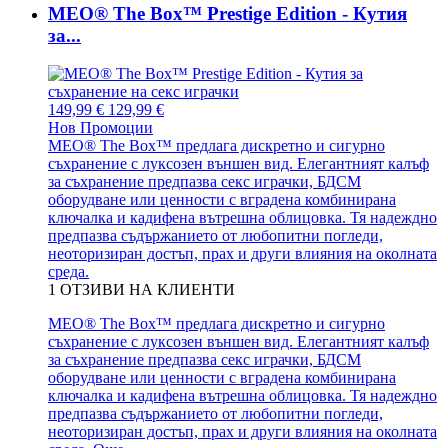
MEO® The Box™ Prestige Edition - Кутия
за...
149,99 €
129,99 €
Нов
Промоции
MEO® The Box™ предлага дискретно и сигурно
съхранение с луксозен външен вид. Елегантният калъф
за съхранение предпазва секс играчки, БДСМ
оборудване или ценности с вградена комбинирана
ключалка и кадифена вътрешна облицовка. Тя надеждно
предпазва съдържанието от любопитни погледи,
неоторизиран достъп, прах и други влияния на околната
среда.
1
ОТЗИВИ НА КЛИЕНТИ
MEO® The Box™ предлага дискретно и сигурно
съхранение с луксозен външен вид. Елегантният калъф
за съхранение предпазва секс играчки, БДСМ
оборудване или ценности с вградена комбинирана
ключалка и кадифена вътрешна облицовка. Тя надеждно
предпазва съдържанието от любопитни погледи,
неоторизиран достъп, прах и други влияния на околната