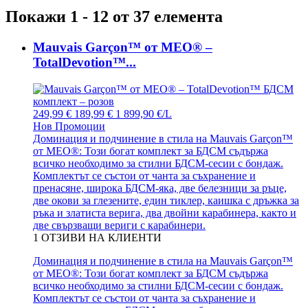
Покажи 1 - 12 от 37 елемента
Mauvais Garçon™ от MEO® –
TotalDevotion™...
249,99 €
189,99 €
1 899,90 €/L
Нов
Промоции
Доминация и подчинение в стила на Mauvais Garçon™
от MEO®: Този богат комплект за БДСМ съдържа
всичко необходимо за стилни БДСМ-сесии с бондаж.
Комплектът се състои от чанта за съхранение и
пренасяне, широка БДСМ-яка, две белезници за ръце,
две окови за глезените, един тиклер, каишка с дръжка за
ръка и златиста верига, два двойни карабинера, както и
две свързващи вериги с карабинери.
1
ОТЗИВИ НА КЛИЕНТИ
Доминация и подчинение в стила на Mauvais Garçon™
от MEO®: Този богат комплект за БДСМ съдържа
всичко необходимо за стилни БДСМ-сесии с бондаж.
Комплектът се състои от чанта за съхранение и