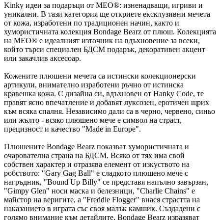
Kinky идеи за подаръци от MEO®: изненадващи, игриви и
уникални. В тази категория ще откриете ексклузивни мечета
от кожа, изработени по традиционен начин, както и
хумористичната колекция Bondage Bearz от плюш. Колекцията
на MEO® е идеалният източник на вдъхновение за всеки,
който търси специален БДСМ подарък, декоративен акцент
или закачлив аксесоар.
Кожените плюшени мечета са истински колекционерски
артикули, внимателно изработени ръчно от истинска
кравешка кожа. С дизайна си, вдъхновен от Hanky Code, те
правят ясно впечатление и добавят луксозен, еротичен щрих
към всяка спалня. Независимо дали са в черно, червено, синьо
или жълто - всяко плюшено мече е символ на страст,
прецизност и качество "Made in Europe".
Плюшените Bondage Bearz показват хумористичната и
очарователна страна на БДСМ. Всяко от тях има свой
собствен характер и отразява елемент от изкуството на
робството: "Gary Gag Ball" е сладкото плюшено мече с
нагръдник, "Bound Up Billy" се представя напълно завързан,
"Gimpy Glen" носи маска и белезници, "Charlie Chains" е
майстор на веригите, а "Freddie Flogger" внася страстта на
наказанието в играта със своя малък камшик. Създадени с
голямо внимание към детайлите, Bondage Bearz изразяват