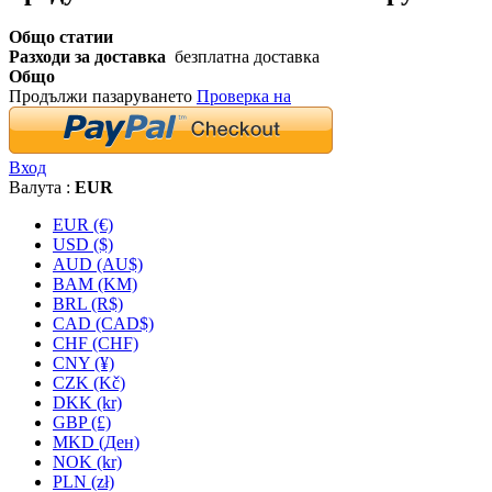
Общо статии
Разходи за доставка
безплатна доставка
Общо
Продължи пазаруването
Проверка на
Вход
Валута :
EUR
EUR (€)
USD ($)
AUD (AU$)
BAM (KM)
BRL (R$)
CAD (CAD$)
CHF (CHF)
CNY (¥)
CZK (Kč)
DKK (kr)
GBP (£)
MKD (Ден)
NOK (kr)
PLN (zł)