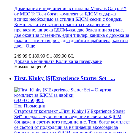
Доминация и подчинение в стила на Mauvais Garçon™
от MEO®: Този богат комплект за БДСМ съдържа
всичко необходимо за стилни БДСМ-сесии с бондаж.
Комплектът се състои от чанта за съхранение и
пренасяне, широка БДСМ-яка, две белезници за ръце,
две окови за глезените, един тиклер, каишка с дръжка за
ръка и златиста верига, два двойни карабинера, както и
две...
Още
249,99 €
189,99 €
1 899,90 €/L
Добави в количката
Количка за пазаруване
Намалена цена!
First. Kinky [S]Experience Starter Set –...
69,99 €
59,99 €
Нов
Промоции
Стартовият комплект „First. Kinky [S]Experience Starter
Set“ предлага чувствено въведение в света на БДСМ,
бондажа и еротичното подчинение. Този богат комплект
се състои от подходящи за начинаещи аксесоари за
бондаж, продукти за БДСМ, мини вибратор и масажна