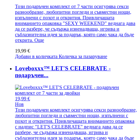
Този подаръчен комплект от 7 части осигурява секси
разнообразие, любопитни погледи и съвместни нощи,
изпълнени с похот и открития. Привличащата
вниманието опаковка "SEXY WEEKEND" веднага дава
да се разбере, че съдържа изненадваща, игрива и
съблазнителна идея за подарък, която само чака да бъде
открита.
Още
19,99 €
Добави в количката
Количка за пазаруване
Loveboxxx™ LET'S CELEBRATE -
подаръчен...
19,99 €
Нов
Този подаръчен комплект осигурява секси разнообразие,
любопитни погледи и съвместни нощи, изпълнени с
похот и открития. Привличащата вниманието опаковка
с надпис "LET'S CELEBRATE" веднага дава да се
разбере, че съдържа изненадваща, игрива и
съблазнителна идея за подарък, която само чака да бъде