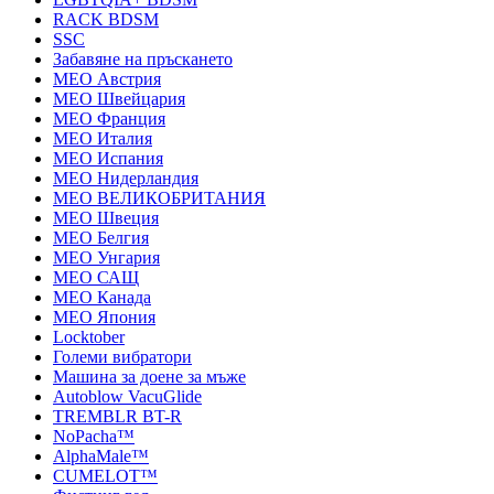
RACK BDSM
SSC
Забавяне на пръскането
MEO Австрия
MEO Швейцария
MEO Франция
MEO Италия
MEO Испания
MEO Нидерландия
MEO ВЕЛИКОБРИТАНИЯ
MEO Швеция
MEO Белгия
MEO Унгария
MEO САЩ
MEO Канада
MEO Япония
Locktober
Големи вибратори
Машина за доене за мъже
Autoblow VacuGlide
TREMBLR BT-R
NoPacha™
AlphaMale™
CUMELOT™