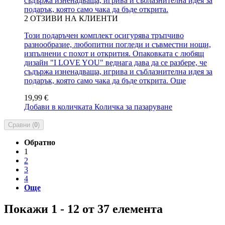
съдържа изненадваща, игрива и съблазнителна идея за
подарък, която само чака да бъде открита.
2
ОТЗИВИ НА КЛИЕНТИ
Този подаръчен комплект осигурява тръпчиво
разнообразие, любопитни погледи и съвместни нощи,
изпълнени с похот и открития. Опаковката с любящ
дизайн "I LOVE YOU" веднага дава да се разбере, че
съдържа изненадваща, игрива и съблазнителна идея за
подарък, която само чака да бъде открита.
Още
19,99 €
Добави в количката
Количка за пазаруване
Сравни (
0
)
Обратно
1
2
3
4
Още
Покажи 1 - 12 от 37 елемента