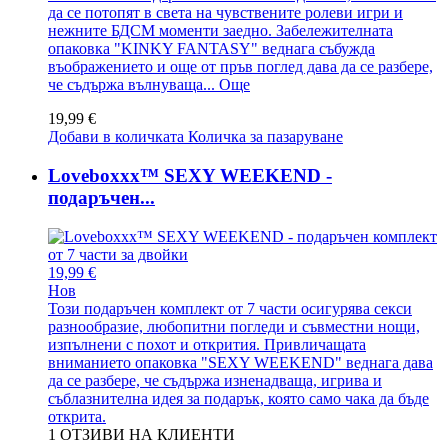
да се потопят в света на чувствените ролеви игри и
нежните БДСМ моменти заедно. Забележителната
опаковка "KINKY FANTASY" веднага събужда
въображението и още от пръв поглед дава да се разбере,
че съдържа вълнуваща...
Още
19,99 €
Добави в количката
Количка за пазаруване
Loveboxxx™ SEXY WEEKEND -
подаръчен...
19,99 €
Нов
Този подаръчен комплект от 7 части осигурява секси
разнообразие, любопитни погледи и съвместни нощи,
изпълнени с похот и открития. Привличащата
вниманието опаковка "SEXY WEEKEND" веднага дава
да се разбере, че съдържа изненадваща, игрива и
съблазнителна идея за подарък, която само чака да бъде
открита.
1
ОТЗИВИ НА КЛИЕНТИ