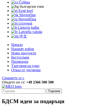
Čeština
български език
Eesti keel
Slovenčina
Slovenščina
ελληνικά
Lietuvių kalba
Latviešu valoda
中文
Начало
Нашият избор
Нови продукти
Бестселъри
Промоции
Търговия на едро
Отказ от договора
Свържете се с
Обадете ни се:
+49 2366 500 500
Търсене
БДСМ идеи за подаръци