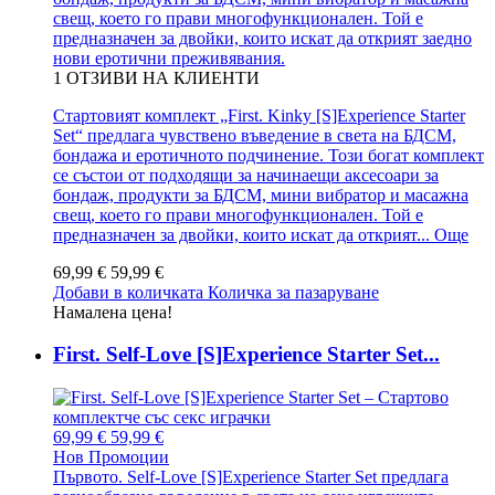
свещ, което го прави многофункционален. Той е
предназначен за двойки, които искат да открият заедно
нови еротични преживявания.
1
ОТЗИВИ НА КЛИЕНТИ
Стартовият комплект „First. Kinky [S]Experience Starter
Set“ предлага чувствено въведение в света на БДСМ,
бондажа и еротичното подчинение. Този богат комплект
се състои от подходящи за начинаещи аксесоари за
бондаж, продукти за БДСМ, мини вибратор и масажна
свещ, което го прави многофункционален. Той е
предназначен за двойки, които искат да открият...
Още
69,99 €
59,99 €
Добави в количката
Количка за пазаруване
Намалена цена!
First. Self-Love [S]Experience Starter Set...
69,99 €
59,99 €
Нов
Промоции
Първото. Self-Love [S]Experience Starter Set предлага