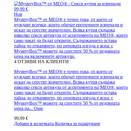
99,99 €
Нов
MysteryBox™ от MEO® е точно това, от което се
нуждаят всички, които обичат еротичните изненади и
искат да спестят значително. Всяка кутия съдържа
няколко секси артикула от асортимента на MEO®, които
само чакат да бъдат открити. Съдържанието остава
тайна до отварянето, но ценовата изгода е ясна: с
MysteryBox™ можете да спестите 50 % от редовната
цена на включените артикули.
4
ОТЗИВИ НА КЛИЕНТИ
MysteryBox™ от MEO® е точно това, от което се
нуждаят всички, които обичат еротичните изненади и
искат да спестят значително. Всяка кутия съдържа
няколко секси артикула от асортимента на MEO®, които
само чакат да бъдат открити. Съдържанието остава
тайна до отварянето, но ценовата изгода е ясна: с
MysteryBox™ можете да спестите 50 % от редовната
цена на...
Още
99,99 €
Добави в количката
Количка за пазаруване