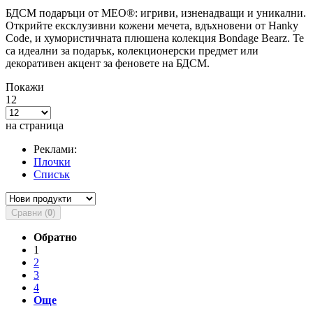
БДСМ подаръци от MEO®: игриви, изненадващи и уникални.
Открийте ексклузивни кожени мечета, вдъхновени от Hanky
Code, и хумористичната плюшена колекция Bondage Bearz. Те
са идеални за подарък, колекционерски предмет или
декоративен акцент за феновете на БДСМ.
Покажи
12
на страница
Реклами:
Плочки
Списък
Сравни (
0
)
Обратно
1
2
3
4
Още