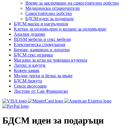
Време за заключване на самостоятелно робство
Медицински ограничители
Самостоятелно робство
БДСМ идеи за подаръци
БДСМ маски и нагръдници
Клетки за целомъдрие и колани за целомъдрие
Анални душове
BDSM мебели и секс мебели
Електрическа стимулация
Бичове, камшици и лопатки
БДСМ секс играчки
Магазин за игра на човешки кученца
Латекс и каучук
Кожен хамак
Модни дрехи и бельо за мъже
БДСМ бижута
Секси аксесоари
Листове от Сан Франциско
БДСМ идеи за подаръци