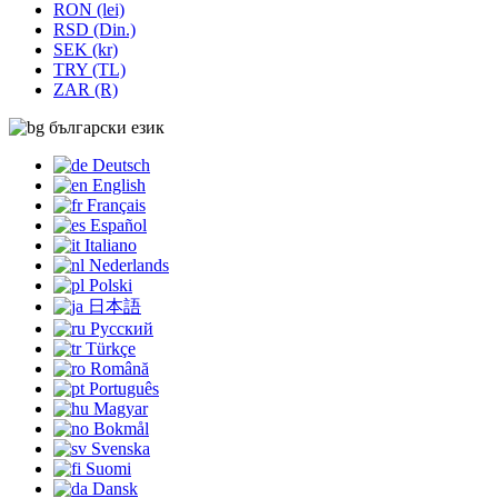
RON (lei)
RSD (Din.)
SEK (kr)
TRY (TL)
ZAR (R)
български език
Deutsch
English
Français
Español
Italiano
Nederlands
Polski
日本語
Русский
Türkçe
Română
Português
Magyar
Bokmål
Svenska
Suomi
Dansk