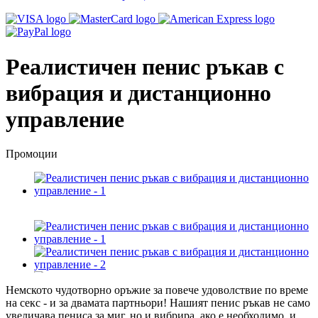
Реалистичен пенис ръкав с
вибрация и дистанционно
управление
Промоции
Немското чудотворно оръжие за повече удоволствие по време
на секс - и за двамата партньори! Нашият пенис ръкав не само
увеличава пениса за миг, но и вибрира, ако е необходимо, и