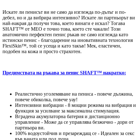
Искате ли пенисът ви не само да изглежда по-дълъг и по-
дебел, но и да вибрира интензивно? Искате ли партньорът ви
най-накрая да получи това, което винаги е искал? Тогава
SHAFT™ от MEO е точно това, което сте чакали! Този
анатомично перфектен пенис ръкав не само изглежда като
истински пенис - благодарение на иновативната технология
FlexiSkin™, той се усеща и като такъв! Мек, еластичен,
подобен на кожа и просто страхотен.
Предимствата на ръкава за пенис SHAFT™ накратко:
Реалистично уголемяване на пениса - повече дължина,
повече обиколка, повече уау!
Интензивни вибрации - 8 мощни режима на вибрация и
функция за усилване за максимална стимулация.
Вградена акумулаторна батерия и дистанционно
управление - Може да се управлява безжично - дори от
партньора ви.
100% водоустойчив и презареждащ се - Идеален за секс
във ваната или под душа.