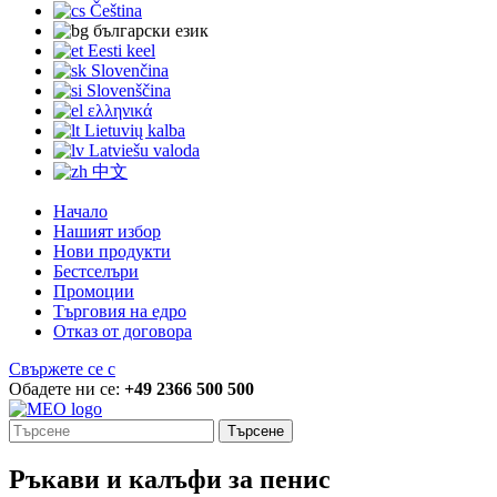
Čeština
български език
Eesti keel
Slovenčina
Slovenščina
ελληνικά
Lietuvių kalba
Latviešu valoda
中文
Начало
Нашият избор
Нови продукти
Бестселъри
Промоции
Търговия на едро
Отказ от договора
Свържете се с
Обадете ни се:
+49 2366 500 500
Търсене
Ръкави и калъфи за пенис