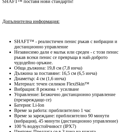
SHAFT™ поставя нови стандарти!
Допълнителна информация:
SHAFT™ - реалистичен пенис ръкав с вибрации и
дистанционно управление
Независимо дали е малък или среден - с този пенис
ръкав всеки пенис се превръща в най-доброто
чудодейно оръжие.
Обща дължина: 19,8 см (7,8 инча)
Дължина за поставяне: 16,5 см (6,5 инча)
Диаметър: 4 см (1,6 инча)
Материал: течен силикон FlexiSkin™
Вибрация: 8 режима + усилване
Управление: Безжично дистанционно управление
(презареждащо се)
Батерия: Li-Ion
Време за работа: приблизително 1 час
Време за зареждане: приблизително 90 минути
(вибрация), 45 минути (дистанционно управление)
100 % водоустойчивост (IPX7)
Цветове: Предлага се в 3 тона на кожата