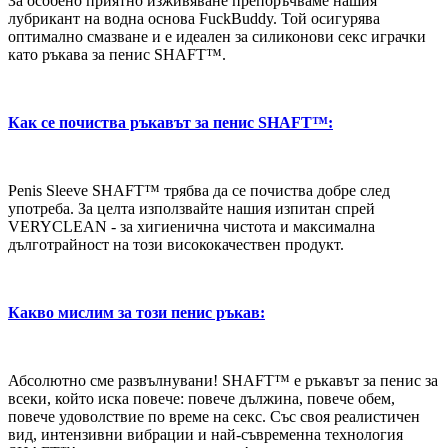
За особено приятно изживяване препоръчваме нашия
лубрикант на водна основа FuckBuddy. Той осигурява
оптимално смазване и е идеален за силиконови секс играчки
като ръкава за пенис SHAFT™.
Как се почиства ръкавът за пенис SHAFT™:
Penis Sleeve SHAFT™ трябва да се почиства добре след
употреба. За целта използвайте нашия изпитан спрей
VERYCLEAN - за хигиенична чистота и максимална
дълготрайност на този висококачествен продукт.
Какво мислим за този пенис ръкав:
Абсолютно сме развълнувани! SHAFT™ е ръкавът за пенис за
всеки, който иска повече: повече дължина, повече обем,
повече удоволствие по време на секс. Със своя реалистичен
вид, интензивни вибрации и най-съвременна технология