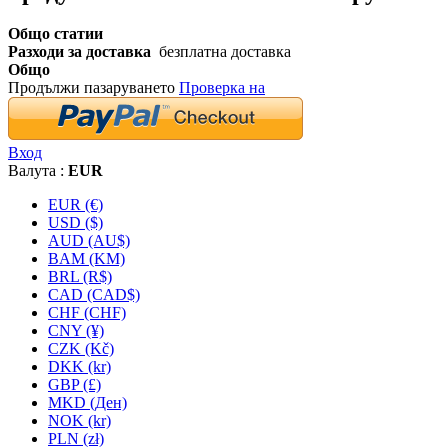
Общо статии
Разходи за доставка
безплатна доставка
Общо
Продължи пазаруването
Проверка на
Вход
Валута :
EUR
EUR (€)
USD ($)
AUD (AU$)
BAM (KM)
BRL (R$)
CAD (CAD$)
CHF (CHF)
CNY (¥)
CZK (Kč)
DKK (kr)
GBP (£)
MKD (Ден)
NOK (kr)
PLN (zł)