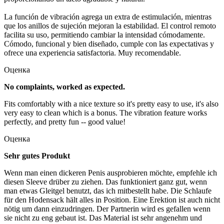
La función de vibración agrega un extra de estimulación, mientras
que los anillos de sujeción mejoran la estabilidad. El control remoto
facilita su uso, permitiendo cambiar la intensidad cómodamente.
Cómodo, funcional y bien diseñado, cumple con las expectativas y
ofrece una experiencia satisfactoria. Muy recomendable.
Оценка
No complaints, worked as expected.
Fits comfortably with a nice texture so it's pretty easy to use, it's also
very easy to clean which is a bonus. The vibration feature works
perfectly, and pretty fun -- good value!
Оценка
Sehr gutes Produkt
Wenn man einen dickeren Penis ausprobieren möchte, empfehle ich
diesen Sleeve drüber zu ziehen. Das funktioniert ganz gut, wenn
man etwas Gleitgel benutzt, das ich mitbestellt habe. Die Schlaufe
für den Hodensack hält alles in Position. Eine Erektion ist auch nicht
nötig um dann einzudringen. Der Partnerin wird es gefallen wenn
sie nicht zu eng gebaut ist. Das Material ist sehr angenehm und