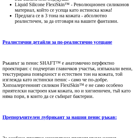
Liquid Silicone FlexiSkin™ - Революционен силиконов
материал, който се усеща като истинска кожа!
Предлага се в 3 тона на кожата - абсолютно
реалистичен, за да отговаря на вашите фантазии.
Реалистични детайли за по-реалистично усещане
Ръкавът за пенис SHAFT™ е анатомично перфектно
проектиран: с подчертан главичков участък, изпъкнали вени,
текстурирана повърхност и естествен тон на кожата, той
изглежда като истински пенис - само че по-добре.
Хипоалергенният силикон FlexiSkin™ е не само особено
приятелски настроен към кожата, но и хигиеничен, тъй като
няма пори, в които да се събират бактерии.
Препоръчителен лубрикант за нашия пенис ръкав: