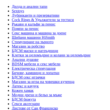
Дилда и анални тапи
Sextoys
Лубриканти и презервативи
Cock Rings & Удължители за тестиси
Ръкави и калъфи за пенис
Помпи за пенис
Секс машина и машина за доене
Шибани машини HiSmith
Стимулиране на зърното
Магазин за робство
БДСМ маски и нагръдници
Клетки за целомъдрие и колани за целомъдрие
Анални душове
BDSM мебели и секс мебели
Електрическа стимулация
Бичове, камшици и лопатки
БДСМ секс играчки
Магазин за игра на човешки кученца
Латекс и каучук
Кожен хамак
Модни дрехи и бельо за мъже
БДСМ бижута
Секси аксесоари
Листове от Сан Франциско