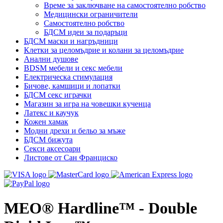
Време за заключване на самостоятелно робство
Медицински ограничители
Самостоятелно робство
БДСМ идеи за подаръци
БДСМ маски и нагръдници
Клетки за целомъдрие и колани за целомъдрие
Анални душове
BDSM мебели и секс мебели
Електрическа стимулация
Бичове, камшици и лопатки
БДСМ секс играчки
Магазин за игра на човешки кученца
Латекс и каучук
Кожен хамак
Модни дрехи и бельо за мъже
БДСМ бижута
Секси аксесоари
Листове от Сан Франциско
MEO® Hardline™ - Double