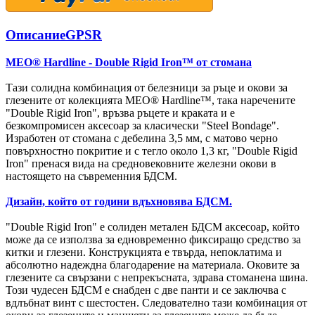
Описание
GPSR
MEO® Hardline - Double Rigid Iron™ от стомана
Тази солидна комбинация от белезници за ръце и окови за
глезените от колекцията MEO® Hardline™, така наречените
"Double Rigid Iron", връзва ръцете и краката и е
безкомпромисен аксесоар за класически "Steel Bondage".
Изработен от стомана с дебелина 3,5 мм, с матово черно
повърхностно покритие и с тегло около 1,3 кг, "Double Rigid
Iron" пренася вида на средновековните железни окови в
настоящето на съвременния БДСМ.
Дизайн, който от години вдъхновява БДСМ.
"Double Rigid Iron" е солиден метален БДСМ аксесоар, който
може да се използва за едновременно фиксиращо средство за
китки и глезени. Конструкцията е твърда, непоклатима и
абсолютно надеждна благодарение на материала. Оковите за
глезените са свързани с непрекъсната, здрава стоманена шина.
Този чудесен БДСМ е снабден с две панти и се заключва с
вдлъбнат винт с шестостен. Следователно тази комбинация от