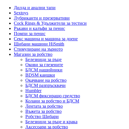
Дилда и анални тапи
Sextoys
Лубриканти и презервативи
Cock Rings & Удължители за тестиси
Ръкави и калъфи за пенис
Помпи за пенис
Секс машина и машина за доене
Шибани машини HiSmith
Стимулиране на зърното
Магазин за робство
Белезници за ръце
Окови за глезените
БДСМ нашийники
BDSM каишки
Окачване на робство
БДСМ разпръсквачи
Humbler
БДСМ фиксиращо средство
Колани за робство и БДСМ
Лентата за робство
Въжета за робство
Робство Шибари
Белезници за ръце и крака
Аксесоари за робство