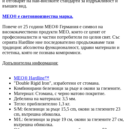
и отговарят на най-високите стандарти за издръжливост и
външен вид.
MEO® е световноизвестна марка.
Повече от 25 години MEO® Германия е символ на
висококачествени продукти MEO, които се ценят от
професионалисти и частни потребители по целия свят. Със
серията Hardline ние последователно продължаваме тази
традиция: абсолютна функционалност, здрави материали и
естетика, която не познава компромиси.
Допълнителна информация:
MEO® Hardline™
"Double Rigid Iron", изработени от стомана.
Комбинирани белезници за ръце и окови за глезените.
Материал: Стомана, с черно матово покритие.
Дебелина на материала: 3,5 мм.
Тегло: приблизително 1,3 кг.
S/M: белезници за ръце 15,5 cm, окови за глезените 23
cm, вътрешна обиколка.
M/L: белезници за ръце 19 см, окови за глезените 27 см,
вътрешна обиколка.