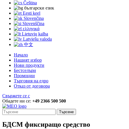
Čeština
български език
Eesti keel
Slovenčina
Slovenščina
ελληνικά
Lietuvių kalba
Latviešu valoda
中文
Начало
Нашият избор
Нови продукти
Бестселъри
Промоции
Търговия на едро
Отказ от договора
Свържете се с
Обадете ни се:
+49 2366 500 500
Търсене
БДСМ фиксиращо средство