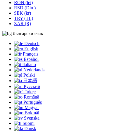
RON (lei)
RSD (Din.)
SEK (kr)
TRY (TL)
ZAR (R)
български език
Deutsch
English
Français
Español
Italiano
Nederlands
Polski
日本語
Русский
Türkçe
Română
Português
Magyar
Bokmål
Svenska
Suomi
Dansk