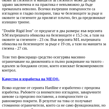
окови за глезените и маншети за глезените може да бъде
здраво заключена и на практика е невъзможно да бъде
премахната неволно. Всички вътрешни повърхности са
изгладени и гладко полирани, така че белезниците за ръце и
оковите за глезените да прилягат плътно, без да предизвикват
излишно триене.
"Double Rigid Iron" се предлагат в два размера: във версията
S/M вътрешната обиколка на белезниците е 15,5 см, а тази на
оковите за глезените - 23 см. Във версията M/L вътрешната
обиколка на белезниците за ръце е 19 cm, а тази на маншета за
глезена - 27 cm.
Този тип фиксиращо средство осигурява масивно
ограничаване на движенията и пълно разкриване на тялото -
идеален за бондажни сесии, които изискват безкомпромисен
контрол.
Качество и изработка на MEO®.
Всяко изделие от серията Hardline е изработено с прецизна
изработка. Ръбовете са внимателно изгладени, заваръчните
шевове са прецизно поставени, а повърхностите са
равномерно покрити. В резултат на това се получават
стоманени ограничители, които са не само функционални, но