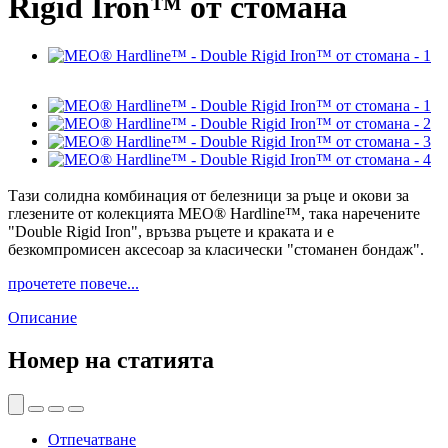
Rigid Iron™ от стомана
Тази солидна комбинация от белезници за ръце и окови за
глезените от колекцията MEO® Hardline™, така наречените
"Double Rigid Iron", връзва ръцете и краката и е
безкомпромисен аксесоар за класически "стоманен бондаж".
прочетете повече...
Описание
Номер на статията
Отпечатване