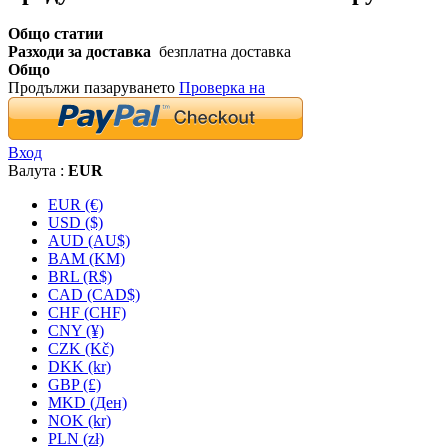
Общо статии
Разходи за доставка
безплатна доставка
Общо
Продължи пазаруването
Проверка на
Вход
Валута :
EUR
EUR (€)
USD ($)
AUD (AU$)
BAM (KM)
BRL (R$)
CAD (CAD$)
CHF (CHF)
CNY (¥)
CZK (Kč)
DKK (kr)
GBP (£)
MKD (Ден)
NOK (kr)
PLN (zł)