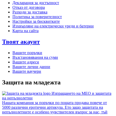
Декларация за достъпност
Отказ от договора
Разходи за доставка
Политика за поверителност
Настройки за бисквитките
Изхвърляне на електрически уреди и батерии
Карта на сайта
Твоят акаунт
Вашите поръчки
Възстановявания на суми
Вашите адреси
Вашите лични данни
Вашите ваучери
Защита на младежта
Изпращането на MEO и защитата
на непълнолетни
Нашата компания за поръчки по пощата продава повече от
5000 различни еротични артикула. Ето защо защитата на
непълнолетните е особено чувствителен въпрос за нас, тъй