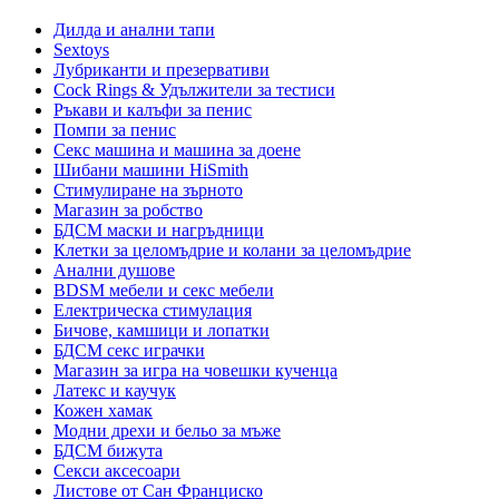
Дилда и анални тапи
Sextoys
Лубриканти и презервативи
Cock Rings & Удължители за тестиси
Ръкави и калъфи за пенис
Помпи за пенис
Секс машина и машина за доене
Шибани машини HiSmith
Стимулиране на зърното
Магазин за робство
БДСМ маски и нагръдници
Клетки за целомъдрие и колани за целомъдрие
Анални душове
BDSM мебели и секс мебели
Електрическа стимулация
Бичове, камшици и лопатки
БДСМ секс играчки
Магазин за игра на човешки кученца
Латекс и каучук
Кожен хамак
Модни дрехи и бельо за мъже
БДСМ бижута
Секси аксесоари
Листове от Сан Франциско