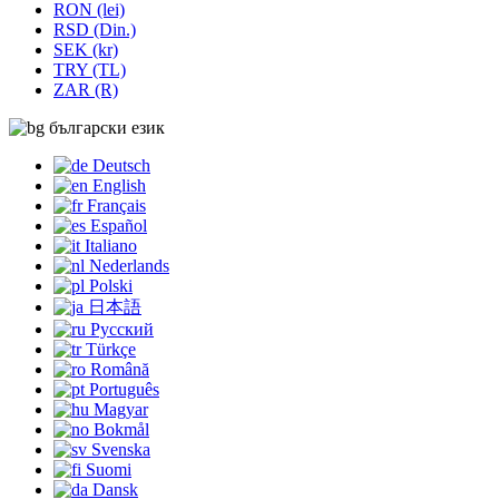
RON (lei)
RSD (Din.)
SEK (kr)
TRY (TL)
ZAR (R)
български език
Deutsch
English
Français
Español
Italiano
Nederlands
Polski
日本語
Русский
Türkçe
Română
Português
Magyar
Bokmål
Svenska
Suomi
Dansk