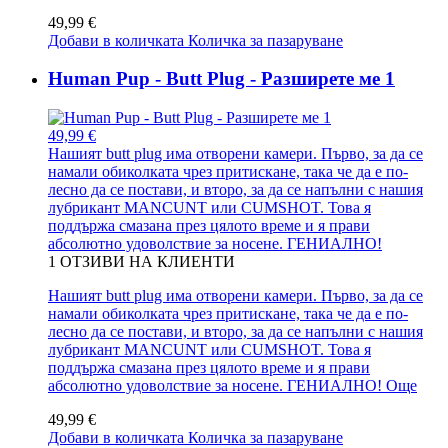
49,99 €
Добави в количката
Количка за пазаруване
Human Pup - Butt Plug - Разширете ме 1
49,99 €
Нашият butt plug има отворени камери. Първо, за да се
намали обиколката чрез притискане, така че да е по-
лесно да се постави, и второ, за да се напълни с нашия
лубрикант MANCUNT или CUMSHOT. Това я
поддържа смазана през цялото време и я прави
абсолютно удоволствие за носене. ГЕНИАЛНО!
1
ОТЗИВИ НА КЛИЕНТИ
Нашият butt plug има отворени камери. Първо, за да се
намали обиколката чрез притискане, така че да е по-
лесно да се постави, и второ, за да се напълни с нашия
лубрикант MANCUNT или CUMSHOT. Това я
поддържа смазана през цялото време и я прави
абсолютно удоволствие за носене. ГЕНИАЛНО!
Още
49,99 €
Добави в количката
Количка за пазаруване