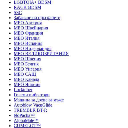
LGBTQIA+ BDSM
RACK BDSM
SSC
Забавяне на пръскането
MEO Австрия
MEO Швейцария
MEO Франция
MEO Италия
MEO Испания
MEO Нидерландия
MEO ВЕЛИКОБРИТАНИЯ
MEO Швеция
MEO Белгия
MEO Унгария
MEO САЩ
MEO Канада
MEO Япония
Locktober
Големи вибратори
Машина за доене за мъже
Autoblow VacuGlide
TREMBLR BT-R
NoPacha™
AlphaMale™
CUMELOT™