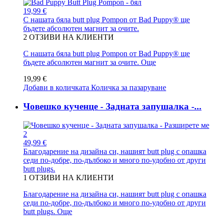
19,99 €
С нашата бяла butt plug Pompon от Bad Puppy® ще
бъдете абсолютен магнит за очите.
2
ОТЗИВИ НА КЛИЕНТИ
С нашата бяла butt plug Pompon от Bad Puppy® ще
бъдете абсолютен магнит за очите.
Още
19,99 €
Добави в количката
Количка за пазаруване
Човешко кученце - Задната запушалка -...
49,99 €
Благодарение на дизайна си, нашият butt plug с опашка
седи по-добре, по-дълбоко и много по-удобно от други
butt plugs.
1
ОТЗИВИ НА КЛИЕНТИ
Благодарение на дизайна си, нашият butt plug с опашка
седи по-добре, по-дълбоко и много по-удобно от други
butt plugs.
Още