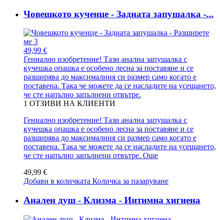
Човешкото кученце - Задната запушалка -...
49,99 €
Гениално изобретение! Тази анална запушалка с
кучешка опашка е особено лесна за поставяне и се
разширява до максималния си размер само когато е
поставена. Така че можете да се насладите на усещането,
че сте напълно запълнени отвътре.
1
ОТЗИВИ НА КЛИЕНТИ
Гениално изобретение! Тази анална запушалка с
кучешка опашка е особено лесна за поставяне и се
разширява до максималния си размер само когато е
поставена. Така че можете да се насладите на усещането,
че сте напълно запълнени отвътре.
Още
49,99 €
Добави в количката
Количка за пазаруване
Анален душ - Клизма - Интимна хигиена