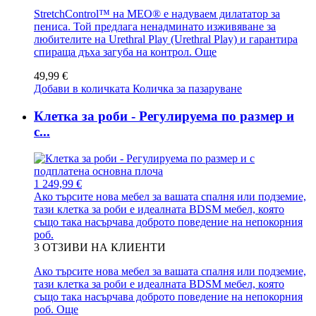
StretchControl™ на MEO® е надуваем дилататор за
пениса. Той предлага ненадминато изживяване за
любителите на Urethral Play (Urethral Play) и гарантира
спираща дъха загуба на контрол.
Още
49,99 €
Добави в количката
Количка за пазаруване
Клетка за роби - Регулируема по размер и
с...
1 249,99 €
Ако търсите нова мебел за вашата спалня или подземие,
тази клетка за роби е идеалната BDSM мебел, която
също така насърчава доброто поведение на непокорния
роб.
3
ОТЗИВИ НА КЛИЕНТИ
Ако търсите нова мебел за вашата спалня или подземие,
тази клетка за роби е идеалната BDSM мебел, която
също така насърчава доброто поведение на непокорния
роб.
Още