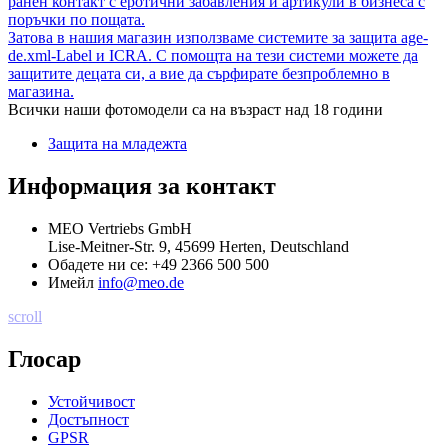
ранен контакт с еротични забавления и артикули в бизнеса с
поръчки по пощата.
Затова в нашия магазин използваме системите за защита age-
de.xml-Label и ICRA. С помощта на тези системи можете да
защитите децата си, а вие да сърфирате безпроблемно в
магазина.
Всички наши фотомодели са на възраст над 18 години
Защита на младежта
Информация за контакт
MEO Vertriebs GmbH
Lise-Meitner-Str. 9, 45699 Herten, Deutschland
Обадете ни се:
+49 2366 500 500
Имейл
info@meo.de
scroll
Глосар
Устойчивост
Достъпност
GPSR