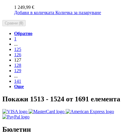
1 249,99 €
Добави в количката
Количка за пазаруване
Сравни (
0
)
Обратно
1
...
125
126
127
128
129
...
141
Още
Покажи 1513 - 1524 от 1691 елемента
Бюлетин