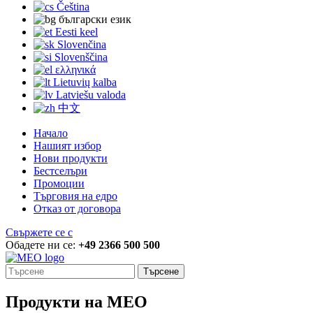
Čeština
български език
Eesti keel
Slovenčina
Slovenščina
ελληνικά
Lietuvių kalba
Latviešu valoda
中文
Начало
Нашият избор
Нови продукти
Бестселъри
Промоции
Търговия на едро
Отказ от договора
Свържете се с
Обадете ни се:
+49 2366 500 500
Търсене
Продукти на MEO