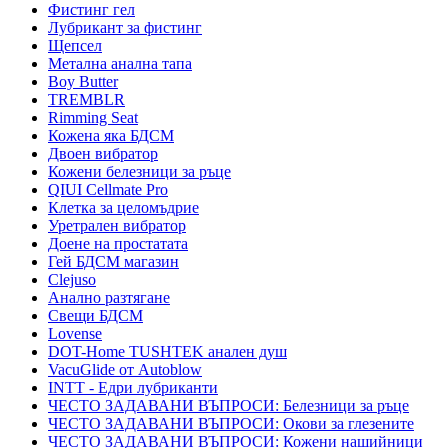
Фистинг гел
Лубрикант за фистинг
Щепсел
Метална анална тапа
Boy Butter
TREMBLR
Rimming Seat
Кожена яка БДСМ
Двоен вибратор
Кожени белезници за ръце
QIUI Cellmate Pro
Клетка за целомъдрие
Уретрален вибратор
Доене на простатата
Гей БДСМ магазин
Clejuso
Анално разтягане
Свещи БДСМ
Lovense
DOT-Home TUSHTEK анален душ
VacuGlide от Autoblow
INTT - Едри лубриканти
ЧЕСТО ЗАДАВАНИ ВЪПРОСИ: Белезници за ръце
ЧЕСТО ЗАДАВАНИ ВЪПРОСИ: Окови за глезените
ЧЕСТО ЗАДАВАНИ ВЪПРОСИ: Кожени нашийници