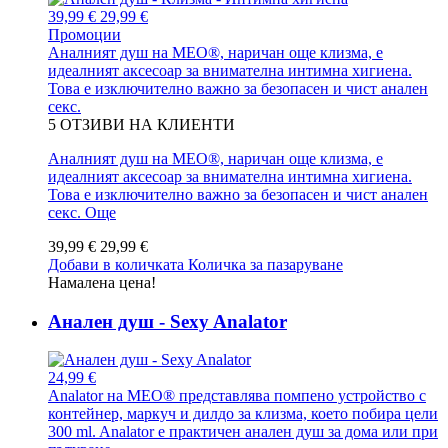
39,99 €
29,99 €
Промоции
Аналният душ на MEO®, наричан още клизма, е
идеалният аксесоар за внимателна интимна хигиена.
Това е изключително важно за безопасен и чист анален
секс.
5
ОТЗИВИ НА КЛИЕНТИ
Аналният душ на MEO®, наричан още клизма, е
идеалният аксесоар за внимателна интимна хигиена.
Това е изключително важно за безопасен и чист анален
секс.
Още
39,99 €
29,99 €
Добави в количката
Количка за пазаруване
Намалена цена!
Анален душ - Sexy Analator
24,99 €
Analator на MEO® представлява помпено устройство с
контейнер, маркуч и дилдо за клизма, което побира цели
300 ml. Analator е практичен анален душ за дома или при