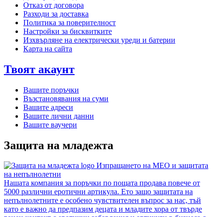
Отказ от договора
Разходи за доставка
Политика за поверителност
Настройки за бисквитките
Изхвърляне на електрически уреди и батерии
Карта на сайта
Твоят акаунт
Вашите поръчки
Възстановявания на суми
Вашите адреси
Вашите лични данни
Вашите ваучери
Защита на младежта
Изпращането на MEO и защитата
на непълнолетни
Нашата компания за поръчки по пощата продава повече от
5000 различни еротични артикула. Ето защо защитата на
непълнолетните е особено чувствителен въпрос за нас, тъй
като е важно да предпазим децата и младите хора от твърде