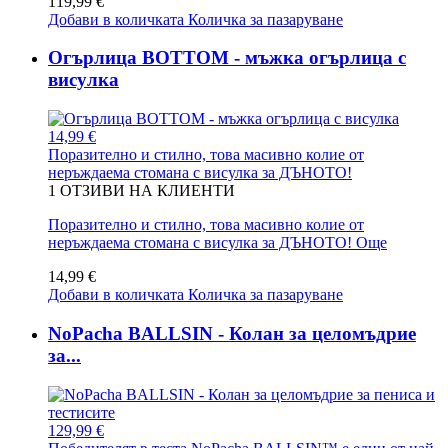
119,99 €
Добави в количката
Количка за пазаруване
Огърлица BOTTOM - мъжка огърлица с
висулка
14,99 €
Поразително и стилно, това масивно колие от
неръждаема стомана с висулка за ДЪНОТО!
1
ОТЗИВИ НА КЛИЕНТИ
Поразително и стилно, това масивно колие от
неръждаема стомана с висулка за ДЪНОТО!
Още
14,99 €
Добави в количката
Количка за пазаруване
NoPacha BALLSIN - Колан за целомъдрие
за...
129,99 €