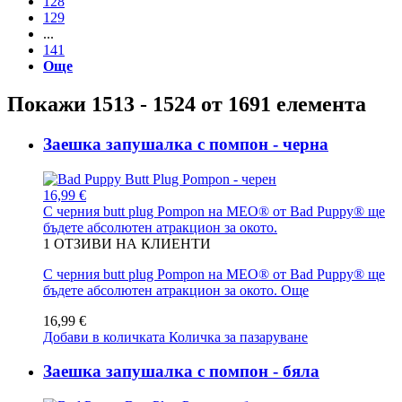
128
129
...
141
Още
Покажи 1513 - 1524 от 1691 елемента
Заешка запушалка с помпон - черна
16,99 €
С черния butt plug Pompon на MEO® от Bad Puppy® ще
бъдете абсолютен атракцион за окото.
1
ОТЗИВИ НА КЛИЕНТИ
С черния butt plug Pompon на MEO® от Bad Puppy® ще
бъдете абсолютен атракцион за окото.
Още
16,99 €
Добави в количката
Количка за пазаруване
Заешка запушалка с помпон - бяла