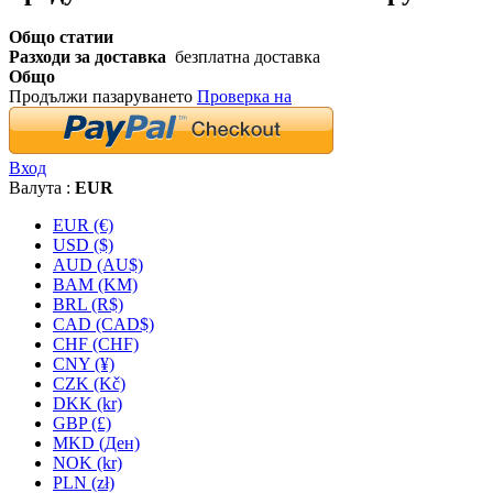
Общо статии
Разходи за доставка
безплатна доставка
Общо
Продължи пазаруването
Проверка на
Вход
Валута :
EUR
EUR (€)
USD ($)
AUD (AU$)
BAM (KM)
BRL (R$)
CAD (CAD$)
CHF (CHF)
CNY (¥)
CZK (Kč)
DKK (kr)
GBP (£)
MKD (Ден)
NOK (kr)
PLN (zł)