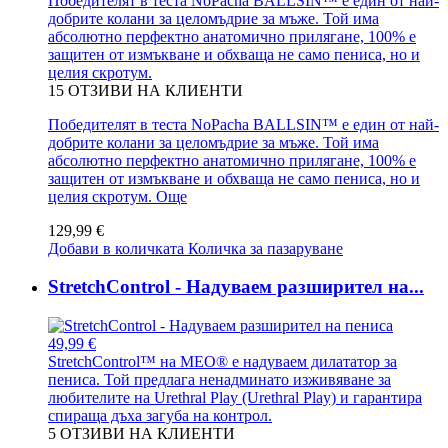
Победителят в теста NoPacha BALLSIN™ е един от най-
добрите колани за целомъдрие за мъже. Той има
абсолютно перфектно анатомично прилягане, 100% е
защитен от измъкване и обхваща не само пениса, но и
целия скротум.
15
ОТЗИВИ НА КЛИЕНТИ
Победителят в теста NoPacha BALLSIN™ е един от най-
добрите колани за целомъдрие за мъже. Той има
абсолютно перфектно анатомично прилягане, 100% е
защитен от измъкване и обхваща не само пениса, но и
целия скротум.
Още
129,99 €
Добави в количката
Количка за пазаруване
StretchControl - Надуваем разширител на...
49,99 €
StretchControl™ на MEO® е надуваем дилататор за
пениса. Той предлага ненадминато изживяване за
любителите на Urethral Play (Urethral Play) и гарантира
спираща дъха загуба на контрол.
5
ОТЗИВИ НА КЛИЕНТИ