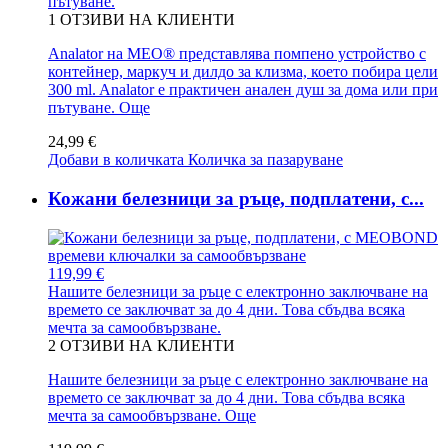
пътуване.
1
ОТЗИВИ НА КЛИЕНТИ
Analator на MEO® представлява помпено устройство с
контейнер, маркуч и дилдо за клизма, което побира цели
300 ml. Analator е практичен анален душ за дома или при
пътуване.
Още
24,99 €
Добави в количката
Количка за пазаруване
Кожани белезници за ръце, подплатени, с...
119,99 €
Нашите белезници за ръце с електронно заключване на
времето се заключват за до 4 дни. Това сбъдва всяка
мечта за самообвързване.
2
ОТЗИВИ НА КЛИЕНТИ
Нашите белезници за ръце с електронно заключване на
времето се заключват за до 4 дни. Това сбъдва всяка
мечта за самообвързване.
Още