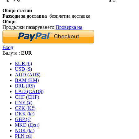
Общо статии
Разходи за доставка
безплатна доставка
Общо
Продължи пазаруването
Проверка на
Вход
Валута :
EUR
EUR (€)
USD ($)
AUD (AU$)
BAM (KM)
BRL (R$)
CAD (CAD$)
CHF (CHF)
CNY (¥)
CZK (Kč)
DKK (kr)
GBP (£)
MKD (Ден)
NOK (kr)
PLN (zł)