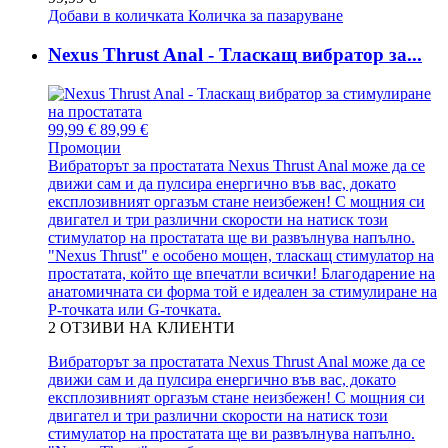
Добави в количката
Количка за пазаруване
Nexus Thrust Anal - Тласкащ вибратор за...
99,99 €
89,99 €
Промоции
Вибраторът за простатата Nexus Thrust Anal може да се
движи сам и да пулсира енергично във вас, докато
експлозивният оргазъм стане неизбежен! С мощния си
двигател и три различни скорости на натиск този
стимулатор на простатата ще ви развълнува напълно.
"Nexus Thrust" е особено мощен, тласкащ стимулатор на
простатата, който ще впечатли всички! Благодарение на
анатомичната си форма той е идеален за стимулиране на
P-точката или G-точката.
2
ОТЗИВИ НА КЛИЕНТИ
Вибраторът за простатата Nexus Thrust Anal може да се
движи сам и да пулсира енергично във вас, докато
експлозивният оргазъм стане неизбежен! С мощния си
двигател и три различни скорости на натиск този
стимулатор на простатата ще ви развълнува напълно.