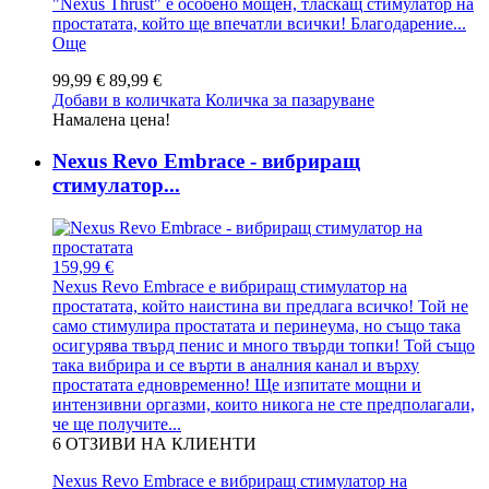
"Nexus Thrust" е особено мощен, тласкащ стимулатор на
простатата, който ще впечатли всички! Благодарение...
Още
99,99 €
89,99 €
Добави в количката
Количка за пазаруване
Намалена цена!
Nexus Revo Embrace - вибриращ
стимулатор...
159,99 €
Nexus Revo Embrace е вибриращ стимулатор на
простатата, който наистина ви предлага всичко! Той не
само стимулира простатата и перинеума, но също така
осигурява твърд пенис и много твърди топки! Той също
така вибрира и се върти в аналния канал и върху
простатата едновременно! Ще изпитате мощни и
интензивни оргазми, които никога не сте предполагали,
че ще получите...
6
ОТЗИВИ НА КЛИЕНТИ
Nexus Revo Embrace е вибриращ стимулатор на