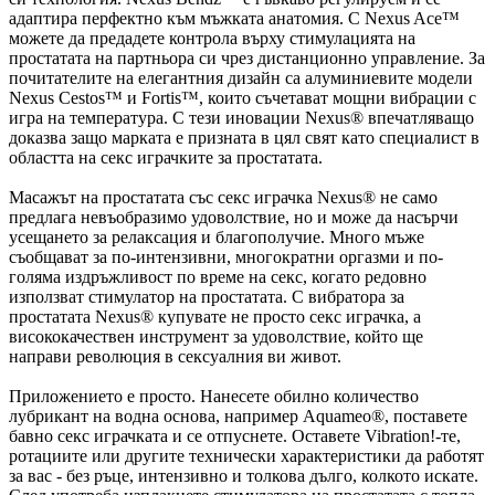
адаптира перфектно към мъжката анатомия. С Nexus Ace™
можете да предадете контрола върху стимулацията на
простатата на партньора си чрез дистанционно управление. За
почитателите на елегантния дизайн са алуминиевите модели
Nexus Cestos™ и Fortis™, които съчетават мощни вибрации с
игра на температура. С тези иновации Nexus® впечатляващо
доказва защо марката е призната в цял свят като специалист в
областта на секс играчките за простатата.
Масажът на простатата със секс играчка Nexus® не само
предлага невъобразимо удоволствие, но и може да насърчи
усещането за релаксация и благополучие. Много мъже
съобщават за по-интензивни, многократни оргазми и по-
голяма издръжливост по време на секс, когато редовно
използват стимулатор на простатата. С вибратора за
простатата Nexus® купувате не просто секс играчка, а
висококачествен инструмент за удоволствие, който ще
направи революция в сексуалния ви живот.
Приложението е просто. Нанесете обилно количество
лубрикант на водна основа, например Aquameo®, поставете
бавно секс играчката и се отпуснете. Оставете Vibration!-те,
ротациите или другите технически характеристики да работят
за вас - без ръце, интензивно и толкова дълго, колкото искате.