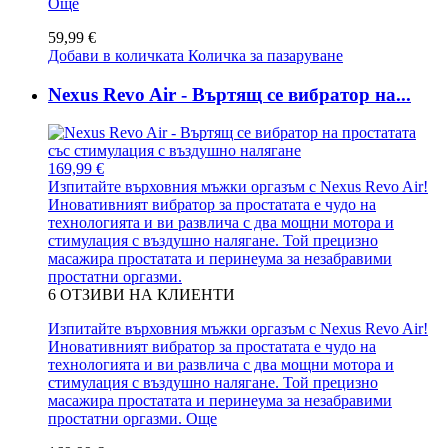
Още
59,99 €
Добави в количката
Количка за пазаруване
Nexus Revo Air - Въртящ се вибратор на...
169,99 €
Изпитайте върховния мъжки оргазъм с Nexus Revo Air!
Иновативният вибратор за простатата е чудо на
технологията и ви развлича с два мощни мотора и
стимулация с въздушно налягане. Той прецизно
масажира простатата и перинеума за незабравими
простатни оргазми.
6
ОТЗИВИ НА КЛИЕНТИ
Изпитайте върховния мъжки оргазъм с Nexus Revo Air!
Иновативният вибратор за простатата е чудо на
технологията и ви развлича с два мощни мотора и
стимулация с въздушно налягане. Той прецизно
масажира простатата и перинеума за незабравими
простатни оргазми.
Още