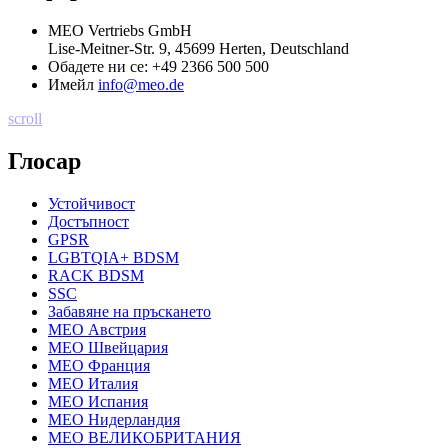
MEO Vertriebs GmbH
Lise-Meitner-Str. 9, 45699 Herten, Deutschland
Обадете ни се:
+49 2366 500 500
Имейл
info@meo.de
scroll
Глосар
Устойчивост
Достъпност
GPSR
LGBTQIA+ BDSM
RACK BDSM
SSC
Забавяне на пръскането
MEO Австрия
MEO Швейцария
MEO Франция
MEO Италия
MEO Испания
MEO Нидерландия
MEO ВЕЛИКОБРИТАНИЯ