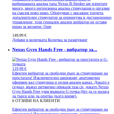
вибриращата анална тапа Nexus B-Stroker ще изпитате
много, много интензивна анална стимулация и оргазми
на съвсем ново ниво. Оборудван с масажни топчета,
допълнителен стимулатор за перинеума и дистанционно
управление, този гениален анален вибратор не оставя
нищо за желаене.
Още
149,99 €
Добави в количката
Количка за пазаруване
Nexus Gyro Hands Free - вибратор за...
119,99 €
Ефектен вибратор за свободни ръце за стимулиране на
простатата! Изключително широкият, анатомично
оформен вал стимулира и целия анален канал. Докато е
седнал, мъжът ритмично обикаля таза си, докато Nexus
Gyro Hands Free удря мъжката G-точка (без да се налага
да търси или да опитва дълго време).
6
ОТЗИВИ НА КЛИЕНТИ
Ефектен вибратор за свободни ръце за стимулиране на
простатата! Изключително широкият, анатомично