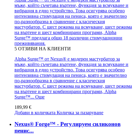
мъже, който съчетава въртене, функция за всмукване и
вибрация в едно устройство. Това осигурява особено
интензивна стимулация на пениса, която е значително
по-разнообразна в сравнение с класическия
мастурбатор. С шест режима на всмукване, шест режима
на въртене и шест комбинирани програми, Alpha
Surge™ предлага общо 18 различни стимулационни
преживявания.
5
ОТЗИВИ НА КЛИЕНТИ
Alpha Surge™ от Nexus® е модерен мастурбатор за
мъже, който съчетава въртене, функция за всмукване и
вибрация в едно устройство. Това осигурява особено
интензивна стимулация на пениса, която е значително
по-разнообразна в сравнение с класическия
мастурбатор. С шест режима на всмукване, шест режима
на въртене и шест комбинирани програми, Alpha
Surge™...
Още
189,99 €
Добави в количката
Количка за пазаруване
Nexus® Forge™ - Регулируем силиконов
пенис...