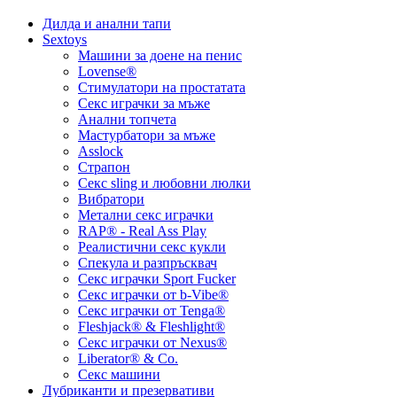
Дилда и анални тапи
Sextoys
Машини за доене на пенис
Lovense®
Стимулатори на простатата
Секс играчки за мъже
Анални топчета
Мастурбатори за мъже
Asslock
Страпон
Секс sling и любовни люлки
Вибратори
Метални секс играчки
RAP® - Real Ass Play
Реалистични секс кукли
Спекула и разпръсквач
Секс играчки Sport Fucker
Секс играчки от b-Vibe®
Секс играчки от Tenga®
Fleshjack® & Fleshlight®
Секс играчки от Nexus®
Liberator® & Co.
Секс машини
Лубриканти и презервативи