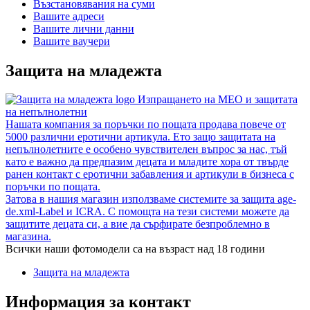
Възстановявания на суми
Вашите адреси
Вашите лични данни
Вашите ваучери
Защита на младежта
Изпращането на MEO и защитата
на непълнолетни
Нашата компания за поръчки по пощата продава повече от
5000 различни еротични артикула. Ето защо защитата на
непълнолетните е особено чувствителен въпрос за нас, тъй
като е важно да предпазим децата и младите хора от твърде
ранен контакт с еротични забавления и артикули в бизнеса с
поръчки по пощата.
Затова в нашия магазин използваме системите за защита age-
de.xml-Label и ICRA. С помощта на тези системи можете да
защитите децата си, а вие да сърфирате безпроблемно в
магазина.
Всички наши фотомодели са на възраст над 18 години
Защита на младежта
Информация за контакт