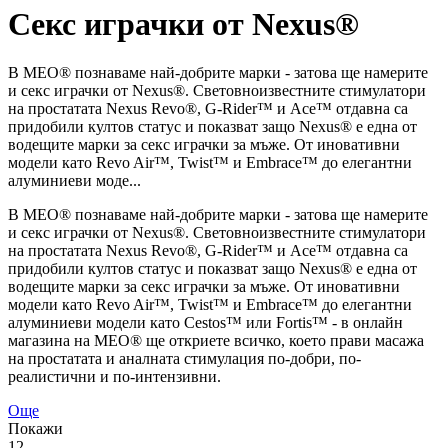
Секс играчки от Nexus®
В MEO® познаваме най-добрите марки - затова ще намерите
и секс играчки от Nexus®. Световноизвестните стимулатори
на простатата Nexus Revo®, G-Rider™ и Ace™ отдавна са
придобили култов статус и показват защо Nexus® е една от
водещите марки за секс играчки за мъже. От иновативни
модели като Revo Air™, Twist™ и Embrace™ до елегантни
алуминиеви моде...
В MEO® познаваме най-добрите марки - затова ще намерите
и секс играчки от Nexus®. Световноизвестните стимулатори
на простатата Nexus Revo®, G-Rider™ и Ace™ отдавна са
придобили култов статус и показват защо Nexus® е една от
водещите марки за секс играчки за мъже. От иновативни
модели като Revo Air™, Twist™ и Embrace™ до елегантни
алуминиеви модели като Cestos™ или Fortis™ - в онлайн
магазина на MEO® ще откриете всичко, което прави масажа
на простатата и аналната стимулация по-добри, по-
реалистични и по-интензивни.
Още
Покажи
12