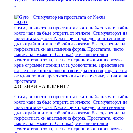
-...
59,99 €
Стимулирането на простатата е като най-голямата тайна,
която чака да бъде открита от мъжете. Стимулаторът на
простатата Gyro от Nexus ще ви доведе до интензивни,
дълготрайни и многобройни оргазми благодарение на
перфектната си анатомична форма. Простатата, често
наричана "мъжката G-точка", е изключително
чувствителна зона, пълна с нервни окончания, която
крие огромен потенциал за удоволствие. Представете
си, че натиснете вълшебно копче, което изпраща вълни
от удоволствие през тялото ви - това е стимулацията на
простатата!
4
ОТЗИВИ НА КЛИЕНТИ
Стимулирането на простатата е като най-голямата тайна,
която чака да бъде открита от мъжете. Стимулаторът на
простатата Gyro от Nexus ще ви доведе до интензивни,
дълготрайни и многобройни оргазми благодарение на
перфектната си анатомична форма. Простатата, често
наричана "мъжката G-точка", е изключително
чувствителна зона, пълна с нервни окончания, която...