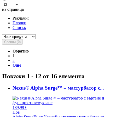
на страница
Реклами:
Плочки
Списък
Сравни (
0
)
Обратно
1
2
Още
Покажи 1 - 12 от 16 елемента
Nexus® Alpha Surge™ – мастурбатор с...
189,99 €
Нов
Alpha Surge™ от Nexus® е модерен мастурбатор за