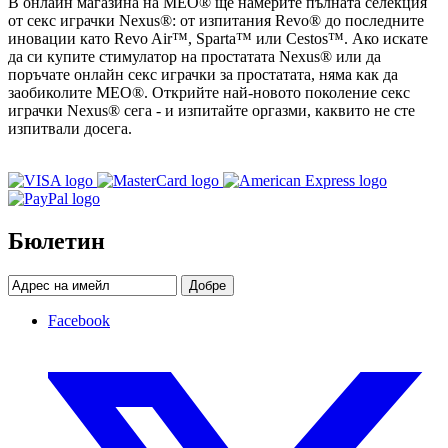
В онлайн магазина на MEO® ще намерите пълната селекция
от секс играчки Nexus®: от изпитания Revo® до последните
иновации като Revo Air™, Sparta™ или Cestos™. Ако искате
да си купите стимулатор на простатата Nexus® или да
поръчате онлайн секс играчки за простатата, няма как да
заобиколите MEO®. Открийте най-новото поколение секс
играчки Nexus® сега - и изпитайте оргазми, каквито не сте
изпитвали досега.
Бюлетин
Добре
Facebook