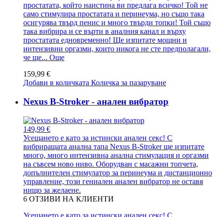
простатата, който наистина ви предлага всичко! Той не
само стимулира простатата и перинеума, но също така
осигурява твърд пенис и много твърди топки! Той също
така вибрира и се върти в аналния канал и върху
простатата едновременно! Ще изпитате мощни и
интензивни оргазми, които никога не сте предполагали,
че ще...
Още
159,99 €
Добави в количката
Количка за пазаруване
Nexus B-Stroker - анален вибратор
149,99 €
Усещането е като за истински анален секс! С
вибриращата анална тапа Nexus B-Stroker ще изпитате
много, много интензивна анална стимулация и оргазми
на съвсем ново ниво. Оборудван с масажни топчета,
допълнителен стимулатор за перинеума и дистанционно
управление, този гениален анален вибратор не оставя
нищо за желаене.
6
ОТЗИВИ НА КЛИЕНТИ
Усещането е като за истински анален секс! С