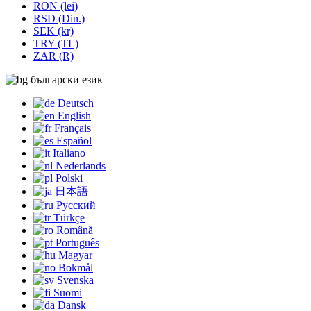
RON (lei)
RSD (Din.)
SEK (kr)
TRY (TL)
ZAR (R)
български език
Deutsch
English
Français
Español
Italiano
Nederlands
Polski
日本語
Русский
Türkçe
Română
Português
Magyar
Bokmål
Svenska
Suomi
Dansk