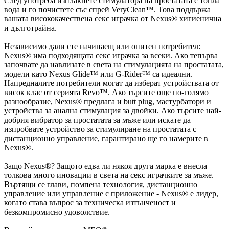
След употреба изплакнете стимулатора на простатата с топла
вода и го почистете със спрей VeryClean™. Това поддържа
вашата висококачествена секс играчка от Nexus® хигиенична
и дълготрайна.
Независимо дали сте начинаещ или опитен потребител:
Nexus® има подходящата секс играчка за всеки. Ако тепърва
започвате да навлизате в света на стимулацията на простатата,
модели като Nexus Glide™ или G-Rider™ са идеални.
Напредналите потребители могат да изберат устройствата от
висок клас от серията Revo™. Ако търсите още по-голямо
разнообразие, Nexus® предлага и butt plug, мастурбатори и
устройства за анална стимулация за двойки. Ако търсите най-
добрия вибратор за простатата за мъже или искате да
изпробвате устройство за стимулиране на простатата с
дистанционно управление, гарантирано ще го намерите в
Nexus®.
Защо Nexus®? Защото едва ли някоя друга марка е внесла
толкова много иновации в света на секс играчките за мъже.
Въртящи се глави, помпена технология, дистанционно
управление или управление с приложение - Nexus® е лидер,
когато става въпрос за техническа изтънченост и
безкомпромисно удоволствие.