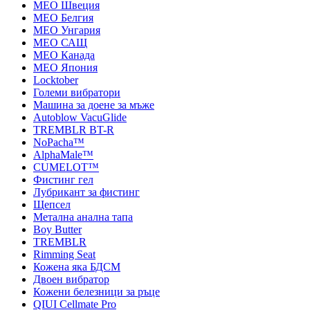
MEO Швеция
MEO Белгия
MEO Унгария
MEO САЩ
MEO Канада
MEO Япония
Locktober
Големи вибратори
Машина за доене за мъже
Autoblow VacuGlide
TREMBLR BT-R
NoPacha™
AlphaMale™
CUMELOT™
Фистинг гел
Лубрикант за фистинг
Щепсел
Метална анална тапа
Boy Butter
TREMBLR
Rimming Seat
Кожена яка БДСМ
Двоен вибратор
Кожени белезници за ръце
QIUI Cellmate Pro