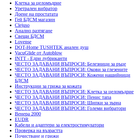
Клетка за целомъдрие
Уретрален вибратор
Доене на простатата
Гей БДСМ магазин
Clejuso
Анално разтягане
Свещи БДСМ
Lovense
DOT-Home TUSHTEK анален душ
VacuGlide от Autoblow
INTT - Едри лубриканти
ЧЕСТО ЗАДАВАНИ ВЪПРОСИ: Белезници за ръце
ЧЕСТО ЗАДАВАНИ ВЪПРОСИ: Окови за глезените
ЧЕСТО ЗАДАВАНИ ВЪПРОСИ: Кожени нашийници
БДСМ
Инструкции за грижа за кожата
ЧЕСТО ЗАДАВАНИ ВЪПРОСИ: Клетка за целомъдрие
ЧЕСТО ЗАДАВАНИ ВЪПРОСИ: Пенис тапа
ЧЕСТО ЗАДАВАНИ ВЪПРОСИ: Щипки за зърна
ЧЕСТО ЗАДАВАНИ ВЪПРОСИ: Големи вибратори
Венера 2000
EUDR
Кабели и адаптери за електростимулатори
Проверка на възрастта
Почистване и грижи