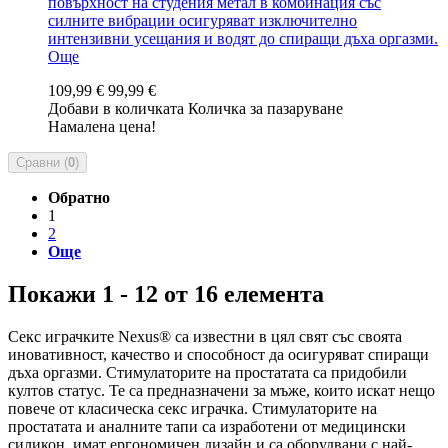
повърхност на студения метал в комбинация със
силните вибрации осигуряват изключително
интензивни усещания и водят до спиращи дъха оргазми.
Още
109,99 €
99,99 €
Добави в количката
Количка за пазаруване
Намалена цена!
Сравни (
0
)
Обратно
1
2
Още
Покажи 1 - 12 от 16 елемента
Секс играчките Nexus® са известни в цял свят със своята
иновативност, качество и способност да осигуряват спиращи
дъха оргазми. Стимулаторите на простатата са придобили
култов статус. Те са предназначени за мъже, които искат нещо
повече от класическа секс играчка. Стимулаторите на
простатата и аналните тапи са изработени от медицински
силикон, имат ергономичен дизайн и са оборудвани с най-