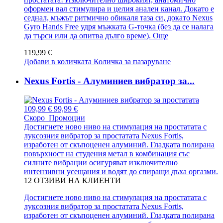
оформен вал стимулира и целия анален канал. Докато е
седнал, мъжът ритмично обикаля таза си, докато Nexus
Gyro Hands Free удря мъжката G-точка (без да се налага
да търси или да опитва дълго време).
Още
119,99 €
Добави в количката
Количка за пазаруване
Nexus Fortis - Алуминиев вибратор за...
109,99 €
99,99 €
Скоро
Промоции
Достигнете ново ниво на стимулация на простатата с
луксозния вибратор за простатата Nexus Fortis,
изработен от скъпоценен алуминий. Гладката полирана
повърхност на студения метал в комбинация със
силните вибрации осигуряват изключително
интензивни усещания и водят до спиращи дъха оргазми.
12
ОТЗИВИ НА КЛИЕНТИ
Достигнете ново ниво на стимулация на простатата с
луксозния вибратор за простатата Nexus Fortis,
изработен от скъпоценен алуминий. Гладката полирана