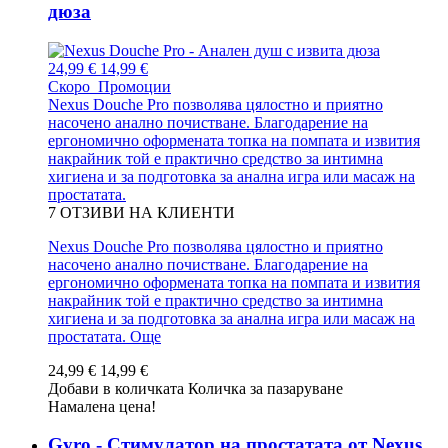
дюза
24,99 €
14,99 €
Скоро
Промоции
Nexus Douche Pro позволява цялостно и приятно
насочено анално почистване. Благодарение на
ергономично оформената топка на помпата и извития
накрайник той е практично средство за интимна
хигиена и за подготовка за анална игра или масаж на
простатата.
7
ОТЗИВИ НА КЛИЕНТИ
Nexus Douche Pro позволява цялостно и приятно
насочено анално почистване. Благодарение на
ергономично оформената топка на помпата и извития
накрайник той е практично средство за интимна
хигиена и за подготовка за анална игра или масаж на
простатата.
Още
24,99 €
14,99 €
Добави в количката
Количка за пазаруване
Намалена цена!
Gyro - Стимулатор на простатата от Nexus