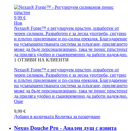
9,99 €
Нов
Nexus® Forge™ е регулируем пръстен, изработен от
черен силикон. Разработен е за лесна употреба, сигурно
и плътно прилепване и по-силна ерекция. Благодарение
на усъвършенстваната система за плъзгане, прилягането
може да бъде персонализирано, така че пенис пръстенът
да приляга удобно и същевременно да работи надеждно.
1
ОТЗИВИ НА КЛИЕНТИ
Nexus® Forge™ е регулируем пръстен, изработен от
черен силикон. Разработен е за лесна употреба, сигурно
и плътно прилепване и по-силна ерекция. Благодарение
на усъвършенстваната система за плъзгане, прилягането
може да бъде персонализирано, така че пенис пръстенът
да приляга удобно и същевременно да работи надеждно.
Още
9,99 €
Добави в количката
Количка за пазаруване
Nexus Douche Pro - Анален душ с извита