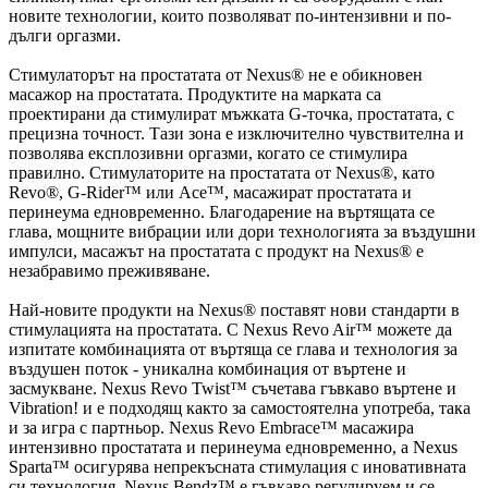
новите технологии, които позволяват по-интензивни и по-
дълги оргазми.
Стимулаторът на простатата от Nexus® не е обикновен
масажор на простатата. Продуктите на марката са
проектирани да стимулират мъжката G-точка, простатата, с
прецизна точност. Тази зона е изключително чувствителна и
позволява експлозивни оргазми, когато се стимулира
правилно. Стимулаторите на простатата от Nexus®, като
Revo®, G-Rider™ или Ace™, масажират простатата и
перинеума едновременно. Благодарение на въртящата се
глава, мощните вибрации или дори технологията за въздушни
импулси, масажът на простатата с продукт на Nexus® е
незабравимо преживяване.
Най-новите продукти на Nexus® поставят нови стандарти в
стимулацията на простатата. С Nexus Revo Air™ можете да
изпитате комбинацията от въртяща се глава и технология за
въздушен поток - уникална комбинация от въртене и
засмукване. Nexus Revo Twist™ съчетава гъвкаво въртене и
Vibration! и е подходящ както за самостоятелна употреба, така
и за игра с партньор. Nexus Revo Embrace™ масажира
интензивно простатата и перинеума едновременно, а Nexus
Sparta™ осигурява непрекъсната стимулация с иновативната
си технология. Nexus Bendz™ е гъвкаво регулируем и се