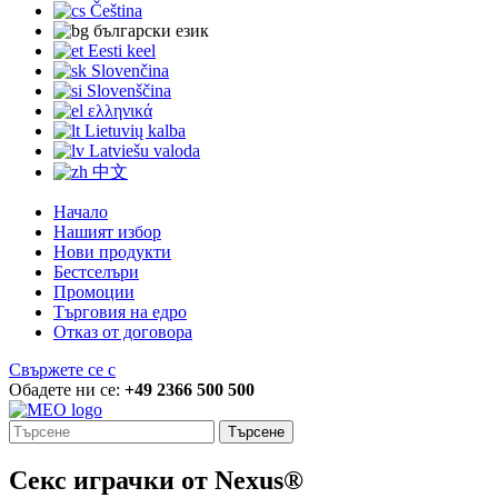
Čeština
български език
Eesti keel
Slovenčina
Slovenščina
ελληνικά
Lietuvių kalba
Latviešu valoda
中文
Начало
Нашият избор
Нови продукти
Бестселъри
Промоции
Търговия на едро
Отказ от договора
Свържете се с
Обадете ни се:
+49 2366 500 500
Търсене
Секс играчки от Nexus®