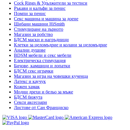
Cock Rings & Удължители за тестиси
Ръкави и калъфи за пенис
Помпи за пенис
Секс машина и машина за доене
Шибани машини HiSmith
Стимулиране на зърното
Магазин за робство
БДСМ маски и нагръдници
Клетки за целомъдрие и колани за целомъдрие
Анални душове
BDSM мебели и секс мебели
Електрическа стимулация
Бичове, камшици и лопатки
БДСМ секс играчки
Магазин за игра на човешки кученца
Латекс и каучук
Кожен хамак
Модни дрехи и бельо за мъже
БДСМ бижута
Секси аксесоари
Листове от Сан Франциско