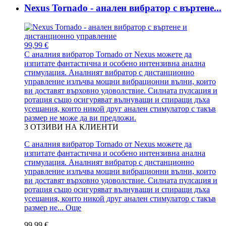
Nexus Tornado - анален вибратор с въртене...
99,99 €
С аналния вибратор Tornado от Nexus можете да
изпитате фантастична и особено интензивна анална
стимулация. Аналният вибратор с дистанционно
управление излъчва мощни вибрационни вълни, които
ви доставят върховно удоволствие. Силната пулсация и
ротация също осигуряват вълнуващи и спиращи дъха
усещания, които никой друг анален стимулатор с такъв
размер не може да ви предложи.
3
ОТЗИВИ НА КЛИЕНТИ
С аналния вибратор Tornado от Nexus можете да
изпитате фантастична и особено интензивна анална
стимулация. Аналният вибратор с дистанционно
управление излъчва мощни вибрационни вълни, които
ви доставят върховно удоволствие. Силната пулсация и
ротация също осигуряват вълнуващи и спиращи дъха
усещания, които никой друг анален стимулатор с такъв
размер не...
Още
99,99 €