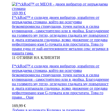
169,99 €
F*ckRod™ е солиден двоен вибратор, изработен от
неръждаема стомана, който ви осигурява
безкомпромисна стимулация, точен натиск и силна
кулминация - самостоятелно или в двойка. Благодарение
на голямото му тегло, огледално гладката му повърхност
и двата изпъкнали гладника, всяко движение се предава
нефилтрирано към G-точката или простатата. Това го
прави една от най-интензивните метални секс играчки в
нашата гама.
11
ОТЗИВИ НА КЛИЕНТИ
F*ckRod™ е солиден двоен вибратор, изработен от
неръждаема стомана, който ви осигурява
безкомпромисна стимулация, точен натиск и силна
кулминация - самостоятелно или в двойка. Благодарение
на голямото му тегло, огледално гладката му повърхност
и двата изпъкнали гладника, всяко движение се предава
нефилтрирано към G-точката или простатата. Това го
прави...
Още
169,99 €
Добави в количката
Количка за пазаруване