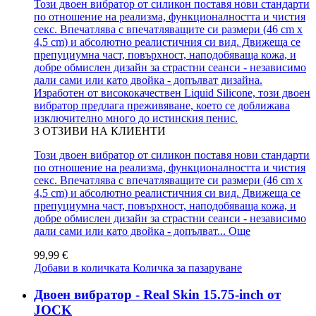
Този двоен вибратор от силикон поставя нови стандарти
по отношение на реализма, функционалността и чистия
секс. Впечатлява с впечатляващите си размери (46 cm x
4,5 cm) и абсолютно реалистичния си вид. Движеща се
препуциумна част, повърхност, наподобяваща кожа, и
добре обмислен дизайн за страстни сеанси - независимо
дали сами или като двойка - допълват дизайна.
Изработен от висококачествен Liquid Silicone, този двоен
вибратор предлага преживяване, което се доближава
изключително много до истинския пенис.
3
ОТЗИВИ НА КЛИЕНТИ
Този двоен вибратор от силикон поставя нови стандарти
по отношение на реализма, функционалността и чистия
секс. Впечатлява с впечатляващите си размери (46 cm x
4,5 cm) и абсолютно реалистичния си вид. Движеща се
препуциумна част, повърхност, наподобяваща кожа, и
добре обмислен дизайн за страстни сеанси - независимо
дали сами или като двойка - допълват...
Още
99,99 €
Добави в количката
Количка за пазаруване
Двоен вибратор - Real Skin 15.75-inch от
JOCK