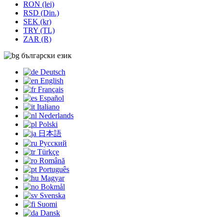
RON (lei)
RSD (Din.)
SEK (kr)
TRY (TL)
ZAR (R)
български език
Deutsch
English
Français
Español
Italiano
Nederlands
Polski
日本語
Русский
Türkçe
Română
Português
Magyar
Bokmål
Svenska
Suomi
Dansk