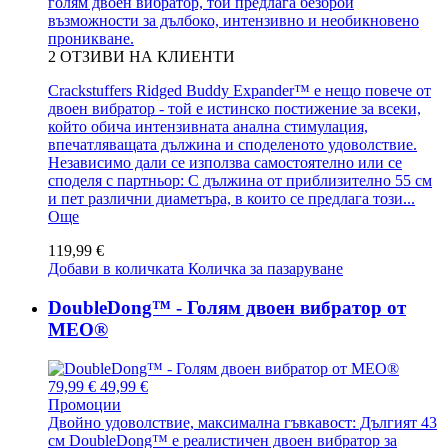
голям двоен вибратор, той предлага безброй
възможности за дълбоко, интензивно и необикновено
проникване.
2
ОТЗИВИ НА КЛИЕНТИ
Crackstuffers Ridged Buddy Expander™ е нещо повече от
двоен вибратор - той е истинско постижение за всеки,
който обича интензивната анална стимулация,
впечатляващата дължина и споделеното удоволствие.
Независимо дали се използва самостоятелно или се
споделя с партньор: С дължина от приблизително 55 см
и пет различни диаметъра, в които се предлага този...
Още
119,99 €
Добави в количката
Количка за пазаруване
DoubleDong™ - Голям двоен вибратор от
MEO®
79,99 €
49,99 €
Промоции
Двойно удоволствие, максимална гъвкавост: Дългият 43
см DoubleDong™ е реалистичен двоен вибратор за