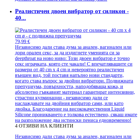
Реалистичен двоен вибратор от силикон -
40...
79,99 €
Независимо дали става дума за анален, вагинален или
дори орален секс, за да издигнете уменията си за
deepthroat на ново ниво: Този двоен вибратор е точно
секс играчката, която сте чакали! С впечатляващите си
размери от 40 cm x 4 cm и невероятно реалистичен
външен вид, той поставя напълно нови стандарти,
когато става въпрос за двойни вибратори. Подвижната
препуциума, повърхността, наподобяваща кожа, и
абсолютно гъвкавият материал гарантират интензивни,
страстни кулминации - независимо дали се
наслаждавате на двойния вибратор сами, или като
двойка. Благодарение на висококачествения Liquid
Silicone проникването е толкова естествено, сякаш имате
на разположение два истински пениса едновременно!
4
ОТЗИВИ НА КЛИЕНТИ
Независимо дали става дума за анален, вагинален или