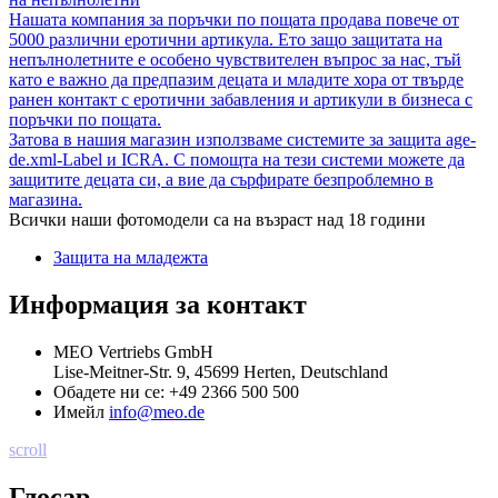
Нашата компания за поръчки по пощата продава повече от
5000 различни еротични артикула. Ето защо защитата на
непълнолетните е особено чувствителен въпрос за нас, тъй
като е важно да предпазим децата и младите хора от твърде
ранен контакт с еротични забавления и артикули в бизнеса с
поръчки по пощата.
Затова в нашия магазин използваме системите за защита age-
de.xml-Label и ICRA. С помощта на тези системи можете да
защитите децата си, а вие да сърфирате безпроблемно в
магазина.
Всички наши фотомодели са на възраст над 18 години
Защита на младежта
Информация за контакт
MEO Vertriebs GmbH
Lise-Meitner-Str. 9, 45699 Herten, Deutschland
Обадете ни се:
+49 2366 500 500
Имейл
info@meo.de
scroll
Глосар