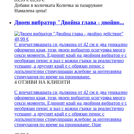
Добави в количката
Количка за пазаруване
Намалена цена!
Двоен вибратор "Двойна глава - двойно...
49,99 €
С впечатляващата си дължина от 42 см и два уникално
оформени края, този двоен вибратор осигурява много
секси моменти. Единият край на двойния вибратор е с
необрязан пенис и вал с кожни гънки за реалистично
усещане, а другият край е с обрязан пенис с
допълнителни стимулиращи жлебове за интензивна
стимулация по време на проникване.
4
ОТЗИВИ НА КЛИЕНТИ
С впечатляващата си дължина от 42 см и два уникално
оформени края, този двоен вибратор осигурява много
секси моменти. Единият край на двойния вибратор е с
необрязан пенис и вал с кожни гънки за реалистично
усещане, а другият край е с обрязан пенис с
допълнителни стимулиращи жлебове за интензивна
стимулация по време на проникване.
Още