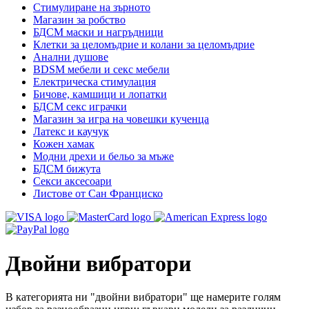
Стимулиране на зърното
Магазин за робство
БДСМ маски и нагръдници
Клетки за целомъдрие и колани за целомъдрие
Анални душове
BDSM мебели и секс мебели
Електрическа стимулация
Бичове, камшици и лопатки
БДСМ секс играчки
Магазин за игра на човешки кученца
Латекс и каучук
Кожен хамак
Модни дрехи и бельо за мъже
БДСМ бижута
Секси аксесоари
Листове от Сан Франциско
Двойни вибратори
В категорията ни "двойни вибратори" ще намерите голям