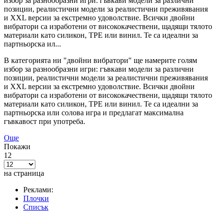
избор за разнообразни игри: гъвкави модели за различни
позиции, реалистични модели за реалистични преживявания
и XXL версии за екстремно удоволствие. Всички двойни
вибратори са изработени от висококачествени, щадящи тялото
материали като силикон, TPE или винил. Те са идеални за
партньорска ил...
В категорията ни "двойни вибратори" ще намерите голям
избор за разнообразни игри: гъвкави модели за различни
позиции, реалистични модели за реалистични преживявания
и XXL версии за екстремно удоволствие. Всички двойни
вибратори са изработени от висококачествени, щадящи тялото
материали като силикон, TPE или винил. Те са идеални за
партньорска или солова игра и предлагат максимална
гъвкавост при употреба.
Още
Покажи
12
на страница
Реклами:
Плочки
Списък