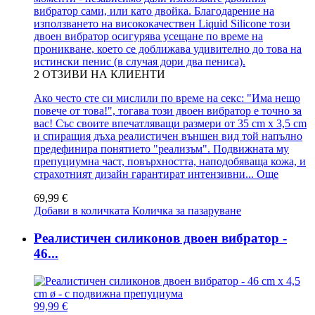
вибратор сами, или като двойка. Благодарение на
използването на висококачествен Liquid Silicone този
двоен вибратор осигурява усещане по време на
проникване, което се доближава удивително до това на
истински пенис (в случая дори два пениса).
2
ОТЗИВИ НА КЛИЕНТИ
Ако често сте си мислили по време на секс: "Има нещо
повече от това!", тогава този двоен вибратор е точно за
вас! Със своите впечатляващи размери от 35 cm x 3,5 cm
и спиращия дъха реалистичен външен вид той напълно
предефинира понятието "реализъм". Подвижната му
препуциумна част, повърхността, наподобяваща кожа, и
страхотният дизайн гарантират интензивни...
Още
69,99 €
Добави в количката
Количка за пазаруване
Реалистичен силиконов двоен вибратор -
46...
99,99 €