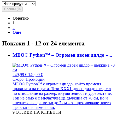
Сравни (
0
)
Обратно
1
2
Още
Покажи 1 - 12 от 24 елемента
MEO® Python™ – Огромен двоен дилдо –...
249,99 €
149,99 €
Скоро
Промоции
MEO® Python™ е огромен дилдо, който променя
правилата на играта. Този XXXL двоен дилдо е върхът
по отношение на размер, внушителност и удоволствие.
Той не само е с впечатляваща дължина от 70 см, но и
впечатлява с диаметър до 7 см – за преживяване, което
ще остане в паметта ви.
9
ОТЗИВИ НА КЛИЕНТИ