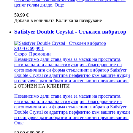
ценят голям дилдо.
Още
59,99 €
Добави в количката
Количка за пазаруване
Satisfyer Double Crystal - Стъклен вибратор
89,99 €
69,99 €
Скоро
Промоции
Независимо дали става дума за масаж на простатата,
вагинална или анална стимулация - благодарение на
ергономичната си форма стъкленият вибратор Satisfyer
Double Crystal се адаптира перфектно към вашите нужди
и осигурява разнообразни и интензивни преживявания.
2
ОТЗИВИ НА КЛИЕНТИ
Независимо дали става дума за масаж на простатата,
вагинална или анална стимулация - благодарение на
ергономичната си форма стъкленият вибратор Satisfyer
Double Crystal се адаптира перфектно към вашите нужди
и осигурява разнообразни и интензивни преживявания.
Още
89,99 €
69,99 €