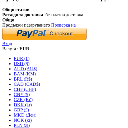
Общо статии
Разходи за доставка
безплатна доставка
Общо
Продължи пазаруването
Проверка на
Вход
Валута :
EUR
EUR (€)
USD ($)
AUD (AU$)
BAM (KM)
BRL (R$)
CAD (CAD$)
CHF (CHF)
CNY (¥)
CZK (Kč)
DKK (kr)
GBP (£)
MKD (Ден)
NOK (kr)
PLN (zł)