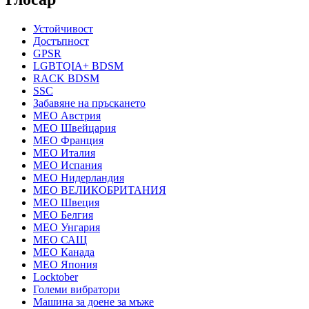
Устойчивост
Достъпност
GPSR
LGBTQIA+ BDSM
RACK BDSM
SSC
Забавяне на пръскането
MEO Австрия
MEO Швейцария
MEO Франция
MEO Италия
MEO Испания
MEO Нидерландия
MEO ВЕЛИКОБРИТАНИЯ
MEO Швеция
MEO Белгия
MEO Унгария
MEO САЩ
MEO Канада
MEO Япония
Locktober
Големи вибратори
Машина за доене за мъже