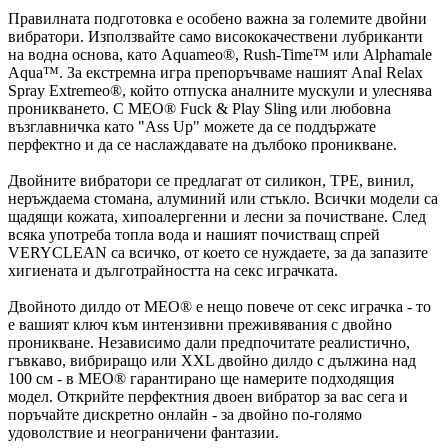
Правилната подготовка е особено важна за големите двойни
вибратори. Използвайте само висококачествени лубриканти
на водна основа, като Aquameo®, Rush-Time™ или Alphamale
Aqua™. За екстремна игра препоръчваме нашият Anal Relax
Spray Extremeo®, който отпуска аналните мускули и улеснява
проникването. С MEO® Fuck & Play Sling или любовна
възглавничка като "Ass Up" можете да се поддържате
перфектно и да се наслаждавате на дълбоко проникване.
Двойните вибратори се предлагат от силикон, TPE, винил,
неръждаема стомана, алуминий или стъкло. Всички модели са
щадящи кожата, хипоалергенни и лесни за почистване. След
всяка употреба топла вода и нашият почистващ спрей
VERYCLEAN са всичко, от което се нуждаете, за да запазите
хигиената и дълготрайността на секс играчката.
Двойното дилдо от MEO® е нещо повече от секс играчка - то
е вашият ключ към интензивни преживявания с двойно
проникване. Независимо дали предпочитате реалистично,
гъвкаво, вибриращо или XXL двойно дилдо с дължина над
100 см - в MEO® гарантирано ще намерите подходящия
модел. Открийте перфектния двоен вибратор за вас сега и
поръчайте дискретно онлайн - за двойно по-голямо
удоволствие и неограничени фантазии.