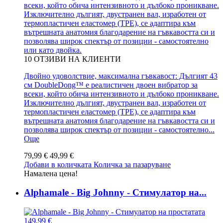
всеки, който обича интензивното и дълбоко проникване.
Изключително дългият, двустранен вал, изработен от
термопластичен еластомер (TPE), се адаптира към
вътрешната анатомия благодарение на гъвкавостта си и
позволява широк спектър от позиции - самостоятелно
или като двойка.
10
ОТЗИВИ НА КЛИЕНТИ
Двойно удоволствие, максимална гъвкавост: Дългият 43
см DoubleDong™ е реалистичен двоен вибратор за
всеки, който обича интензивното и дълбоко проникване.
Изключително дългият, двустранен вал, изработен от
термопластичен еластомер (TPE), се адаптира към
вътрешната анатомия благодарение на гъвкавостта си и
позволява широк спектър от позиции - самостоятелно...
Още
79,99 €
49,99 €
Добави в количката
Количка за пазаруване
Намалена цена!
Alphamale - Big Johnny - Стимулатор на...
149,99 €