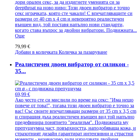
дори орален секс, за да издигнете уменията си за
deepthroat на ново ниво: Този двоен вибратор е точно
секс играчката, която сте чакали! С впечатляващите си
размери от 40 cm x 4 cm и невероятно реалистичен
външен вид, той поставя напълно нови стандарти,
когато става въпрос за двойни вибратори. Подвижната...
Още
79,99 €
Добави в количката
Количка за пазаруване
Реалистичен двоен вибратор от силикон -
35...
69,99 €
Ако често сте си мислили по време на секс: "Има нещо
повече от това!", тогава този двоен вибратор е точно за
вас! Със своите впечатляващи размери от 35 cm x 3,5 cm
и спиращия дъха реалистичен външен вид той напълно
предефинира понятието "реализъм". Подвижната му
препуциумна част, повърхността, наподобяваща кожа, и
страхотният дизайн гарантират интензивни и страстни
моменти - независимо дали използвате двойния