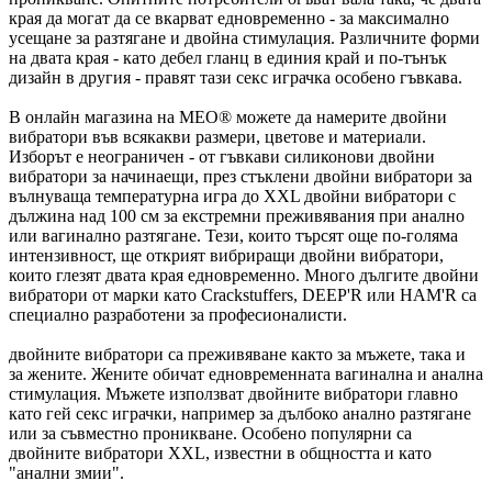
края да могат да се вкарват едновременно - за максимално
усещане за разтягане и двойна стимулация. Различните форми
на двата края - като дебел гланц в единия край и по-тънък
дизайн в другия - правят тази секс играчка особено гъвкава.
В онлайн магазина на MEO® можете да намерите двойни
вибратори във всякакви размери, цветове и материали.
Изборът е неограничен - от гъвкави силиконови двойни
вибратори за начинаещи, през стъклени двойни вибратори за
вълнуваща температурна игра до XXL двойни вибратори с
дължина над 100 см за екстремни преживявания при анално
или вагинално разтягане. Тези, които търсят още по-голяма
интензивност, ще открият вибриращи двойни вибратори,
които глезят двата края едновременно. Много дългите двойни
вибратори от марки като Crackstuffers, DEEP'R или HAM'R са
специално разработени за професионалисти.
двойните вибратори са преживяване както за мъжете, така и
за жените. Жените обичат едновременната вагинална и анална
стимулация. Мъжете използват двойните вибратори главно
като гей секс играчки, например за дълбоко анално разтягане
или за съвместно проникване. Особено популярни са
двойните вибратори XXL, известни в общността и като
"анални змии".