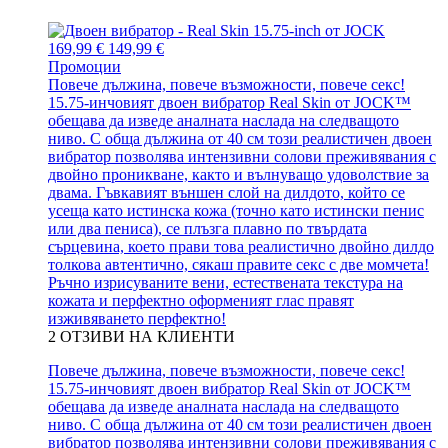
169,99 €
149,99 €
Промоции
Повече дължина, повече възможности, повече секс!
15.75-инчовият двоен вибратор Real Skin от JOCK™
обещава да изведе аналната наслада на следващото
ниво. С обща дължина от 40 см този реалистичен двоен
вибратор позволява интензивни солови преживявания с
двойно проникване, както и вълнуващо удоволствие за
двама. Гъвкавият външен слой на дилдото, който се
усеща като истинска кожа (точно като истински пенис
или два пениса), се плъзга плавно по твърдата
сърцевина, което прави това реалистично двойно дилдо
толкова автентично, сякаш правите секс с две момчета!
Ръчно изрисуваните вени, естествената текстура на
кожата и перфектно оформеният глас правят
изживяването перфектно!
2
ОТЗИВИ НА КЛИЕНТИ
Повече дължина, повече възможности, повече секс!
15.75-инчовият двоен вибратор Real Skin от JOCK™
обещава да изведе аналната наслада на следващото
ниво. С обща дължина от 40 см този реалистичен двоен
вибратор позволява интензивни солови преживявания с