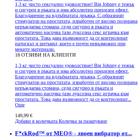
1,3 кг чисто сексуално удоволствие! Big Johnny е тежък
и сигурен в ръката и има абсолютно прецизен ефект.
Благодарение на вдлъбнатата дръжка, С-образният
стимулатор на простатата, изработен от високо полирана
неръждаема стомана, седи сигурно в ръката и
автоматично насочва тази луксозна секс играчка към
простатата. Това дава възможност да се контролират
натискът и ритъмът, което е почти невъзможно при
меките материали.
18
ОТЗИВИ НА КЛИЕНТИ
1,3 кг чисто сексуално удоволствие! Big Johnny е тежък
и сигурен в ръката и има абсолютно прецизен ефект.
Благодарение на вдлъбнатата дръжка, С-образният
стимулатор на простатата, изработен от високо полирана
неръждаема стомана, седи сигурно в ръката и
автоматично насочва тази луксозна секс играчка към
простатата. Това дава възможност да се контролират...
Още
149,99 €
Добави в количката
Количка за пазаруване
F*ckRod™ от MEO® - двоен вибратор от...