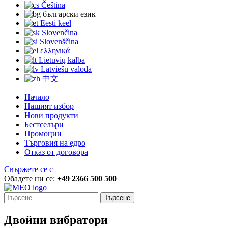
Čeština
български език
Eesti keel
Slovenčina
Slovenščina
ελληνικά
Lietuvių kalba
Latviešu valoda
中文
Начало
Нашият избор
Нови продукти
Бестселъри
Промоции
Търговия на едро
Отказ от договора
Свържете се с
Обадете ни се:
+49 2366 500 500
Търсене
Двойни вибратори