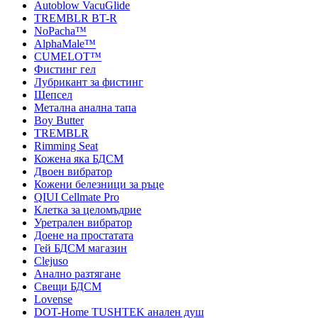
Autoblow VacuGlide
TREMBLR BT-R
NoPacha™
AlphaMale™
CUMELOT™
Фистинг гел
Лубрикант за фистинг
Щепсел
Метална анална тапа
Boy Butter
TREMBLR
Rimming Seat
Кожена яка БДСМ
Двоен вибратор
Кожени белезници за ръце
QIUI Cellmate Pro
Клетка за целомъдрие
Уретрален вибратор
Доене на простатата
Гей БДСМ магазин
Clejuso
Анално разтягане
Свещи БДСМ
Lovense
DOT-Home TUSHTEK анален душ