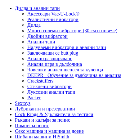
Дилда и анални тапи
Аксесоари Vac-U-Lock®
Реалистични вибратори
Дилда
Много големи вибратори (30 см и повече)
Двойни вибратори
Анални тапи
Надуваеми вибратори и анални тапи
Заключващи се butt plug
Анално разширяване
Анална игра в дълбочина
Човешки анален щепсел за кученца
DEEPR - Обучение за дълбочина на анализа
Crackstuffers
Стъклени вибратори
Луксозни анални тапи
Packer
Sextoys
Лубриканти и презервативи
Cock Rings & Удължители за тестиси
Ръкави и калъфи за пенис
Помпи за пенис
Секс машина и машина за доене
Шибани машини HiSmith