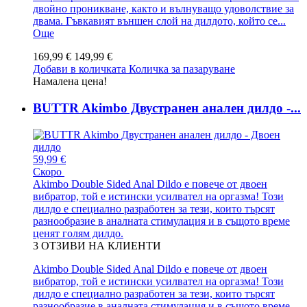
двойно проникване, както и вълнуващо удоволствие за
двама. Гъвкавият външен слой на дилдото, който се...
Още
169,99 €
149,99 €
Добави в количката
Количка за пазаруване
Намалена цена!
BUTTR Akimbo Двустранен анален дилдо -...
59,99 €
Скоро
Akimbo Double Sided Anal Dildo е повече от двоен
вибратор, той е истински усилвател на оргазма! Този
дилдо е специално разработен за тези, които търсят
разнообразие в аналната стимулация и в същото време
ценят голям дилдо.
3
ОТЗИВИ НА КЛИЕНТИ
Akimbo Double Sided Anal Dildo е повече от двоен
вибратор, той е истински усилвател на оргазма! Този
дилдо е специално разработен за тези, които търсят
разнообразие в аналната стимулация и в същото време