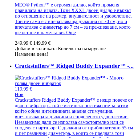
MEO® Python™ е огромен дилдо, който променя
правилата на играта. Този XXXL двоен дилдо е върхът
по отношение на размер, внушителност и удоволствие.
Той не само е с впечатляваща дължина от 70 см, но и
впечатлява с диаметър до 7 см – за преживяване, което
ще остане в паметта ви.
Още
249,99 €
149,99 €
Добави в количката
Количка за пазаруване
Намалена цена!
Crackstuffers™ Ridged Buddy Expander™ -...
119,99 €
Нов
Crackstuffers Ridged Buddy Expander™ е нещо повече от
двоен вибратор - той е истинско постижение за всеки,
който обича интензивната анална стимулация,
впечатляващата дължина и споделеното удоволствие.
Независимо дали се използва самостоятелно или се
споделя с партньор: С дължина от приблизително 55 см
и пет различни диаметъра, в които се предлага този