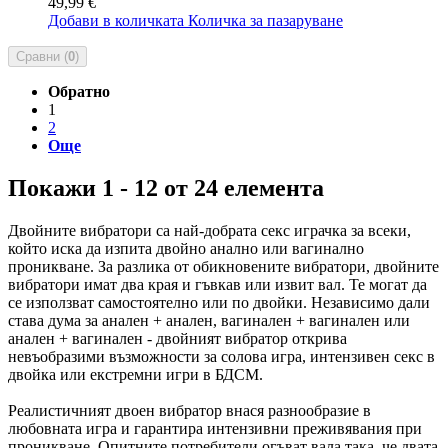
49,99 €
Добави в количката
Количка за пазаруване
Сравни (
0
)
Обратно
1
2
Още
Покажи 1 - 12 от 24 елемента
Двойните вибратори са най-добрата секс играчка за всеки,
който иска да изпита двойно анално или вагинално
проникване. За разлика от обикновените вибратори, двойните
вибратори имат два края и гъвкав или извит вал. Те могат да
се използват самостоятелно или по двойки. Независимо дали
става дума за анален + анален, вагинален + вагинален или
анален + вагинален - двойният вибратор открива
невъобразими възможности за солова игра, интензивен секс в
двойка или екстремни игри в БДСМ.
Реалистичният двоен вибратор внася разнообразие в
любовната игра и гарантира интензивни преживявания при
проникване. Опитните потребители огъват вала така, че двата