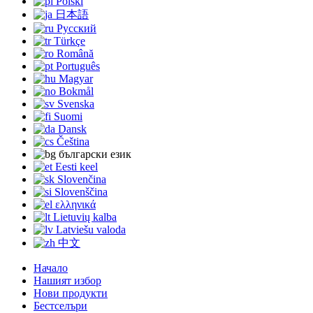
Polski
日本語
Русский
Türkçe
Română
Português
Magyar
Bokmål
Svenska
Suomi
Dansk
Čeština
български език
Eesti keel
Slovenčina
Slovenščina
ελληνικά
Lietuvių kalba
Latviešu valoda
中文
Начало
Нашият избор
Нови продукти
Бестселъри