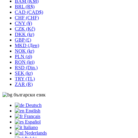
BAM (KM)
BRL (R$)
CAD (CAD$)
CHF (CHF)
CNY (¥)
CZK (Kč)
DKK (kr)
GBP (£)
MKD (Ден)
NOK (kr)
PLN (zł)
RON (lei)
RSD (Din.)
SEK (kr)
TRY (TL)
ZAR (R)
български език
Deutsch
English
Français
Español
Italiano
Nederlands