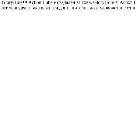
GloryHole™ Action Lube е създаден за това. GloryHole™ Action 
кант осигурява така важната допълнителна доза удоволствие от п