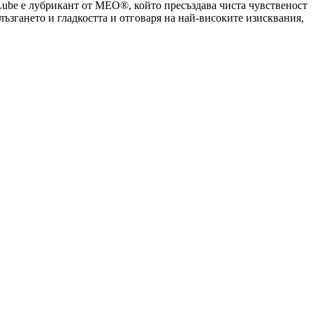
Lube е лубрикант от MEO®, който пресъздава чиста чувственост
лъзгането и гладкостта и отговаря на най-високите изисквания,