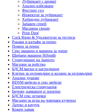
Лубрикант с аромат
Анално избелване
Фистинг гел
Инжектор за лубрикант
Хибриден лубрикант
Забавен спрей
Масажни свещи
Pixie Dust
Cock Rings & Удължители за тестиси
Ръкави и калъфи за пенис
Помпи за пенис
Секс машина и машина за доене
Шибани машини HiSmith
Стимулиране на зърното
Магазин за робство
БДСМ маски и нагръдници
Клетки за целомъдрие и колани за целомъдрие
Анални душове
BDSM мебели и секс мебели
Електрическа стимулация
Бичове, камшици и лопатки
БДСМ секс играчки
Магазин за игра на човешки кученца
Латекс и каучук
Кожен хамак