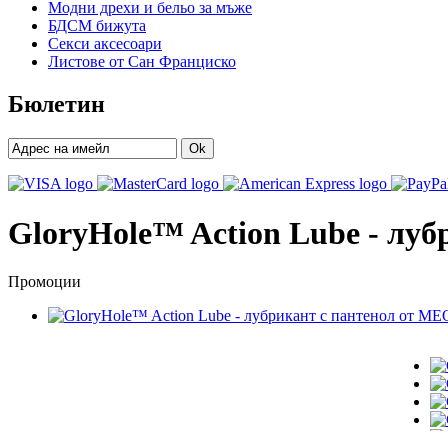
Модни дрехи и бельо за мъже
БДСМ бижута
Секси аксесоари
Листове от Сан Франциско
Бюлетин
Ok
GloryHole™ Action Lube - лу
Промоции