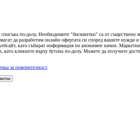
 списъка по-долу. Необходимите "бисквитки" са от съществено з
магат да разработим онлайн офертата си според вашите нужди и 
 уебсайт, като събират информация по анонимен начин. Маркети
, като кликнете върху бутона по-долу. Можете да получите достъ
ика за поверителност
.
квитки