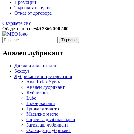
Промоции
Търговия на едро
Отказ от договора
Свържете се с
Обадете ни се:
+49 2366 500 500
Търсене
Анален лубрикант
Дилда и анални тапи
Sextoys
Лубриканти и презервативи
Anal Relax Spray
Анален лубрикант
Лубрикант
Lube
Презервативи
Грижа за тялото
Масажно масло
Спрей за дълбоко гърло
Загряващ лубрикант
Охлаждащ лубрикант