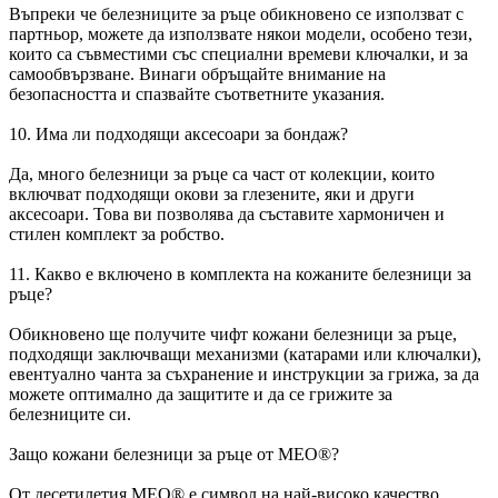
Въпреки че белезниците за ръце обикновено се използват с
партньор, можете да използвате някои модели, особено тези,
които са съвместими със специални времеви ключалки, и за
самообвързване. Винаги обръщайте внимание на
безопасността и спазвайте съответните указания.
10. Има ли подходящи аксесоари за бондаж?
Да, много белезници за ръце са част от колекции, които
включват подходящи окови за глезените, яки и други
аксесоари. Това ви позволява да съставите хармоничен и
стилен комплект за робство.
11. Какво е включено в комплекта на кожаните белезници за
ръце?
Обикновено ще получите чифт кожани белезници за ръце,
подходящи заключващи механизми (катарами или ключалки),
евентуално чанта за съхранение и инструкции за грижа, за да
можете оптимално да защитите и да се грижите за
белезниците си.
Защо кожани белезници за ръце от MEO®?
От десетилетия MEO® е символ на най-високо качество,