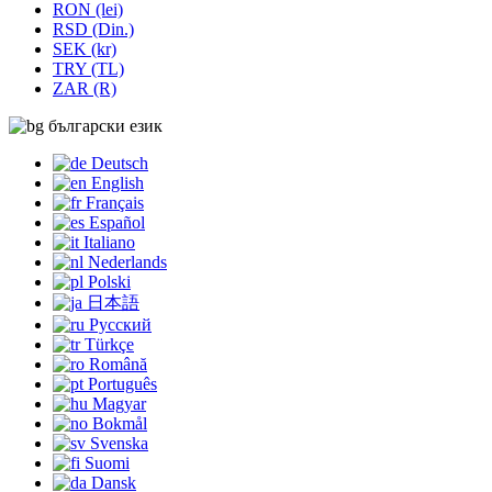
RON (lei)
RSD (Din.)
SEK (kr)
TRY (TL)
ZAR (R)
български език
Deutsch
English
Français
Español
Italiano
Nederlands
Polski
日本語
Русский
Türkçe
Română
Português
Magyar
Bokmål
Svenska
Suomi
Dansk