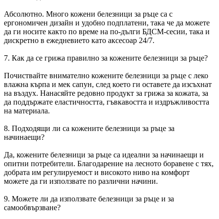
Абсолютно. Много кожени белезници за ръце са с
ергономичен дизайн и удобно подплатени, така че да можете
да ги носите както по време на по-дълги БДСМ-сесии, така и
дискретно в ежедневието като аксесоар 24/7.
7. Как да се грижа правилно за кожените белезници за ръце?
Почиствайте внимателно кожените белезници за ръце с леко
влажна кърпа и мек сапун, след което ги оставете да изсъхнат
на въздух. Нанасяйте редовно продукт за грижа за кожата, за
да поддържате еластичността, гъвкавостта и издръжливостта
на материала.
8. Подходящи ли са кожените белезници за ръце за
начинаещи?
Да, кожените белезници за ръце са идеални за начинаещи и
опитни потребители. Благодарение на лесното боравене с тях,
добрата им регулируемост и високото ниво на комфорт
можете да ги използвате по различни начини.
9. Можете ли да използвате белезници за ръце и за
самообвързване?