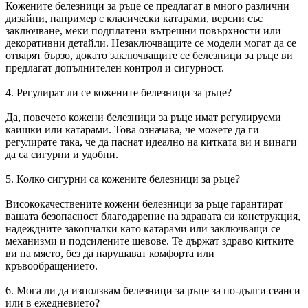
Кожените белезници за ръце се предлагат в много различни
дизайни, например с класически катарами, версии със
заключване, меки подплатени вътрешни повърхности или
декоративни детайли. Незаключващите се модели могат да се
отварят бързо, докато заключващите се белезници за ръце ви
предлагат допълнителен контрол и сигурност.
4. Регулират ли се кожените белезници за ръце?
Да, повечето кожени белезници за ръце имат регулируеми
каишки или катарами. Това означава, че можете да ги
регулирате така, че да паснат идеално на китката ви и винаги
да са сигурни и удобни.
5. Колко сигурни са кожените белезници за ръце?
Висококачествените кожени белезници за ръце гарантират
вашата безопасност благодарение на здравата си конструкция,
надеждните закопчалки като катарами или заключващи се
механизми и подсилените шевове. Те държат здраво китките
ви на място, без да нарушават комфорта или
кръвообращението.
6. Мога ли да използвам белезници за ръце за по-дълги сеанси
или в ежедневието?