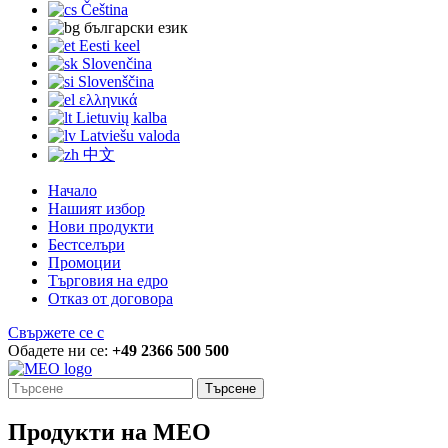
Čeština
български език
Eesti keel
Slovenčina
Slovenščina
ελληνικά
Lietuvių kalba
Latviešu valoda
中文
Начало
Нашият избор
Нови продукти
Бестселъри
Промоции
Търговия на едро
Отказ от договора
Свържете се с
Обадете ни се:
+49 2366 500 500
Търсене
Продукти на MEO