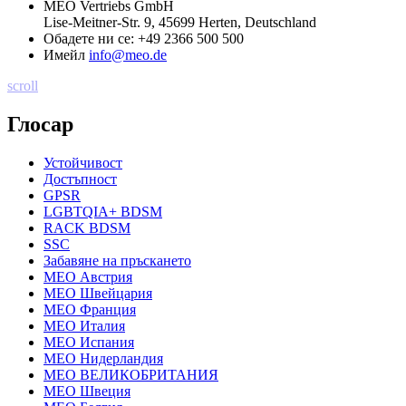
MEO Vertriebs GmbH
Lise-Meitner-Str. 9, 45699 Herten, Deutschland
Обадете ни се:
+49 2366 500 500
Имейл
info@meo.de
scroll
Глосар
Устойчивост
Достъпност
GPSR
LGBTQIA+ BDSM
RACK BDSM
SSC
Забавяне на пръскането
MEO Австрия
MEO Швейцария
MEO Франция
MEO Италия
MEO Испания
MEO Нидерландия
MEO ВЕЛИКОБРИТАНИЯ
MEO Швеция