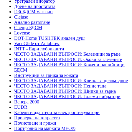
Уретрален вибратор
Доене на простатата
Гей БДСМ магазин
Clejuso
Анално разтягане
Свещи БДСМ
Lovense
DOT-Home TUSHTEK анален душ
VacuGlide от Autoblow
INTT - Едри лубриканти
ЧЕСТО ЗАДАВАНИ ВЪПРОСИ: Белезници за ръце
ЧЕСТО ЗАДАВАНИ ВЪПРОСИ: Окови за глезените
ЧЕСТО ЗАДАВАНИ ВЪПРОСИ: Кожени нашийници
БДСМ
Инструкции за грижа за кожата
ЧЕСТО ЗАДАВАНИ ВЪПРОСИ: Клетка за целомъдрие
ЧЕСТО ЗАДАВАНИ ВЪПРОСИ: Пенис тапа
ЧЕСТО ЗАДАВАНИ ВЪПРОСИ: Щипки за зърна
ЧЕСТО ЗАДАВАНИ ВЪПРОСИ: Големи вибратори
Венера 2000
EUDR
Кабели и адаптери за електростимулатори
Проверка на възрастта
Почистване и грижи
Портфолио на марката MEO®