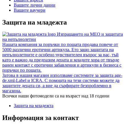
Вашите лични данни
Вашите ваучери
Защита на младежта
Изпращането на MEO и защитата
на непълнолетни
Нашата компания за поръчки по пощата продава повече от
5000 различни еротични артикула. Ето защо защитата на
непълнолетните е особено чувствителен въпрос за нас, тъй
като е важно да предпазим децата и младите хора от твърде
ранен контакт с еротични забавления и артикули в бизнеса с
поръчки по пощата.
Затова в нашия магазин използваме системите за защита age-
de.xml-Label и ICRA. С помощта на тези системи можете да
защитите децата си, а вие да сърфирате безпроблемно в
магазина.
Всички наши фотомодели са на възраст над 18 години
Защита на младежта
Информация за контакт