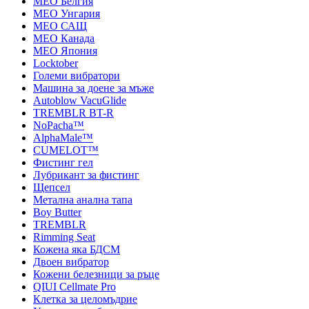
MEO Белгия
MEO Унгария
MEO САЩ
MEO Канада
MEO Япония
Locktober
Големи вибратори
Машина за доене за мъже
Autoblow VacuGlide
TREMBLR BT-R
NoPacha™
AlphaMale™
CUMELOT™
Фистинг гел
Лубрикант за фистинг
Щепсел
Метална анална тапа
Boy Butter
TREMBLR
Rimming Seat
Кожена яка БДСМ
Двоен вибратор
Кожени белезници за ръце
QIUI Cellmate Pro
Клетка за целомъдрие