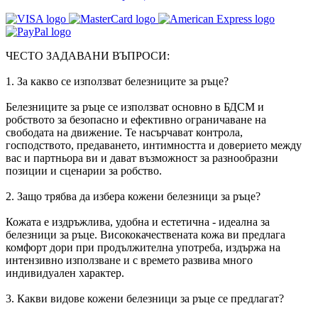
ЧЕСТО ЗАДАВАНИ ВЪПРОСИ:
1. За какво се използват белезниците за ръце?
Белезниците за ръце се използват основно в БДСМ и
робството за безопасно и ефективно ограничаване на
свободата на движение. Те насърчават контрола,
господството, предаването, интимността и доверието между
вас и партньора ви и дават възможност за разнообразни
позиции и сценарии за робство.
2. Защо трябва да избера кожени белезници за ръце?
Кожата е издръжлива, удобна и естетична - идеална за
белезници за ръце. Висококачествената кожа ви предлага
комфорт дори при продължителна употреба, издържа на
интензивно използване и с времето развива много
индивидуален характер.
3. Какви видове кожени белезници за ръце се предлагат?