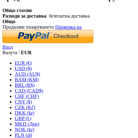
Общо статии
Разходи за доставка
безплатна доставка
Общо
Продължи пазаруването
Проверка на
Вход
Валута :
EUR
EUR (€)
USD ($)
AUD (AU$)
BAM (KM)
BRL (R$)
CAD (CAD$)
CHF (CHF)
CNY (¥)
CZK (Kč)
DKK (kr)
GBP (£)
MKD (Ден)
NOK (kr)
PLN (zł)