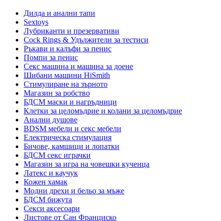
Дилда и анални тапи
Sextoys
Лубриканти и презервативи
Cock Rings & Удължители за тестиси
Ръкави и калъфи за пенис
Помпи за пенис
Секс машина и машина за доене
Шибани машини HiSmith
Стимулиране на зърното
Магазин за робство
БДСМ маски и нагръдници
Клетки за целомъдрие и колани за целомъдрие
Анални душове
BDSM мебели и секс мебели
Електрическа стимулация
Бичове, камшици и лопатки
БДСМ секс играчки
Магазин за игра на човешки кученца
Латекс и каучук
Кожен хамак
Модни дрехи и бельо за мъже
БДСМ бижута
Секси аксесоари
Листове от Сан Франциско