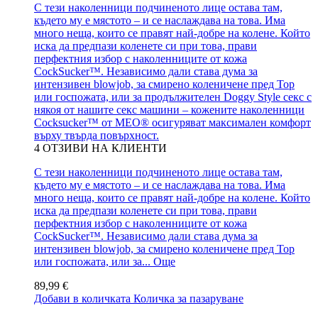
С тези наколенници подчиненото лице остава там,
където му е мястото – и се наслаждава на това. Има
много неща, които се правят най-добре на колене. Който
иска да предпази коленете си при това, прави
перфектния избор с наколенниците от кожа
CockSucker™. Независимо дали става дума за
интензивен blowjob, за смирено коленичене пред Top
или госпожата, или за продължителен Doggy Style секс с
някоя от нашите секс машини – кожените наколенници
Cocksucker™ от MEO® осигуряват максимален комфорт
върху твърда повърхност.
4
ОТЗИВИ НА КЛИЕНТИ
С тези наколенници подчиненото лице остава там,
където му е мястото – и се наслаждава на това. Има
много неща, които се правят най-добре на колене. Който
иска да предпази коленете си при това, прави
перфектния избор с наколенниците от кожа
CockSucker™. Независимо дали става дума за
интензивен blowjob, за смирено коленичене пред Top
или госпожата, или за...
Още
89,99 €
Добави в количката
Количка за пазаруване