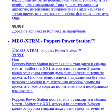
въздушния поток по целенасочен начин, точно когато е
необходимо изпомпване. Това дава възможност за
директно, интензивно възприемане на апликацията с
точно време, ясен контрол и особено фокусиран стимул.
Още
99,99 €
Добави в количката
Количка за пазаруване
MEO-XTRM - Poppers Power Station™
39,99 €
Нов
Poppers Power Station поставя нови стандарти и сбъдва
мечти! Snifferът с XXL отвор и иновативен 3-фазен
канал осигурява спиращ дъха силен ефект на течните
аромати. Изключително голямата алуминиева бутилка
позволява мощно и дълготрайно освобождаване на
ароматите, което води до по-интензивно и незабравимо
изживяване.
Poppers Power Station поставя нови стандарти и сбъдва
мечти! Snifferът с XXL отвор и иновативен 3-фазен
канал осигурява спиращ дъха силен ефект на течните