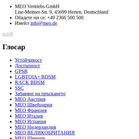
MEO Vertriebs GmbH
Lise-Meitner-Str. 9, 45699 Herten, Deutschland
Обадете ни се:
+49 2366 500 500
Имейл
info@meo.de
scroll
Глосар
Устойчивост
Достъпност
GPSR
LGBTQIA+ BDSM
RACK BDSM
SSC
Забавяне на пръскането
MEO Австрия
MEO Швейцария
MEO Франция
MEO Италия
MEO Испания
MEO Нидерландия
MEO ВЕЛИКОБРИТАНИЯ
MEO Швеция