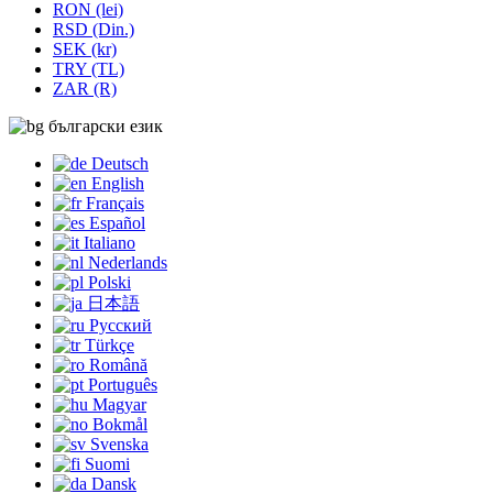
RON (lei)
RSD (Din.)
SEK (kr)
TRY (TL)
ZAR (R)
български език
Deutsch
English
Français
Español
Italiano
Nederlands
Polski
日本語
Русский
Türkçe
Română
Português
Magyar
Bokmål
Svenska
Suomi
Dansk