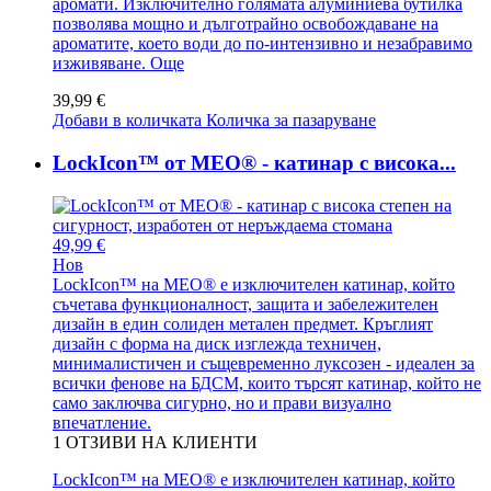
аромати. Изключително голямата алуминиева бутилка
позволява мощно и дълготрайно освобождаване на
ароматите, което води до по-интензивно и незабравимо
изживяване.
Още
39,99 €
Добави в количката
Количка за пазаруване
LockIcon™ от MEO® - катинар с висока...
49,99 €
Нов
LockIcon™ на MEO® е изключителен катинар, който
съчетава функционалност, защита и забележителен
дизайн в един солиден метален предмет. Кръглият
дизайн с форма на диск изглежда техничен,
минималистичен и същевременно луксозен - идеален за
всички фенове на БДСМ, които търсят катинар, който не
само заключва сигурно, но и прави визуално
впечатление.
1
ОТЗИВИ НА КЛИЕНТИ
LockIcon™ на MEO® е изключителен катинар, който