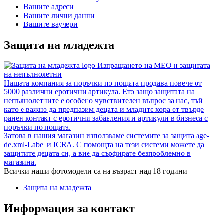
Вашите адреси
Вашите лични данни
Вашите ваучери
Защита на младежта
Изпращането на MEO и защитата
на непълнолетни
Нашата компания за поръчки по пощата продава повече от
5000 различни еротични артикула. Ето защо защитата на
непълнолетните е особено чувствителен въпрос за нас, тъй
като е важно да предпазим децата и младите хора от твърде
ранен контакт с еротични забавления и артикули в бизнеса с
поръчки по пощата.
Затова в нашия магазин използваме системите за защита age-
de.xml-Label и ICRA. С помощта на тези системи можете да
защитите децата си, а вие да сърфирате безпроблемно в
магазина.
Всички наши фотомодели са на възраст над 18 години
Защита на младежта
Информация за контакт