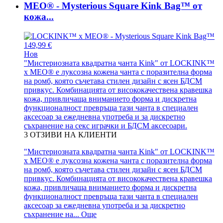
MEO® - Mysterious Square Kink Bag™ от
кожа...
149,99 €
Нов
"Мистериозната квадратна чанта Kink" от LOCKINK™
x MEO® е луксозна кожена чанта с поразителна форма
на ромб, която съчетава стилен дизайн с ясен БДСМ
привкус. Комбинацията от висококачествена кравешка
кожа, привличаща вниманието форма и дискретна
функционалност превръща тази чанта в специален
аксесоар за ежедневна употреба и за дискретно
съхранение на секс играчки и БДСМ аксесоари.
3
ОТЗИВИ НА КЛИЕНТИ
"Мистериозната квадратна чанта Kink" от LOCKINK™
x MEO® е луксозна кожена чанта с поразителна форма
на ромб, която съчетава стилен дизайн с ясен БДСМ
привкус. Комбинацията от висококачествена кравешка
кожа, привличаща вниманието форма и дискретна
функционалност превръща тази чанта в специален
аксесоар за ежедневна употреба и за дискретно
съхранение на...
Още