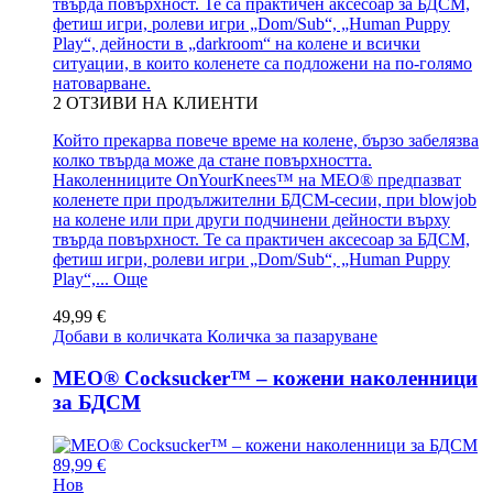
твърда повърхност. Те са практичен аксесоар за БДСМ,
фетиш игри, ролеви игри „Dom/Sub“, „Human Puppy
Play“, дейности в „darkroom“ на колене и всички
ситуации, в които коленете са подложени на по-голямо
натоварване.
2
ОТЗИВИ НА КЛИЕНТИ
Който прекарва повече време на колене, бързо забелязва
колко твърда може да стане повърхността.
Наколенниците OnYourKnees™ на MEO® предпазват
коленете при продължителни БДСМ-сесии, при blowjob
на колене или при други подчинени дейности върху
твърда повърхност. Те са практичен аксесоар за БДСМ,
фетиш игри, ролеви игри „Dom/Sub“, „Human Puppy
Play“,...
Още
49,99 €
Добави в количката
Количка за пазаруване
MEO® Cocksucker™ – кожени наколенници
за БДСМ
89,99 €
Нов