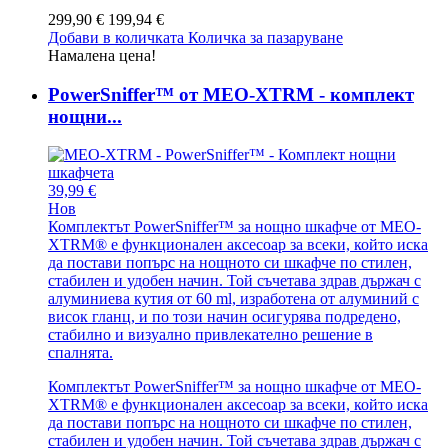
299,90 €
199,94 €
Добави в количката
Количка за пазаруване
Намалена цена!
PowerSniffer™ от MEO-XTRM - комплект
нощни...
39,99 €
Нов
Комплектът PowerSniffer™ за нощно шкафче от MEO-
XTRM® е функционален аксесоар за всеки, който иска
да постави попърс на нощното си шкафче по стилен,
стабилен и удобен начин. Той съчетава здрав държач с
алуминиева кутия от 60 ml, изработена от алуминий с
висок гланц, и по този начин осигурява подредено,
стабилно и визуално привлекателно решение в
спалнята.
Комплектът PowerSniffer™ за нощно шкафче от MEO-
XTRM® е функционален аксесоар за всеки, който иска
да постави попърс на нощното си шкафче по стилен,
стабилен и удобен начин. Той съчетава здрав държач с