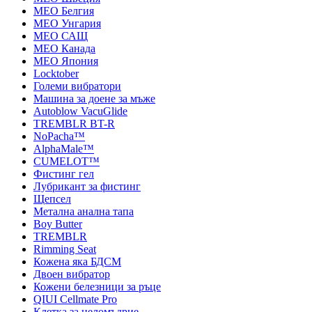
MEO Белгия
MEO Унгария
MEO САЩ
MEO Канада
MEO Япония
Locktober
Големи вибратори
Машина за доене за мъже
Autoblow VacuGlide
TREMBLR BT-R
NoPacha™
AlphaMale™
CUMELOT™
Фистинг гел
Лубрикант за фистинг
Щепсел
Метална анална тапа
Boy Butter
TREMBLR
Rimming Seat
Кожена яка БДСМ
Двоен вибратор
Кожени белезници за ръце
QIUI Cellmate Pro
Клетка за целомъдрие