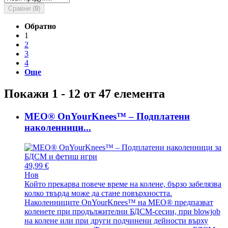
Сравни (
0
)
Обратно
1
2
3
4
Още
Покажи 1 - 12 от 47 елемента
MEO® OnYourKnees™ – Подплатени
наколенници...
49,99 €
Нов
Който прекарва повече време на колене, бързо забелязва
колко твърда може да стане повърхността.
Наколенниците OnYourKnees™ на MEO® предпазват
коленете при продължителни БДСМ-сесии, при blowjob
на колене или при други подчинени дейности върху