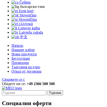
Čeština
български език
Eesti keel
Slovenčina
Slovenščina
ελληνικά
Lietuvių kalba
Latviešu valoda
中文
Начало
Нашият избор
Нови продукти
Бестселъри
Промоции
Търговия на едро
Отказ от договора
Свържете се с
Обадете ни се:
+49 2366 500 500
Търсене
Специални оферти