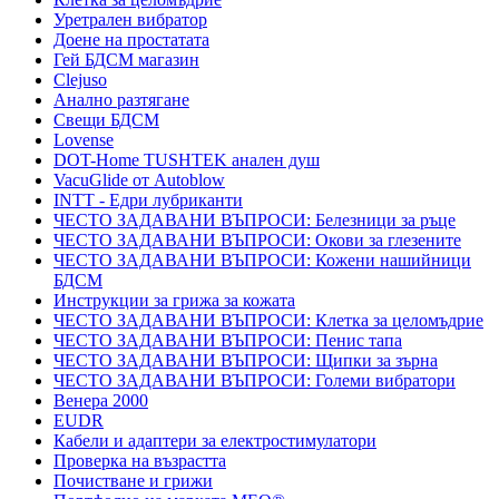
Уретрален вибратор
Доене на простатата
Гей БДСМ магазин
Clejuso
Анално разтягане
Свещи БДСМ
Lovense
DOT-Home TUSHTEK анален душ
VacuGlide от Autoblow
INTT - Едри лубриканти
ЧЕСТО ЗАДАВАНИ ВЪПРОСИ: Белезници за ръце
ЧЕСТО ЗАДАВАНИ ВЪПРОСИ: Окови за глезените
ЧЕСТО ЗАДАВАНИ ВЪПРОСИ: Кожени нашийници
БДСМ
Инструкции за грижа за кожата
ЧЕСТО ЗАДАВАНИ ВЪПРОСИ: Клетка за целомъдрие
ЧЕСТО ЗАДАВАНИ ВЪПРОСИ: Пенис тапа
ЧЕСТО ЗАДАВАНИ ВЪПРОСИ: Щипки за зърна
ЧЕСТО ЗАДАВАНИ ВЪПРОСИ: Големи вибратори
Венера 2000
EUDR
Кабели и адаптери за електростимулатори
Проверка на възрастта
Почистване и грижи