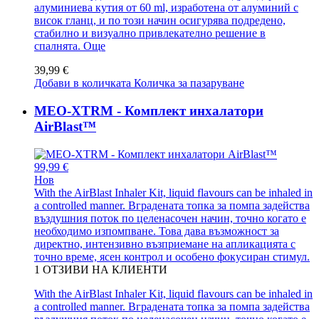
алуминиева кутия от 60 ml, изработена от алуминий с
висок гланц, и по този начин осигурява подредено,
стабилно и визуално привлекателно решение в
спалнята.
Още
39,99 €
Добави в количката
Количка за пазаруване
MEO-XTRM - Комплект инхалатори
AirBlast™
99,99 €
Нов
With the AirBlast Inhaler Kit, liquid flavours can be inhaled in
a controlled manner. Вградената топка за помпа задейства
въздушния поток по целенасочен начин, точно когато е
необходимо изпомпване. Това дава възможност за
директно, интензивно възприемане на апликацията с
точно време, ясен контрол и особено фокусиран стимул.
1
ОТЗИВИ НА КЛИЕНТИ
With the AirBlast Inhaler Kit, liquid flavours can be inhaled in
a controlled manner. Вградената топка за помпа задейства