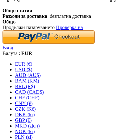
Общо статии
Разходи за доставка
безплатна доставка
Общо
Продължи пазаруването
Проверка на
Вход
Валута :
EUR
EUR (€)
USD ($)
AUD (AU$)
BAM (KM)
BRL (R$)
CAD (CAD$)
CHF (CHF)
CNY (¥)
CZK (Kč)
DKK (kr)
GBP (£)
MKD (Ден)
NOK (kr)
PLN (zł)