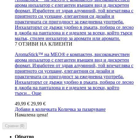
арома инхалатор с елегантен външен вид и дискретен
формат. Изработен от здрав алуминий, той впечатлява с
приятното си усещане, елегантния си дизайн и
практичната си пригодност за ежедневна употреба.
Инхалаторът се държи удобно в ръката, побира се лесно
в джоба на панталона и е идеален за всеки, който търси
малък, стилен инхалатор за аромати или аромати.
7
ОТЗИВИ НА КЛИЕНТИ
AromaStick™ на MEO® е компактен, висококачествен
арома инхалатор с елегантен външен вид и дискретен
формат. Изработен от здрав алуминий, той впечатлява с
приятното си усещане, елегантния си дизайн и
практичната си пригодност за ежедневна употреба.
Инхалаторът се държи удобно в ръката, побира се лесно
в джоба на панталона и е идеален за всеки, който
търси...
Още
49,99 €
29,99 €
Добави в количката
Количка за пазаруване
Намалена цена!
Сравни (
0
)
Обратно