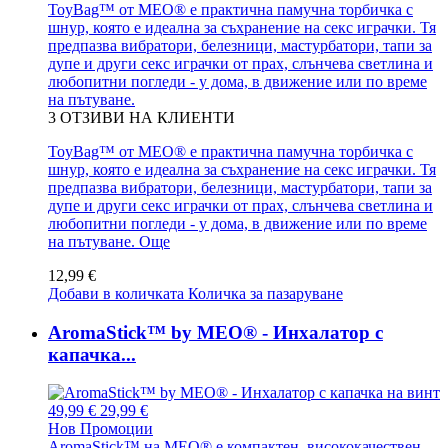
ToyBag™ от MEO® е практична памучна торбичка с
шнур, която е идеална за съхранение на секс играчки. Тя
предпазва вибратори, белезници, мастурбатори, тапи за
дупе и други секс играчки от прах, слънчева светлина и
любопитни погледи - у дома, в движение или по време
на пътуване.
3
ОТЗИВИ НА КЛИЕНТИ
ToyBag™ от MEO® е практична памучна торбичка с
шнур, която е идеална за съхранение на секс играчки. Тя
предпазва вибратори, белезници, мастурбатори, тапи за
дупе и други секс играчки от прах, слънчева светлина и
любопитни погледи - у дома, в движение или по време
на пътуване.
Още
12,99 €
Добави в количката
Количка за пазаруване
AromaStick™ by MEO® - Инхалатор с
капачка...
49,99 €
29,99 €
Нов
Промоции
AromaStick™ на MEO® е компактен, висококачествен