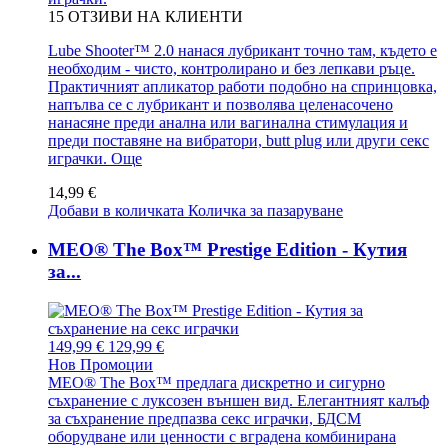
15
ОТЗИВИ НА КЛИЕНТИ
Lube Shooter™ 2.0 нанася лубрикант точно там, където е
необходим - чисто, контролирано и без лепкави ръце.
Практичният апликатор работи подобно на спринцовка,
напълва се с лубрикант и позволява целенасочено
нанасяне преди анална или вагинална стимулация и
преди поставяне на вибратори, butt plug или други секс
играчки.
Още
14,99 €
Добави в количката
Количка за пазаруване
MEO® The Box™ Prestige Edition - Кутия
за...
149,99 €
129,99 €
Нов
Промоции
MEO® The Box™ предлага дискретно и сигурно
съхранение с луксозен външен вид. Елегантният калъф
за съхранение предпазва секс играчки, БДСМ
оборудване или ценности с вградена комбинирана