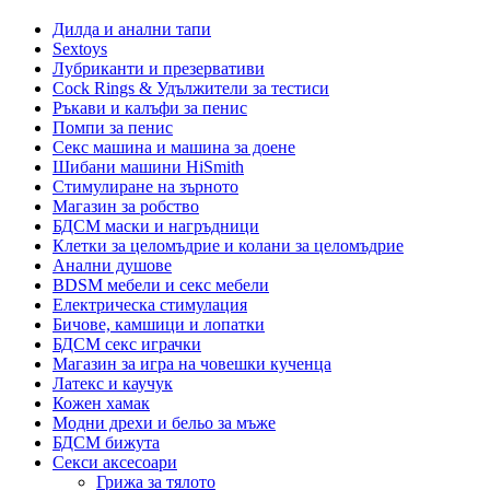
Дилда и анални тапи
Sextoys
Лубриканти и презервативи
Cock Rings & Удължители за тестиси
Ръкави и калъфи за пенис
Помпи за пенис
Секс машина и машина за доене
Шибани машини HiSmith
Стимулиране на зърното
Магазин за робство
БДСМ маски и нагръдници
Клетки за целомъдрие и колани за целомъдрие
Анални душове
BDSM мебели и секс мебели
Електрическа стимулация
Бичове, камшици и лопатки
БДСМ секс играчки
Магазин за игра на човешки кученца
Латекс и каучук
Кожен хамак
Модни дрехи и бельо за мъже
БДСМ бижута
Секси аксесоари
Грижа за тялото