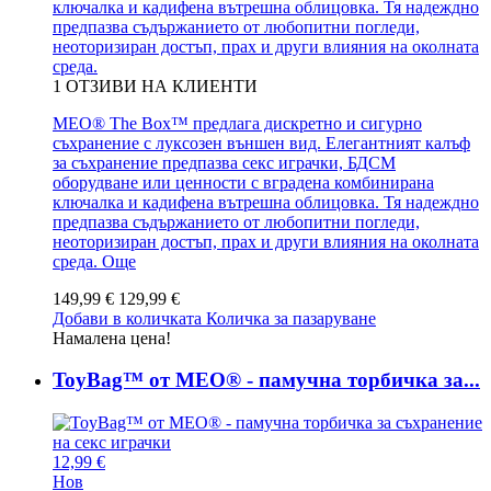
ключалка и кадифена вътрешна облицовка. Тя надеждно
предпазва съдържанието от любопитни погледи,
неоторизиран достъп, прах и други влияния на околната
среда.
1
ОТЗИВИ НА КЛИЕНТИ
MEO® The Box™ предлага дискретно и сигурно
съхранение с луксозен външен вид. Елегантният калъф
за съхранение предпазва секс играчки, БДСМ
оборудване или ценности с вградена комбинирана
ключалка и кадифена вътрешна облицовка. Тя надеждно
предпазва съдържанието от любопитни погледи,
неоторизиран достъп, прах и други влияния на околната
среда.
Още
149,99 €
129,99 €
Добави в количката
Количка за пазаруване
Намалена цена!
ToyBag™ от MEO® - памучна торбичка за...
12,99 €
Нов