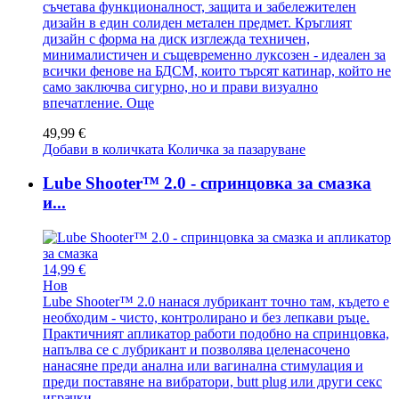
съчетава функционалност, защита и забележителен
дизайн в един солиден метален предмет. Кръглият
дизайн с форма на диск изглежда техничен,
минималистичен и същевременно луксозен - идеален за
всички фенове на БДСМ, които търсят катинар, който не
само заключва сигурно, но и прави визуално
впечатление.
Още
49,99 €
Добави в количката
Количка за пазаруване
Lube Shooter™ 2.0 - спринцовка за смазка
и...
14,99 €
Нов
Lube Shooter™ 2.0 нанася лубрикант точно там, където е
необходим - чисто, контролирано и без лепкави ръце.
Практичният апликатор работи подобно на спринцовка,
напълва се с лубрикант и позволява целенасочено
нанасяне преди анална или вагинална стимулация и
преди поставяне на вибратори, butt plug или други секс
играчки.