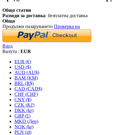
Общо статии
Разходи за доставка
безплатна доставка
Общо
Продължи пазаруването
Проверка на
Вход
Валута :
EUR
EUR (€)
USD ($)
AUD (AU$)
BAM (KM)
BRL (R$)
CAD (CAD$)
CHF (CHF)
CNY (¥)
CZK (Kč)
DKK (kr)
GBP (£)
MKD (Ден)
NOK (kr)
PLN (zł)