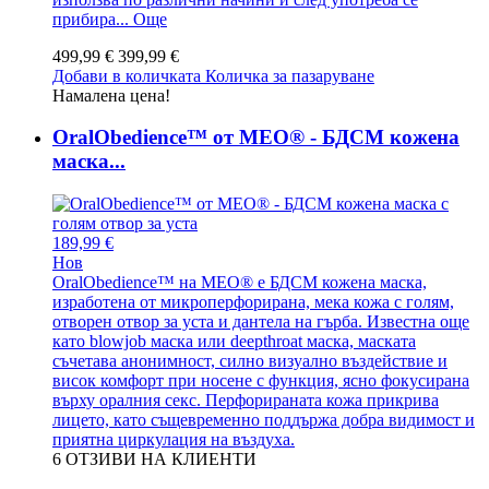
прибира...
Още
499,99 €
399,99 €
Добави в количката
Количка за пазаруване
Намалена цена!
OralObedience™ от MEO® - БДСМ кожена
маска...
189,99 €
Нов
OralObedience™ на MEO® е БДСМ кожена маска,
изработена от микроперфорирана, мека кожа с голям,
отворен отвор за уста и дантела на гърба. Известна още
като blowjob маска или deepthroat маска, маската
съчетава анонимност, силно визуално въздействие и
висок комфорт при носене с функция, ясно фокусирана
върху оралния секс. Перфорираната кожа прикрива
лицето, като същевременно поддържа добра видимост и
приятна циркулация на въздуха.
6
ОТЗИВИ НА КЛИЕНТИ