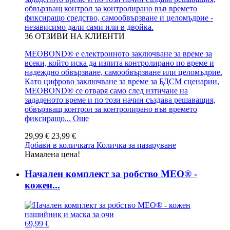
обвързващ контрол за контролирано във времето
фиксиращо средство, самообвързване и целомъдрие -
независимо дали сами или в двойка.
36
ОТЗИВИ НА КЛИЕНТИ
MEOBOND® е електронното заключване за време за
всеки, който иска да изпита контролирано по време и
надеждно обвързване, самообвързване или целомъдрие.
Като цифрово заключване за време за БДСМ сценарии,
MEOBOND® се отваря само след изтичане на
зададеното време и по този начин създава решаващия,
обвързващ контрол за контролирано във времето
фиксиращо...
Още
29,99 €
23,99 €
Добави в количката
Количка за пазаруване
Намалена цена!
Начален комплект за робство MEO® -
кожен...
69,99 €