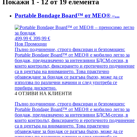
Покажи 1 - 12 от 19 елемента
Portable Bondage Board™ от MEO® –...
499,99 €
399,99 €
Нов
Промоции
Пълно подчинение, строго фиксиран и безпомощен:
Portable Bondage Board™ от MEO® е мобилно легло за
бондаж, предназначено за интензивни БДСМ-сесии, в
които контролът, фиксирането и еротичното подчинение
са в центъра на вниманието. Това практично
обзавеждане за бондаж се разгъва бързо, може да се
използва по различни начини и след употреба се
прибира дискретно.
4
ОТЗИВИ НА КЛИЕНТИ
Пълно подчинение, строго фиксиран и безпомощен:
Portable Bondage Board™ от MEO® е мобилно легло за
бондаж, предназначено за интензивни БДСМ-сесии, в
които контролът, фиксирането и еротичното подчинение
са в центъра на вниманието. Това практично
обзавеждане за бондаж се разгъва бързо, може да се
използва по различни начини и след употреба се