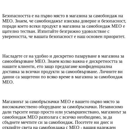
Безопасността е на първо място в магазина за самобондаж на
MEO. Знаем, че самобондажът изисква доверие и безопасност,
поради което всеки продукт в магазина за самобондаж MEO е
щателно тестван. Изпитайте безгрижно удоволствие с
увереността, че вашата безопасност е наш основен приоритет.
Насладете се на удобно и дискретно пазаруване в магазина за
самообвързване MEO. Знаем колко важна е дискретността за
нашите клиенти, ето защо предлагаме конфиденциална
доставка за всички продукти за самообвързване. Личните ви
данни са защитени по всяко време в магазина за самобондаж
MEO.
Магазинът за самобръсначки MEO е вашето първо място за
висококачествено оборудване за самобръсначки. Независимо
дали търсите нещо просто или усъвършенствано, магазинът за
самобондаж MEO разполага с всичко необходимо, за да
сбъднете мечтите си за самобондаж. Посетете ни днес и
открийте света на самобондажа с MEO - вашия надежден