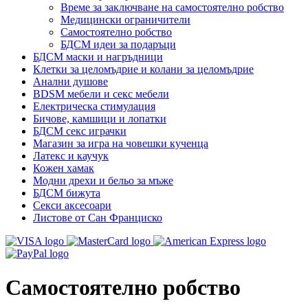
Време за заключване на самостоятелно робство
Медицински ограничители
Самостоятелно робство
БДСМ идеи за подаръци
БДСМ маски и нагръдници
Клетки за целомъдрие и колани за целомъдрие
Анални душове
BDSM мебели и секс мебели
Електрическа стимулация
Бичове, камшици и лопатки
БДСМ секс играчки
Магазин за игра на човешки кученца
Латекс и каучук
Кожен хамак
Модни дрехи и бельо за мъже
БДСМ бижута
Секси аксесоари
Листове от Сан Франциско
Самостоятелно робство