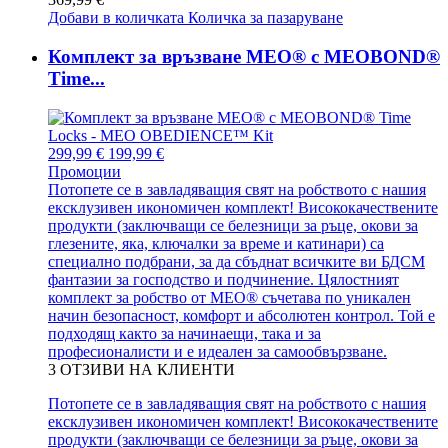
Добави в количката
Количка за пазаруване
Комплект за връзване MEO® с MEOBOND®
Time...
299,99 €
199,99 €
Промоции
Потопете се в завладяващия свят на робството с нашия
ексклузивен икономичен комплект! Висококачествените
продукти (заключващи се белезници за ръце, окови за
глезените, яка, ключалки за време и катинари) са
специално подбрани, за да сбъднат всичките ви БДСМ
фантазии за господство и подчинение. Цялостният
комплект за робство от MEO® съчетава по уникален
начин безопасност, комфорт и абсолютен контрол. Той е
подходящ както за начинаещи, така и за
професионалисти и е идеален за самообвързване.
3
ОТЗИВИ НА КЛИЕНТИ
Потопете се в завладяващия свят на робството с нашия
ексклузивен икономичен комплект! Висококачествените
продукти (заключващи се белезници за ръце, окови за