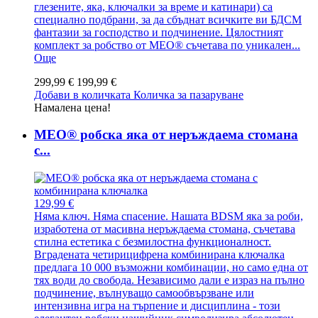
глезените, яка, ключалки за време и катинари) са
специално подбрани, за да сбъднат всичките ви БДСМ
фантазии за господство и подчинение. Цялостният
комплект за робство от MEO® съчетава по уникален...
Още
299,99 €
199,99 €
Добави в количката
Количка за пазаруване
Намалена цена!
MEO® робска яка от неръждаема стомана
с...
129,99 €
Няма ключ. Няма спасение. Нашата BDSM яка за роби,
изработена от масивна неръждаема стомана, съчетава
стилна естетика с безмилостна функционалност.
Вградената четирицифрена комбинирана ключалка
предлага 10 000 възможни комбинации, но само една от
тях води до свобода. Независимо дали е израз на пълно
подчинение, вълнуващо самообвързване или
интензивна игра на търпение и дисциплина - този