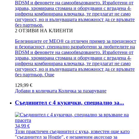
BDSM и феновете на самообвързването. Изработени от
здрава, хромирана стомана и оборудвани с вградена 4-
цифрена комбинирана ключалка, те предлагат не само
сигурност, но и вълнуващата възможност да се връзвате
без партньор.
2
ОТЗИВИ НА КЛИЕНТИ
Белезниците от MEO® са отличен пример за прецизност
и безопасност, специално разработени за любителите на
BDSM и феновете на самообвързването. Изработени от
здрава, хромирана стомана и оборудвани с вградена 4-
цифрена комбинирана ключалка, те предлагат не само
сигурност, но и вълнуващата възможност да се връзвате
без партньор.
Още
129,99 €
Добави в количката
Количка за пазаруване
Съединител с 4 кукички, специално за...
34,99 €
Този практичен съединител с кука, известен още като
"съединител за Hogtie", е незаменим аксесоар за