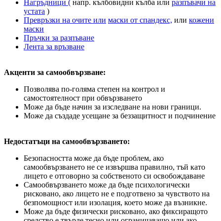
Нагръдници (
напр. кълбовидни кълба или
разпъвачи на
устата
)
Превръзки на очите или
маски от спандекс,
или
кожени
маски
Пръчки за разпъване
Лента за връзване
Акценти за самообвързване:
Позволява по-голяма степен на контрол и
самостоятелност при обвързването
Може да бъде начин за изследване на нови граници.
Може да създаде усещане за беззащитност и подчинение
Недостатъци на самообвързването:
Безопасността може да бъде проблем, ако
самообвързването не се извършва правилно, тъй като
лицето е отговорно за собственото си освобождаване
Самообвързването може да бъде психологически
рисковано, ако лицето не е подготвено за чувството на
безпомощност или изолация, което може да възникне.
Може да бъде физически рисковано, ако фиксиращото
средство е твърде тесно или ограничаващо или ако