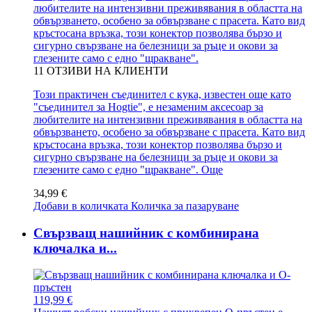
любителите на интензивни преживявания в областта на
обвързването, особено за обвързване с прасета. Като вид
кръстосана връзка, този конектор позволява бързо и
сигурно свързване на белезници за ръце и окови за
глезените само с едно "щракване".
11
ОТЗИВИ НА КЛИЕНТИ
Този практичен съединител с кука, известен още като
"съединител за Hogtie", е незаменим аксесоар за
любителите на интензивни преживявания в областта на
обвързването, особено за обвързване с прасета. Като вид
кръстосана връзка, този конектор позволява бързо и
сигурно свързване на белезници за ръце и окови за
глезените само с едно "щракване".
Още
34,99 €
Добави в количката
Количка за пазаруване
Свързващ нашийник с комбинирана
ключалка и...
119,99 €