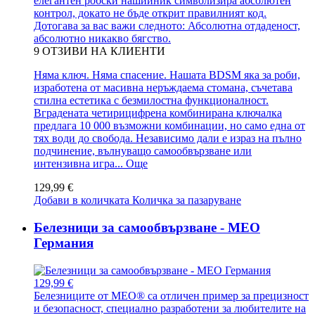
елегантен робски нашийник символизира абсолютен
контрол, докато не бъде открит правилният код.
Дотогава за вас важи следното: Абсолютна отдаденост,
абсолютно никакво бягство.
9
ОТЗИВИ НА КЛИЕНТИ
Няма ключ. Няма спасение. Нашата BDSM яка за роби,
изработена от масивна неръждаема стомана, съчетава
стилна естетика с безмилостна функционалност.
Вградената четирицифрена комбинирана ключалка
предлага 10 000 възможни комбинации, но само една от
тях води до свобода. Независимо дали е израз на пълно
подчинение, вълнуващо самообвързване или
интензивна игра...
Още
129,99 €
Добави в количката
Количка за пазаруване
Белезници за самообвързване - MEO
Германия
129,99 €
Белезниците от MEO® са отличен пример за прецизност
и безопасност, специално разработени за любителите на