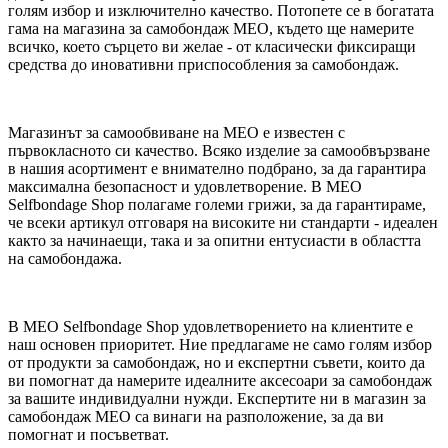
голям избор и изключително качество. Потопете се в богатата
гама на магазина за самобондаж MEO, където ще намерите
всичко, което сърцето ви желае - от класически фиксиращи
средства до иновативни приспособления за самобондаж.
Магазинът за самообвиване на MEO е известен с
първокласното си качество. Всяко изделие за самообвързване
в нашия асортимент е внимателно подбрано, за да гарантира
максимална безопасност и удовлетворение. В MEO
Selfbondage Shop полагаме големи грижи, за да гарантираме,
че всеки артикул отговаря на високите ни стандарти - идеален
както за начинаещи, така и за опитни ентусиасти в областта
на самобондажа.
В MEO Selfbondage Shop удовлетворението на клиентите е
наш основен приоритет. Ние предлагаме не само голям избор
от продукти за самобондаж, но и експертни съвети, които да
ви помогнат да намерите идеалните аксесоари за самобондаж
за вашите индивидуални нужди. Експертите ни в магазин за
самобондаж MEO са винаги на разположение, за да ви
помогнат и посъветват.