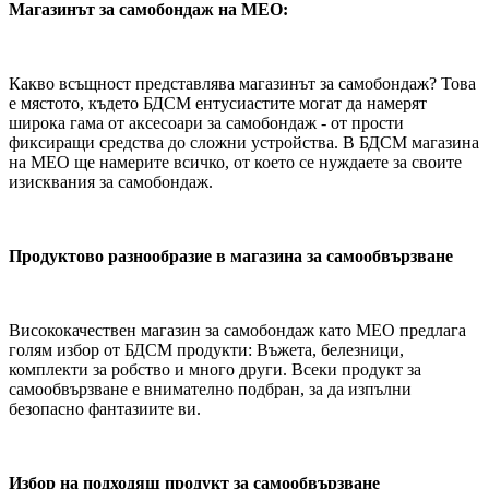
Магазинът за самобондаж на MEO:
Какво всъщност представлява магазинът за самобондаж? Това
е мястото, където БДСМ ентусиастите могат да намерят
широка гама от аксесоари за самобондаж - от прости
фиксиращи средства до сложни устройства. В БДСМ магазина
на MEO ще намерите всичко, от което се нуждаете за своите
изисквания за самобондаж.
Продуктово разнообразие в магазина за самообвързване
Висококачествен магазин за самобондаж като MEO предлага
голям избор от БДСМ продукти: Въжета, белезници,
комплекти за робство и много други. Всеки продукт за
самообвързване е внимателно подбран, за да изпълни
безопасно фантазиите ви.
Избор на подходящ продукт за самообвързване