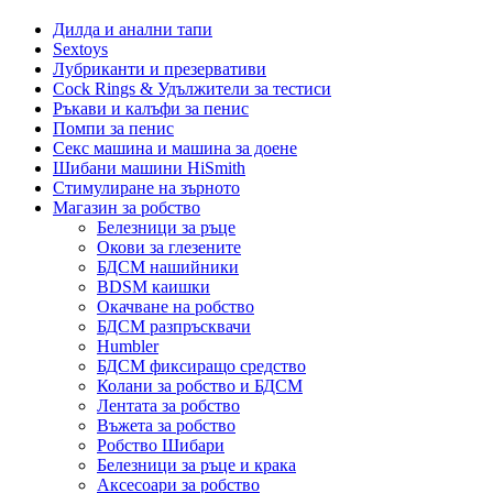
Дилда и анални тапи
Sextoys
Лубриканти и презервативи
Cock Rings & Удължители за тестиси
Ръкави и калъфи за пенис
Помпи за пенис
Секс машина и машина за доене
Шибани машини HiSmith
Стимулиране на зърното
Магазин за робство
Белезници за ръце
Окови за глезените
БДСМ нашийники
BDSM каишки
Окачване на робство
БДСМ разпръсквачи
Humbler
БДСМ фиксиращо средство
Колани за робство и БДСМ
Лентата за робство
Въжета за робство
Робство Шибари
Белезници за ръце и крака
Аксесоари за робство