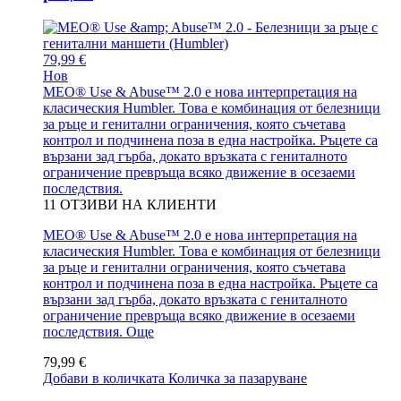
79,99 €
Нов
MEO® Use & Abuse™ 2.0 е нова интерпретация на
класическия Humbler. Това е комбинация от белезници
за ръце и генитални ограничения, която съчетава
контрол и подчинена поза в една настройка. Ръцете са
вързани зад гърба, докато връзката с гениталното
ограничение превръща всяко движение в осезаеми
последствия.
11
ОТЗИВИ НА КЛИЕНТИ
MEO® Use & Abuse™ 2.0 е нова интерпретация на
класическия Humbler. Това е комбинация от белезници
за ръце и генитални ограничения, която съчетава
контрол и подчинена поза в една настройка. Ръцете са
вързани зад гърба, докато връзката с гениталното
ограничение превръща всяко движение в осезаеми
последствия.
Още
79,99 €
Добави в количката
Количка за пазаруване