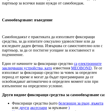
партньор за всички ваши нужди от самобондаж.
Самообвързване: въведение
Самобондажът е практиката да използвате фиксиращи
средства, за да изпитате сексуално удоволствие или да
изследвате даден фетиш. Извършва се самостоятелно или с
партньор, за да се постигне усещане за изоставеност и
подчинение.
Един от начините за фиксиращо средство
са
електронните
заключващи устройства, като
известния
MEOBOND
. Те се
използват за фиксиращо средство за човек за определен
период от време и могат да бъдат програмирани да се
освобождават автоматично в определен момент или при
изпълнение на определено условие.
Други видове фиксиращи средства за самообвързване са:
Фиксиращи средства (като
белезници за ръце, въжета
или
други
аксесоари
за връзване
)