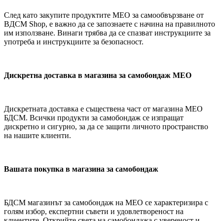
След като закупите продуктите MEO за самообвързване от
BДСМ Shop, е важно да се запознаете с начина на правилното
им използване. Винаги трябва да се спазват инструкциите за
употреба и инструкциите за безопасност.
Дискретна доставка в магазина за самобондаж MEO
Дискретната доставка е съществена част от магазина MEO
БДСМ. Всички продукти за самобондаж се изпращат
дискретно и сигурно, за да се защити личното пространство
на нашите клиенти.
Вашата покупка в магазина за самобондаж
БДСМ магазинът за самобондаж на MEO се характеризира с
голям избор, експертни съвети и удовлетвореност на
клиентите. Открийте света на самобондажа с увереност и