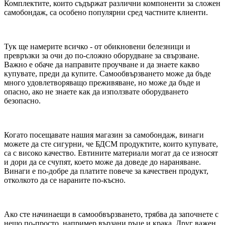
Комплектите, които съдържат различни компоненти за сложен
самобондаж, са особено популярни сред частните клиенти.
Тук ще намерите всичко - от обикновени белезници и
превръзки за очи до по-сложно оборудване за свързване.
Важно е обаче да направите проучване и да знаете какво
купувате, преди да купите. Самообвързването може да бъде
много удовлетворяващо преживяване, но може да бъде и
опасно, ако не знаете как да използвате оборудването
безопасно.
Когато посещавате нашия магазин за самобондаж, винаги
можете да сте сигурни, че БДСМ продуктите, които купувате,
са с високо качество. Евтините материали могат да се износят
и дори да се счупят, което може да доведе до нараняване.
Винаги е по-добре да платите повече за качествен продукт,
отколкото да се нараните по-късно.
Ако сте начинаещи в самообвързването, трябва да започнете с
нещо по-просто, например вързани ръце и крака. Друг важен