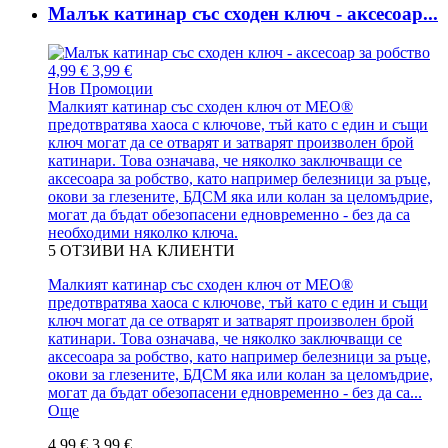
Малък катинар със сходен ключ - аксесоар...
4,99 €
3,99 €
Нов
Промоции
Малкият катинар със сходен ключ от MEO®
предотвратява хаоса с ключове, тъй като с един и същи
ключ могат да се отварят и затварят произволен брой
катинари. Това означава, че няколко заключващи се
аксесоара за робство, като например белезници за ръце,
окови за глезените, БДСМ яка или колан за целомъдрие,
могат да бъдат обезопасени едновременно - без да са
необходими няколко ключа.
5
ОТЗИВИ НА КЛИЕНТИ
Малкият катинар със сходен ключ от MEO®
предотвратява хаоса с ключове, тъй като с един и същи
ключ могат да се отварят и затварят произволен брой
катинари. Това означава, че няколко заключващи се
аксесоара за робство, като например белезници за ръце,
окови за глезените, БДСМ яка или колан за целомъдрие,
могат да бъдат обезопасени едновременно - без да са...
Още
4,99 €
3,99 €