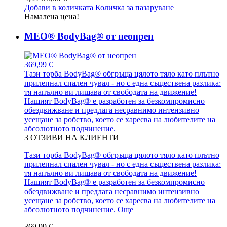
Добави в количката
Количка за пазаруване
Намалена цена!
MEO® BodyBag® от неопрен
369,99 €
Тази торба BodyBag® обгръща цялото тяло като плътно
прилепнал спален чувал - но с една съществена разлика:
тя напълно ви лишава от свободата на движение!
Нашият BodyBag® е разработен за безкомпромисно
обездвижване и предлага несравнимо интензивно
усещане за робство, което се харесва на любителите на
абсолютното подчинение.
3
ОТЗИВИ НА КЛИЕНТИ
Тази торба BodyBag® обгръща цялото тяло като плътно
прилепнал спален чувал - но с една съществена разлика:
тя напълно ви лишава от свободата на движение!
Нашият BodyBag® е разработен за безкомпромисно
обездвижване и предлага несравнимо интензивно
усещане за робство, което се харесва на любителите на
абсолютното подчинение.
Още
369,99 €