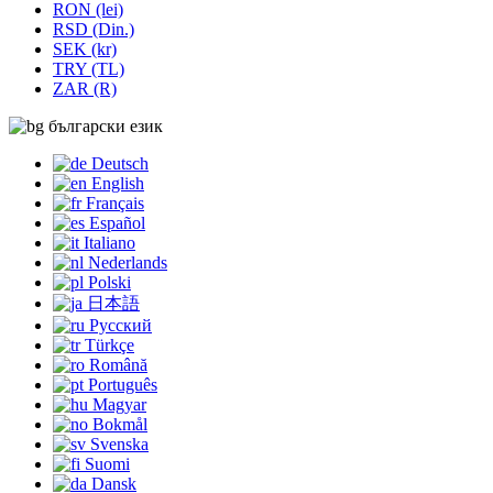
RON (lei)
RSD (Din.)
SEK (kr)
TRY (TL)
ZAR (R)
български език
Deutsch
English
Français
Español
Italiano
Nederlands
Polski
日本語
Русский
Türkçe
Română
Português
Magyar
Bokmål
Svenska
Suomi
Dansk