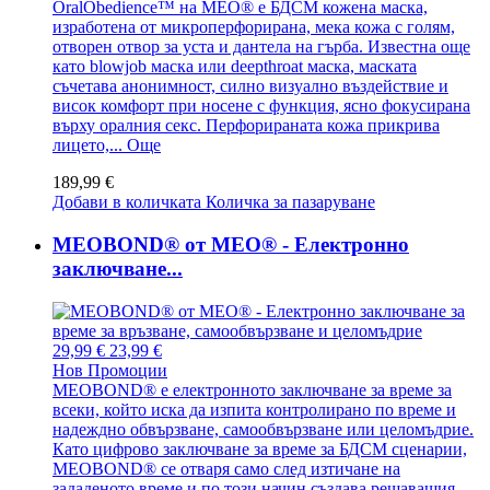
OralObedience™ на MEO® е БДСМ кожена маска,
изработена от микроперфорирана, мека кожа с голям,
отворен отвор за уста и дантела на гърба. Известна още
като blowjob маска или deepthroat маска, маската
съчетава анонимност, силно визуално въздействие и
висок комфорт при носене с функция, ясно фокусирана
върху оралния секс. Перфорираната кожа прикрива
лицето,...
Още
189,99 €
Добави в количката
Количка за пазаруване
MEOBOND® от MEO® - Електронно
заключване...
29,99 €
23,99 €
Нов
Промоции
MEOBOND® е електронното заключване за време за
всеки, който иска да изпита контролирано по време и
надеждно обвързване, самообвързване или целомъдрие.
Като цифрово заключване за време за БДСМ сценарии,
MEOBOND® се отваря само след изтичане на
зададеното време и по този начин създава решаващия,