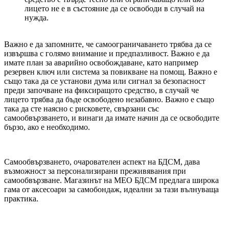
лицето не е в състояние да се освободи в случай на
нужда.
Важно е да запомните, че самоограничаването трябва да се
извършва с голямо внимание и предпазливост. Важно е да
имате план за аварийно освобождаване, като например
резервен ключ или система за повикване на помощ. Важно е
също така да се установи дума или сигнал за безопасност
преди започване на фиксиращото средство, в случай че
лицето трябва да бъде освободено незабавно. Важно е също
така да сте наясно с рисковете, свързани със
самообвързването, и винаги да имате начин да се освободите
бързо, ако е необходимо.
Самообвързването, очарователен аспект на БДСМ, дава
възможност за персонализирани преживявания при
самообвързване. Магазинът на MEO БДСМ предлага широка
гама от аксесоари за самобондаж, идеални за тази вълнуваща
практика.