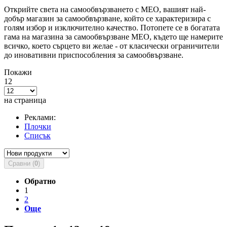
Открийте света на самообвързването с MEO, вашият най-
добър магазин за самообвързване, който се характеризира с
голям избор и изключително качество. Потопете се в богатата
гама на магазина за самообвързване MEO, където ще намерите
всичко, което сърцето ви желае - от класически ограничители
до иновативни приспособления за самообвързване.
Покажи
12
на страница
Реклами:
Плочки
Списък
Сравни (
0
)
Обратно
1
2
Още