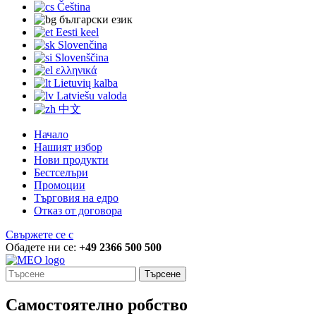
Čeština
български език
Eesti keel
Slovenčina
Slovenščina
ελληνικά
Lietuvių kalba
Latviešu valoda
中文
Начало
Нашият избор
Нови продукти
Бестселъри
Промоции
Търговия на едро
Отказ от договора
Свържете се с
Обадете ни се:
+49 2366 500 500
Търсене
Самостоятелно робство