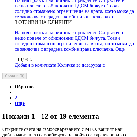
Нашият робски нашийник с прикрепен О-пръстен е
нещо повече от обикновени БДСМ бижута. Това е
солидно стоманено ограничение на врата, което може да
се заключва с вградена комбинирана ключалка.
3
ОТЗИВИ НА КЛИЕНТИ
Нашият робски нашийник с прикрепен О-пръстен е
нещо повече от обикновени БДСМ бижута. Това е
солидно стоманено ограничение на врата, което може да
се заключва с вградена комбинирана ключалка.
Още
119,99 €
Добави в количката
Количка за пазаруване
Сравни (
0
)
Обратно
1
2
Още
Покажи 1 - 12 от 19 елемента
Открийте света на самообвързването с MEO, вашият най-
добър магазин за самообвързване, който се характеризира с