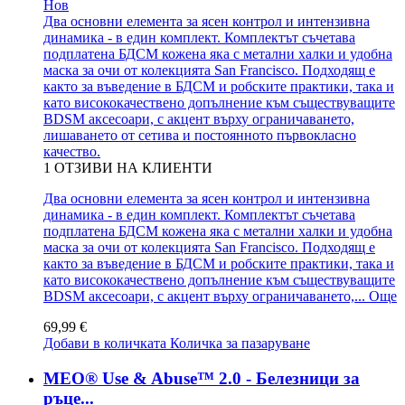
Нов
Два основни елемента за ясен контрол и интензивна
динамика - в един комплект. Комплектът съчетава
подплатена БДСМ кожена яка с метални халки и удобна
маска за очи от колекцията San Francisco. Подходящ е
както за въведение в БДСМ и робските практики, така и
като висококачествено допълнение към съществуващите
BDSM аксесоари, с акцент върху ограничаването,
лишаването от сетива и постоянното първокласно
качество.
1
ОТЗИВИ НА КЛИЕНТИ
Два основни елемента за ясен контрол и интензивна
динамика - в един комплект. Комплектът съчетава
подплатена БДСМ кожена яка с метални халки и удобна
маска за очи от колекцията San Francisco. Подходящ е
както за въведение в БДСМ и робските практики, така и
като висококачествено допълнение към съществуващите
BDSM аксесоари, с акцент върху ограничаването,...
Още
69,99 €
Добави в количката
Количка за пазаруване
MEO® Use & Abuse™ 2.0 - Белезници за
ръце...