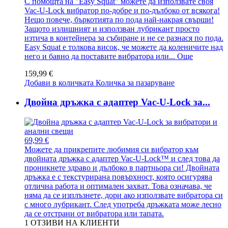
С помощта на "Easy Squat" можете да използвате своя
Vac-U-Lock вибратор по-добре и по-дълбоко от всякога!
Нещо повече, бъркотията по пода най-накрая свърши!
Защото излишният и използван лубрикант просто
изтича в контейнера за събиране и не се разнася по пода.
Easy Squat е толкова висок, че можете да коленичите над
него и бавно да поставите вибратора или...
Още
159,99 €
Добави в количката
Количка за пазаруване
Двойна дръжка с адаптер Vac-U-Lock за...
69,99 €
Можете да прикрепите любимия си вибратор към
двойната дръжка с адаптер Vac-U-Lock™ и след това да
проникнете здраво и дълбоко в партньора си! Двойната
дръжка е с текстурирана повърхност, която осигурява
отлична работа и оптимален захват. Това означава, че
няма да се изплъзнете, дори ако използвате вибратора си
с много лубрикант. След употреба дръжката може лесно
да се отстрани от вибратора или тапата.
1
ОТЗИВИ НА КЛИЕНТИ