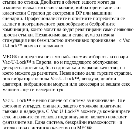
стъпка по стъпка. Двойките я обичат, защото могат да
изживеят всяка фантазия с колани, вибратори и тапи - от
класически Страпон до екстремни DP или машинни
сценарии. Професионалистите и опитните потребители се
кълнат в неограниченото разнообразие и безбройните
комбинации, които могат да бъдат реализирани само с няколко
прости стъпки. Независимо дали става дума за нежна
стимулация или безмилостно интензивно проникване - с Vac-
U-Lock™ всичко е възможно.
MEO® ви предлага не само най-големия избор от аксесоари
Vac-U-Lock™ в Европа, но и подходящото обслужване:
дискретна доставка, бърза доставка и марково качество, на
което можете да разчитате. Независимо дали търсите страпон,
нов вибратор с основа Vac-U-Lock™, вендузи, двойни
адаптери, вибрационни модули или аксесоари за вашата секс
машина - ще ги намерите тук.
Vac-U-Lock™ е нещо повече от система за включване. Тя е
световно утвърден стандарт, защото е толкова практична,
гъвкава и надеждна. С Vac-U-Lock™ можете да комбинирате
секс играчките си толкова индивидуално, колкото изискват
фантазиите ви. Една система, безкрайни възможности - и
всичко това с истинско качество на MEO®.