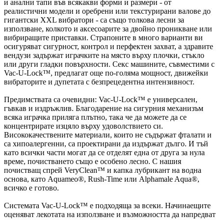
и анални тапи във всякакви форми и размери - от
реалистични модели и оребрени или текстурирани валове до
гигантски XXL вибратори - са също толкова лесни за
използване, колкото и аксесоарите за двойно проникване или
вибриращите приставки. Страпоните в много варианти ви
осигуряват сигурност, контрол и перфектен захват, а здравите
вендузи задържат играчките на място върху плочки, стъкло
или други гладки повърхности. Секс машините, съвместими с
Vac-U-Lock™, предлагат още по-голяма мощност, движейки
вибраторите и дупетата с безпрецедентна интензивност.
Предимствата са очевидни: Vac-U-Lock™ е универсален,
гъвкав и издръжлив. Благодарение на сигурния механизъм
всяка играчка приляга плътно, така че да можете да се
концентрирате изцяло върху удоволствието си.
Висококачествените материали, които не съдържат фталати и
са хипоалергенни, са проектирани да издържат дълго. И тъй
като всички части могат да се отделят една от друга за нула
време, почистването също е особено лесно. С нашия
почистващ спрей VeryClean™ и капка лубрикант на водна
основа, като Aquameo®, Rush-Time или Alphamale Aqua®,
всичко е готово.
Системата Vac-U-Lock™ е подходяща за всеки. Начинаещите
оценяват лекотата на използване и възможността да напредват