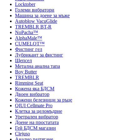
Locktober
Големи вибратори
Машина за доене за мъже
Autoblow VacuGlide
TREMBLR BT-R
NoPacha™
AlphaMale™
CUMELOT™
Фистинг гел
Лубрикант за фистинг
Щепсел
Метална анална тапа
Boy Butter
TREMBLR
Rimming Seat
Кожена яка БДСМ
Двоен вибратор
Кожени белезници за ръце
QIUI Cellmate Pro
Клетка за целомъдрие
Уретрален вибратор
Доене на простатата
Гей БДСМ магазин
Clejuso
Анално разтягане