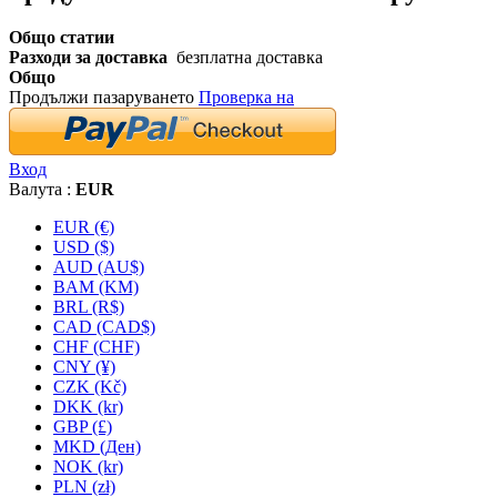
Общо статии
Разходи за доставка
безплатна доставка
Общо
Продължи пазаруването
Проверка на
Вход
Валута :
EUR
EUR (€)
USD ($)
AUD (AU$)
BAM (KM)
BRL (R$)
CAD (CAD$)
CHF (CHF)
CNY (¥)
CZK (Kč)
DKK (kr)
GBP (£)
MKD (Ден)
NOK (kr)
PLN (zł)