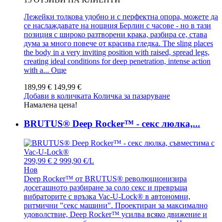
Лежейки толкова удобно и с перфектна опора, можете да
се наслаждавате на нощния Берлин с часове - но в тази
позиция с широко разтворени крака, разбира се, става
дума за много повече от красива гледка. The sling places
the body in a very inviting position with raised, spread legs,
creating ideal conditions for deep penetration, intense action
with a...
Още
189,99 €
149,99 €
Добави в количката
Количка за пазаруване
Намалена цена!
BRUTUS® Deep Rocker™ - секс люлка,...
299,99 €
2 999,90 €/L
Нов
Deep Rocker™ от BRUTUS® революционизира
досегашното разбиране за соло секс и превръща
вибраторите с връзка Vac-U-Lock® в автономни,
ритмични "секс машини". Проектиран за максимално
удоволствие, Deep Rocker™ усилва всяко движение и