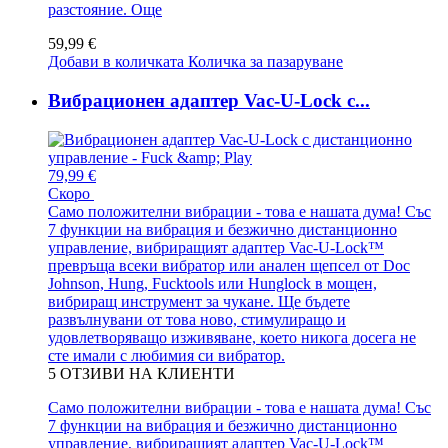
разстояние.
Още
59,99 €
Добави в количката
Количка за пазаруване
Вибрационен адаптер Vac-U-Lock с...
79,99 €
Скоро
Само положителни вибрации - това е нашата дума! Със
7 функции на вибрация и безжично дистанционно
управление, вибриращият адаптер Vac-U-Lock™
превръща всеки вибратор или анален щепсел от Doc
Johnson, Hung, Fucktools или Hunglock в мощен,
вибриращ инструмент за чукане. Ще бъдете
развълнувани от това ново, стимулиращо и
удовлетворяващо изживяване, което никога досега не
сте имали с любимия си вибратор.
5
ОТЗИВИ НА КЛИЕНТИ
Само положителни вибрации - това е нашата дума! Със
7 функции на вибрация и безжично дистанционно
управление, вибриращият адаптер Vac-U-Lock™