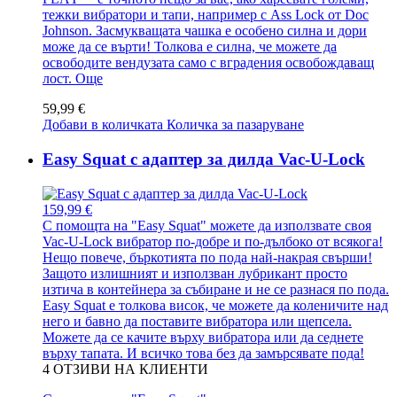
тежки вибратори и тапи, например с Ass Lock от Doc
Johnson. Засмукващата чашка е особено силна и дори
може да се върти! Толкова е силна, че можете да
освободите вендузата само с вградения освобождаващ
лост.
Още
59,99 €
Добави в количката
Количка за пазаруване
Easy Squat с адаптер за дилда Vac-U-Lock
159,99 €
С помощта на "Easy Squat" можете да използвате своя
Vac-U-Lock вибратор по-добре и по-дълбоко от всякога!
Нещо повече, бъркотията по пода най-накрая свърши!
Защото излишният и използван лубрикант просто
изтича в контейнера за събиране и не се разнася по пода.
Easy Squat е толкова висок, че можете да коленичите над
него и бавно да поставите вибратора или щепсела.
Можете да се качите върху вибратора или да седнете
върху тапата. И всичко това без да замърсявате пода!
4
ОТЗИВИ НА КЛИЕНТИ