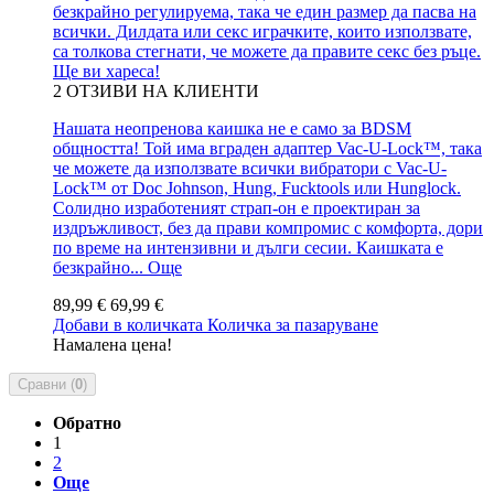
безкрайно регулируема, така че един размер да пасва на
всички. Дилдата или секс играчките, които използвате,
са толкова стегнати, че можете да правите секс без ръце.
Ще ви хареса!
2
ОТЗИВИ НА КЛИЕНТИ
Нашата неопренова каишка не е само за BDSM
общността! Той има вграден адаптер Vac-U-Lock™, така
че можете да използвате всички вибратори с Vac-U-
Lock™ от Doc Johnson, Hung, Fucktools или Hunglock.
Солидно изработеният страп-он е проектиран за
издръжливост, без да прави компромис с комфорта, дори
по време на интензивни и дълги сесии. Каишката е
безкрайно...
Още
89,99 €
69,99 €
Добави в количката
Количка за пазаруване
Намалена цена!
Сравни (
0
)
Обратно
1
2
Още