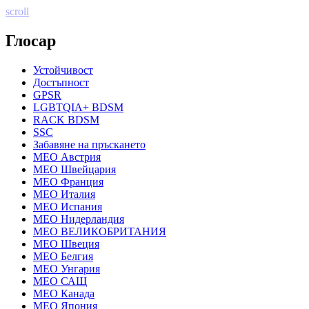
scroll
Глосар
Устойчивост
Достъпност
GPSR
LGBTQIA+ BDSM
RACK BDSM
SSC
Забавяне на пръскането
MEO Австрия
MEO Швейцария
MEO Франция
MEO Италия
MEO Испания
MEO Нидерландия
MEO ВЕЛИКОБРИТАНИЯ
MEO Швеция
MEO Белгия
MEO Унгария
MEO САЩ
MEO Канада
MEO Япония