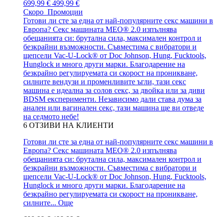
699,99 €
499,99 €
Скоро
Промоции
Готови ли сте за една от най-популярните секс машини в
Европа? Секс машината MEO® 2.0 изпълнява
обещанията си: брутална сила, максимален контрол и
безкрайни възможности. Съвместима с вибратори и
щепсели Vac-U-Lock® от Doc Johnson, Hung, Fucktools,
Hunglock и много други марки. Благодарение на
безкрайно регулируемата си скорост на проникване,
силните вендузи и променливите ъгли, тази секс
машина е идеална за солов секс, за двойка или за диви
BDSM експерименти. Независимо дали става дума за
анален или вагинален секс, тази машина ще ви отведе
на седмото небе!
6
ОТЗИВИ НА КЛИЕНТИ
Готови ли сте за една от най-популярните секс машини в
Европа? Секс машината MEO® 2.0 изпълнява
обещанията си: брутална сила, максимален контрол и
безкрайни възможности. Съвместима с вибратори и
щепсели Vac-U-Lock® от Doc Johnson, Hung, Fucktools,
Hunglock и много други марки. Благодарение на
безкрайно регулируемата си скорост на проникване,
силните...
Още