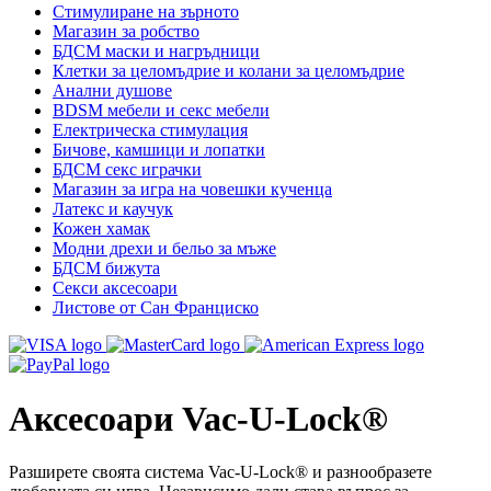
Стимулиране на зърното
Магазин за робство
БДСМ маски и нагръдници
Клетки за целомъдрие и колани за целомъдрие
Анални душове
BDSM мебели и секс мебели
Електрическа стимулация
Бичове, камшици и лопатки
БДСМ секс играчки
Магазин за игра на човешки кученца
Латекс и каучук
Кожен хамак
Модни дрехи и бельо за мъже
БДСМ бижута
Секси аксесоари
Листове от Сан Франциско
Аксесоари Vac-U-Lock®
Разширете своята система Vac-U-Lock® и разнообразете