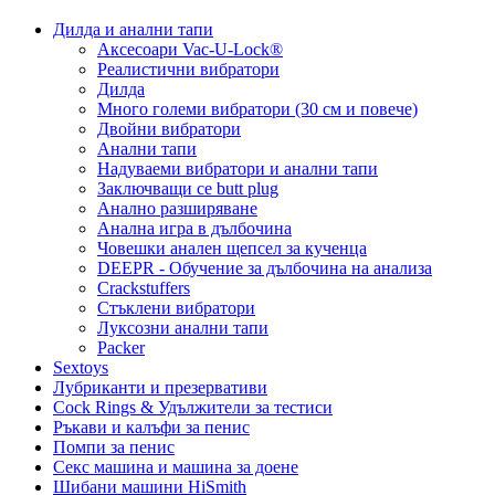
Дилда и анални тапи
Аксесоари Vac-U-Lock®
Реалистични вибратори
Дилда
Много големи вибратори (30 см и повече)
Двойни вибратори
Анални тапи
Надуваеми вибратори и анални тапи
Заключващи се butt plug
Анално разширяване
Анална игра в дълбочина
Човешки анален щепсел за кученца
DEEPR - Обучение за дълбочина на анализа
Crackstuffers
Стъклени вибратори
Луксозни анални тапи
Packer
Sextoys
Лубриканти и презервативи
Cock Rings & Удължители за тестиси
Ръкави и калъфи за пенис
Помпи за пенис
Секс машина и машина за доене
Шибани машини HiSmith