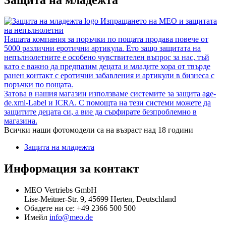
Изпращането на MEO и защитата
на непълнолетни
Нашата компания за поръчки по пощата продава повече от
5000 различни еротични артикула. Ето защо защитата на
непълнолетните е особено чувствителен въпрос за нас, тъй
като е важно да предпазим децата и младите хора от твърде
ранен контакт с еротични забавления и артикули в бизнеса с
поръчки по пощата.
Затова в нашия магазин използваме системите за защита age-
de.xml-Label и ICRA. С помощта на тези системи можете да
защитите децата си, а вие да сърфирате безпроблемно в
магазина.
Всички наши фотомодели са на възраст над 18 години
Защита на младежта
Информация за контакт
MEO Vertriebs GmbH
Lise-Meitner-Str. 9, 45699 Herten, Deutschland
Обадете ни се:
+49 2366 500 500
Имейл
info@meo.de