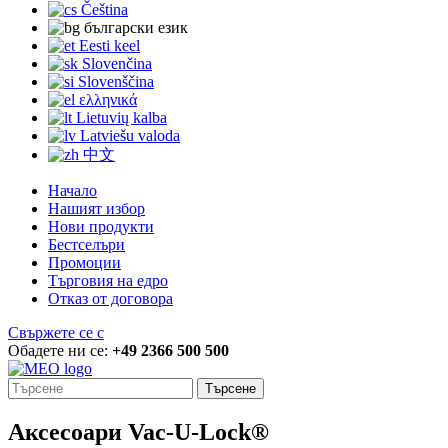
Čeština
български език
Eesti keel
Slovenčina
Slovenščina
ελληνικά
Lietuvių kalba
Latviešu valoda
中文
Начало
Нашият избор
Нови продукти
Бестселъри
Промоции
Търговия на едро
Отказ от договора
Свържете се с
Обадете ни се:
+49 2366 500 500
Търсене
Аксесоари Vac-U-Lock®