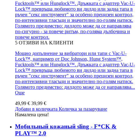
Fucktools™ или Hunglock™. Дръжката с адаптер Vac-U-
Lock™ превръща любимото ви дилдо или задна тапа в
ръчен "секс инструмент" за особено прецизен контрол,
по-интензивни тласъци и значително по-голям натиск.
Голямото предимство: дилдото може да се направлява
по-сигурно - за повече ритъм, по-голяма дълбочина и
повече контрол.
5
ОТЗИВИ НА КЛИЕНТИ
Мощно допълнение за вибратори или тапи с Vac-U-
Lock™, например от Doc Johnson, Hung System™,
Fucktools™ или Hunglock™. Дръжката с адаптер Vac-U-
Lock™ превръща любимото ви дилдо или задна тапа в
ръчен "секс инструмент" за особено прецизен контрол,
по-интензивни тласъци и значително по-голям натиск.
Голямото предимство: дилдото може да се направлява...
Още
49,99 €
39,99 €
Добави в количката
Количка за пазаруване
Намалена цена!
Мобильный кожаный sling - F*CK &
PLAY™ 2.0