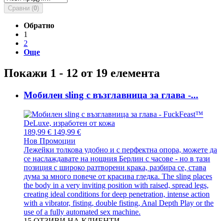
Сравни (
0
)
Обратно
1
2
Още
Покажи 1 - 12 от 19 елемента
Мобилен sling с възглавница за глава -...
189,99 €
149,99 €
Нов
Промоции
Лежейки толкова удобно и с перфектна опора, можете да
се наслаждавате на нощния Берлин с часове - но в тази
позиция с широко разтворени крака, разбира се, става
дума за много повече от красива гледка. The sling places
the body in a very inviting position with raised, spread legs,
creating ideal conditions for deep penetration, intense action
with a vibrator, fisting, double fisting, Anal Depth Play or the
use of a fully automated sex machine.
15
ОТЗИВИ НА КЛИЕНТИ