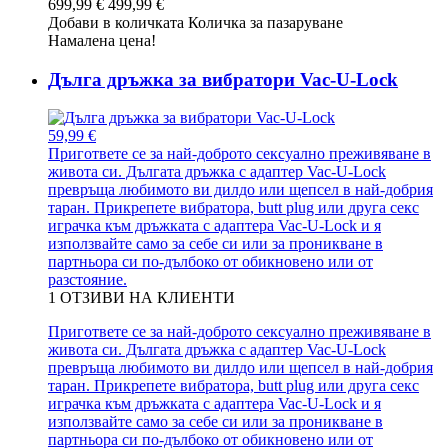
699,99 €
499,99 €
Добави в количката
Количка за пазаруване
Намалена цена!
Дълга дръжка за вибратори Vac-U-Lock
59,99 €
Пригответе се за най-доброто сексуално преживяване в
живота си. Дългата дръжка с адаптер Vac-U-Lock
превръща любимото ви дилдо или щепсел в най-добрия
таран. Прикрепете вибратора, butt plug или друга секс
играчка към дръжката с адаптера Vac-U-Lock и я
използвайте само за себе си или за проникване в
партньора си по-дълбоко от обикновено или от
разстояние.
1
ОТЗИВИ НА КЛИЕНТИ
Пригответе се за най-доброто сексуално преживяване в
живота си. Дългата дръжка с адаптер Vac-U-Lock
превръща любимото ви дилдо или щепсел в най-добрия
таран. Прикрепете вибратора, butt plug или друга секс
играчка към дръжката с адаптера Vac-U-Lock и я
използвайте само за себе си или за проникване в
партньора си по-дълбоко от обикновено или от