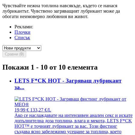
Чувствайте нежна топлина навсякъде, където се нанася
лубрикантът. Чувствено загряващият лубрикант може да
обогати неимоверно любовния ви живот.
Реклами:
Плочки
Списък
Сравни (
0
)
Покажи 1 - 10 от 10 елемента
LETS F*CK HOT - Загряващ лубрикант
за...
19,99 €
133,27 €/L
Ако се наслаждавате на интензивен анален секс и искате
допълнителна доза топлина, влага и мекота, LETS F*CK
HOT™ е точният лубрикант за вас. Този фистинг
създава ясно забележимо усещане за топлина, което