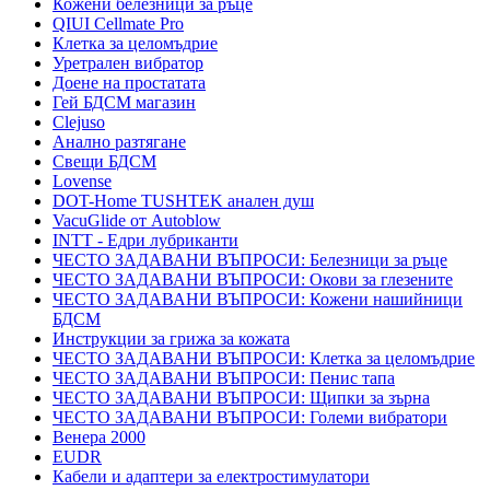
Кожени белезници за ръце
QIUI Cellmate Pro
Клетка за целомъдрие
Уретрален вибратор
Доене на простатата
Гей БДСМ магазин
Clejuso
Анално разтягане
Свещи БДСМ
Lovense
DOT-Home TUSHTEK анален душ
VacuGlide от Autoblow
INTT - Едри лубриканти
ЧЕСТО ЗАДАВАНИ ВЪПРОСИ: Белезници за ръце
ЧЕСТО ЗАДАВАНИ ВЪПРОСИ: Окови за глезените
ЧЕСТО ЗАДАВАНИ ВЪПРОСИ: Кожени нашийници
БДСМ
Инструкции за грижа за кожата
ЧЕСТО ЗАДАВАНИ ВЪПРОСИ: Клетка за целомъдрие
ЧЕСТО ЗАДАВАНИ ВЪПРОСИ: Пенис тапа
ЧЕСТО ЗАДАВАНИ ВЪПРОСИ: Щипки за зърна
ЧЕСТО ЗАДАВАНИ ВЪПРОСИ: Големи вибратори
Венера 2000
EUDR
Кабели и адаптери за електростимулатори