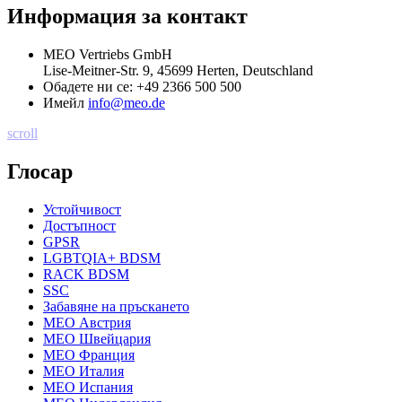
Информация за контакт
MEO Vertriebs GmbH
Lise-Meitner-Str. 9, 45699 Herten, Deutschland
Обадете ни се:
+49 2366 500 500
Имейл
info@meo.de
scroll
Глосар
Устойчивост
Достъпност
GPSR
LGBTQIA+ BDSM
RACK BDSM
SSC
Забавяне на пръскането
MEO Австрия
MEO Швейцария
MEO Франция
MEO Италия
MEO Испания