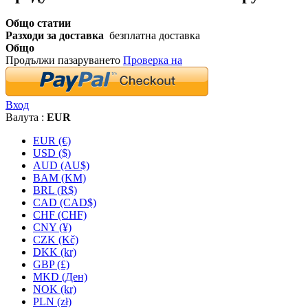
Общо статии
Разходи за доставка
безплатна доставка
Общо
Продължи пазаруването
Проверка на
Вход
Валута :
EUR
EUR (€)
USD ($)
AUD (AU$)
BAM (KM)
BRL (R$)
CAD (CAD$)
CHF (CHF)
CNY (¥)
CZK (Kč)
DKK (kr)
GBP (£)
MKD (Ден)
NOK (kr)
PLN (zł)