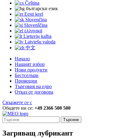
Čeština
български език
Eesti keel
Slovenčina
Slovenščina
ελληνικά
Lietuvių kalba
Latviešu valoda
中文
Начало
Нашият избор
Нови продукти
Бестселъри
Промоции
Търговия на едро
Отказ от договора
Свържете се с
Обадете ни се:
+49 2366 500 500
Търсене
Загряващ лубрикант