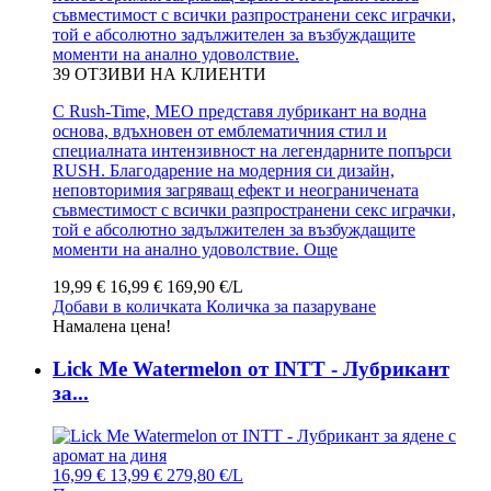
съвместимост с всички разпространени секс играчки,
той е абсолютно задължителен за възбуждащите
моменти на анално удоволствие.
39
ОТЗИВИ НА КЛИЕНТИ
С Rush-Time, MEO представя лубрикант на водна
основа, вдъхновен от емблематичния стил и
специалната интензивност на легендарните попърси
RUSH. Благодарение на модерния си дизайн,
неповторимия загряващ ефект и неограничената
съвместимост с всички разпространени секс играчки,
той е абсолютно задължителен за възбуждащите
моменти на анално удоволствие.
Още
19,99 €
16,99 €
169,90 €/L
Добави в количката
Количка за пазаруване
Намалена цена!
Lick Me Watermelon от INTT - Лубрикант
за...
16,99 €
13,99 €
279,80 €/L