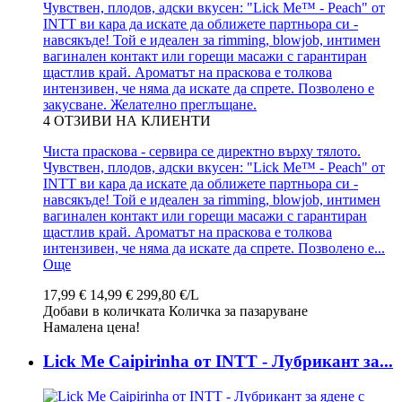
Чувствен, плодов, адски вкусен: "Lick Me™ - Peach" от
INTT ви кара да искате да оближете партньора си -
навсякъде! Той е идеален за rimming, blowjob, интимен
вагинален контакт или горещи масажи с гарантиран
щастлив край. Ароматът на праскова е толкова
интензивен, че няма да искате да спрете. Позволено е
закусване. Желателно преглъщане.
4
ОТЗИВИ НА КЛИЕНТИ
Чиста праскова - сервира се директно върху тялото.
Чувствен, плодов, адски вкусен: "Lick Me™ - Peach" от
INTT ви кара да искате да оближете партньора си -
навсякъде! Той е идеален за rimming, blowjob, интимен
вагинален контакт или горещи масажи с гарантиран
щастлив край. Ароматът на праскова е толкова
интензивен, че няма да искате да спрете. Позволено е...
Още
17,99 €
14,99 €
299,80 €/L
Добави в количката
Количка за пазаруване
Намалена цена!
Lick Me Caipirinha от INTT - Лубрикант за...