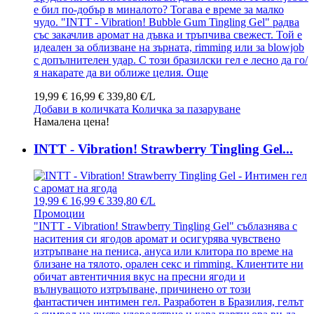
е бил по-добър в миналото? Тогава е време за малко
чудо. "INTT - Vibration! Bubble Gum Tingling Gel" радва
със закачлив аромат на дъвка и тръпчива свежест. Той е
идеален за облизване на зърната, rimming или за blowjob
с допълнителен удар. С този бразилски гел е лесно да го/
я накарате да ви оближе целия.
Още
19,99 €
16,99 €
339,80 €/L
Добави в количката
Количка за пазаруване
Намалена цена!
INTT - Vibration! Strawberry Tingling Gel...
19,99 €
16,99 €
339,80 €/L
Промоции
"INTT - Vibration! Strawberry Tingling Gel" съблазнява с
наситения си ягодов аромат и осигурява чувствено
изтръпване на пениса, ануса или клитора по време на
близане на тялото, орален секс и rimming. Клиентите ни
обичат автентичния вкус на пресни ягоди и
вълнуващото изтръпване, причинено от този
фантастичен интимен гел. Разработен в Бразилия, гелът