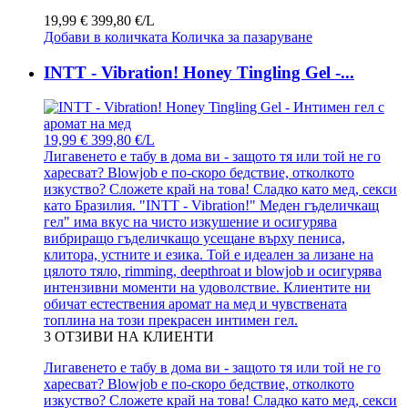
19,99 €
399,80 €/L
Добави в количката
Количка за пазаруване
INTT - Vibration! Honey Tingling Gel -...
19,99 €
399,80 €/L
Лигавенето е табу в дома ви - защото тя или той не го
харесват? Blowjob е по-скоро бедствие, отколкото
изкуство? Сложете край на това! Сладко като мед, секси
като Бразилия. "INTT - Vibration!" Меден гъделичкащ
гел" има вкус на чисто изкушение и осигурява
вибриращо гъделичкащо усещане върху пениса,
клитора, устните и езика. Той е идеален за лизане на
цялото тяло, rimming, deepthroat и blowjob и осигурява
интензивни моменти на удоволствие. Клиентите ни
обичат естествения аромат на мед и чувствената
топлина на този прекрасен интимен гел.
3
ОТЗИВИ НА КЛИЕНТИ
Лигавенето е табу в дома ви - защото тя или той не го
харесват? Blowjob е по-скоро бедствие, отколкото
изкуство? Сложете край на това! Сладко като мед, секси