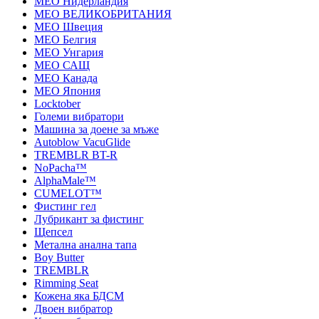
MEO Нидерландия
MEO ВЕЛИКОБРИТАНИЯ
MEO Швеция
MEO Белгия
MEO Унгария
MEO САЩ
MEO Канада
MEO Япония
Locktober
Големи вибратори
Машина за доене за мъже
Autoblow VacuGlide
TREMBLR BT-R
NoPacha™
AlphaMale™
CUMELOT™
Фистинг гел
Лубрикант за фистинг
Щепсел
Метална анална тапа
Boy Butter
TREMBLR
Rimming Seat
Кожена яка БДСМ
Двоен вибратор