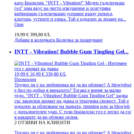
като Бразилия. "INTT - Vibration!" Меден гъделичкащ
гел" има вкус на чисто изкушение и осигурява
вибриращо гъделичкащо усещане върху пениса,
клитора, устните и езика. Той е идеален за лизане на...
Още
19,99 €
399,80 €/L
Добави в количката
Количка за пазаруване
INTT - Vibration! Bubble Gum Tingling Gel...
19,99 €
16,99 €
339,80 €/L
Промоции
Трудно ли е на любовника ви да ви оближе? А blowjobът
е бил по-добър в миналото? Тогава е време за малко
чудо. "INTT - Vibration! Bubble Gum Tingling Gel" радва
със закачлив аромат на дъвка и тръпчива свежест. Той е
идеален за облизване на зърната, rimming или за blowjob
с допълнителен удар. С този бразилски гел е лесно да го/
я накарате да ви оближе целия.
2
ОТЗИВИ НА КЛИЕНТИ
Трудно ли е на любовника ви да ви оближе? А blowjobът