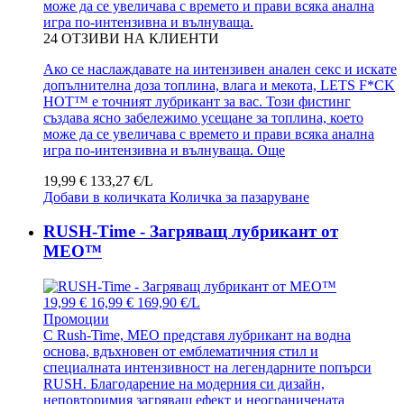
може да се увеличава с времето и прави всяка анална
игра по-интензивна и вълнуваща.
24
ОТЗИВИ НА КЛИЕНТИ
Ако се наслаждавате на интензивен анален секс и искате
допълнителна доза топлина, влага и мекота, LETS F*CK
HOT™ е точният лубрикант за вас. Този фистинг
създава ясно забележимо усещане за топлина, което
може да се увеличава с времето и прави всяка анална
игра по-интензивна и вълнуваща.
Още
19,99 €
133,27 €/L
Добави в количката
Количка за пазаруване
RUSH-Time - Загряващ лубрикант от
MEO™
19,99 €
16,99 €
169,90 €/L
Промоции
С Rush-Time, MEO представя лубрикант на водна
основа, вдъхновен от емблематичния стил и
специалната интензивност на легендарните попърси
RUSH. Благодарение на модерния си дизайн,
неповторимия загряващ ефект и неограничената