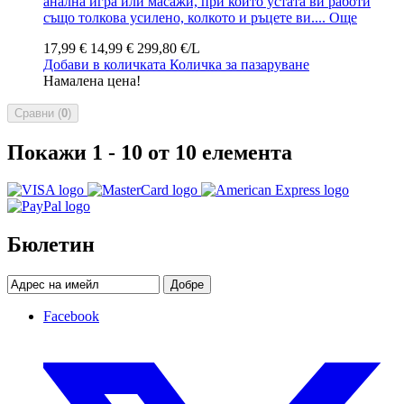
анална игра или масажи, при които устата ви работи
също толкова усилено, колкото и ръцете ви....
Още
17,99 €
14,99 €
299,80 €/L
Добави в количката
Количка за пазаруване
Намалена цена!
Сравни (
0
)
Покажи 1 - 10 от 10 елемента
Бюлетин
Добре
Facebook