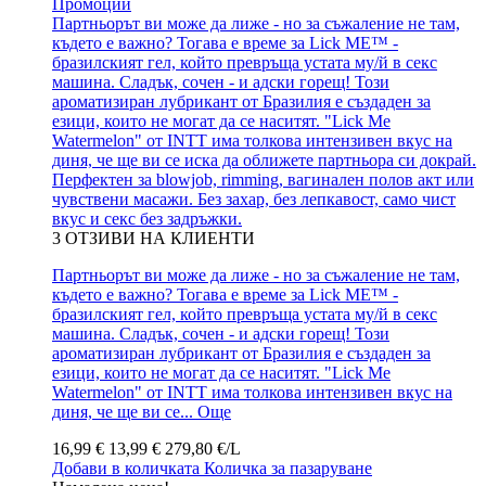
Промоции
Партньорът ви може да лиже - но за съжаление не там,
където е важно? Тогава е време за Lick ME™ -
бразилският гел, който превръща устата му/й в секс
машина. Сладък, сочен - и адски горещ! Този
ароматизиран лубрикант от Бразилия е създаден за
езици, които не могат да се наситят. "Lick Me
Watermelon" от INTT има толкова интензивен вкус на
диня, че ще ви се иска да оближете партньора си докрай.
Перфектен за blowjob, rimming, вагинален полов акт или
чувствени масажи. Без захар, без лепкавост, само чист
вкус и секс без задръжки.
3
ОТЗИВИ НА КЛИЕНТИ
Партньорът ви може да лиже - но за съжаление не там,
където е важно? Тогава е време за Lick ME™ -
бразилският гел, който превръща устата му/й в секс
машина. Сладък, сочен - и адски горещ! Този
ароматизиран лубрикант от Бразилия е създаден за
езици, които не могат да се наситят. "Lick Me
Watermelon" от INTT има толкова интензивен вкус на
диня, че ще ви се...
Още
16,99 €
13,99 €
279,80 €/L
Добави в количката
Количка за пазаруване