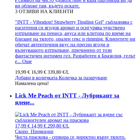
е символ на чисто удоволствие и кара партньора ви да
ви оближе там, където искате.
3
ОТЗИВИ НА КЛИЕНТИ
"INTT - Vibration! Strawberry Tingling Gel" съблазнява с
наситения си ягодов аромат и осигурява чувствено
изтръпване на пениса, ануса или клитора по време на
близане на тялото, орален секс и rimming. Клиентите ни
обичат автентичния вкус на пресни ягоди и
вълнуващото изтръпване, причинено от този
фантастичен интимен гел. Разработен в Бразилия, гелът
е...
Още
19,99 €
16,99 €
339,80 €/L
Добави в количката
Количка за пазаруване
Намалена цена!
Lick Me Peach от INTT - Лубрикант за
ядене...
17,99 €
14,99 €
299,80 €/L
Скоро
Промоции
Чиста праскова - сервира се директно върху тялото.