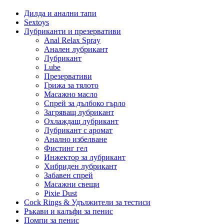
Дилда и анални тапи
Sextoys
Лубриканти и презервативи
Anal Relax Spray
Анален лубрикант
Лубрикант
Lube
Презервативи
Грижа за тялото
Масажно масло
Спрей за дълбоко гърло
Загряващ лубрикант
Охлаждащ лубрикант
Лубрикант с аромат
Анално избелване
Фистинг гел
Инжектор за лубрикант
Хибриден лубрикант
Забавен спрей
Масажни свещи
Pixie Dust
Cock Rings & Удължители за тестиси
Ръкави и калъфи за пенис
Помпи за пенис