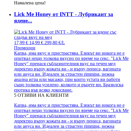
Намалена цена!
Lick Me Honey от INTT - Лубрикант за
ядене...
17,99 €
14,99 €
299,80 €/L
Промоции
Капва, има вкус и пристрастява. Езикът ви никога не е
опитвал нещо толкова вкусно по време на секс. "Lick Me
Honey" пренася съблазнителния вкус на течен мед
директно върху кожата ви - и върху пениса, вагината
или ануса ви. Идеален за страстен rimming, нежна
анална игра или масажи, при които устата ви работи
също толкова усилено, колкото и ръцете ви. Бразилска
еротика във всяко докосване.
5
ОТЗИВИ НА КЛИЕНТИ
Капва, има вкус и пристрастява. Езикът ви никога не е
опитвал нещо толкова вкусно по време на секс. "Lick Me
Honey" пренася съблазнителния вкус на течен мед
директно върху кожата ви - и върху пениса, вагината
или ануса ви. Идеален за страстен rimming, нежна