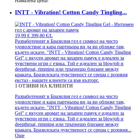
Намалена цена!
INTT - Vibration! Cotton Candy Tingling...
19,99 €
399,80 €/L
Разработеният в Бразилия гел е символ на чисто
удоволствие и кара партньора ви да ви оближе там,
където искате. "INTT - Vibration! Cotton Candy Tingling
Gel" с вкусен аромат на захарен памук е идеален за
чувствени игри с езика. Той е идеален за blowjob и
deepthroat, rimming или тръпнещо близане между
краката. Бразилската чувственост се среща с розовия
екстаз - нашите клиенти са във възторг.
1
ОТЗИВИ НА КЛИЕНТИ
Разработеният в Бразилия гел е символ на чисто
удоволствие и кара партньора ви да ви оближе там,
където искате. "INTT - Vibration! Cotton Candy Tingling
Gel" с вкусен аромат на захарен памук е идеален за
чувствени игри с езика. Той е идеален за blowjob и
deepthroat, rimming или тръпнещо близане между
краката. Бразилската чувственост се среща с розовия...
Още