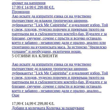
17,99 €
14,99 €
299,80 €/L
Промоции
Ако искате да изпратите езика си на чувствено
пътешествие до влажни тропически ширини,
лубрикантът "Lick Me Caipirinha" е идеалният избор. Той
е свеж, плодов, чудесно порочен и превръща тялото на
партньора ви в съблазнителен коктейл-бар. Идеален е за
близане, смучене, сочене с пръсти и всичко останало,
което е забавно - независимо дали е орално, анално или
спонтанно на кухненската маса. За истинско "бразилско
усещане" и необуздани, екзотични нощи.
5
ОТЗИВИ НА КЛИЕНТИ
Ако искате да изпратите езика си на чувствено
пътешествие до влажни тропически ширини,
лубрикантът "Lick Me Caipirinha" е идеалният избор. Той
е свеж, плодов, чудесно порочен и превръща тялото на
партньора ви в съблазнителен коктейл-бар. Идеален е за
близане, смучене, сочене с пръсти и всичко останало,
което е забавно - независимо дали е орално, анално...
Още
17,99 €
14,99 €
299,80 €/L
Добави в количката
Количка за пазаруване