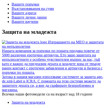
Вашите поръчки
Възстановявания на суми
Вашите адреси
Вашите лични данни
Вашите ваучери
Защита на младежта
Изпращането на MEO и защитата
на непълнолетни
Нашата компания за поръчки по пощата продава повече от
5000 различни еротични артикула. Ето защо защитата на
непълнолетните е особено чувствителен въпрос за нас, тъй
като е важно да предпазим децата и младите хора от твърде
ранен контакт с еротични забавления и артикули в бизнеса с
поръчки по пощата.
Затова в нашия магазин използваме системите за защита age-
de.xml-Label и ICRA. С помощта на тези системи можете да
защитите децата си, а вие да сърфирате безпроблемно в
магазина.
Всички наши фотомодели са на възраст над 18 години
Защита на младежта