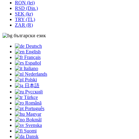
RON (lei)
RSD (Din.)
SEK (kr)
TRY (TL)
ZAR (R)
български език
Deutsch
English
Français
Español
Italiano
Nederlands
Polski
日本語
Русский
Türkçe
Română
Português
Magyar
Bokmål
Svenska
Suomi
Dansk