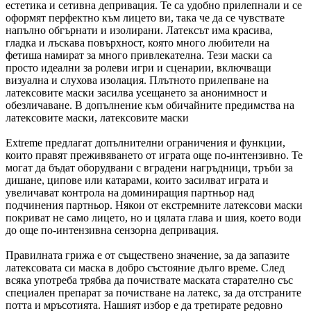
естетика и сетивна депривация. Те са удобно прилепнали и се
оформят перфектно към лицето ви, така че да се чувствате
напълно обгърнати и изолирани. Латексът има красива,
гладка и лъскава повърхност, която много любители на
фетиша намират за много привлекателна. Тези маски са
просто идеални за ролеви игри и сценарии, включващи
визуална и слухова изолация. Плътното прилепване на
латексовите маски засилва усещането за анонимност и
обезличаване. В допълнение към обичайните предимства на
латексовите маски, латексовите маски
Extreme предлагат допълнителни ограничения и функции,
които правят преживяването от играта още по-интензивно. Те
могат да бъдат оборудвани с вградени нагръдници, тръби за
дишане, ципове или катарами, които засилват играта и
увеличават контрола на доминиращия партньор над
подчинения партньор. Някои от екстремните латексови маски
покриват не само лицето, но и цялата глава и шия, което води
до още по-интензивна сензорна депривация.
Правилната грижа е от съществено значение, за да запазите
латексовата си маска в добро състояние дълго време. След
всяка употреба трябва да почиствате маската старателно със
специален препарат за почистване на латекс, за да отстраните
потта и мръсотията. Нашият избор е да третирате редовно