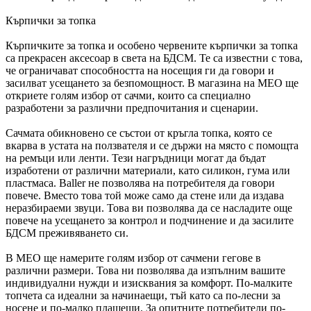
Кърпички за топка
Кърпичките за топка и особено червените кърпички за топка
са прекрасен аксесоар в света на БДСМ. Те са известни с това,
че ограничават способността на носещия ги да говори и
засилват усещането за безпомощност. В магазина на MEO ще
откриете голям избор от сачми, които са специално
разработени за различни предпочитания и сценарии.
Сачмата обикновено се състои от кръгла топка, която се
вкарва в устата на ползвателя и се държи на място с помощта
на ремъци или ленти. Тези нагръдници могат да бъдат
изработени от различни материали, като силикон, гума или
пластмаса. Baller не позволява на потребителя да говори
повече. Вместо това той може само да стене или да издава
неразбираеми звуци. Това ви позволява да се насладите още
повече на усещането за контрол и подчинение и да засилите
БДСМ преживяването си.
В MEO ще намерите голям избор от сачмени гегове в
различни размери. Това ни позволява да изпълним вашите
индивидуални нужди и изисквания за комфорт. По-малките
топчета са идеални за начинаещи, тъй като са по-лесни за
носене и по-малко плашещи. За опитните потребители по-