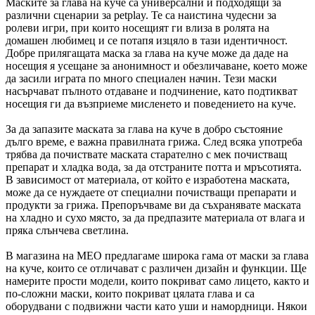
Маските за глава на куче са универсални и подходящи за
различни сценарии за petplay. Те са наистина чудесни за
ролеви игри, при които носещият ги влиза в ролята на
домашен любимец и се потапя изцяло в тази идентичност.
Добре прилягащата маска за глава на куче може да даде на
носещия я усещане за анонимност и обезличаване, което може
да засили играта по много специален начин. Тези маски
насърчават пълното отдаване и подчинение, като подтикват
носещия ги да възприеме мисленето и поведението на куче.
За да запазите маската за глава на куче в добро състояние
дълго време, е важна правилната грижа. След всяка употреба
трябва да почиствате маската старателно с мек почистващ
препарат и хладка вода, за да отстраните потта и мръсотията.
В зависимост от материала, от който е изработена маската,
може да се нуждаете от специални почистващи препарати и
продукти за грижа. Препоръчваме ви да съхранявате маската
на хладно и сухо място, за да предпазите материала от влага и
пряка слънчева светлина.
В магазина на MEO предлагаме широка гама от маски за глава
на куче, които се отличават с различен дизайн и функции. Ще
намерите прости модели, които покриват само лицето, както и
по-сложни маски, които покриват цялата глава и са
оборудвани с подвижни части като уши и намордници. Някои