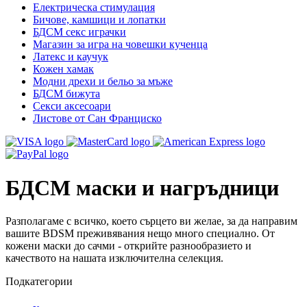
Електрическа стимулация
Бичове, камшици и лопатки
БДСМ секс играчки
Магазин за игра на човешки кученца
Латекс и каучук
Кожен хамак
Модни дрехи и бельо за мъже
БДСМ бижута
Секси аксесоари
Листове от Сан Франциско
БДСМ маски и нагръдници
Разполагаме с всичко, което сърцето ви желае, за да направим
вашите BDSM преживявания нещо много специално. От
кожени маски до сачми - открийте разнообразието и
качеството на нашата изключителна селекция.
Подкатегории