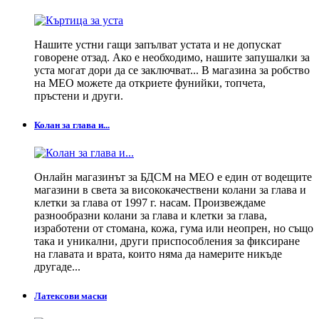
Нашите устни гащи запълват устата и не допускат
говорене отзад. Ако е необходимо, нашите запушалки за
уста могат дори да се заключват... В магазина за робство
на MEO можете да откриете фунийки, топчета,
пръстени и други.
Колан за глава и...
Онлайн магазинът за БДСМ на MEO е един от водещите
магазини в света за висококачествени колани за глава и
клетки за глава от 1997 г. насам. Произвеждаме
разнообразни колани за глава и клетки за глава,
изработени от стомана, кожа, гума или неопрен, но също
така и уникални, други приспособления за фиксиране
на главата и врата, които няма да намерите никъде
другаде...
Латексови маски