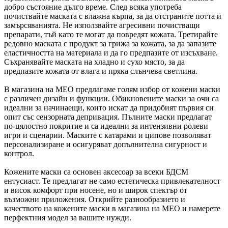
добро състояние дълго време. След всяка употреба
почиствайте маската с влажна кърпа, за да отстраните потта и
замърсяванията. Не използвайте агресивни почистващи
препарати, тъй като те могат да повредят кожата. Третирайте
редовно маската с продукт за грижа за кожата, за да запазите
еластичността на материала и да го предпазите от изсъхване.
Съхранявайте маската на хладно и сухо място, за да
предпазите кожата от влага и пряка слънчева светлина.
В магазина на MEO предлагаме голям избор от кожени маски
с различен дизайн и функции. Обикновените маски за очи са
идеални за начинаещи, които искат да придобият първия си
опит със сензорната депривация. Пълните маски предлагат
по-цялостно покритие и са идеални за интензивни ролеви
игри и сценарии. Маските с катарами и ципове позволяват
персонализиране и осигуряват допълнителна сигурност и
контрол.
Кожените маски са основен аксесоар за всеки БДСМ
ентусиаст. Те предлагат не само естетическа привлекателност
и висок комфорт при носене, но и широк спектър от
възможни приложения. Открийте разнообразието и
качеството на кожените маски в магазина на MEO и намерете
перфектния модел за вашите нужди.