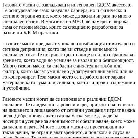
Газовите маски са завладяващ и интензивен БДСМ аксесоар.
Те осигуряват не само визуална бариера, но и физическо и
сетивно ограничение, което може да засили играта по много
специален начин. В магазина на MEO ще намерите широка
гама от газови маски, които са специално разработени за
различни БДСМ практики.
газовите маски предлагат уникална комбинация от визуална и
сетивна депривация, която ще ви отведе в един много
специален свят. Те покриват цялото лице и силно ограничават
зрението, което води до усещане за изолация и безпомощност.
Много газови маски са снабдени с дихателни тръби или
филтри, които могат умишлено да затруднят дишането или да
го контролират. Тези маски често са изработени от здрави
материали като гума или силикон, което ги прави издръжливи
и устойчиви.
Газовите маски могат да се използват в различни БДСМ
сценарии. Те са идеални за ролеви игри, при които контролът
на дишането и лишаването от сетивни усещания играят важна
роля. Добре прилягащата газова маска може да даде на
носещия я усещане за анонимност и обезличаване, което може
да засили играта. Много газови маски са проектирани по
такъв начин, че ограничават зрението, а понякога и слуха на
потребителя. Това засилва възприятието на останалите сетива.