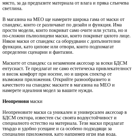
място, за да предпазите материала от влага и пряка слънчева
светлина.
В магазина на MEO ще намерите широка гама от маски от
спандекс, които се различават по дизайн и функция. Има
прости модели, които покриват само очите или устата, но и
по-сложни пълнолицеви маски, които покриват цялото лице.
Някои маски от спандекс са оборудвани с допълнителни
функции, като ципове или отвори, които подпомагат
определени сценарии и фантазии.
Маските от спандекс са незаменим аксесоар за всеки БДСМ
ентусиаст. Те предлагат не само естетическа привлекателност
и висок комфорт при носене, но и широк спектър от
възможни приложения. Открийте разнообразието и
качеството на спандекс маските в магазина на MEO и
намерете идеалния модел за вашите нужди.
Неопренови
маски
Неопреновите маски са уникален и универсален аксесоар в
БДСМ сектора, известен със своята водоустойчивост и
специалното естество на материала. Тези маски предлагат
твърдо и удобно усещане и са особено подходящи за
специални приложения, като например игри във вода.