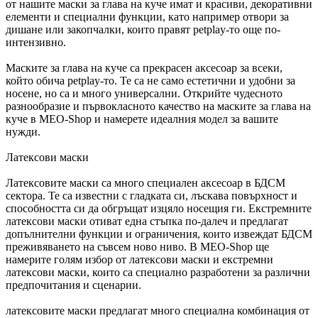
от нашите маски за глава на куче имат и красиви, декоративни
елементи и специални функции, като например отвори за
дишане или закопчалки, които правят petplay-то още по-
интензивно.
Маските за глава на куче са прекрасен аксесоар за всеки,
който обича petplay-то. Те са не само естетични и удобни за
носене, но са и много универсални. Открийте чудесното
разнообразие и първокласното качество на маските за глава на
куче в MEO-Shop и намерете идеалния модел за вашите
нужди.
Латексови маски
Латексовите маски са много специален аксесоар в БДСМ
сектора. Те са известни с гладката си, лъскава повърхност и
способността си да обгръщат изцяло носещия ги. Екстремните
латексови маски отиват една стъпка по-далеч и предлагат
допълнителни функции и ограничения, които извеждат БДСМ
преживяването на съвсем ново ниво. В MEO-Shop ще
намерите голям избор от латексови маски и екстремни
латексови маски, които са специално разработени за различни
предпочитания и сценарии.
латексовите маски предлагат много специална комбинация от