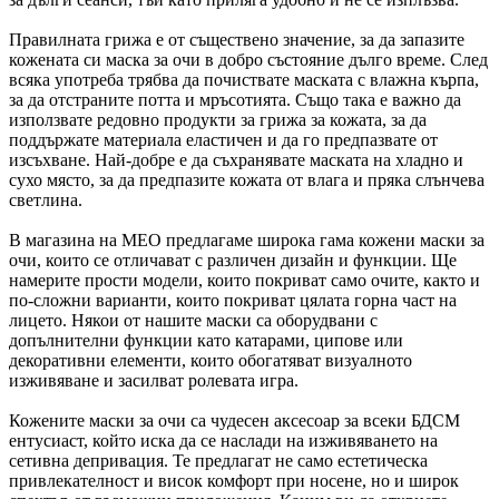
Правилната грижа е от съществено значение, за да запазите
кожената си маска за очи в добро състояние дълго време. След
всяка употреба трябва да почиствате маската с влажна кърпа,
за да отстраните потта и мръсотията. Също така е важно да
използвате редовно продукти за грижа за кожата, за да
поддържате материала еластичен и да го предпазвате от
изсъхване. Най-добре е да съхранявате маската на хладно и
сухо място, за да предпазите кожата от влага и пряка слънчева
светлина.
В магазина на MEO предлагаме широка гама кожени маски за
очи, които се отличават с различен дизайн и функции. Ще
намерите прости модели, които покриват само очите, както и
по-сложни варианти, които покриват цялата горна част на
лицето. Някои от нашите маски са оборудвани с
допълнителни функции като катарами, ципове или
декоративни елементи, които обогатяват визуалното
изживяване и засилват ролевата игра.
Кожените маски за очи са чудесен аксесоар за всеки БДСМ
ентусиаст, който иска да се наслади на изживяването на
сетивна депривация. Те предлагат не само естетическа
привлекателност и висок комфорт при носене, но и широк