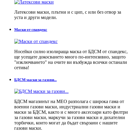
Латексови маски, плътни и с цип, с или без отвор за
уста и други модели.
Маски от спандекс
Носейки силно изолираща маска от БДСМ от спандекс,
ще усещате докосването много по-интензивно, защото
"изключването" на очите ви възбужда всички останали
сетива!
БДСМ маски за газови...
БДСМ магазинът на MEO разполага с широка гама от
военни газови маски, индустриални газови маски и
маски за БДСМ, както и с много аксесоари като филтри
за газови маски, маркучи за газови маски и дихателни
торбички, които могат да бъдат свързани с нашите
газови маски.