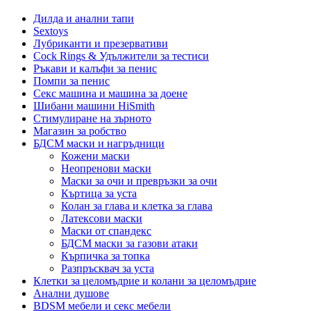
Дилда и анални тапи
Sextoys
Лубриканти и презервативи
Cock Rings & Удължители за тестиси
Ръкави и калъфи за пенис
Помпи за пенис
Секс машина и машина за доене
Шибани машини HiSmith
Стимулиране на зърното
Магазин за робство
БДСМ маски и нагръдници
Кожени маски
Неопренови маски
Маски за очи и превръзки за очи
Къртица за уста
Колан за глава и клетка за глава
Латексови маски
Маски от спандекс
БДСМ маски за газови атаки
Кърпичка за топка
Разпръсквач за уста
Клетки за целомъдрие и колани за целомъдрие
Анални душове
BDSM мебели и секс мебели