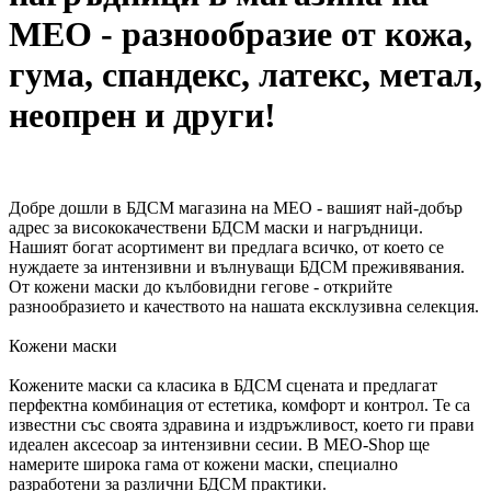
MEO - разнообразие от кожа,
гума, спандекс, латекс, метал,
неопрен и други!
Добре дошли в БДСМ магазина на MEO - вашият най-добър
адрес за висококачествени БДСМ маски и нагръдници.
Нашият богат асортимент ви предлага всичко, от което се
нуждаете за интензивни и вълнуващи БДСМ преживявания.
От кожени маски до кълбовидни гегове - открийте
разнообразието и качеството на нашата ексклузивна селекция.
Кожени маски
Кожените маски са класика в БДСМ сцената и предлагат
перфектна комбинация от естетика, комфорт и контрол. Те са
известни със своята здравина и издръжливост, което ги прави
идеален аксесоар за интензивни сесии. В MEO-Shop ще
намерите широка гама от кожени маски, специално
разработени за различни БДСМ практики.