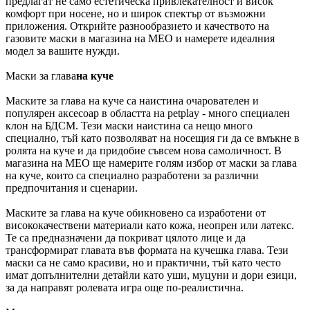
предлагат не само естетическа привлекателност и висок
комфорт при носене, но и широк спектър от възможни
приложения. Открийте разнообразието и качеството на
газовите маски в магазина на MEO и намерете идеалния
модел за вашите нужди.
Маски за глава
на куче
Маските за глава на куче са наистина очарователен и
популярен аксесоар в областта на petplay - много специален
клон на БДСМ. Тези маски наистина са нещо много
специално, тъй като позволяват на носещия ги да се вмъкне в
ролята на куче и да придобие съвсем нова самоличност. В
магазина на MEO ще намерите голям избор от маски за глава
на куче, които са специално разработени за различни
предпочитания и сценарии.
Маските за глава на куче обикновено са изработени от
висококачествени материали като кожа, неопрен или латекс.
Те са предназначени да покриват цялото лице и да
трансформират главата във формата на кучешка глава. Тези
маски са не само красиви, но и практични, тъй като често
имат допълнителни детайли като уши, муцуни и дори езици,
за да направят ролевата игра още по-реалистична.