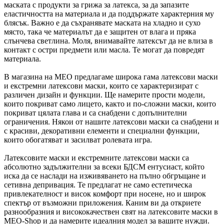
маската с продукти за грижа за латекса, за да запазите
еластичността на материала и да поддържате характерния му
блясък. Важно е да съхранявате маската на хладно и сухо
място, така че материалът да е защитен от влага и пряка
слънчева светлина. Моля, внимавайте латексът да не влиза в
контакт с остри предмети или масла. Те могат да повредят
материала.
В магазина на MEO предлагаме широка гама латексови маски
и екстремни латексови маски, които се характеризират с
различен дизайн и функции. Ще намерите прости модели,
които покриват само лицето, както и по-сложни маски, които
покриват цялата глава и са снабдени с допълнителни
ограничения. Някои от нашите латексови маски са снабдени и
с красиви, декоративни елементи и специални функции,
които обогатяват и засилват ролевата игра.
Латексовите маски и екстремните латексови маски са
абсолютно задължителни за всеки БДСМ ентусиаст, който
иска да се наслади на изживяването на пълно обгръщане и
сетивна депривация. Те предлагат не само естетическа
привлекателност и висок комфорт при носене, но и широк
спектър от възможни приложения. Каним ви да откриете
разнообразния и висококачествен свят на латексовите маски в
MEO-Shop и да намерите идеалния модел за вашите нужди.