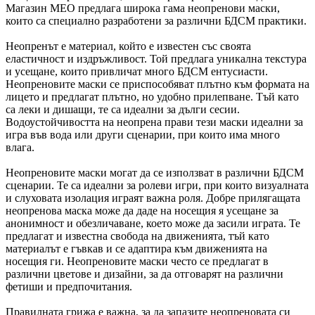
Магазин MEO предлага широка гама неопренови маски,
които са специално разработени за различни БДСМ практики.
Неопренът е материал, който е известен със своята
еластичност и издръжливост. Той предлага уникална текстура
и усещане, които привличат много БДСМ ентусиасти.
Неопреновите маски се приспособяват плътно към формата на
лицето и предлагат плътно, но удобно прилепване. Тъй като
са леки и дишащи, те са идеални за дълги сесии.
Водоустойчивостта на неопрена прави тези маски идеални за
игра във вода или други сценарии, при които има много
влага.
Неопреновите маски могат да се използват в различни БДСМ
сценарии. Те са идеални за ролеви игри, при които визуалната
и слуховата изолация играят важна роля. Добре прилягащата
неопренова маска може да даде на носещия я усещане за
анонимност и обезличаване, което може да засили играта. Те
предлагат и известна свобода на движенията, тъй като
материалът е гъвкав и се адаптира към движенията на
носещия ги. Неопреновите маски често се предлагат в
различни цветове и дизайни, за да отговарят на различни
фетиши и предпочитания.
Правилната грижа е важна, за да запазите неопреновата си