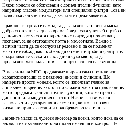
Някои модели са оборудвани с допълнителни функции, като
например гласови модулатори или специални филтри. Това ви
позволява допълнително да засилите преживяването.
Правилната грижа е важна, за да запазите газовия си маска в
добро състояние за дълго време. След всяка употреба трябва
да почиствате маската старателно с подходящ почистващ
препарат, за да отстраните потта и мръсотията. Важно е
всички части да се обслужват редовно и да се подменят,
когато е необходимо, особено дихателните тръби и филтрите.
Съхранявайте маската на хладно и сухо място, за да
предпазите материала от влага и пряка слънчева светлина.
В магазина на MEO предлагаме широка гама противогази,
характеризиращи се с различен дизайн и функции. Ще
намерите прости модели, които се използват главно за
лишаване от зрение, както и по-сложни маски за цялото лице,
които предлагат допълнителни функции, като контрол на
дишането или модулация на гласа. Някои газови маски
разполагат и с декоративни елементи, които ги правят
визуално привлекателни и подобряват ролевата игра.
Газовите маски са чудесен аксесоар за всеки, който иска да се
наслади на изживяването на пълна изолация и контрол. Те