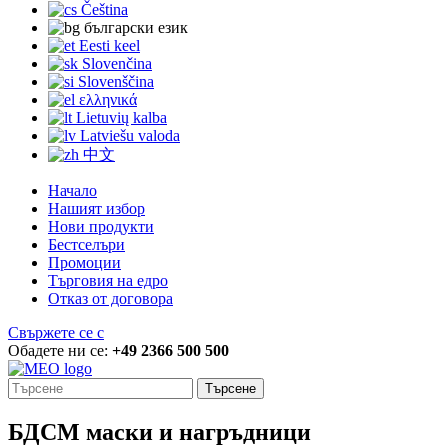
Čeština
български език
Eesti keel
Slovenčina
Slovenščina
ελληνικά
Lietuvių kalba
Latviešu valoda
中文
Начало
Нашият избор
Нови продукти
Бестселъри
Промоции
Търговия на едро
Отказ от договора
Свържете се с
Обадете ни се:
+49 2366 500 500
Търсене
БДСМ маски и нагръдници