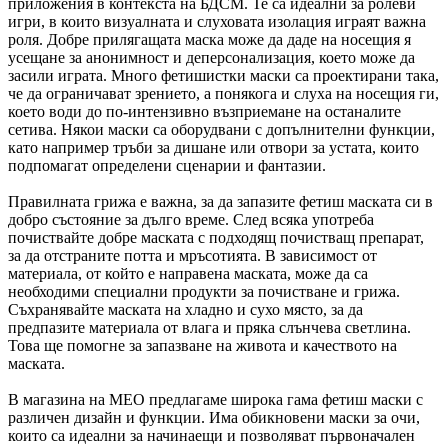
приложения в контекста на БДСМ. Те са идеални за ролеви
игри, в които визуалната и слуховата изолация играят важна
роля. Добре прилягащата маска може да даде на носещия я
усещане за анонимност и деперсонализация, което може да
засили играта. Много фетишистки маски са проектирани така,
че да ограничават зрението, а понякога и слуха на носещия ги,
което води до по-интензивно възприемане на останалите
сетива. Някои маски са оборудвани с допълнителни функции,
като например тръби за дишане или отвори за устата, които
подпомагат определени сценарии и фантазии.
Правилната грижа е важна, за да запазите фетиш маската си в
добро състояние за дълго време. След всяка употреба
почиствайте добре маската с подходящ почистващ препарат,
за да отстраните потта и мръсотията. В зависимост от
материала, от който е направена маската, може да са
необходими специални продукти за почистване и грижа.
Съхранявайте маската на хладно и сухо място, за да
предпазите материала от влага и пряка слънчева светлина.
Това ще помогне за запазване на живота и качеството на
маската.
В магазина на MEO предлагаме широка гама фетиш маски с
различен дизайн и функции. Има обикновени маски за очи,
които са идеални за начинаещи и позволяват първоначален