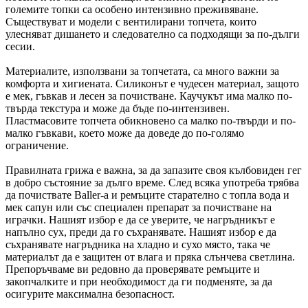
големите топки са особено интензивно преживяване.
Съществуват и модели с вентилирани топчета, които
улесняват дишането и следователно са подходящи за по-дълги
сесии.
Материалите, използвани за топчетата, са много важни за
комфорта и хигиената. Силиконът е чудесен материал, защото
е мек, гъвкав и лесен за почистване. Каучукът има малко по-
твърда текстура и може да бъде по-интензивен.
Пластмасовите топчета обикновено са малко по-твърди и по-
малко гъвкави, което може да доведе до по-голямо
ограничение.
Правилната грижа е важна, за да запазите своя кълбовиден гег
в добро състояние за дълго време. След всяка употреба трябва
да почиствате Baller-a и ремъците старателно с топла вода и
мек сапун или със специален препарат за почистване на
играчки. Нашият избор е да се уверите, че нагръдникът е
напълно сух, преди да го съхранявате. Нашият избор е да
съхранявате нагръдника на хладно и сухо място, така че
материалът да е защитен от влага и пряка слънчева светлина.
Препоръчваме ви редовно да проверявате ремъците и
закопчалките и при необходимост да ги подменяте, за да
осигурите максимална безопасност.