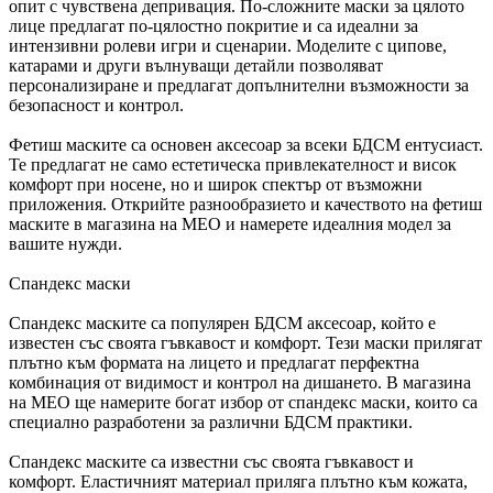
опит с чувствена депривация. По-сложните маски за цялото
лице предлагат по-цялостно покритие и са идеални за
интензивни ролеви игри и сценарии. Моделите с ципове,
катарами и други вълнуващи детайли позволяват
персонализиране и предлагат допълнителни възможности за
безопасност и контрол.
Фетиш маските са основен аксесоар за всеки БДСМ ентусиаст.
Те предлагат не само естетическа привлекателност и висок
комфорт при носене, но и широк спектър от възможни
приложения. Открийте разнообразието и качеството на фетиш
маските в магазина на MEO и намерете идеалния модел за
вашите нужди.
Спандекс маски
Спандекс маските са популярен БДСМ аксесоар, който е
известен със своята гъвкавост и комфорт. Тези маски прилягат
плътно към формата на лицето и предлагат перфектна
комбинация от видимост и контрол на дишането. В магазина
на MEO ще намерите богат избор от спандекс маски, които са
специално разработени за различни БДСМ практики.
Спандекс маските са известни със своята гъвкавост и
комфорт. Еластичният материал приляга плътно към кожата,