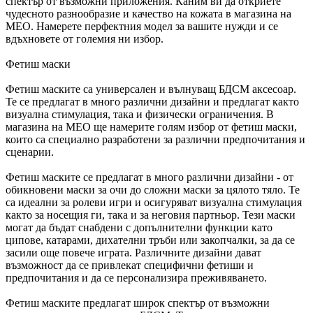
спектър от възможни приложения. Каним ви да откриете
чудесното разнообразие и качество на кожата в магазина на
MEO. Намерете перфектния модел за вашите нужди и се
вдъхновете от големия ни избор.
Фетиш маски
Фетиш маските са универсален и вълнуващ БДСМ аксесоар.
Те се предлагат в много различни дизайни и предлагат както
визуална стимулация, така и физически ограничения. В
магазина на MEO ще намерите голям избор от фетиш маски,
които са специално разработени за различни предпочитания и
сценарии.
Фетиш маските се предлагат в много различни дизайни - от
обикновени маски за очи до сложни маски за цялото тяло. Те
са идеални за ролеви игри и осигуряват визуална стимулация
както за носещия ги, така и за неговия партньор. Тези маски
могат да бъдат снабдени с допълнителни функции като
ципове, катарами, дихателни тръби или закопчалки, за да се
засили още повече играта. Различните дизайни дават
възможност да се привлекат специфични фетиши и
предпочитания и да се персонализира преживяването.
Фетиш маските предлагат широк спектър от възможни