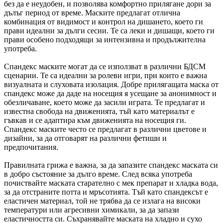
без да е неудобен, и позволява комфортно прилягане дори за
дълъг период от време. Маските предлагат отлична
комбинация от видимост и контрол на дишането, което ги
прави идеални за дълги сесии. Те са леки и дишащи, което ги
прави особено подходящи за интензивна и продължителна
употреба.
Спандекс маските могат да се използват в различни БДСМ
сценарии. Те са идеални за ролеви игри, при които е важна
визуалната и слуховата изолация. Добре прилягащата маска от
спандекс може да даде на носещия я усещане за анонимност и
обезличаване, което може да засили играта. Те предлагат и
известна свобода на движенията, тъй като материалът е
гъвкав и се адаптира към движенията на носещия ги.
Спандекс маските често се предлагат в различни цветове и
дизайни, за да отговарят на различни фетиши и
предпочитания.
Правилната грижа е важна, за да запазите спандекс маската си
в добро състояние за дълго време. След всяка употреба
почиствайте маската старателно с мек препарат и хладка вода,
за да отстраните потта и мръсотията. Тъй като спандексът е
еластичен материал, той не трябва да се излага на високи
температури или агресивни химикали, за да запази
еластичността си. Съхранявайте маската на хладно и сухо