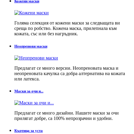
Кожени маски
Голяма селекция от кожени маски за следващата ви
среща по робство. Кожена маска, прилепнала към
кожата, със или без нагръдник.
Неопренови маски
Предлагат се много версии. Неопреновата маска и
неопреновата качулка са добра алтернатива на кожата
или латекса.
Маски за очи и...
Предлагат се много дизайни. Нашите маски за очи
прилягат добре, са 100% непрозрачни и удобни.
Къртица за уста