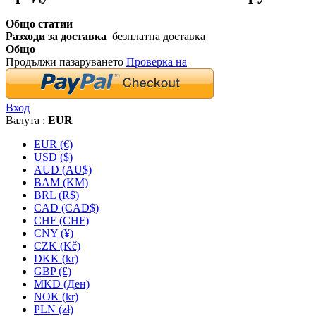
Общо статии
Разходи за доставка
безплатна доставка
Общо
Продължи пазаруването
Проверка на
Вход
Валута :
EUR
EUR (€)
USD ($)
AUD (AU$)
BAM (KM)
BRL (R$)
CAD (CAD$)
CHF (CHF)
CNY (¥)
CZK (Kč)
DKK (kr)
GBP (£)
MKD (Ден)
NOK (kr)
PLN (zł)