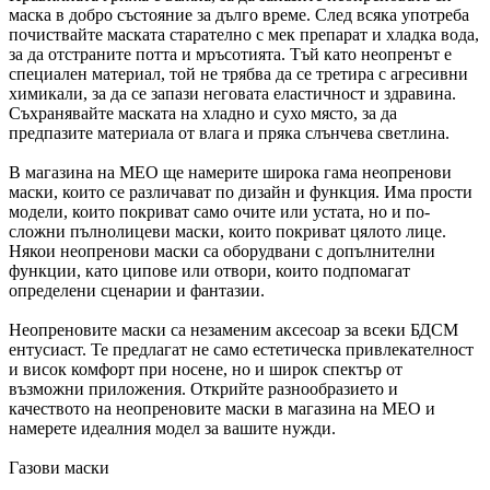
маска в добро състояние за дълго време. След всяка употреба
почиствайте маската старателно с мек препарат и хладка вода,
за да отстраните потта и мръсотията. Тъй като неопренът е
специален материал, той не трябва да се третира с агресивни
химикали, за да се запази неговата еластичност и здравина.
Съхранявайте маската на хладно и сухо място, за да
предпазите материала от влага и пряка слънчева светлина.
В магазина на MEO ще намерите широка гама неопренови
маски, които се различават по дизайн и функция. Има прости
модели, които покриват само очите или устата, но и по-
сложни пълнолицеви маски, които покриват цялото лице.
Някои неопренови маски са оборудвани с допълнителни
функции, като ципове или отвори, които подпомагат
определени сценарии и фантазии.
Неопреновите маски са незаменим аксесоар за всеки БДСМ
ентусиаст. Те предлагат не само естетическа привлекателност
и висок комфорт при носене, но и широк спектър от
възможни приложения. Открийте разнообразието и
качеството на неопреновите маски в магазина на MEO и
намерете идеалния модел за вашите нужди.
Газови маски