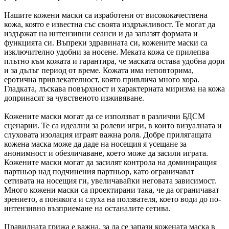
Нашите кожени маски са изработени от висококачествена
кожа, която е известна със своята издръжливост. Те могат да
издържат на интензивни сеанси и да запазят формата и
функцията си. Въпреки здравината си, кожените маски са
изключително удобни за носене. Меката кожа се прилепва
плътно към кожата и гарантира, че маската остава удобна дори
и за дълъг период от време. Кожата има неповторима,
еротична привлекателност, която привлича много хора.
Гладката, лъскава повърхност и характерната миризма на кожа
допринасят за чувственото изживяване.
Кожените маски могат да се използват в различни БДСМ
сценарии. Те са идеални за ролеви игри, в които визуалната и
слуховата изолация играят важна роля. Добре прилягащата
кожена маска може да даде на носещия я усещане за
анонимност и обезличаване, което може да засили играта.
Кожените маски могат да засилят контрола на доминиращия
партньор над подчинения партньор, като ограничават
сетивата на носещия ги, увеличавайки неговата зависимост.
Много кожени маски са проектирани така, че да ограничават
зрението, а понякога и слуха на ползвателя, което води до по-
интензивно възприемане на останалите сетива.
Правилната грижа е важна, за да се запази кожената маска в