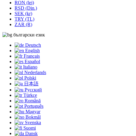
RON (lei)
RSD (Din.)
SEK (kr)
TRY (TL)
ZAR (R)
български език
Deutsch
English
Français
Español
Italiano
Nederlands
Polski
日本語
Русский
Türkçe
Română
Português
Magyar
Bokmål
Svenska
Suomi
Dansk