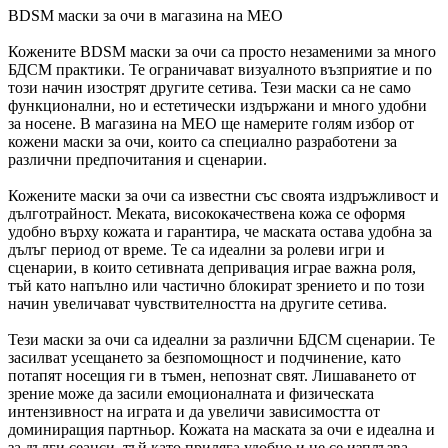
BDSM маски за очи в магазина на MEO
Кожените BDSM маски за очи са просто незаменими за много
БДСМ практики. Те ограничават визуалното възприятие и по
този начин изострят другите сетива. Тези маски са не само
функционални, но и естетически издържани и много удобни
за носене. В магазина на MEO ще намерите голям избор от
кожени маски за очи, които са специално разработени за
различни предпочитания и сценарии.
Кожените маски за очи са известни със своята издръжливост и
дълготрайност. Меката, висококачествена кожа се оформя
удобно върху кожата и гарантира, че маската остава удобна за
дълъг период от време. Те са идеални за ролеви игри и
сценарии, в които сетивната депривация играе важна роля,
тъй като напълно или частично блокират зрението и по този
начин увеличават чувствителността на другите сетива.
Тези маски за очи са идеални за различни БДСМ сценарии. Те
засилват усещането за безпомощност и подчинение, като
потапят носещия ги в тъмен, непознат свят. Лишаването от
зрение може да засили емоционалната и физическата
интензивност на играта и да увеличи зависимостта от
доминиращия партньор. Кожата на маската за очи е идеална и
за дълги сеанси, тъй като приляга удобно и не се изплъзва.