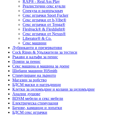
RAP® - Real Ass Play
Реалистични секс кукли
Спекула и разпръсквач
Секс играчки Sport Fucker
Секс играчки от b-Vibe®
Секс играчки от Tenga®
Fleshjack® & Fleshlight®
Секс играчки от Nexus®
Liberator® & Co.
Секс машини
Лубриканти и презервативи
Cock Rings & Удължители за тестиси
Ръкави и калъфи за пенис
Помпи за пенис
Секс машина и машина за доене
Шибани машини HiSmith
Стимулиране на зърното
Магазин за робство
БДСМ маски и нагръдници
Клетки за целомъдрие и колани за целомъдрие
Анални душове
BDSM мебели и секс мебели
Електрическа стимулация
Бичове, камшици и лопатки
БДСМ секс играчки