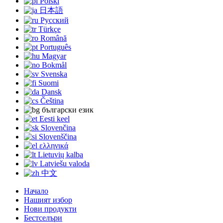
Polski
日本語
Русский
Türkçe
Română
Português
Magyar
Bokmål
Svenska
Suomi
Dansk
Čeština
български език
Eesti keel
Slovenčina
Slovenščina
ελληνικά
Lietuvių kalba
Latviešu valoda
中文
Начало
Нашият избор
Нови продукти
Бестселъри