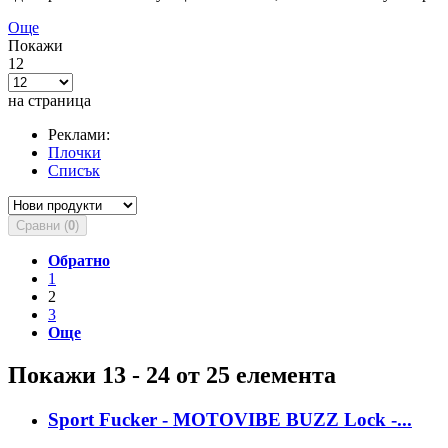
Още
Покажи
12
на страница
Реклами:
Плочки
Списък
Сравни (
0
)
Обратно
1
2
3
Още
Покажи 13 - 24 от 25 елемента
Sport Fucker - MOTOVIBE BUZZ Lock -...