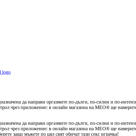
редназначена да направи оргазмите по-дълги, по-силни и по-инте
трол чрез приложение: в онлайн магазина на MEO® ще намерите 
редназначена да направи оргазмите по-дълги, по-силни и по-инте
трол чрез приложение: в онлайн магазина на MEO® ще намерите 
ерете защо мъжете по цял свят обичат тази секс играчка!