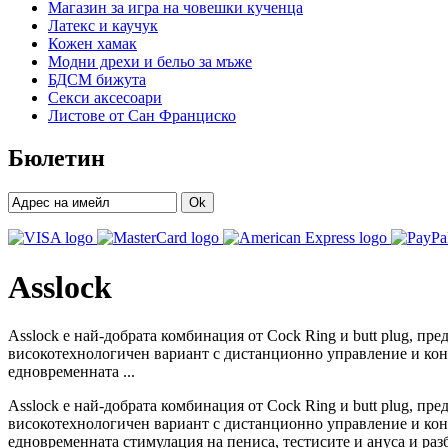
Магазин за игра на човешки кученца
Латекс и каучук
Кожен хамак
Модни дрехи и бельо за мъже
БДСМ бижута
Секси аксесоари
Листове от Сан Франциско
Бюлетин
Ok
Asslock
Asslock е най-добрата комбинация от Cock Ring и butt plug, п
високотехнологичен вариант с дистанционно управление и кон
едновременната ...
Asslock е най-добрата комбинация от Cock Ring и butt plug, п
високотехнологичен вариант с дистанционно управление и кон
едновременната стимулация на пениса, тестисите и ануса и разб