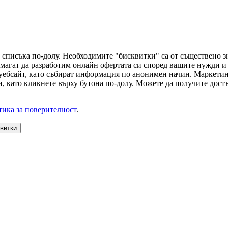
 списъка по-долу. Необходимите "бисквитки" са от съществено з
магат да разработим онлайн офертата си според вашите нужди и 
 уебсайт, като събират информация по анонимен начин. Маркети
, като кликнете върху бутона по-долу. Можете да получите достъ
ика за поверителност
.
квитки