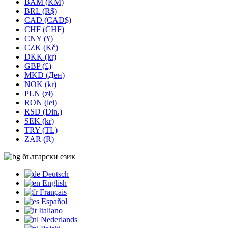
BAM (KM)
BRL (R$)
CAD (CAD$)
CHF (CHF)
CNY (¥)
CZK (Kč)
DKK (kr)
GBP (£)
MKD (Ден)
NOK (kr)
PLN (zł)
RON (lei)
RSD (Din.)
SEK (kr)
TRY (TL)
ZAR (R)
български език
Deutsch
English
Français
Español
Italiano
Nederlands