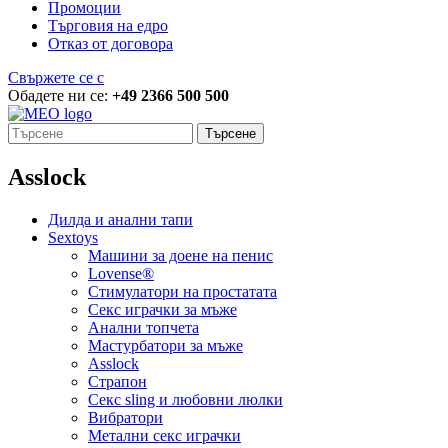
Промоции
Търговия на едро
Отказ от договора
Свържете се с
Обадете ни се:
+49 2366 500 500
Търсене
Asslock
Дилда и анални тапи
Sextoys
Машини за доене на пенис
Lovense®
Стимулатори на простатата
Секс играчки за мъже
Анални топчета
Мастурбатори за мъже
Asslock
Страпон
Секс sling и любовни люлки
Вибратори
Метални секс играчки