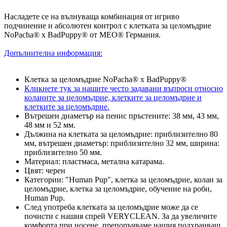
Насладете се на вълнуваща комбинация от игриво
подчинение и абсолютен контрол с клетката за целомъдрие
NoPacha® x BadPuppy® от MEO® Германия.
Допълнителна информация:
Клетка за целомъдрие NoPacha® x BadPuppy®
Кликнете тук за нашите често задавани въпроси относно
коланите за целомъдрие, клетките за целомъдрие и
клетките за целомъдрие.
Вътрешен диаметър на пенис пръстените: 38 мм, 43 мм,
48 мм и 52 мм.
Дължина на клетката за целомъдрие: приблизително 80
мм, вътрешен диаметър: приблизително 32 мм, ширина:
приблизително 50 мм.
Материал: пластмаса, метална катарама.
Цвят: черен
Категории: "Human Pup", клетка за целомъдрие, колан за
целомъдрие, клетка за целомъдрие, обучение на роби,
Human Pup.
След употреба клетката за целомъдрие може да се
почисти с нашия спрей VERYCLEAN. За да увеличите
комфорта при носене, препоръчваме нашия подхранващ