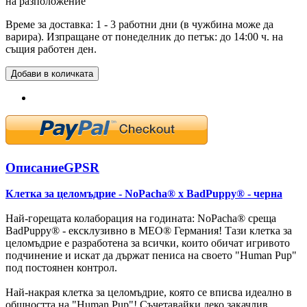
на разположение
Време за доставка: 1 - 3 работни дни (в чужбина може да
варира). Изпращане от понеделник до петък: до 14:00 ч. на
същия работен ден.
Добави в количката
Описание
GPSR
Клетка за целомъдрие - NoPacha® x BadPuppy® - черна
Най-горещата колаборация на годината: NoPacha® среща
BadPuppy® - ексклузивно в MEO® Германия! Тази клетка за
целомъдрие е разработена за всички, които обичат игривото
подчинение и искат да държат пениса на своето "Human Pup"
под постоянен контрол.
Най-накрая клетка за целомъдрие, която се вписва идеално в
общността на "Human Pup"! Съчетавайки леко закачлив