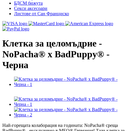
БДСМ бижута
Секси аксесоари
Листове от Сан Франциско
Клетка за целомъдрие -
NoPacha® x BadPuppy® -
Черна
Най-горещата колаборация на годината: NoPacha® среща
BadPuppy® - ексклузивно в MEO® Германия! Тази клетка за