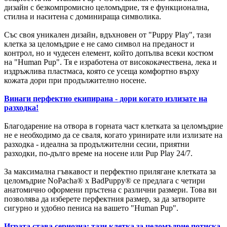
дизайн с безкомпромисно целомъдрие, тя е функционална,
стилна и наситена с доминираща символика.
Със своя уникален дизайн, вдъхновен от "Puppy Play", тази
клетка за целомъдрие е не само символ на преданост и
контрол, но и чудесен елемент, който допълва всеки костюм
на "Human Pup". Тя е изработена от висококачествена, лека и
издръжлива пластмаса, която се усеща комфортно върху
кожата дори при продължително носене.
Винаги перфектно екипирана - дори когато излизате на
разходка!
Благодарение на отвора в горната част клетката за целомъдрие
не е необходимо да се сваля, когато уринирате или излизате на
разходка - идеална за продължителни сесии, приятни
разходки, по-дълго време на носене или Pup Play 24/7.
За максимална гъвкавост и перфектно прилягане клетката за
целомъдрие NoPacha® x BadPuppy® се предлага с четири
анатомично оформени пръстена с различни размери. Това ви
позволява да изберете перфектния размер, за да затворите
сигурно и удобно пениса на вашето "Human Pup".
Играта става сериозна: тази клетка за целомъдрие потиска