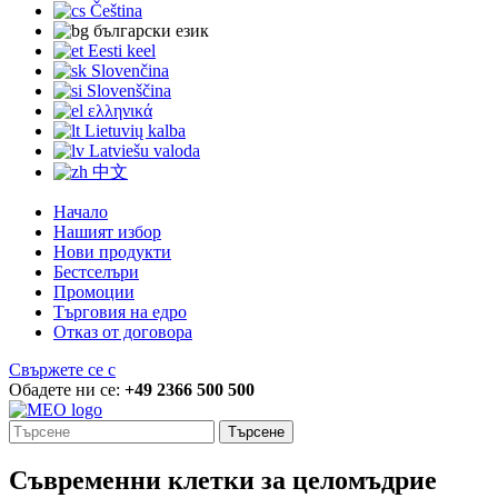
Čeština
български език
Eesti keel
Slovenčina
Slovenščina
ελληνικά
Lietuvių kalba
Latviešu valoda
中文
Начало
Нашият избор
Нови продукти
Бестселъри
Промоции
Търговия на едро
Отказ от договора
Свържете се с
Обадете ни се:
+49 2366 500 500
Търсене
Съвременни клетки за целомъдрие