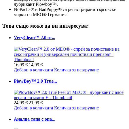
лубрикант Plowboy™.
NoPacha® и BadPuppy® са регистрирани търговски
марки на MEO® Германия.
Това също може да ви интересува:
VeryClean™ 2.0 от...
16,99 €
14,99 €
Добави в количката
Количка за пазаруване
PlowBoy™ 2.0 True...
24,99 €
21,99 €
Добави в количката
Количка за пазаруване
Анална тапа с опа...