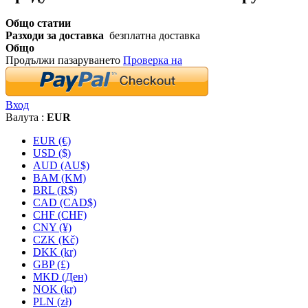
Общо статии
Разходи за доставка
безплатна доставка
Общо
Продължи пазаруването
Проверка на
Вход
Валута :
EUR
EUR (€)
USD ($)
AUD (AU$)
BAM (KM)
BRL (R$)
CAD (CAD$)
CHF (CHF)
CNY (¥)
CZK (Kč)
DKK (kr)
GBP (£)
MKD (Ден)
NOK (kr)
PLN (zł)