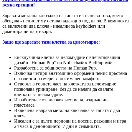
всяка ерекция!
Здравата метална ключалка на тапата изпълнява това, което
обещава - пенисът му остава надеждно под ключ. В комплекта
са включени два ключа - идеални за keyholders или
доминиращи партньори.
Защо ще харесате тази клетка за целомъдрие:
Ексклузивна клетка за целомъдрие с впечатляващия
дизайн "Human Pup" на NoPacha® x BadPuppy®.
Разработена за общността на Human Pup.
Включва четири анатомично оформени пенис пръстена
с различни размери за оптимален комфорт.
Отворът в горната част на клетката за целомъдрие
позволява уриниране, без да се налага да сваляте
клетката за целомъдрие.
Изработена е от висококачествена, издръжлива
пластмаса.
Включена е здрава метална ключалка за тапата с два
ключа.
Идеален е за дълги периоди на носене, разходки и игра
24 часа в денонощието, 7 дни в седмицата.