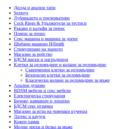
Дилда и анални тапи
Sextoys
Лубриканти и презервативи
Cock Rings & Удължители за тестиси
Ръкави и калъфи за пенис
Помпи за пенис
Секс машина и машина за доене
Шибани машини HiSmith
Стимулиране на зърното
Магазин за робство
БДСМ маски и нагръдници
Клетки за целомъдрие и колани за целомъдрие
Съвременни клетки за целомъдрие
Безопасни клетки за целомъдрие
Класически колани за целомъдрие за мъже
Анални душове
BDSM мебели и секс мебели
Електрическа стимулация
Бичове, камшици и лопатки
БДСМ секс играчки
Магазин за игра на човешки кученца
Латекс и каучук
Кожен хамак
Модни дрехи и бельо за мъже