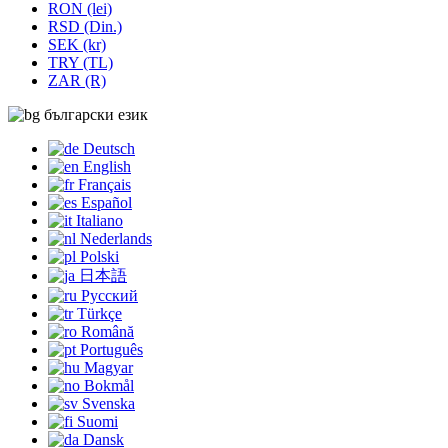
RON (lei)
RSD (Din.)
SEK (kr)
TRY (TL)
ZAR (R)
български език
Deutsch
English
Français
Español
Italiano
Nederlands
Polski
日本語
Русский
Türkçe
Română
Português
Magyar
Bokmål
Svenska
Suomi
Dansk