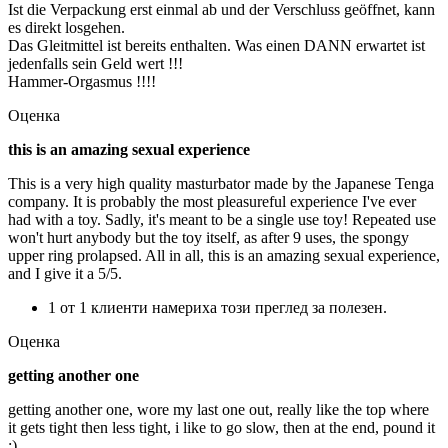
Ist die Verpackung erst einmal ab und der Verschluss geöffnet, kann
es direkt losgehen.
Das Gleitmittel ist bereits enthalten. Was einen DANN erwartet ist
jedenfalls sein Geld wert !!!
Hammer-Orgasmus !!!!
Оценка
this is an amazing sexual experience
This is a very high quality masturbator made by the Japanese Tenga
company. It is probably the most pleasureful experience I've ever
had with a toy. Sadly, it's meant to be a single use toy! Repeated use
won't hurt anybody but the toy itself, as after 9 uses, the spongy
upper ring prolapsed. All in all, this is an amazing sexual experience,
and I give it a 5/5.
1 от 1 клиенти намериха този преглед за полезен.
Оценка
getting another one
getting another one, wore my last one out, really like the top where
it gets tight then less tight, i like to go slow, then at the end, pound it
:)