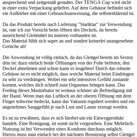
ansprechend und zeitgemäß gestaltet. Der TENGA Cup wird nicht
in einer extra Verpackung geliefert. Auf dem Gehäuse befindet sich
ein Aufkleber mit einer Gebrauchsanweisung, die selbsterklärend ist.
Da das Produkt bereits nach Lieferung "Startklar" zur Verwendung
ist, rate ich zur Vorsicht beim öffnen des Deckels, da bereits
ausreichend Gleitmittel im inneren vorhanden ist.
Das Material fühlt sich super an und sondert keinerlei unangenehme
Gerüche ab!
Die Anwendung ist völlig einfach, da das Gleitgel bereits im Sextoy
drin ist: dazu einfach beide Öffnungen von der Folie befreien, den
Deckel abnehmen und schon kann es losgehen! Durch das robuste
Gehäuse ist es nicht möglich, dass weiche Material beim Eindringen
zu sehr zu verdrängen. Wobei ein sehr intensives Gefühl zustande
kommt, welches dich schnell zum Orgasmus bringen kann. Das
Feeling dieses Masturbator ist weitaus schöner als Befriedigung mit
der Hand. Wenn man das Luftloch an der oberen Öffnung mit dem
Finger teilweise bedeckt, kann das Vakuum reguliert werden und ein
angenehmes Sauggefühl je nach Lust und Laune erzeugt werden.
Es ist zu erwähnen, dass es sich hierbei um ein Einwegprodukt
handelt. Eine Reinigung, ist somit nicht vorgesehen. Eine Mehrfach-
Nutzung ist bei Verwenden eines Kondoms durchaus möglich.
Hierzu muss man einfach bei der nächsten Benutzung selbst Gleitgel