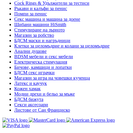
Cock Rings & Удължители за тестиси
Ръкави и калъфи за пенис
Помпи за пенис
Секс машина и машина за доене
Шибани машини HiSmith
Стимулиране на зърното
Магазин за робство
БДСМ маски и нагръдници
Клетки за целомъдрие и колани за целомъдрие
Анални душове
BDSM мебели и секс мебели
Електрическа стимулация
Бичове, камшици и лопатки
БДСМ секс играчки
Магазин за игра на човешки кученца
Латекс и каучук
Кожен хамак
Модни дрехи и бельо за мъже
БДСМ бижута
Секси аксесоари
Листове от Сан Франциско