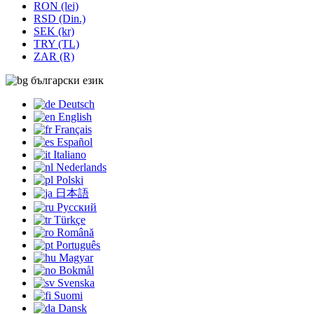
RON (lei)
RSD (Din.)
SEK (kr)
TRY (TL)
ZAR (R)
български език
Deutsch
English
Français
Español
Italiano
Nederlands
Polski
日本語
Русский
Türkçe
Română
Português
Magyar
Bokmål
Svenska
Suomi
Dansk