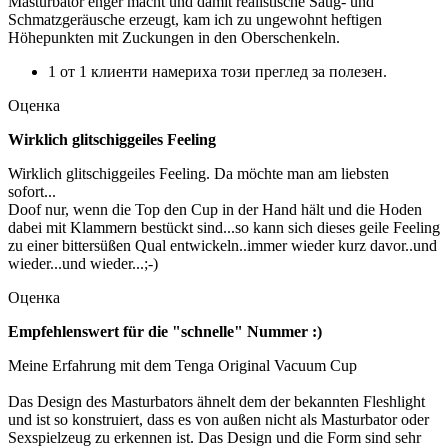
Masturbator enger macht und damit realistische Saug- und
Schmatzgeräusche erzeugt, kam ich zu ungewohnt heftigen
Höhepunkten mit Zuckungen in den Oberschenkeln.
1 от 1 клиенти намериха този преглед за полезен.
Оценка
Wirklich glitschiggeiles Feeling
Wirklich glitschiggeiles Feeling. Da möchte man am liebsten
sofort...
Doof nur, wenn die Top den Cup in der Hand hält und die Hoden
dabei mit Klammern bestückt sind...so kann sich dieses geile Feeling
zu einer bittersüßen Qual entwickeln..immer wieder kurz davor..und
wieder...und wieder...;-)
Оценка
Empfehlenswert für die "schnelle" Nummer :)
Meine Erfahrung mit dem Tenga Original Vacuum Cup
Das Design des Masturbators ähnelt dem der bekannten Fleshlight
und ist so konstruiert, dass es von außen nicht als Masturbator oder
Sexspielzeug zu erkennen ist. Das Design und die Form sind sehr