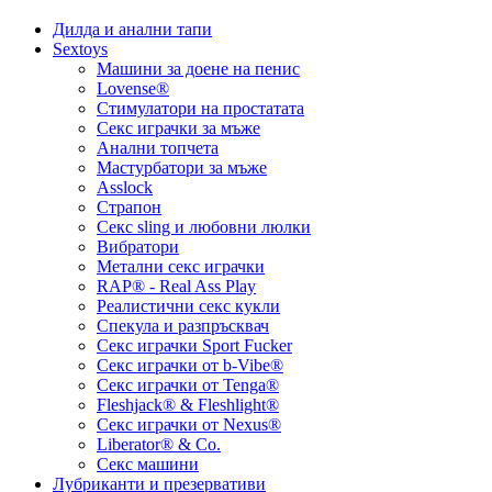
Дилда и анални тапи
Sextoys
Машини за доене на пенис
Lovense®
Стимулатори на простатата
Секс играчки за мъже
Анални топчета
Мастурбатори за мъже
Asslock
Страпон
Секс sling и любовни люлки
Вибратори
Метални секс играчки
RAP® - Real Ass Play
Реалистични секс кукли
Спекула и разпръсквач
Секс играчки Sport Fucker
Секс играчки от b-Vibe®
Секс играчки от Tenga®
Fleshjack® & Fleshlight®
Секс играчки от Nexus®
Liberator® & Co.
Секс машини
Лубриканти и презервативи