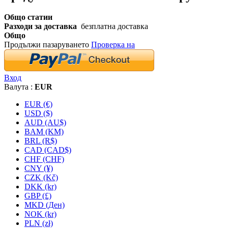
Общо статии
Разходи за доставка
безплатна доставка
Общо
Продължи пазаруването
Проверка на
Вход
Валута :
EUR
EUR (€)
USD ($)
AUD (AU$)
BAM (KM)
BRL (R$)
CAD (CAD$)
CHF (CHF)
CNY (¥)
CZK (Kč)
DKK (kr)
GBP (£)
MKD (Ден)
NOK (kr)
PLN (zł)