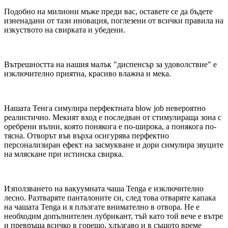
Подобно на милиони мъже преди вас, оставете се да бъдете
изненадани от тази иновация, поглезени от всички правила на
изкуството на свирката и убедени.
Вътрешността на нашия малък "диспенсър за удоволствие" е
изключително приятна, красиво влажна и мека.
Нашата Тенга симулира перфектната blow job невероятно
реалистично. Мекият вход е последван от стимулираща зона с
оребрени вълни, която понякога е по-широка, а понякога по-
тясна. Отворът във върха осигурява перфектно
персонализиран ефект на засмукване и дори симулира звуците
на мляскане при истинска свирка.
Използването на вакуумната чаша Tenga е изключително
лесно. Разтваряте панталоните си, след това отваряте капака
на чашата Tenga и я плъзгате внимателно в отвора. Не е
необходим допълнителен лубрикант, тъй като той вече е вътре
и превръща всичко в горещо, хлъзгаво и в същото време