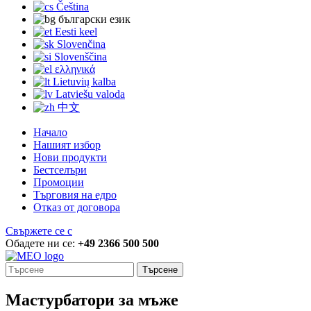
Čeština
български език
Eesti keel
Slovenčina
Slovenščina
ελληνικά
Lietuvių kalba
Latviešu valoda
中文
Начало
Нашият избор
Нови продукти
Бестселъри
Промоции
Търговия на едро
Отказ от договора
Свържете се с
Обадете ни се:
+49 2366 500 500
Търсене
Мастурбатори за мъже