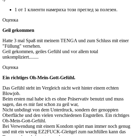
1 от 1 клиенти намериха този преглед за полезен.
Оценка
Geil gekommen
Hatte 3 mal Spaß mit meinem TENGA und zum Schluss mit einer
"Füllung" versehen.
Geil gekommen, geiles Gefühl und vor allem total
unkompliziert........
Оценка
Ein richtiges Oh-Mein-Gott-Gefühl.
Das Gefühl steht im Vergleich nicht weit hinter einem echten
Blowjob.
Beim ersten mal habe ich es ohne Präservativ benutzt und muss
sagen, das es mir fast schon zu geil war,
Nicht unbdingt von dem Unterdruck, sondern der genoppten
Oberfläche und den vielen verschiedenen Engstellen. Ein richtiges
Oh-Mein-Gott-Gefühl.
Bei Verwendung mit einem Kondom spürt man immer noch genug
und mit ein wenig EZ2FUCK-Gleitgel zum nachfüllen kann das