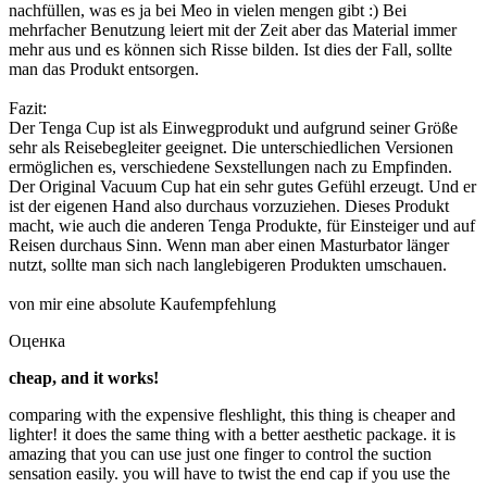
nachfüllen, was es ja bei Meo in vielen mengen gibt :) Bei
mehrfacher Benutzung leiert mit der Zeit aber das Material immer
mehr aus und es können sich Risse bilden. Ist dies der Fall, sollte
man das Produkt entsorgen.
Fazit:
Der Tenga Cup ist als Einwegprodukt und aufgrund seiner Größe
sehr als Reisebegleiter geeignet. Die unterschiedlichen Versionen
ermöglichen es, verschiedene Sexstellungen nach zu Empfinden.
Der Original Vacuum Cup hat ein sehr gutes Gefühl erzeugt. Und er
ist der eigenen Hand also durchaus vorzuziehen. Dieses Produkt
macht, wie auch die anderen Tenga Produkte, für Einsteiger und auf
Reisen durchaus Sinn. Wenn man aber einen Masturbator länger
nutzt, sollte man sich nach langlebigeren Produkten umschauen.
von mir eine absolute Kaufempfehlung
Оценка
cheap, and it works!
comparing with the expensive fleshlight, this thing is cheaper and
lighter! it does the same thing with a better aesthetic package. it is
amazing that you can use just one finger to control the suction
sensation easily. you will have to twist the end cap if you use the