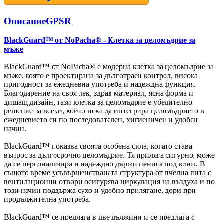
Описание
GPSR
BlackGuard™ от NoPacha® - Клетка за целомъдрие за
мъже
BlackGuard™ от NoPacha® е модерна клетка за целомъдрие за
мъже, която е проектирана за дълготраен контрол, висока
пригодност за ежедневна употреба и надеждна функция.
Благодарение на своя лек, здрав материал, ясна форма и
дишащ дизайн, тази клетка за целомъдрие е убедително
решение за всеки, който иска да интегрира целомъдрието в
ежедневието си по последователен, хигиеничен и удобен
начин.
BlackGuard™ показва своята особена сила, когато става
въпрос за дългосрочно целомъдрие. Тя приляга сигурно, може
да се персонализира и надеждно държи пениса под ключ. В
същото време усъвършенстваната структура от пчелна пита с
вентилационни отвори осигурява циркулация на въздуха и по
този начин поддържа сухо и удобно прилягане, дори при
продължителна употреба.
BlackGuard™ се предлага в две дължини и се предлага с