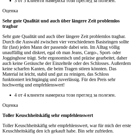
3 от 3 клиенти намериха този преглед за полезен.
Оценка
Sehr gute Qualität und auch über längere Zeit problemlos
tragbar
Sehr gute Qualität und auch über längere Zeit problemlos tragbar.
Durch die Auswahl zwischen vier verschiedenen Basisringen sollte
für (fast) jeden Mann der passende dabei sein. Im Alltag völlig
unauffällig und diskret, egal ob man Jeans, Cargo-, Sport- oder
Jogginghose trägt. Sehr ergonomisch und präzise gearbeitet, daher
auch keine Geräusche der Einzelteile oder des Schlosses. Außerdem
keine scharfen Kanten, die beim Tragen stören könnten. Das
Material ist leicht, stabil und gut zu reinigen, das Schloss
funktioniert leichtgängig und zuverlässig. Für den Preis sehr
hochwertig und empfehlenswert!
4 от 4 клиенти намериха този преглед за полезен.
Оценка
Toller Keuschheitskäfig sehr empfehlenswert
Toller Keuschheitskäfig sehr empfehlenswert, war für mich der erste
Keuschheitskäfig den ich gekauft habe. Bin sehr zufrieden.