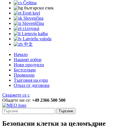
Čeština
български език
Eesti keel
Slovenčina
Slovenščina
ελληνικά
Lietuvių kalba
Latviešu valoda
中文
Начало
Нашият избор
Нови продукти
Бестселъри
Промоции
Търговия на едро
Отказ от договора
Свържете се с
Обадете ни се:
+49 2366 500 500
Търсене
Безопасни клетки за целомъдрие