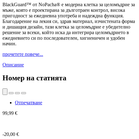
BlackGuard™ от NoPacha® е модерна клетка за целомъдрие за
мъже, която е проектирана за дълготраен контрол, висока
пригодност за ежедневна употреба и надеждна функция.
Благодарение на лекия си, здрав материал, изчистената форма
и дишащия дизайн, тази клетка за целомъдрие е убедително
решение за всеки, който иска да интегрира целомъдрието в
ежедневието си по последователен, хигиеничен и удобен
начин.
прочетете повече...
Описание
Номер на статията
Отпечатване
99,99 €
-20,00 €