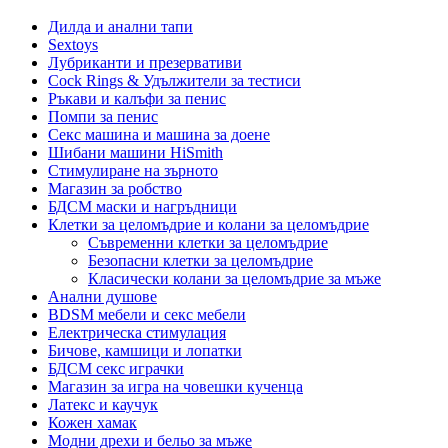
Дилда и анални тапи
Sextoys
Лубриканти и презервативи
Cock Rings & Удължители за тестиси
Ръкави и калъфи за пенис
Помпи за пенис
Секс машина и машина за доене
Шибани машини HiSmith
Стимулиране на зърното
Магазин за робство
БДСМ маски и нагръдници
Клетки за целомъдрие и колани за целомъдрие
Съвременни клетки за целомъдрие
Безопасни клетки за целомъдрие
Класически колани за целомъдрие за мъже
Анални душове
BDSM мебели и секс мебели
Електрическа стимулация
Бичове, камшици и лопатки
БДСМ секс играчки
Магазин за игра на човешки кученца
Латекс и каучук
Кожен хамак
Модни дрехи и бельо за мъже