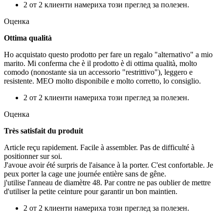
2 от 2 клиенти намериха този преглед за полезен.
Оценка
Ottima qualità
Ho acquistato questo prodotto per fare un regalo "alternativo" a mio
marito. Mi conferma che è il prodotto è di ottima qualità, molto
comodo (nonostante sia un accessorio "restrittivo"), leggero e
resistente. MEO molto disponibile e molto corretto, lo consiglio.
2 от 2 клиенти намериха този преглед за полезен.
Оценка
Très satisfait du produit
Article reçu rapidement. Facile à assembler. Pas de difficulté à
positionner sur soi.
J'avoue avoir été surpris de l'aisance à la porter. C'est confortable. Je
peux porter la cage une journée entière sans de gêne.
j'utilise l'anneau de diamètre 48. Par contre ne pas oublier de mettre
d'utiliser la petite ceinture pour garantir un bon maintien.
2 от 2 клиенти намериха този преглед за полезен.