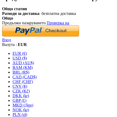
Общо статии
Разходи за доставка
безплатна доставка
Общо
Продължи пазаруването
Проверка на
Вход
Валута :
EUR
EUR (€)
USD ($)
AUD (AU$)
BAM (KM)
BRL (R$)
CAD (CAD$)
CHF (CHF)
CNY (¥)
CZK (Kč)
DKK (kr)
GBP (£)
MKD (Ден)
NOK (kr)
PLN (zł)