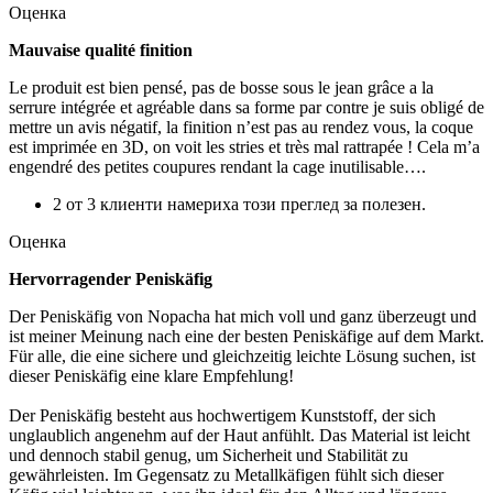
Оценка
Mauvaise qualité finition
Le produit est bien pensé, pas de bosse sous le jean grâce a la
serrure intégrée et agréable dans sa forme par contre je suis obligé de
mettre un avis négatif, la finition n’est pas au rendez vous, la coque
est imprimée en 3D, on voit les stries et très mal rattrapée ! Cela m’a
engendré des petites coupures rendant la cage inutilisable….
2 от 3 клиенти намериха този преглед за полезен.
Оценка
Hervorragender Peniskäfig
Der Peniskäfig von Nopacha hat mich voll und ganz überzeugt und
ist meiner Meinung nach eine der besten Peniskäfige auf dem Markt.
Für alle, die eine sichere und gleichzeitig leichte Lösung suchen, ist
dieser Peniskäfig eine klare Empfehlung!
Der Peniskäfig besteht aus hochwertigem Kunststoff, der sich
unglaublich angenehm auf der Haut anfühlt. Das Material ist leicht
und dennoch stabil genug, um Sicherheit und Stabilität zu
gewährleisten. Im Gegensatz zu Metallkäfigen fühlt sich dieser