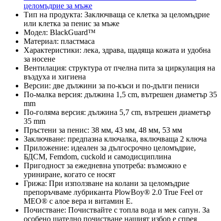
целомъдрие за мъже
Тип на продукта: Заключваща се клетка за целомъдрие
или клетка за пенис за мъже
Модел: BlackGuard™
Материал: пластмаса
Характеристики: лека, здрава, щадяща кожата и удобна
за носене
Вентилация: структура от пчелна пита за циркулация на
въздуха и хигиена
Версии: две дължини за по-къси и по-дълги пениси
По-малка версия: дължина 1,5 cm, вътрешен диаметър 35
mm
По-голяма версия: дължина 5,7 cm, вътрешен диаметър
35 mm
Пръстени за пенис: 38 мм, 43 мм, 48 мм, 53 мм
Заключване: предпазна ключалка, включваща 2 ключа
Приложение: идеален за дългосрочно целомъдрие,
БДСМ, Femdom, cuckold и самодисциплина
Пригодност за ежедневна употреба: възможно е
уриниране, когато се носят
Грижа: При използване на колани за целомъдрие
препоръчваме лубриканта PlowBoy® 2.0 True Feel от
MEO® с алое вера и витамин Е.
Почистване: Почиствайте с топла вода и мек сапун. За
особено щателно почистване нашият избор е спрея