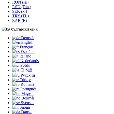
RON (lei)
RSD (Din.)
SEK (kr)
TRY (TL)
ZAR (R)
български език
Deutsch
English
Français
Español
Italiano
Nederlands
Polski
日本語
Русский
Türkçe
Română
Português
Magyar
Bokmål
Svenska
Suomi
Dansk