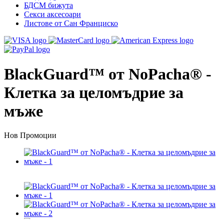
БДСМ бижута
Секси аксесоари
Листове от Сан Франциско
BlackGuard™ от NoPacha® -
Клетка за целомъдрие за
мъже
Нов
Промоции