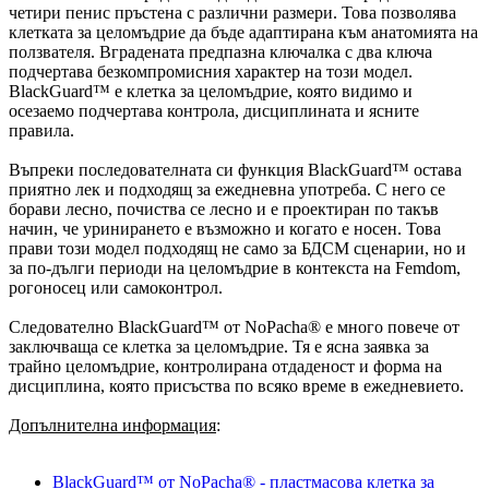
четири пенис пръстена с различни размери. Това позволява
клетката за целомъдрие да бъде адаптирана към анатомията на
ползвателя. Вградената предпазна ключалка с два ключа
подчертава безкомпромисния характер на този модел.
BlackGuard™ е клетка за целомъдрие, която видимо и
осезаемо подчертава контрола, дисциплината и ясните
правила.
Въпреки последователната си функция BlackGuard™ остава
приятно лек и подходящ за ежедневна употреба. С него се
борави лесно, почиства се лесно и е проектиран по такъв
начин, че уринирането е възможно и когато е носен. Това
прави този модел подходящ не само за БДСМ сценарии, но и
за по-дълги периоди на целомъдрие в контекста на Femdom,
рогоносец или самоконтрол.
Следователно BlackGuard™ от NoPacha® е много повече от
заключваща се клетка за целомъдрие. Тя е ясна заявка за
трайно целомъдрие, контролирана отдаденост и форма на
дисциплина, която присъства по всяко време в ежедневието.
Допълнителна информация
:
BlackGuard™ от NoPacha® - пластмасова клетка за