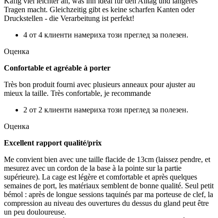
Käfig viel leichter an, was ihn ideal für den Alltag und längeres
Tragen macht. Gleichzeitig gibt es keine scharfen Kanten oder
Druckstellen - die Verarbeitung ist perfekt!
4 от 4 клиенти намериха този преглед за полезен.
Оценка
Confortable et agréable à porter
Très bon produit fourni avec plusieurs anneaux pour ajuster au
mieux la taille. Très confortable, je recommande
2 от 2 клиенти намериха този преглед за полезен.
Оценка
Excellent rapport qualité/prix
Me convient bien avec une taille flacide de 13cm (laissez pendre, et
mesurez avec un cordon de la base à la pointe sur la partie
supérieure). La cage est légère et comfortable et après quelques
semaines de port, les matériaux semblent de bonne qualité. Seul petit
bémol : après de longue sessions taquinés par ma porteuse de clef, la
compression au niveau des ouvertures du dessus du gland peut être
un peu douloureuse.