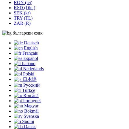
RON (lei)
RSD (Din.)
SEK (kr)
TRY (TL)
ZAR (R)
български език
Deutsch
English
Français
Español
Italiano
Nederlands
Polski
日本語
Русский
Türkçe
Română
Português
Magyar
Bokmål
Svenska
Suomi
Dansk