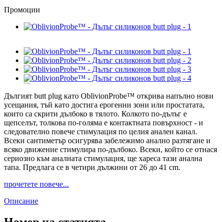
Промоции
Дългият butt plug като OblivionProbe™ открива напълно нови
усещания, тъй като достига ерогенни зони или простатата,
които са скрити дълбоко в тялото. Колкото по-дълъг е
щепселът, толкова по-голяма е контактната повърхност - и
следователно повече стимулация по целия анален канал.
Всеки сантиметър осигурява забележимо анално разтягане и
всяко движение стимулира по-дълбоко. Всеки, който се отнася
сериозно към аналната стимулация, ще хареса тази анална
тапа. Предлага се в четири дължини от 26 до 41 cm.
прочетете повече...
Описание