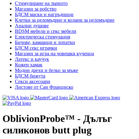
Стимулиране на зърното
Магазин за робство
БДСМ маски и нагръдници
Клетки за целомъдрие и колани за целомъдрие
Анални душове
BDSM мебели и секс мебели
Електрическа стимулация
Бичове, камшици и лопатки
БДСМ секс играчки
Магазин за игра на човешки кученца
Латекс и каучук
Кожен хамак
Модни дрехи и бельо за мъже
БДСМ бижута
Секси аксесоари
Листове от Сан Франциско
OblivionProbe™ - Дълъг
силиконов butt plug