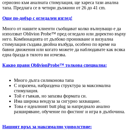
сериозно към аналната стимулация, ще хареса тази анална
тапа. Предлага се в четири дължини от 26 до 41 cm.
Още по-добър с огледален изглед!
Много от нашите клиенти съобщават колко вълнуващо е да
използват Oblivion Probe™ пред огледало или директно върху
него. Комбинацията от дълбоко проникване и визуална
стимулация създава двойна възбуда, особено по време на
бавни движения или когато можете да наблюдавате как всяка
една бразда в тялото ви изчезва.
Какво прави OblivionProbe™ толкова специална:
Много дълга силиконова тапа
С изразена, набраздена структура за максимална
стимулация.
Той е гъвкав, но запазва формата си.
Има широка вендуза за сигурно захващане.
Това е идеалният butt plug за напреднало анално
разширяване, обучение по фистинг и игра в дълбочина.
Нашият връх за максимално удоволствие: