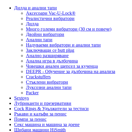
Дилда и анални тапи
Аксесоари Vac-U-Lock®
Реалистични вибратори
Дилда
Много големи вибратори (30 см и повече)
Двойни вибратори
Анални тапи
Надуваеми вибратори и анални тапи
Заключващи се butt plug
Анално разширяване
Анална игра в дълбочина
Човешки анален щепсел за кученца
DEEPR - Обучение за дълбочина на анализа
Crackstuffers
Стъклени вибратори
Луксозни анални тапи
Packer
Sextoys
Лубриканти и презервативи
Cock Rings & Удължители за тестиси
Ръкави и калъфи за пенис
Помпи за пенис
Секс машина и машина за доене
Шибани машини HiSmith