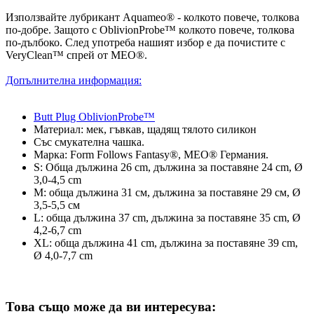
Използвайте лубрикант Aquameo® - колкото повече, толкова
по-добре. Защото с OblivionProbe™ колкото повече, толкова
по-дълбоко. След употреба нашият избор е да почистите с
VeryClean™ спрей от MEO®.
Допълнителна информация:
Butt Plug OblivionProbe™
Материал: мек, гъвкав, щадящ тялото силикон
Със смукателна чашка.
Марка: Form Follows Fantasy®, MEO® Германия.
S: Обща дължина 26 cm, дължина за поставяне 24 cm, Ø
3,0-4,5 cm
M: обща дължина 31 см, дължина за поставяне 29 см, Ø
3,5-5,5 см
L: обща дължина 37 cm, дължина за поставяне 35 cm, Ø
4,2-6,7 cm
XL: обща дължина 41 cm, дължина за поставяне 39 cm,
Ø 4,0-7,7 cm
Това също може да ви интересува: