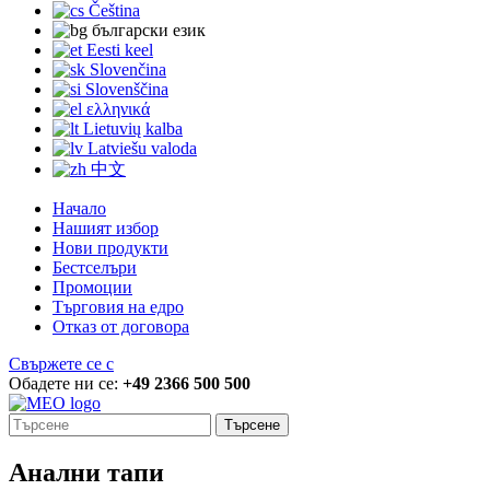
Čeština
български език
Eesti keel
Slovenčina
Slovenščina
ελληνικά
Lietuvių kalba
Latviešu valoda
中文
Начало
Нашият избор
Нови продукти
Бестселъри
Промоции
Търговия на едро
Отказ от договора
Свържете се с
Обадете ни се:
+49 2366 500 500
Търсене
Анални тапи