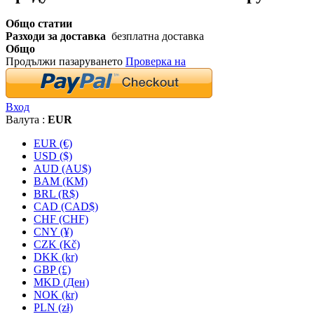
Общо статии
Разходи за доставка
безплатна доставка
Общо
Продължи пазаруването
Проверка на
Вход
Валута :
EUR
EUR (€)
USD ($)
AUD (AU$)
BAM (KM)
BRL (R$)
CAD (CAD$)
CHF (CHF)
CNY (¥)
CZK (Kč)
DKK (kr)
GBP (£)
MKD (Ден)
NOK (kr)
PLN (zł)