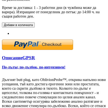
Време за доставка: 1 - 3 работни дни (в чужбина може да
варира). Изпращане от понеделник до петък: до 14:00 ч. на
същия работен ден.
Добави в количката
Описание
GPSR
По-дълъг, по-дълбок, по-интензивен!
Дългият butt plug, като OblivionProbe™, открива напълно нови
усещания, тъй като достига ерогенни зони или простатата,
които са скрити дълбоко в тялото. Колкото по-дълъг е
щепселът, толкова по-голяма е контактната повърхност - и
следователно повече стимулация по целия анален канал.
Всеки сантиметър осигурява забележимо анално разтягане и
всяко движение стимулира по-дълбоко. Всеки, който се отнася