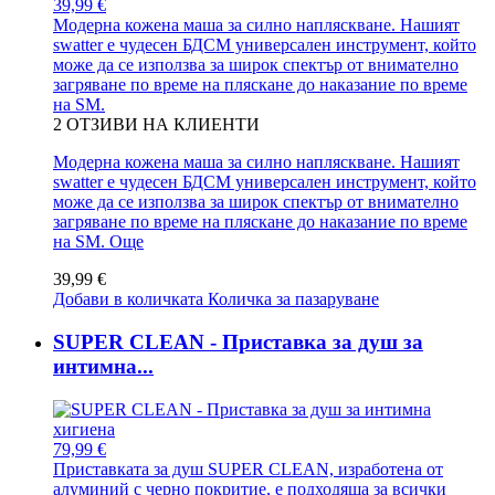
39,99 €
Модерна кожена маша за силно напляскване. Нашият
swatter е чудесен БДСМ универсален инструмент, който
може да се използва за широк спектър от внимателно
загряване по време на пляскане до наказание по време
на SM.
2
ОТЗИВИ НА КЛИЕНТИ
Модерна кожена маша за силно напляскване. Нашият
swatter е чудесен БДСМ универсален инструмент, който
може да се използва за широк спектър от внимателно
загряване по време на пляскане до наказание по време
на SM.
Още
39,99 €
Добави в количката
Количка за пазаруване
SUPER CLEAN - Приставка за душ за
интимна...
79,99 €
Приставката за душ SUPER CLEAN, изработена от
алуминий с черно покритие, е подходяща за всички