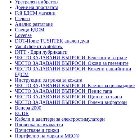
Уретрален вибратор
Доене на простатата
Гей БДСМ магазин
Clejuso
Анално разтягане
Свещи БДСМ
Lovense
DOT-Home TUSHTEK анален душ
VacuGlide от Autoblow
INTT - Едри лубриканти
ЧЕСТО ЗАДАВАНИ ВЪПРОСИ: Белезници за ръце
ЧЕСТО ЗАДАВАНИ ВЪПРОСИ: Окови за глезените
ЧЕСТО ЗАДАВАНИ ВЪПРОСИ: Кожени нашийници
БДСМ
Инструкции за грижа за кожата
ЧЕСТО ЗАДАВАНИ ВЪПРОСИ: Клетка за целомъдрие
ЧЕСТО ЗАДАВАНИ ВЪПРОСИ: Пенис тапа
ЧЕСТО ЗАДАВАНИ ВЪПРОСИ: Щипки за зърна
ЧЕСТО ЗАДАВАНИ ВЪПРОСИ: Големи вибратори
Венера 2000
EUDR
Кабели и адаптери за електростимулатори
Проверка на възрастта
Почистване и грижи
Портфолио на марката MEO®