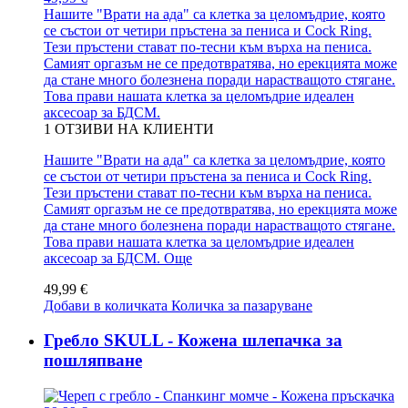
Нашите "Врати на ада" са клетка за целомъдрие, която
се състои от четири пръстена за пениса и Cock Ring.
Тези пръстени стават по-тесни към върха на пениса.
Самият оргазъм не се предотвратява, но ерекцията може
да стане много болезнена поради нарастващото стягане.
Това прави нашата клетка за целомъдрие идеален
аксесоар за БДСМ.
1
ОТЗИВИ НА КЛИЕНТИ
Нашите "Врати на ада" са клетка за целомъдрие, която
се състои от четири пръстена за пениса и Cock Ring.
Тези пръстени стават по-тесни към върха на пениса.
Самият оргазъм не се предотвратява, но ерекцията може
да стане много болезнена поради нарастващото стягане.
Това прави нашата клетка за целомъдрие идеален
аксесоар за БДСМ.
Още
49,99 €
Добави в количката
Количка за пазаруване
Гребло SKULL - Кожена шлепачка за
пошляпване