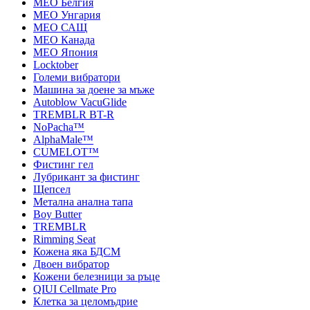
MEO Белгия
MEO Унгария
MEO САЩ
MEO Канада
MEO Япония
Locktober
Големи вибратори
Машина за доене за мъже
Autoblow VacuGlide
TREMBLR BT-R
NoPacha™
AlphaMale™
CUMELOT™
Фистинг гел
Лубрикант за фистинг
Щепсел
Метална анална тапа
Boy Butter
TREMBLR
Rimming Seat
Кожена яка БДСМ
Двоен вибратор
Кожени белезници за ръце
QIUI Cellmate Pro
Клетка за целомъдрие