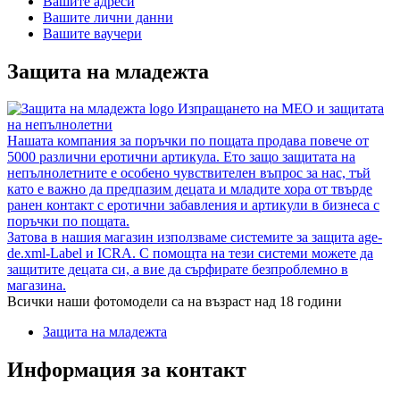
Вашите адреси
Вашите лични данни
Вашите ваучери
Защита на младежта
Изпращането на MEO и защитата
на непълнолетни
Нашата компания за поръчки по пощата продава повече от
5000 различни еротични артикула. Ето защо защитата на
непълнолетните е особено чувствителен въпрос за нас, тъй
като е важно да предпазим децата и младите хора от твърде
ранен контакт с еротични забавления и артикули в бизнеса с
поръчки по пощата.
Затова в нашия магазин използваме системите за защита age-
de.xml-Label и ICRA. С помощта на тези системи можете да
защитите децата си, а вие да сърфирате безпроблемно в
магазина.
Всички наши фотомодели са на възраст над 18 години
Защита на младежта
Информация за контакт