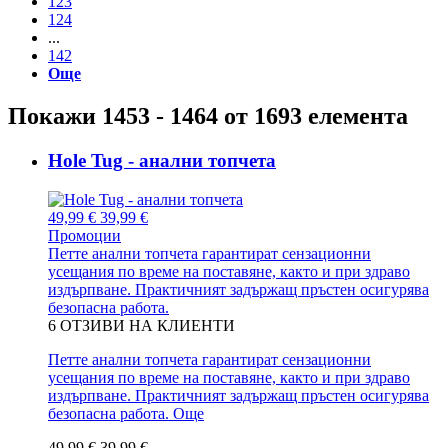
123
124
...
142
Още
Покажи 1453 - 1464 от 1693 елемента
Hole Tug - анални топчета
49,99 €
39,99 €
Промоции
Петте анални топчета гарантират сензационни
усещания по време на поставяне, както и при здраво
издърпване. Практичният задържащ пръстен осигурява
безопасна работа.
6
ОТЗИВИ НА КЛИЕНТИ
Петте анални топчета гарантират сензационни
усещания по време на поставяне, както и при здраво
издърпване. Практичният задържащ пръстен осигурява
безопасна работа.
Още
49,99 €
39,99 €