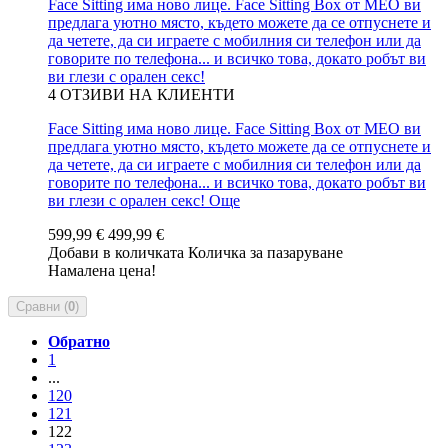
Face Sitting има ново лице. Face Sitting Box от MEO ви
предлага уютно място, където можете да се отпуснете и
да четете, да си играете с мобилния си телефон или да
говорите по телефона... и всичко това, докато робът ви
ви глези с орален секс!
4
ОТЗИВИ НА КЛИЕНТИ
Face Sitting има ново лице. Face Sitting Box от MEO ви
предлага уютно място, където можете да се отпуснете и
да четете, да си играете с мобилния си телефон или да
говорите по телефона... и всичко това, докато робът ви
ви глези с орален секс!
Още
599,99 €
499,99 €
Добави в количката
Количка за пазаруване
Намалена цена!
Сравни (
0
)
Обратно
1
...
120
121
122