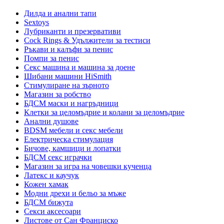
Дилда и анални тапи
Sextoys
Лубриканти и презервативи
Cock Rings & Удължители за тестиси
Ръкави и калъфи за пенис
Помпи за пенис
Секс машина и машина за доене
Шибани машини HiSmith
Стимулиране на зърното
Магазин за робство
БДСМ маски и нагръдници
Клетки за целомъдрие и колани за целомъдрие
Анални душове
BDSM мебели и секс мебели
Електрическа стимулация
Бичове, камшици и лопатки
БДСМ секс играчки
Магазин за игра на човешки кученца
Латекс и каучук
Кожен хамак
Модни дрехи и бельо за мъже
БДСМ бижута
Секси аксесоари
Листове от Сан Франциско