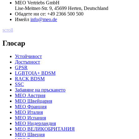
MEO Vertriebs GmbH
Lise-Meitner-Str. 9, 45699 Herten, Deutschland
Обадете ни се:
+49 2366 500 500
Имейл
info@meo.de
scroll
Глосар
Устойчивост
Достъпност
GPSR
LGBTQIA+ BDSM
RACK BDSM
SSC
Забавяне на пръскането
MEO Австрия
MEO Швейцария
MEO Франция
MEO Италия
MEO Испания
MEO Нидерландия
MEO ВЕЛИКОБРИТАНИЯ
MEO Швеция