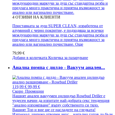
международни маркучи за душ със стандартна резба и
предлага много практична и приятна възможност за
анално или вагинално почистване.
4
ОТЗИВИ НА КЛИЕНТИ
Приставката за душ SUPER CLEAN, изработена от
алуминий с черно покритие, е подходяща за всички
международни маркучи за душ със стандартна резба и
предлага много практична и приятна възможност за
анално или вагинално почистване.
Още
79,99 €
Добави в количката
Количка за пазаруване
Анална помпа с дилдо - Вакуум анален...
119,99 €
99,99 €
Скоро
Промоции
Нашият анален вакуумен цилиндър Rosebud Driller е
чудесен начин да изпитате най-добрата секс тенденция
"анално изпомпване" върху собственото си тяло.
Вашият Top и вие ще се насладите на гледката!
Изпъкнал, широко отворен анус... напълно готов да бъде