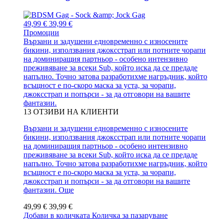
49,99 €
39,99 €
Промоции
Вързани и задушени едновременно с износените
бикини, използвания джоксстрап или потните чорапи
на доминиращия партньор - особено интензивно
преживяване за всеки Sub, който иска да се предаде
напълно. Точно затова разработихме нагръдник, който
всъщност е по-скоро маска за уста, за чорапи,
джоксстрап и попърси - за да отговори на вашите
фантазии.
13
ОТЗИВИ НА КЛИЕНТИ
Вързани и задушени едновременно с износените
бикини, използвания джоксстрап или потните чорапи
на доминиращия партньор - особено интензивно
преживяване за всеки Sub, който иска да се предаде
напълно. Точно затова разработихме нагръдник, който
всъщност е по-скоро маска за уста, за чорапи,
джоксстрап и попърси - за да отговори на вашите
фантазии.
Още
49,99 €
39,99 €
Добави в количката
Количка за пазаруване