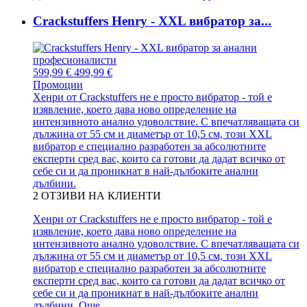
Crackstuffers Henry - XXL вибратор за...
599,99 €
499,99 €
Промоции
Хенри от Crackstuffers не е просто вибратор - той е
изявление, което дава ново определение на
интензивното анално удоволствие. С впечатляващата си
дължина от 55 см и диаметър от 10,5 см, този XXL
вибратор е специално разработен за абсолютните
експерти сред вас, които са готови да дадат всичко от
себе си и да проникнат в най-дълбоките анални
дълбини.
2
ОТЗИВИ НА КЛИЕНТИ
Хенри от Crackstuffers не е просто вибратор - той е
изявление, което дава ново определение на
интензивното анално удоволствие. С впечатляващата си
дължина от 55 см и диаметър от 10,5 см, този XXL
вибратор е специално разработен за абсолютните
експерти сред вас, които са готови да дадат всичко от
себе си и да проникнат в най-дълбоките анални
дълбини.
Още