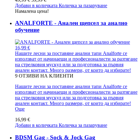
Добави в количката
Количка за пазаруване
Намалена цена!
ANALFORTE - Анален щепсел за анално
обучение
16,99 €
Нашите лесни за поставяне анални тапи Analforte се
използват от начинаещи и професионалисти за разтягане
на стрелковия мускул или за подготовка за първия
анален контакт. Много размери, от които да избирате!
9
ОТЗИВИ НА КЛИЕНТИ
Нашите лесни за поставяне анални тапи Analforte се
използват от начинаещи и професионалисти за разтягане
на стрелковия мускул или за подготовка за първия
анален контакт. Много размери, от които да избирате!
Още
16,99 €
Добави в количката
Количка за пазаруване
BDSM Gag - Sock & Jock Gag