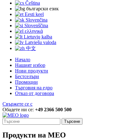
Čeština
български език
Eesti keel
Slovenčina
Slovenščina
ελληνικά
Lietuvių kalba
Latviešu valoda
中文
Начало
Нашият избор
Нови продукти
Бестселъри
Промоции
Търговия на едро
Отказ от договора
Свържете се с
Обадете ни се:
+49 2366 500 500
Търсене
Продукти на MEO