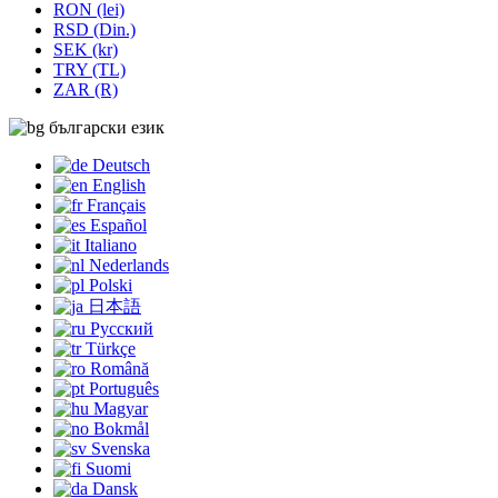
RON (lei)
RSD (Din.)
SEK (kr)
TRY (TL)
ZAR (R)
български език
Deutsch
English
Français
Español
Italiano
Nederlands
Polski
日本語
Русский
Türkçe
Română
Português
Magyar
Bokmål
Svenska
Suomi
Dansk