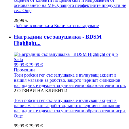
Оценен от клиенти по целия свят и непроменен от
основаването на MEO, защото перфектните продукти не
се...
Още
29,99 €
Добави в количката
Количка за пазаруване
Нагръдник със запушалка - BDSM
Highlight...
99,99 €
79,99 €
Промоции
Този робски гег със запушалка е вълнуващ акцент в
нашия магазин за робство, защото черният силиконов
нагръдник е идеален за унизителни образователни игри.
2
ОТЗИВИ НА КЛИЕНТИ
Този робски гег със запушалка е вълнуващ акцент в
нашия магазин за робство, защото черният силиконов
нагръдник е идеален за унизителни образователни игри.
Още
99,99 €
79,99 €