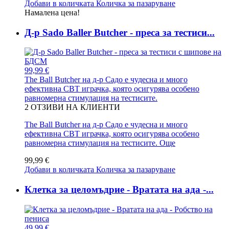
Добави в количката
Количка за пазаруване
Намалена цена!
Д-р Sado Baller Butcher - преса за тестиси...
99,99 €
The Ball Butcher на д-р Садо е чудесна и много
ефективна CBT играчка, която осигурява особено
равномерна стимулация на тестисите.
2
ОТЗИВИ НА КЛИЕНТИ
The Ball Butcher на д-р Садо е чудесна и много
ефективна CBT играчка, която осигурява особено
равномерна стимулация на тестисите.
Още
99,99 €
Добави в количката
Количка за пазаруване
Клетка за целомъдрие - Вратата на ада -...
49,99 €