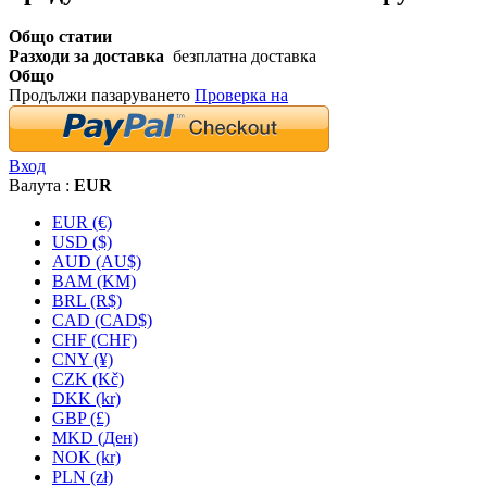
Общо статии
Разходи за доставка
безплатна доставка
Общо
Продължи пазаруването
Проверка на
Вход
Валута :
EUR
EUR (€)
USD ($)
AUD (AU$)
BAM (KM)
BRL (R$)
CAD (CAD$)
CHF (CHF)
CNY (¥)
CZK (Kč)
DKK (kr)
GBP (£)
MKD (Ден)
NOK (kr)
PLN (zł)