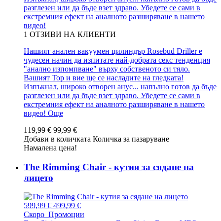
разглезен или да бъде взет здраво. Убедете се сами в
екстремния ефект на аналното разширяване в нашето
видео!
1
ОТЗИВИ НА КЛИЕНТИ
Нашият анален вакуумен цилиндър Rosebud Driller е
чудесен начин да изпитате най-добрата секс тенденция
"анално изпомпване" върху собственото си тяло.
Вашият Top и вие ще се насладите на гледката!
Изпъкнал, широко отворен анус... напълно готов да бъде
разглезен или да бъде взет здраво. Убедете се сами в
екстремния ефект на аналното разширяване в нашето
видео!
Още
119,99 €
99,99 €
Добави в количката
Количка за пазаруване
Намалена цена!
The Rimming Chair - кутия за сядане на
лицето
599,99 €
499,99 €
Скоро
Промоции