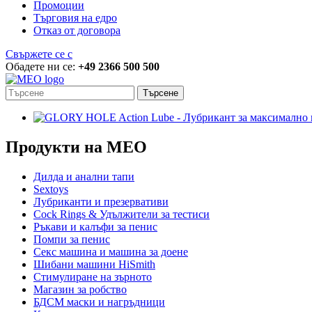
Промоции
Търговия на едро
Отказ от договора
Свържете се с
Обадете ни се:
+49 2366 500 500
Търсене
Продукти на MEO
Дилда и анални тапи
Sextoys
Лубриканти и презервативи
Cock Rings & Удължители за тестиси
Ръкави и калъфи за пенис
Помпи за пенис
Секс машина и машина за доене
Шибани машини HiSmith
Стимулиране на зърното
Магазин за робство
БДСМ маски и нагръдници