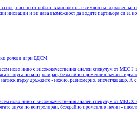
а нос, носени от робите в миналото - е символ на върховен ко
ки иновации и ви дава възможност да водите партньора си за но
сем ново ниво с висококачествения анален спекулум от MEO® в
ягате ануса по контролиран, безкрайно променлив начин - идеале
 натиск върху дръжките - нежно, равномерно, впечатляващо. А с
сем ново ниво с висококачествения анален спекулум от MEO® в
ягате ануса по контролиран, безкрайно променлив начин - идеале