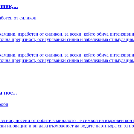
ик,...
ик, изработен от силикон, за всеки, който обича интензивнит
 точна прецизност, осигурявайки силна и забележима стимулация
ик, изработен от силикон, за всеки, който обича интензивнит
 точна прецизност, осигурявайки силна и забележима стимулация
 нос...
а нос, носени от робите в миналото - е символ на върховен ко
ки иновации и ви дава възможност да водите партньора си за но