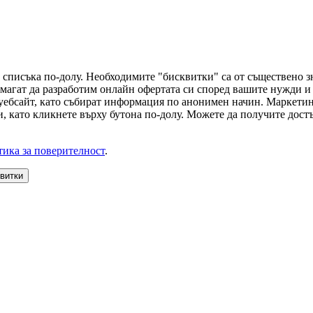
 списъка по-долу. Необходимите "бисквитки" са от съществено з
магат да разработим онлайн офертата си според вашите нужди и 
 уебсайт, като събират информация по анонимен начин. Маркети
, като кликнете върху бутона по-долу. Можете да получите достъ
ика за поверителност
.
квитки