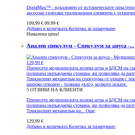
DomiMax™ - вдъхновен от историческите пръстени з
аксесоар съчетава традиционни елементи с техничес
109,99 €
89,99 €
Добави в количката
Количка за пазаруване
Намалена цена!
Анален спекулум - Спекулум за ануса -...
129,99 €
Пренесете медицинската ролева игра и БДСМ на съв
полирана неръждаема стомана, ви позволява да разт
Трикрилият механизъм на спекулума се отваря с лек
широко отворен - толкова дълго, колкото искате.
5
ОТЗИВИ НА КЛИЕНТИ
Пренесете медицинската ролева игра и БДСМ на съв
полирана неръждаема стомана, ви позволява да разт
Трикрилият механизъм на...
Още
129,99 €
Добави в количката
Количка за пазаруване