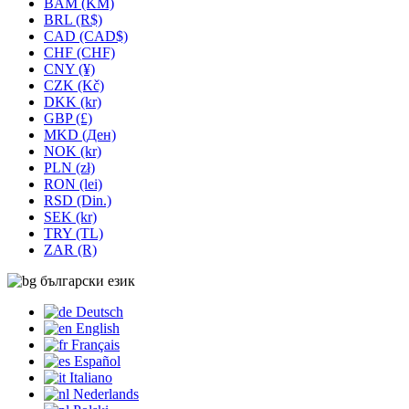
BAM (KM)
BRL (R$)
CAD (CAD$)
CHF (CHF)
CNY (¥)
CZK (Kč)
DKK (kr)
GBP (£)
MKD (Ден)
NOK (kr)
PLN (zł)
RON (lei)
RSD (Din.)
SEK (kr)
TRY (TL)
ZAR (R)
български език
Deutsch
English
Français
Español
Italiano
Nederlands