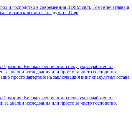
нтрол и господство в съвременния BDSM свят. Този впечатляващ
са в истинския смисъл на думата.
Още
 Германия. Висококачественият спекулум, изработен от
н за анални изследвания или просто за чисто господство.
 едно просто завъртане на заключващия винт спекулумът остава
 Германия. Висококачественият спекулум, изработен от
н за анални изследвания или просто за чисто господство.