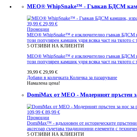
MEO® WhipSnake™ - Гъвкав БДСМ камш
39,99 €
29,99 €
Промоции
MEO® WhipSnake™ е изключително гъвкав БДСМ камш
този популярен камшик удря всяка част на тялото с
5
ОТЗИВИ НА КЛИЕНТИ
MEO® WhipSnake™ е изключително гъвкав БДСМ камш
този популярен камшик удря всяка част на тялото с
39,99 €
29,99 €
Добави в количката
Количка за пазаруване
Намалена цена!
DomiMax от MEO - Модерният пръстен за
109,99 €
89,99 €
Промоции
DomiMax™ - вдъхновен от историческите пръстени з
аксесоар съчетава традиционни елементи с техничес
5
ОТЗИВИ НА КЛИЕНТИ