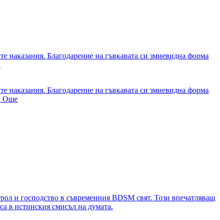
е наказания. Благодарение на гъвкавата си змиевидна форма
.
е наказания. Благодарение на гъвкавата си змиевидна форма
.
Още
нтрол и господство в съвременния BDSM свят. Този впечатляващ
са в истинския смисъл на думата.