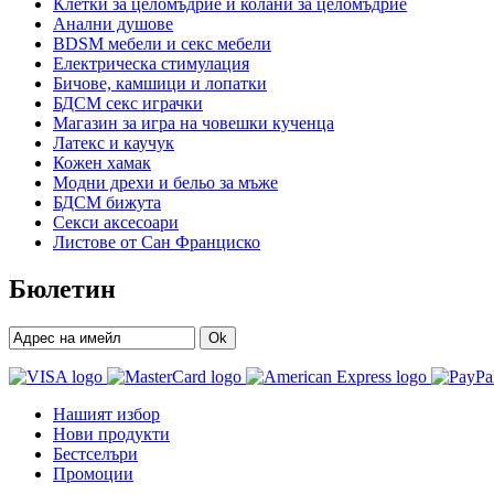
Клетки за целомъдрие и колани за целомъдрие
Анални душове
BDSM мебели и секс мебели
Електрическа стимулация
Бичове, камшици и лопатки
БДСМ секс играчки
Магазин за игра на човешки кученца
Латекс и каучук
Кожен хамак
Модни дрехи и бельо за мъже
БДСМ бижута
Секси аксесоари
Листове от Сан Франциско
Бюлетин
Ok
Нашият избор
Нови продукти
Бестселъри
Промоции