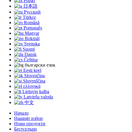
Polski
日本語
Русский
Türkçe
Română
Português
Magyar
Bokmål
Svenska
Suomi
Dansk
Čeština
български език
Eesti keel
Slovenčina
Slovenščina
ελληνικά
Lietuvių kalba
Latviešu valoda
中文
Начало
Нашият избор
Нови продукти
Бестселъри